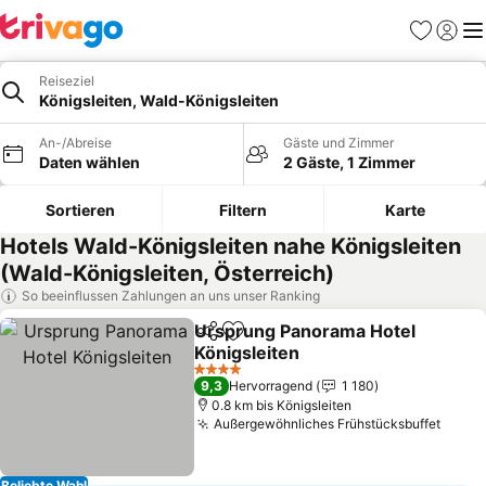
Favoriten
Einlog
Me
Reiseziel
Königsleiten, Wald-Königsleiten
An-/Abreise
Gäste und Zimmer
Daten wählen
2 Gäste, 1 Zimmer
Sortieren
Filtern
Karte
Hotels Wald-Königsleiten nahe Königsleiten
(Wald-Königsleiten, Österreich)
So beeinflussen Zahlungen an uns unser Ranking
Ursprung Panorama Hotel
Teilen
Zu Favoriten hinzufügen
Königsleiten
Preise sehen
4 Sterne
9,3
Hervorragend
1 180
0.8 km bis Königsleiten
Außergewöhnliches Frühstücksbuffet
Preis
Beliebte Wahl