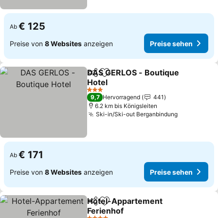
€ 125
Ab
Preise von
8 Websites
anzeigen
Preise sehen
DAS GERLOS - Boutique
Teilen
Zu Favoriten hinzufügen
Hotel
Preise sehen
3 Sterne
9,7
Hervorragend
441
6.2 km bis Königsleiten
Ski-in/Ski-out Berganbindung
Preise seh
€ 171
Ab
Preise von
8 Websites
anzeigen
Preise sehen
Hotel-Appartement
Teilen
Zu Favoriten hinzufügen
Ferienhof