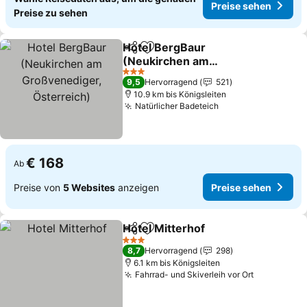
Preise sehen
Preise zu sehen
Hotel BergBaur
Teilen
Zu Favoriten hinzufügen
(Neukirchen am
Großvenediger,
Preise sehen
3 Sterne
9,5
Hervorragend
521
Österreich)
10.9 km bis Königsleiten
Natürlicher Badeteich
Preise sehen
€ 168
Ab
Preise von
5 Websites
anzeigen
Preise sehen
Hotel Mitterhof
Teilen
Zu Favoriten hinzufügen
Preise seh
3 Sterne
8,7
Hervorragend
298
6.1 km bis Königsleiten
Fahrrad- und Skiverleih vor Ort
Preise se