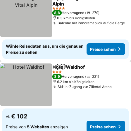
Teilen
Zu Favoriten hinzufügen
Alpin
Preise sehen
4 Sterne
8,8
Hervorragend
279
0.3 km bis Königsleiten
Balkone mit Panoramablick auf die Berge
Pr
Wähle Reisedaten aus, um die genauen
Preise sehen
Preise zu sehen
Hotel Waldhof
Teilen
Zu Favoriten hinzufügen
Preise sehe
3 Sterne
8,9
Hervorragend
221
6.2 km bis Königsleiten
Ski-in-Zugang zur Zillertal Arena
Preise s
€ 102
Ab
Preise von
5 Websites
anzeigen
Preise sehen