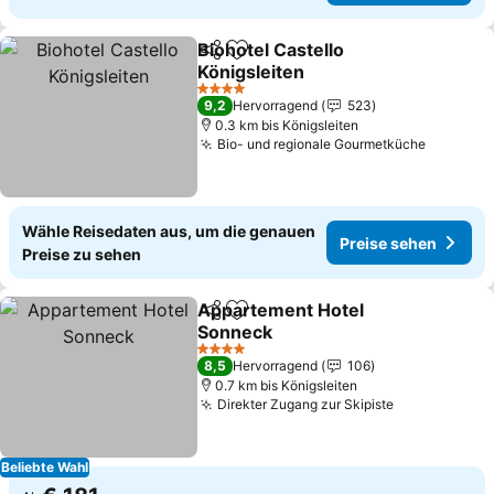
Biohotel Castello
Teilen
Zu Favoriten hinzufügen
Königsleiten
Preise sehen
4 Sterne
9,2
Hervorragend
523
0.3 km bis Königsleiten
Bio- und regionale Gourmetküche
Preise 
Wähle Reisedaten aus, um die genauen
Preise sehen
Preise zu sehen
Appartement Hotel
Teilen
Zu Favoriten hinzufügen
Sonneck
Preise sehen
4 Sterne
8,5
Hervorragend
106
0.7 km bis Königsleiten
Direkter Zugang zur Skipiste
Preise sehe
Beliebte Wahl