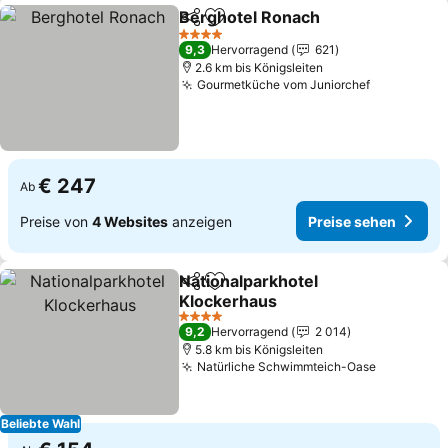
Berghotel Ronach
Teilen
Zu Favoriten hinzufügen
Preise s
4 Sterne
9,3
Hervorragend
621
2.6 km bis Königsleiten
Gourmetküche vom Juniorchef
Preise se
€ 247
Ab
Preise von
4 Websites
anzeigen
Preise sehen
Nationalparkhotel
Teilen
Zu Favoriten hinzufügen
Klockerhaus
Preise sehen
4 Sterne
9,2
Hervorragend
2 014
5.8 km bis Königsleiten
Natürliche Schwimmteich-Oase
Preise se
Beliebte Wahl