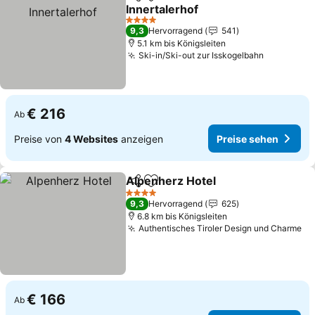
Teilen
Zu Favoriten hinzufügen
Innertalerhof
Preise sehen
4 Sterne
9,3
Hervorragend
541
5.1 km bis Königsleiten
Ski-in/Ski-out zur Isskogelbahn
Preise se
€ 216
Ab
Preise von
4 Websites
anzeigen
Preise sehen
Alpenherz Hotel
Teilen
Zu Favoriten hinzufügen
Preise se
4 Sterne
9,3
Hervorragend
625
6.8 km bis Königsleiten
Authentisches Tiroler Design und Charme
Pr
€ 166
Ab