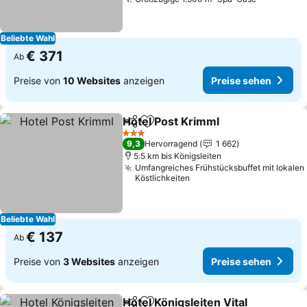
Preise se
Beliebte Wahl
€ 371
Ab
Preise von
10 Websites
anzeigen
Preise sehen
Hotel Post Krimml
Teilen
Zu Favoriten hinzufügen
Preise s
3 Sterne
9,3
Hervorragend
1 662
5.5 km bis Königsleiten
Umfangreiches Frühstücksbuffet mit lokalen
Köstlichkeiten
Beliebte Wahl
€ 137
Ab
Preise von
3 Websites
anzeigen
Preise sehen
Hotel Königsleiten Vital