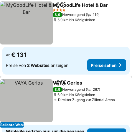
MyGoodLife Hotel & Bar
Teilen
Zu Favoriten hinzufügen
Pr
4 Sterne
8,9
Hervorragend
119
5.9 km bis Königsleiten
€ 131
Ab
Preise von
2 Websites
anzeigen
Preise sehen
VAYA Gerlos
Teilen
Zu Favoriten hinzufügen
Preise sehen
8,9
Hervorragend
267
6.9 km bis Königsleiten
Direkter Zugang zur Zillertal Arena
Preise 
Beliebte Wahl
Wähle Reisedaten aus, um die genauen