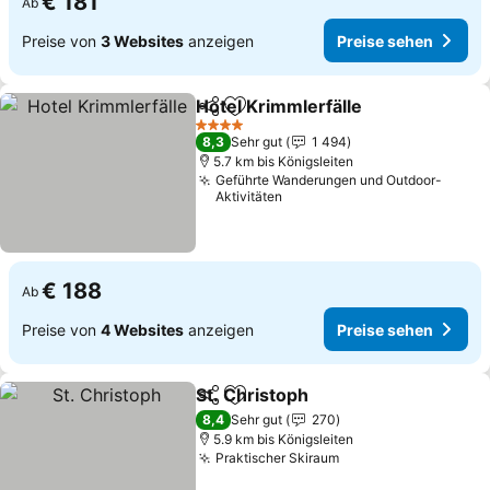
€ 181
Ab
Preise von
3 Websites
anzeigen
Preise sehen
Hotel Krimmlerfälle
Teilen
Zu Favoriten hinzufügen
Preise
4 Sterne
8,3
Sehr gut
1 494
5.7 km bis Königsleiten
Geführte Wanderungen und Outdoor-
Aktivitäten
€ 188
Ab
Preise von
4 Websites
anzeigen
Preise sehen
St. Christoph
Teilen
Zu Favoriten hinzufügen
Preise sehen
8,4
Sehr gut
270
5.9 km bis Königsleiten
Praktischer Skiraum
Preise sehen