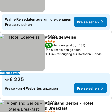
Wähle Reisedaten aus, um die genauen
Preise sehen
Preise zu sehen
Hotel Edelweiss
Teilen
Zu Favoriten hinzufügen
Preise seh
4 Sterne
9,3
Hervorragend
488
6.6 km bis Königsleiten
Direkter Zugang zur Dorfbahn-Gondel
Prei
Beliebte Wahl
€ 225
Ab
Preise von
4 Websites
anzeigen
Preise sehen
Alpenland Gerlos - Hotel
Teilen
Zu Favoriten hinzufügen
& Breakfast