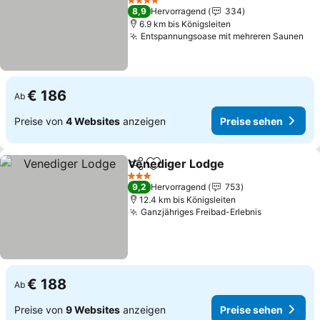
Preise sehen
4 Sterne
8,9
Hervorragend
334
6.9 km bis Königsleiten
Entspannungsoase mit mehreren Saunen
Pre
€ 186
Ab
Preise von
4 Websites
anzeigen
Preise sehen
Venediger Lodge
Teilen
Zu Favoriten hinzufügen
Preise s
3 Sterne
9,2
Hervorragend
753
12.4 km bis Königsleiten
Ganzjähriges Freibad-Erlebnis
Preise seh
€ 188
Ab
Preise von
9 Websites
anzeigen
Preise sehen