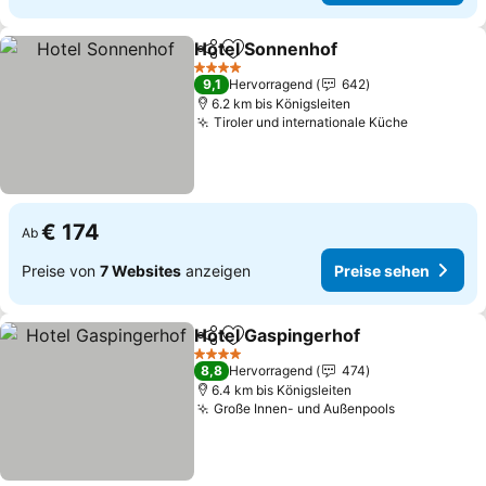
Hotel Sonnenhof
Teilen
Zu Favoriten hinzufügen
Preise se
4 Sterne
9,1
Hervorragend
642
6.2 km bis Königsleiten
Tiroler und internationale Küche
Preise se
€ 174
Ab
Preise von
7 Websites
anzeigen
Preise sehen
Hotel Gaspingerhof
Teilen
Zu Favoriten hinzufügen
Preise
4 Sterne
8,8
Hervorragend
474
6.4 km bis Königsleiten
Große Innen- und Außenpools
Preise seh