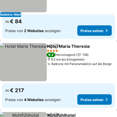
Beliebte Wahl
€ 84
Ab
Preise von
2 Websites
anzeigen
Preise sehen
Hotel Maria Theresia
Teilen
Zu Favoriten hinzufügen
Preis
4 Sterne
9,2
Hervorragend
199
6.0 km bis Königsleiten
Balkone mit Panoramablick auf die Berge
Pr
€ 217
Ab
Preise von
4 Websites
anzeigen
Preise sehen
Wohlfühlhotel