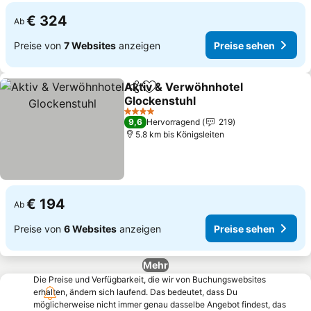
€ 324
Ab
Preise von
7 Websites
anzeigen
Preise sehen
Aktiv & Verwöhnhotel
Teilen
Zu Favoriten hinzufügen
Glockenstuhl
Preise sehen
4 Sterne
9,6
Hervorragend
219
5.8 km bis Königsleiten
€ 194
Ab
Preise von
6 Websites
anzeigen
Preise sehen
Mehr
Die Preise und Verfügbarkeit, die wir von Buchungswebsites
erhalten, ändern sich laufend. Das bedeutet, dass Du
möglicherweise nicht immer genau dasselbe Angebot findest, das