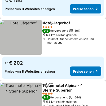
€ 154
Ab
Preise von
9 Websites
anzeigen
Preise sehen
Hotel Jägerhof
Teilen
Zu Favoriten hinzufügen
Preise sehe
4 Sterne
9,3
Hervorragend
591
6.4 km bis Königsleiten
Gourmet-Küche: österreichisch und
international
€ 202
Ab
Preise von
8 Websites
anzeigen
Preise sehen
Traumhotel Alpina - 4
Teilen
Zu Favoriten hinzufügen
Sterne Superior
Preise sehen
4 Sterne
9,3
Hervorragend
644
5.3 km bis Königsleiten
Großzügige 1.500 m² Spa-Oase