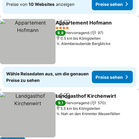
Preise von
10 Websites
anzeigen
Preise sehen
Appartement Hofmann
Teilen
Zu Favoriten hinzufügen
Pre
4 Sterne
8,8
Hervorragend
97
0.5 km bis Königsleiten
Atemberaubende Bergblicke
Preise sehe
Wähle Reisedaten aus, um die genauen
Preise sehen
Preise zu sehen
Landgasthof Kirchenwirt
Teilen
Zu Favoriten hinzufügen
P
9,1
Hervorragend
570
5.5 km bis Königsleiten
Nah an den Krimmler Wasserfällen
Preise 