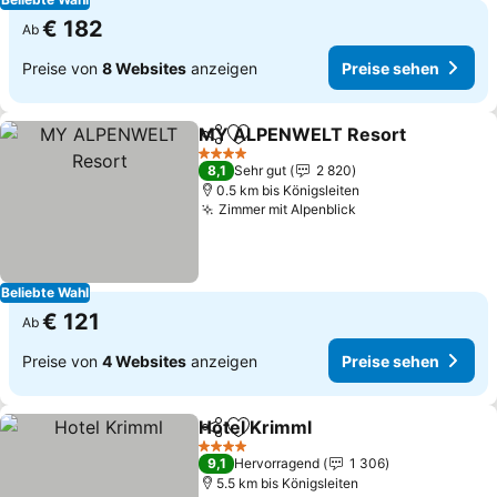
€ 182
Ab
Preise von
8 Websites
anzeigen
Preise sehen
MY ALPENWELT Resort
Teilen
Zu Favoriten hinzufügen
Pr
4 Sterne
8,1
Sehr gut
2 820
0.5 km bis Königsleiten
Zimmer mit Alpenblick
Preise sehen
Beliebte Wahl
€ 121
Ab
Preise von
4 Websites
anzeigen
Preise sehen
Hotel Krimml
Teilen
Zu Favoriten hinzufügen
Preise sehen
4 Sterne
9,1
Hervorragend
1 306
5.5 km bis Königsleiten