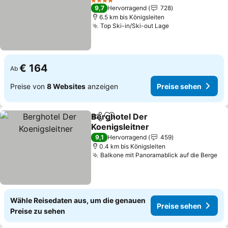
Preise sehen
4 Sterne
9,7
Hervorragend
728
6.5 km bis Königsleiten
Top Ski-in/Ski-out Lage
Preise sehen
€ 164
Ab
Preise von
8 Websites
anzeigen
Preise sehen
Berghotel Der
Teilen
Zu Favoriten hinzufügen
Koenigsleitner
Preise sehen
9,1
Hervorragend
459
0.4 km bis Königsleiten
Balkone mit Panoramablick auf die Berge
Pr
Wähle Reisedaten aus, um die genauen
Preise sehen
Preise zu sehen