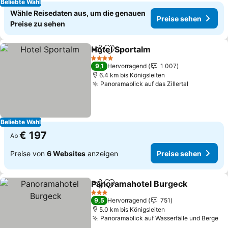
Beliebte Wahl
Wähle Reisedaten aus, um die genauen
Preise sehen
Preise zu sehen
Hotel Sportalm
Teilen
Zu Favoriten hinzufügen
Preise sehe
4 Sterne
9,1
Hervorragend
1 007
6.4 km bis Königsleiten
Panoramablick auf das Zillertal
Preise se
Beliebte Wahl
€ 197
Ab
Preise von
6 Websites
anzeigen
Preise sehen
Panoramahotel Burgeck
Teilen
Zu Favoriten hinzufügen
Pr
3 Sterne
9,5
Hervorragend
751
5.0 km bis Königsleiten
Panoramablick auf Wasserfälle und Berge
Pr