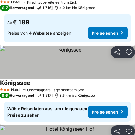
Hotel
Frisch zubereitetes Frühstück
3 Sterne
8,7
Hervorragend
1 716
4.0 km bis Königssee
€ 189
Ab
Preise von
4 Websites
anzeigen
Preise sehen
Teilen
Zu
Königssee
Hotel
Unschlagbare Lage direkt am See
3 Sterne
8,6
Hervorragend
1 517
3.5 km bis Königssee
Wähle Reisedaten aus, um die genauen
Preise sehen
Preise zu sehen
Teilen
Zu