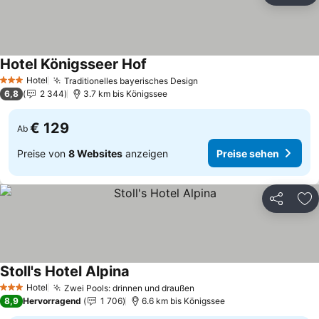
Hotel Königsseer Hof
Hotel
Traditionelles bayerisches Design
3 Sterne
6,8
2 344
3.7 km bis Königssee
€ 129
Ab
Preise von
8 Websites
anzeigen
Preise sehen
Teilen
Zu
Stoll's Hotel Alpina
Hotel
Zwei Pools: drinnen und draußen
3 Sterne
8,9
Hervorragend
1 706
6.6 km bis Königssee