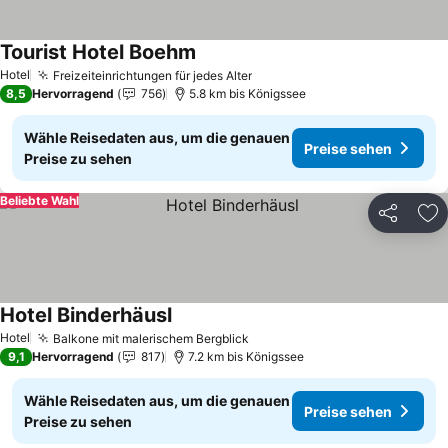
Tourist Hotel Boehm
Hotel
Freizeiteinrichtungen für jedes Alter
8,5
Hervorragend
756
5.8 km bis Königssee
Wähle Reisedaten aus, um die genauen
Preise sehen
Preise zu sehen
Beliebte Wahl
Teilen
Zu
Hotel Binderhäusl
Hotel
Balkone mit malerischem Bergblick
9,1
Hervorragend
817
7.2 km bis Königssee
Wähle Reisedaten aus, um die genauen
Preise sehen
Preise zu sehen