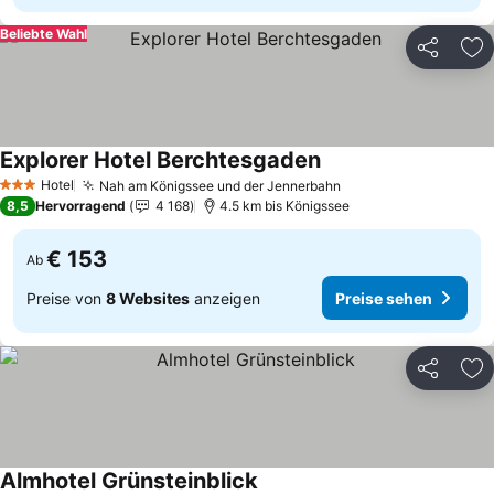
Beliebte Wahl
Teilen
Zu
Explorer Hotel Berchtesgaden
Hotel
Nah am Königssee und der Jennerbahn
3 Sterne
8,5
Hervorragend
4 168
4.5 km bis Königssee
€ 153
Ab
Preise von
8 Websites
anzeigen
Preise sehen
Teilen
Zu
Almhotel Grünsteinblick