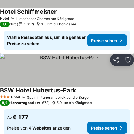
Hotel Schiffmeister
Hotel
Historischer Charme am Königssee
7,6
Gut
1 012
3.5 km bis Königssee
Wähle Reisedaten aus, um die genauen
Preise sehen
Preise zu sehen
Teilen
Zu
BSW Hotel Hubertus-Park
Hotel
Spa mit Panoramablick auf die Berge
3 Sterne
8,6
Hervorragend
678
5.0 km bis Königssee
€ 177
Ab
Preise von
4 Websites
anzeigen
Preise sehen