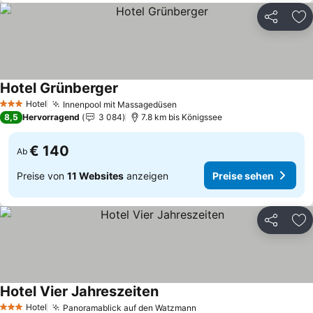
Teilen
Zu
Hotel Grünberger
Hotel
Innenpool mit Massagedüsen
3 Sterne
8,5
Hervorragend
3 084
7.8 km bis Königssee
€ 140
Ab
Preise von
11 Websites
anzeigen
Preise sehen
Teilen
Zu
Hotel Vier Jahreszeiten
Hotel
Panoramablick auf den Watzmann
3 Sterne