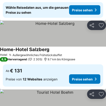
Wähle Reisedaten aus, um die genauen
Preise sehen
Preise zu sehen
Teilen
Zu
Home-Hotel Salzberg
Hotel
Außergewöhnliches Frühstücksbuffet
8,9
Hervorragend
2 305
9.7 km bis Königssee
€ 131
Ab
Preise von
12 Websites
anzeigen
Preise sehen
Teilen
Zu