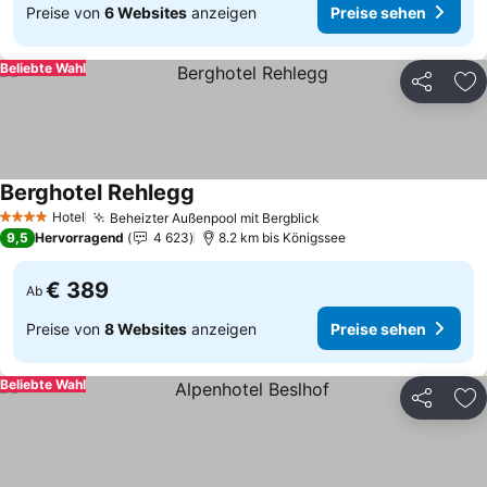
Preise von
6 Websites
anzeigen
Preise sehen
Beliebte Wahl
Teilen
Zu
Berghotel Rehlegg
Hotel
Beheizter Außenpool mit Bergblick
4 Sterne
9,5
Hervorragend
4 623
8.2 km bis Königssee
€ 389
Ab
Preise von
8 Websites
anzeigen
Preise sehen
Beliebte Wahl
Teilen
Zu