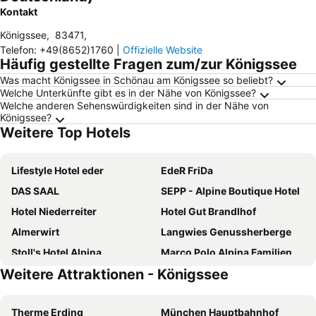
Kontakt
Königssee
,
83471
,
Telefon
:
+49(8652)1760
|
Offizielle Website
Häufig gestellte Fragen zum/zur Königssee
Was macht Königssee in Schönau am Königssee so beliebt?
Welche Unterkünfte gibt es in der Nähe von Königssee?
Welche anderen Sehenswürdigkeiten sind in der Nähe von
Königssee?
Weitere Top Hotels
Lifestyle Hotel eder
EdeR FriDa
DAS SAAL
SEPP - Alpine Boutique Hotel
Hotel Niederreiter
Hotel Gut Brandlhof
Almerwirt
Langwies Genussherberge
Stoll's Hotel Alpina
Marco Polo Alpina Familien- & Sporthotel
Weitere Attraktionen - Königssee
Ritzenhof – Hotel und Spa am See
Hotel & SPA Hotel Urslauerhof
Wellnesshotel Mitterwirt
die HOCHKÖNIGIN - Mountain Resort
Therme Erding
München Hauptbahnhof
Hotel Saliter Hof
Alpenhotel Kronprinz