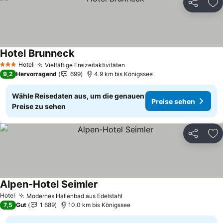
Teilen
Zu
Hotel Brunneck
Hotel
Vielfältige Freizeitaktivitäten
3 Sterne
9,2
Hervorragend
699
4.9 km bis Königssee
Wähle Reisedaten aus, um die genauen
Preise sehen
Preise zu sehen
Teilen
Zu
Alpen-Hotel Seimler
Hotel
Modernes Hallenbad aus Edelstahl
7,5
Gut
1 689
10.0 km bis Königssee