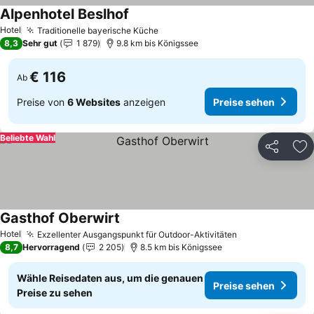
Alpenhotel Beslhof
Hotel
Traditionelle bayerische Küche
8,3
Sehr gut
1 879
9.8 km bis Königssee
€ 116
Ab
Preise von
6 Websites
anzeigen
Preise sehen
Beliebte Wahl
Teilen
Zu
Gasthof Oberwirt
Hotel
Exzellenter Ausgangspunkt für Outdoor-Aktivitäten
8,7
Hervorragend
2 205
8.5 km bis Königssee
Wähle Reisedaten aus, um die genauen
Preise sehen
Preise zu sehen