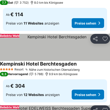
7,7
Gut
3 752
8.0 km bis Königssee
€ 114
Ab
Preise von
11 Websites
anzeigen
Preise sehen
Beliebte Wahl
Teilen
Zu
Kempinski Hotel Berchtesgaden
Resort
Nähe zum historischen Obersalzberg
5 Sterne
9,3
Hervorragend
5 788
9.9 km bis Königssee
€ 304
Ab
Preise von
12 Websites
anzeigen
Preise sehen
Beliebte Wahl