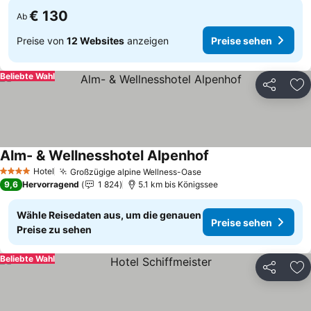
€ 130
Ab
Preise von
12 Websites
anzeigen
Preise sehen
Beliebte Wahl
Teilen
Zu
Alm- & Wellnesshotel Alpenhof
Hotel
Großzügige alpine Wellness-Oase
4 Sterne
9,6
Hervorragend
1 824
5.1 km bis Königssee
Wähle Reisedaten aus, um die genauen
Preise sehen
Preise zu sehen
Beliebte Wahl
Teilen
Zu