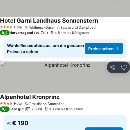
Hotel Garni Landhaus Sonnenstern
Hotel
Wellness-Oase mit Sauna und Dampfbad
4 Sterne
9,4
Hervorragend
741
4.8 km bis Königssee
Wähle Reisedaten aus, um die genauen
Preise sehen
Preise zu sehen
Teilen
Zu
Alpenhotel Kronprinz
Hotel
Praktische Stadtnähe
4 Sterne
8,3
Sehr gut
2 809
8.0 km bis Königssee
€ 190
Ab