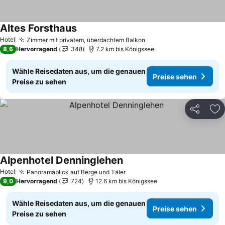
Altes Forsthaus
Hotel
Zimmer mit privatem, überdachtem Balkon
8,6
Hervorragend
348
7.2 km bis Königssee
Wähle Reisedaten aus, um die genauen
Preise sehen
Preise zu sehen
Teilen
Zu
Alpenhotel Denninglehen
Hotel
Panoramablick auf Berge und Täler
9,0
Hervorragend
724
12.6 km bis Königssee
Wähle Reisedaten aus, um die genauen
Preise sehen
Preise zu sehen