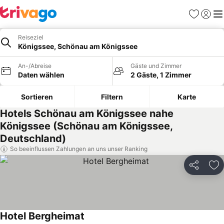
Favoriten
Einlog
Me
Reiseziel
Königssee, Schönau am Königssee
An-/Abreise
Gäste und Zimmer
Daten wählen
2 Gäste, 1 Zimmer
Sortieren
Filtern
Karte
Hotels Schönau am Königssee nahe
Königssee (Schönau am Königssee,
Deutschland)
So beeinflussen Zahlungen an uns unser Ranking
Teilen
Zu
Hotel Bergheimat