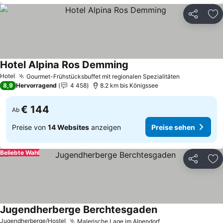
Teilen
Zu
Hotel Alpina Ros Demming
Hotel
Gourmet-Frühstücksbuffet mit regionalen Spezialitäten
8,9
Hervorragend
4 458
8.2 km bis Königssee
€ 144
Ab
Preise von
14 Websites
anzeigen
Preise sehen
Beliebte Wahl
Teilen
Zu
Jugendherberge Berchtesgaden
Jugendherberge/Hostel
Malerische Lage im Alpendorf