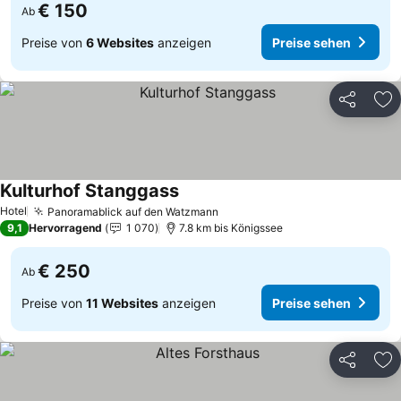
€ 150
Ab
Preise von
6 Websites
anzeigen
Preise sehen
Teilen
Zu
Kulturhof Stanggass
Hotel
Panoramablick auf den Watzmann
9,1
Hervorragend
1 070
7.8 km bis Königssee
€ 250
Ab
Preise von
11 Websites
anzeigen
Preise sehen
Teilen
Zu