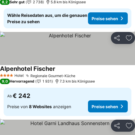
8,2
Sehr gut
2 738
5.8 km bis Königssee
Wähle Reisedaten aus, um die genauen
Preise sehen
Preise zu sehen
Teilen
Zu
Alpenhotel Fischer
Hotel
Regionale Gourmet-Küche
4 Sterne
9,0
Hervorragend
1 931
7.3 km bis Königssee
€ 242
Ab
Preise von
8 Websites
anzeigen
Preise sehen
Teilen
Zu