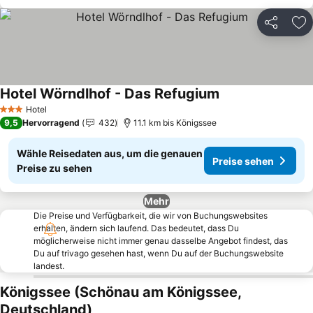
Teilen
Zu
Hotel Wörndlhof - Das Refugium
Hotel
3 Sterne
9,5
Hervorragend
432
11.1 km bis Königssee
Wähle Reisedaten aus, um die genauen
Preise sehen
Preise zu sehen
Mehr
Die Preise und Verfügbarkeit, die wir von Buchungswebsites
erhalten, ändern sich laufend. Das bedeutet, dass Du
möglicherweise nicht immer genau dasselbe Angebot findest, das
Du auf trivago gesehen hast, wenn Du auf der Buchungswebsite
landest.
Königssee (Schönau am Königssee,
Deutschland)