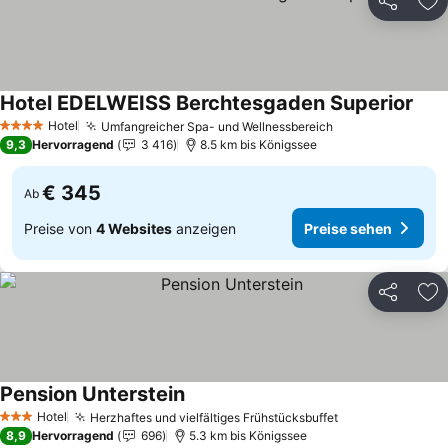
Teilen
Zu
Hotel EDELWEISS Berchtesgaden Superior
Hotel
Umfangreicher Spa- und Wellnessbereich
4 Sterne
9,3
Hervorragend
3 416
8.5 km bis Königssee
€ 345
Ab
Preise von
4 Websites
anzeigen
Preise sehen
Teilen
Zu
Pension Unterstein
Hotel
Herzhaftes und vielfältiges Frühstücksbuffet
3 Sterne
8,9
Hervorragend
696
5.3 km bis Königssee