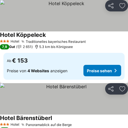
Teilen
Zu
Hotel Köppeleck
Hotel
Traditionelles bayerisches Restaurant
3 Sterne
7,9
Gut
2 651
5.3 km bis Königssee
€ 153
Ab
Preise von
4 Websites
anzeigen
Preise sehen
Teilen
Zu
Hotel Bärenstüberl
Hotel
Panoramablick auf die Berge
3 Sterne