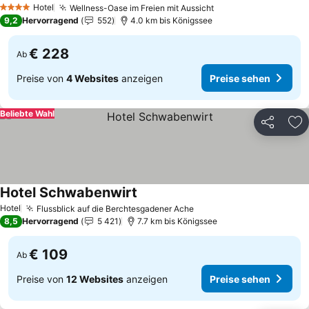
Hotel
Wellness-Oase im Freien mit Aussicht
4 Sterne
9,2
Hervorragend
552
4.0 km bis Königssee
€ 228
Ab
Preise von
4 Websites
anzeigen
Preise sehen
Beliebte Wahl
Teilen
Zu
Hotel Schwabenwirt
Hotel
Flussblick auf die Berchtesgadener Ache
8,5
Hervorragend
5 421
7.7 km bis Königssee
€ 109
Ab
Preise von
12 Websites
anzeigen
Preise sehen