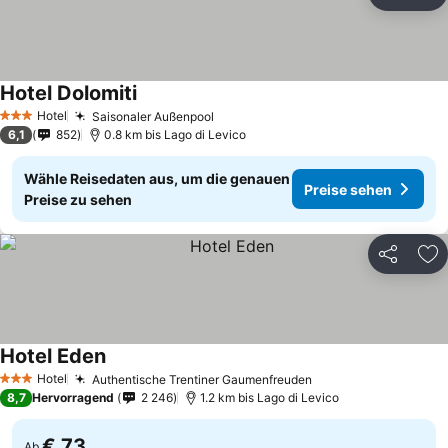
Teilen
Zu
Hotel Dolomiti
Preise sehen
Hotel
Saisonaler Außenpool
Preise sehen
3 Sterne
6,1
852
0.8 km bis Lago di Levico
Wähle Reisedaten aus, um die genauen
Preise sehen
Preise zu sehen
Teilen
Zu
Hotel Eden
Preise sehen
Hotel
Authentische Trentiner Gaumenfreuden
Preise sehen
3 Sterne
8,7
Hervorragend
2 246
1.2 km bis Lago di Levico
€ 73
Ab