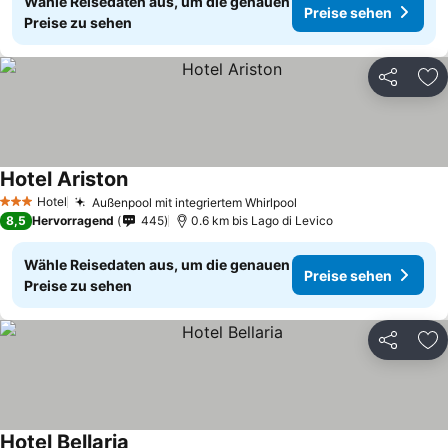
Wähle Reisedaten aus, um die genauen
Preise sehen
Preise zu sehen
Teilen
Zu
Hotel Ariston
Preise sehen
Hotel
Außenpool mit integriertem Whirlpool
Preise sehen
3 Sterne
8,5
Hervorragend
445
0.6 km bis Lago di Levico
Wähle Reisedaten aus, um die genauen
Preise sehen
Preise zu sehen
Teilen
Zu
Hotel Bellaria