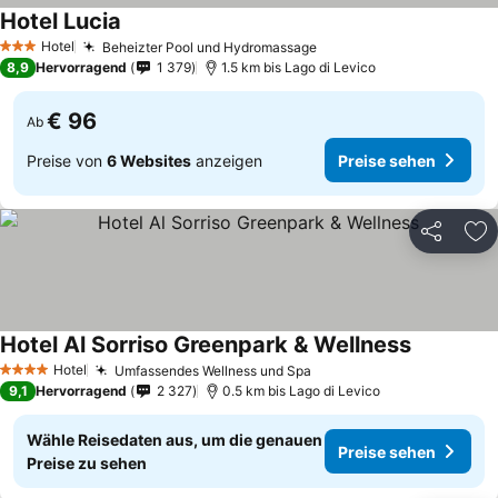
Hotel Lucia
Preise sehen
Hotel
Beheizter Pool und Hydromassage
Preise sehen
3 Sterne
8,9
Hervorragend
1 379
1.5 km bis Lago di Levico
€ 96
Ab
Preise von
6 Websites
anzeigen
Preise sehen
Teilen
Zu
Hotel Al Sorriso Greenpark & Wellness
Preise se
Hotel
Umfassendes Wellness und Spa
Preise sehen
4 Sterne
9,1
Hervorragend
2 327
0.5 km bis Lago di Levico
Wähle Reisedaten aus, um die genauen
Preise sehen
Preise zu sehen