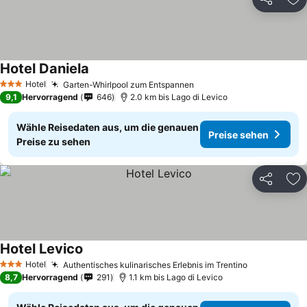
Teilen
Zu
Hotel Daniela
Preise sehen
Hotel
Garten-Whirlpool zum Entspannen
Preise sehen
3 Sterne
9,1
Hervorragend
646
2.0 km bis Lago di Levico
Wähle Reisedaten aus, um die genauen
Preise sehen
Preise zu sehen
Teilen
Zu
Hotel Levico
Preise sehen
Hotel
Authentisches kulinarisches Erlebnis im Trentino
Preise sehe
3 Sterne
8,7
Hervorragend
291
1.1 km bis Lago di Levico