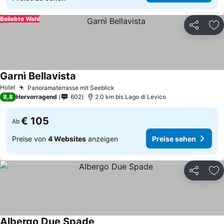
Beliebte Wahl
Teilen
Zu
Garnì Bellavista
Preise sehen
Hotel
Panoramaterrasse mit Seeblick
Preise sehen
8,8
Hervorragend
602
2.0 km bis Lago di Levico
€ 105
Ab
Preise von
4 Websites
anzeigen
Preise sehen
Teilen
Zu
Albergo Due Spade