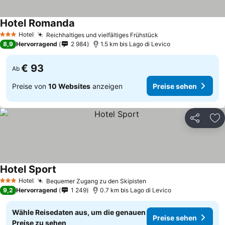
Hotel Romanda
Preise sehen
Hotel
Reichhaltiges und vielfältiges Frühstück
Preise sehen
3 Sterne
8,9
Hervorragend
2 984
1.5 km bis Lago di Levico
€ 93
Ab
Preise von
10 Websites
anzeigen
Preise sehen
Teilen
Zu
Hotel Sport
Preise sehen
Hotel
Bequemer Zugang zu den Skipisten
Preise sehen
3 Sterne
9,2
Hervorragend
1 249
0.7 km bis Lago di Levico
Wähle Reisedaten aus, um die genauen
Preise sehen
Preise zu sehen