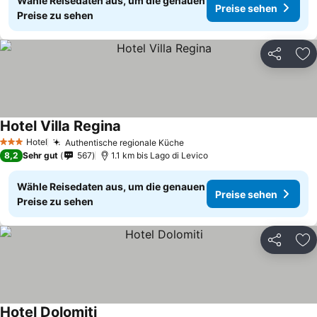
Wähle Reisedaten aus, um die genauen
Preise sehen
Preise zu sehen
Teilen
Zu
Hotel Villa Regina
Preise sehen
Hotel
Authentische regionale Küche
Preise sehen
3 Sterne
8,2
Sehr gut
567
1.1 km bis Lago di Levico
Wähle Reisedaten aus, um die genauen
Preise sehen
Preise zu sehen
Teilen
Zu
Hotel Dolomiti