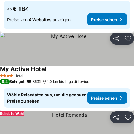
€ 184
Ab
Preise von
4 Websites
anzeigen
Preise sehen
Teilen
Zu
My Active Hotel
Preise sehen
Hotel
4 Sterne
8,4
Sehr gut
863
1.0 km bis Lago di Levico
Wähle Reisedaten aus, um die genauen
Preise sehen
Preise zu sehen
Beliebte Wahl
Teilen
Zu