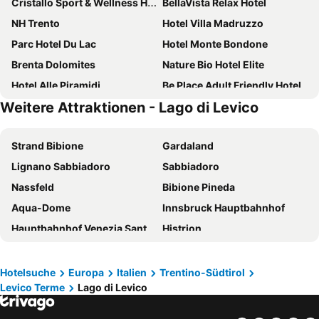
Cristallo Sport & Wellness Hotel
BellaVista Relax Hotel
NH Trento
Hotel Villa Madruzzo
Parc Hotel Du Lac
Hotel Monte Bondone
Brenta Dolomites
Nature Bio Hotel Elite
Hotel Alle Piramidi
Be Place Adult Friendly Hotel
Weitere Attraktionen - Lago di Levico
Hotel Alpenrose
Hotel America
B&B HOTEL Trento
Hi Hotels Trento - Wellness & Spa Adults Only
Strand Bibione
Gardaland
Hotel Eden
Hotel Liberty
Lignano Sabbiadoro
Sabbiadoro
Ambassador
Best Western Hotel Adige
Nassfeld
Bibione Pineda
Hotel Everest
Hotel Alpine Mugon
Aqua-Dome
Innsbruck Hauptbahnhof
Residence Hotel Miralago
Grand Hotel Trento
Hauptbahnhof Venezia Santa Lucia
Histrion
Hotel Buonconsiglio
Hotel Zodiaco & Spa
Lido Jesolo
Iseosee
Energy Hotel
Hotel Venezia
Laguna Materada
Porto Santa Margherita
Villaggio Hotel Aquila
Blu Hotel Natura & Spa - Adults Only
Hotelsuche
Europa
Italien
Trentino-Südtirol
Levico Terme
Lago di Levico
Lungomare Caorle
Grado Pineta
Hotel Norge
Albergo Gilda
Hauptbahnhof von Triest
Bahnhof Milano Centrale
Hotel Lucia
Hotel Al Sorriso Greenpark & Wellness