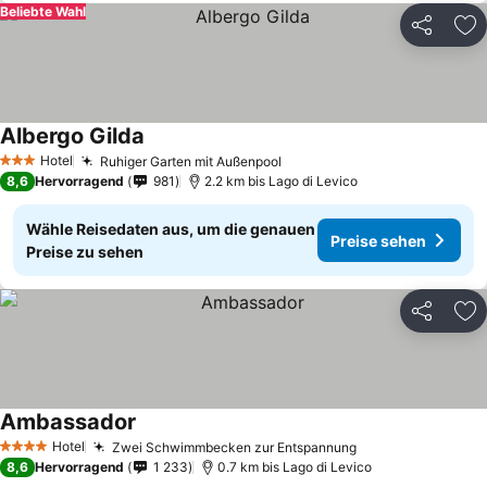
Beliebte Wahl
Teilen
Zu
Albergo Gilda
Preise sehen
Hotel
Ruhiger Garten mit Außenpool
Preise sehen
3 Sterne
8,6
Hervorragend
981
2.2 km bis Lago di Levico
Wähle Reisedaten aus, um die genauen
Preise sehen
Preise zu sehen
Teilen
Zu
Ambassador
Preise sehen
Hotel
Zwei Schwimmbecken zur Entspannung
Preise sehen
4 Sterne
8,6
Hervorragend
1 233
0.7 km bis Lago di Levico