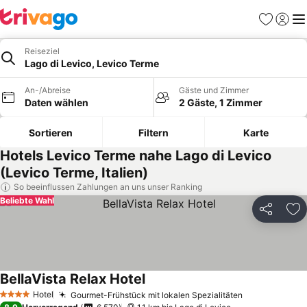
Favoriten
Einlog
Me
Reiseziel
Lago di Levico, Levico Terme
An-/Abreise
Gäste und Zimmer
Daten wählen
2 Gäste, 1 Zimmer
Sortieren
Filtern
Karte
Hotels Levico Terme nahe Lago di Levico
(Levico Terme, Italien)
So beeinflussen Zahlungen an uns unser Ranking
Beliebte Wahl
Teilen
Zu
BellaVista Relax Hotel
Preise sehen
Hotel
Gourmet-Frühstück mit lokalen Spezialitäten
Preise sehen
4 Sterne