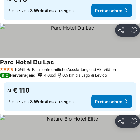
Preise von
3 Websites
anzeigen
Preise sehen
Teilen
Zu
Parc Hotel Du Lac
Preise sehen
Hotel
Familienfreundliche Ausstattung und Aktivitäten
Preise se
4 Sterne
9,2
Hervorragend
4 665
0.5 km bis Lago di Levico
€ 110
Ab
Preise von
8 Websites
anzeigen
Preise sehen
Teilen
Zu