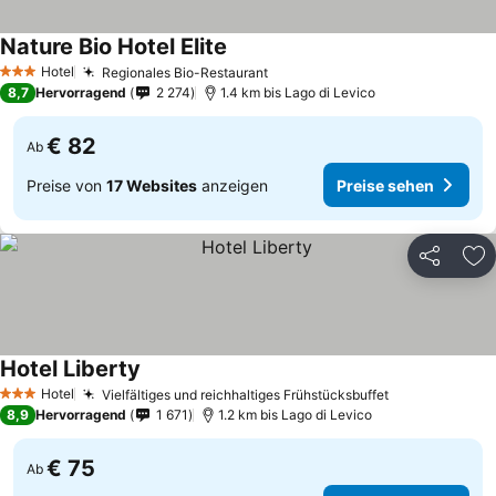
Nature Bio Hotel Elite
Preise sehen
Hotel
Regionales Bio-Restaurant
Preise sehen
3 Sterne
8,7
Hervorragend
2 274
1.4 km bis Lago di Levico
€ 82
Ab
Preise von
17 Websites
anzeigen
Preise sehen
Teilen
Zu
Hotel Liberty
Preise sehen
Hotel
Vielfältiges und reichhaltiges Frühstücksbuffet
Preise sehen
3 Sterne
8,9
Hervorragend
1 671
1.2 km bis Lago di Levico
€ 75
Ab