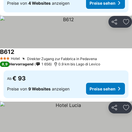
Preise von
4 Websites
anzeigen
Preise sehen
Teilen
Zu
B612
Preise sehen
Hotel
Direkter Zugang zur Fabbrica in Pedavena
Preise sehen
3 Sterne
8,9
Hervorragend
1 656
0.9 km bis Lago di Levico
€ 93
Ab
Preise von
9 Websites
anzeigen
Preise sehen
Teilen
Zu