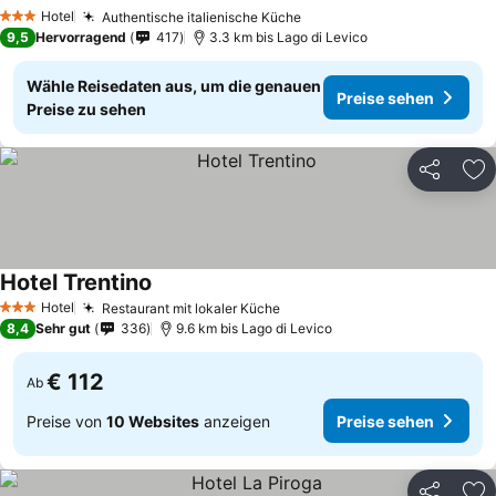
Preise sehen
Hotel
Authentische italienische Küche
Preise sehen
3 Sterne
9,5
Hervorragend
417
3.3 km bis Lago di Levico
Wähle Reisedaten aus, um die genauen
Preise sehen
Preise zu sehen
Teilen
Zu
Hotel Trentino
Preise sehen
Hotel
Restaurant mit lokaler Küche
Preise sehen
3 Sterne
8,4
Sehr gut
336
9.6 km bis Lago di Levico
€ 112
Ab
Preise von
10 Websites
anzeigen
Preise sehen