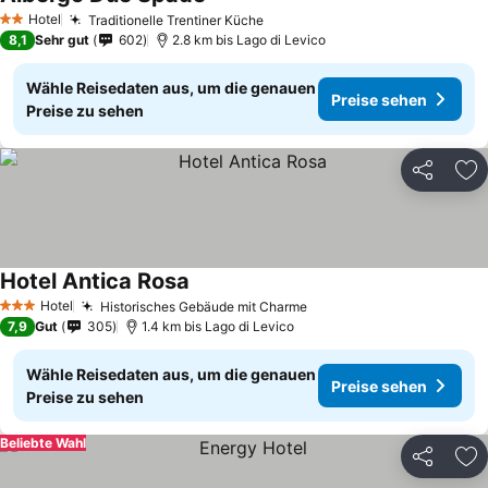
Preise sehen
Hotel
Traditionelle Trentiner Küche
Preise sehen
2 Sterne
8,1
Sehr gut
602
2.8 km bis Lago di Levico
Wähle Reisedaten aus, um die genauen
Preise sehen
Preise zu sehen
Teilen
Zu
Hotel Antica Rosa
Preise sehen
Hotel
Historisches Gebäude mit Charme
Preise sehen
3 Sterne
7,9
Gut
305
1.4 km bis Lago di Levico
Wähle Reisedaten aus, um die genauen
Preise sehen
Preise zu sehen
Beliebte Wahl
Teilen
Zu