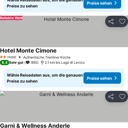
Preise sehen
Preise zu sehen
Beliebte Wahl
Teilen
Zu
Hotel Monte Cimone
Preise sehen
Hotel
Authentische Trentiner Küche
Preise sehen
2 Sterne
8,4
Sehr gut
895
2.1 km bis Lago di Levico
Wähle Reisedaten aus, um die genauen
Preise sehen
Preise zu sehen
Teilen
Zu
Garnì & Wellness Anderle