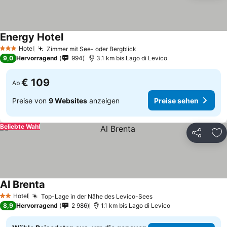
Energy Hotel
Preise sehen
Hotel
Zimmer mit See- oder Bergblick
Preise sehen
3 Sterne
9,0
Hervorragend
994
3.1 km bis Lago di Levico
€ 109
Ab
Preise von
9 Websites
anzeigen
Preise sehen
Beliebte Wahl
Teilen
Zu
Al Brenta
Preise sehen
Hotel
Top-Lage in der Nähe des Levico-Sees
Preise sehen
2 Sterne
8,9
Hervorragend
2 986
1.1 km bis Lago di Levico