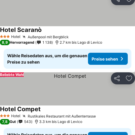
Teilen
Zu
Hotel Scaranò
Preise sehen
Hotel
Außenpool mit Bergblick
Preise sehen
3 Sterne
8,9
Hervorragend
1 138
2.7 km bis Lago di Levico
Wähle Reisedaten aus, um die genauen
Preise sehen
Preise zu sehen
Beliebte Wahl
Teilen
Zu
Hotel Compet
Preise sehen
Hotel
Rustikales Restaurant mit Außenterrasse
Preise sehen
3 Sterne
7,8
Gut
543
3.3 km bis Lago di Levico
Wähle Reisedaten aus, um die genauen