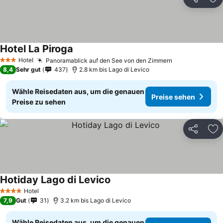
Teilen
Zu
Hotel La Piroga
Preise sehen
Hotel
Panoramablick auf den See von den Zimmern
Preise sehen
3 Sterne
8,4
Sehr gut
437
2.8 km bis Lago di Levico
Wähle Reisedaten aus, um die genauen
Preise sehen
Preise zu sehen
Teilen
Zu
Hotiday Lago di Levico
Preise sehen
Hotel
4 Sterne
7,9
Gut
31
3.2 km bis Lago di Levico
Wähle Reisedaten aus, um die genauen