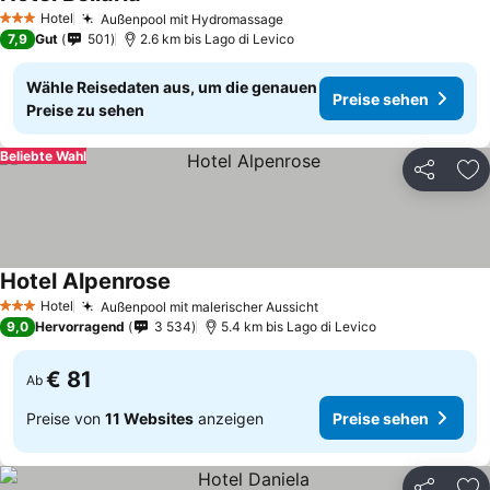
Preise sehen
Hotel
Außenpool mit Hydromassage
Preise sehen
3 Sterne
7,9
Gut
501
2.6 km bis Lago di Levico
Wähle Reisedaten aus, um die genauen
Preise sehen
Preise zu sehen
Beliebte Wahl
Teilen
Zu
Hotel Alpenrose
Preise sehen
Hotel
Außenpool mit malerischer Aussicht
Preise sehen
3 Sterne
9,0
Hervorragend
3 534
5.4 km bis Lago di Levico
€ 81
Ab
Preise von
11 Websites
anzeigen
Preise sehen