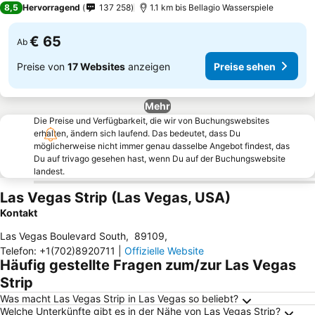
8,5
Hervorragend
137 258
1.1 km bis Bellagio Wasserspiele
€ 65
Ab
Preise von
17 Websites
anzeigen
Preise sehen
Mehr
Die Preise und Verfügbarkeit, die wir von Buchungswebsites
erhalten, ändern sich laufend. Das bedeutet, dass Du
möglicherweise nicht immer genau dasselbe Angebot findest, das
Du auf trivago gesehen hast, wenn Du auf der Buchungswebsite
landest.
Las Vegas Strip (Las Vegas, USA)
Kontakt
Las Vegas Boulevard South
,
89109
,
Telefon
:
+1(702)8920711
|
Offizielle Website
Häufig gestellte Fragen zum/zur Las Vegas
Strip
Was macht Las Vegas Strip in Las Vegas so beliebt?
Welche Unterkünfte gibt es in der Nähe von Las Vegas Strip?