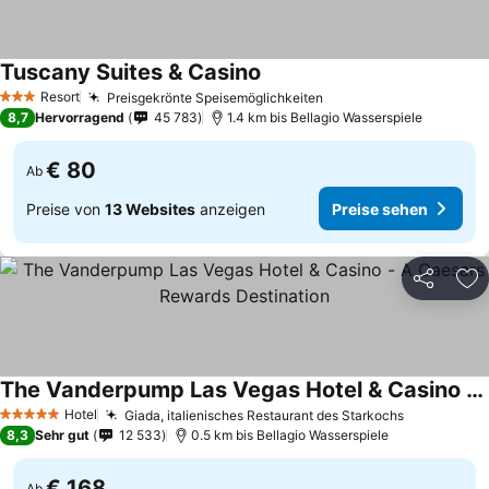
Tuscany Suites & Casino
Resort
Preisgekrönte Speisemöglichkeiten
3 Sterne
8,7
Hervorragend
45 783
1.4 km bis Bellagio Wasserspiele
€ 80
Ab
Preise von
13 Websites
anzeigen
Preise sehen
Teilen
Zu
The Vanderpump Las Vegas Hotel & Casino - A Caesars Rewards Destination
Hotel
Giada, italienisches Restaurant des Starkochs
5 Sterne
8,3
Sehr gut
12 533
0.5 km bis Bellagio Wasserspiele
€ 168
Ab