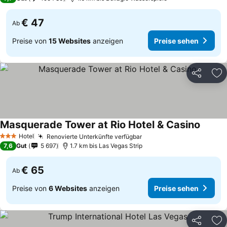
€ 47
Ab
Preise von
15 Websites
anzeigen
Preise sehen
Teilen
Zu
Masquerade Tower at Rio Hotel & Casino
Hotel
Renovierte Unterkünfte verfügbar
3 Sterne
7,6
Gut
5 697
1.7 km bis Las Vegas Strip
€ 65
Ab
Preise von
6 Websites
anzeigen
Preise sehen
Teilen
Zu