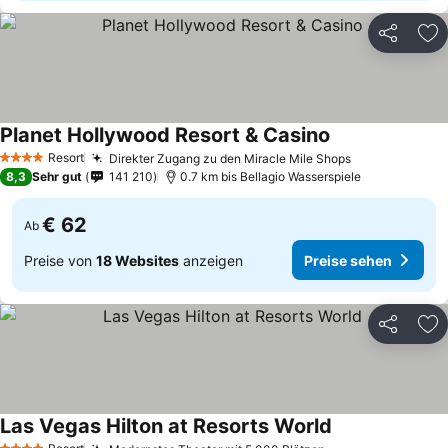
Teilen
Zu
Planet Hollywood Resort & Casino
Resort
Direkter Zugang zu den Miracle Mile Shops
4 Sterne
8,3
Sehr gut
141 210
0.7 km bis Bellagio Wasserspiele
€ 62
Ab
Preise von
18 Websites
anzeigen
Preise sehen
Teilen
Zu
Las Vegas Hilton at Resorts World