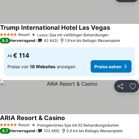
Trump International Hotel Las Vegas
Resort
Luxus-Spa mit vielfältigen Behandlungen
5 Sterne
9,0
Hervorragend
42 442
1.9 km bis Bellagio Wasserspiele
€ 114
Ab
Preise von
18 Websites
anzeigen
Preise sehen
Teilen
Zu
ARIA Resort & Casino
Resort
Preisgekröntes Spa mit 62 Behandlungsräumen
5 Sterne
8,7
Hervorragend
102 465
0.6 km bis Bellagio Wasserspiele