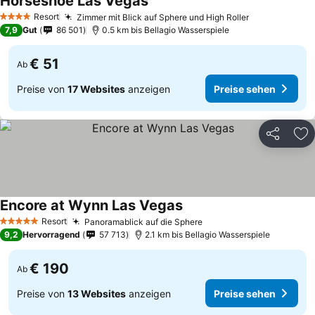
Horseshoe Las Vegas
Resort
Zimmer mit Blick auf Sphere und High Roller
4 Sterne
7,9
Gut
86 501
0.5 km bis Bellagio Wasserspiele
€ 51
Ab
Preise von
17 Websites
anzeigen
Preise sehen
Teilen
Zu
Encore at Wynn Las Vegas
Resort
Panoramablick auf die Sphere
5 Sterne
9,2
Hervorragend
57 713
2.1 km bis Bellagio Wasserspiele
€ 190
Ab
Preise von
13 Websites
anzeigen
Preise sehen