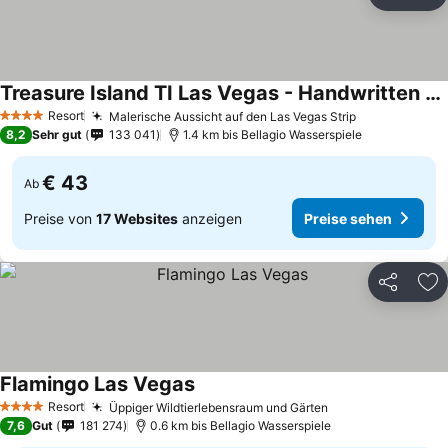
Teilen
Zu
Treasure Island TI Las Vegas - Handwritten Collection
Resort
Malerische Aussicht auf den Las Vegas Strip
4 Sterne
8,2
Sehr gut
133 041
1.4 km bis Bellagio Wasserspiele
€ 43
Ab
Preise von
17 Websites
anzeigen
Preise sehen
Teilen
Zu
Flamingo Las Vegas
Resort
Üppiger Wildtierlebensraum und Gärten
4 Sterne
7,6
Gut
181 274
0.6 km bis Bellagio Wasserspiele