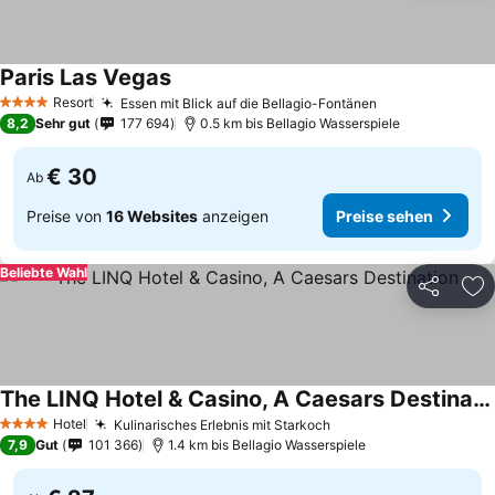
Paris Las Vegas
Resort
Essen mit Blick auf die Bellagio-Fontänen
4 Sterne
8,2
Sehr gut
177 694
0.5 km bis Bellagio Wasserspiele
€ 30
Ab
Preise von
16 Websites
anzeigen
Preise sehen
Beliebte Wahl
Teilen
Zu
The LINQ Hotel & Casino, A Caesars Destination
Hotel
Kulinarisches Erlebnis mit Starkoch
4 Sterne
7,9
Gut
101 366
1.4 km bis Bellagio Wasserspiele