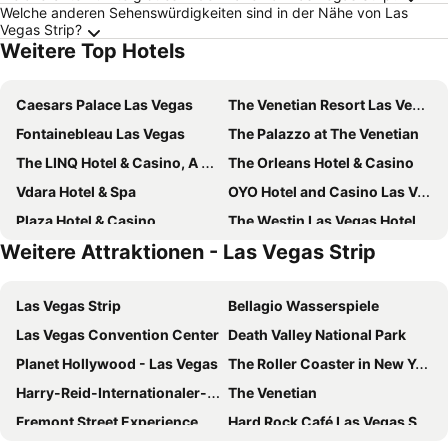
Welche anderen Sehenswürdigkeiten sind in der Nähe von Las
Vegas Strip?
Weitere Top Hotels
Caesars Palace Las Vegas
The Venetian Resort Las Vegas
Fontainebleau Las Vegas
The Palazzo at The Venetian
The LINQ Hotel & Casino, A Caesars Destination
The Orleans Hotel & Casino
Vdara Hotel & Spa
OYO Hotel and Casino Las Vegas
Plaza Hotel & Casino
The Westin Las Vegas Hotel & Spa
Weitere Attraktionen - Las Vegas Strip
Four Queens Hotel and Casino
Palace Station Hotel and Casino
Main Street Station Casino Brewery Hotel
Masquerade Tower at Rio Hotel & Casino
Las Vegas Strip
Bellagio Wasserspiele
Silver Sevens Hotel & Casino
Best Western McCarran Inn
Las Vegas Convention Center
Death Valley National Park
Downtown Grand Hotel & Casino
Club Wyndham Desert Blue
Planet Hollywood - Las Vegas
The Roller Coaster in New York-New York Hotel & Casino
Marriott's Grand Chateau
Candlewood Suites Las Vegas - E Tropicana by IHG
Harry-Reid-Internationaler-Flughafen
The Venetian
Circa Resort & Casino - Adults Only
Goroomgo Blue Moon Bhimtal
Fremont Street Experience
Hard Rock Café Las Vegas Strip
Super 8 by Wyndham Las Vegas North Strip/Fremont St. Area
Red Rock Casino Resort & Spa