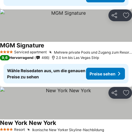
Teilen
Zu
MGM Signature
Serviced apartment
Mehrere private Pools und Zugang zum Resort-Pool
4 Sterne
9,6
Hervorragend
466
2.0 km bis Las Vegas Strip
Wähle Reisedaten aus, um die genauen
Preise sehen
Preise zu sehen
Teilen
Zu
New York New York
Resort
Ikonische New Yorker Skyline-Nachbildung
4 Sterne