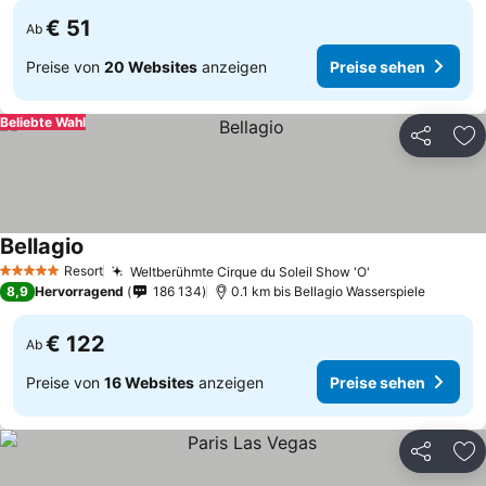
€ 51
Ab
Preise von
20 Websites
anzeigen
Preise sehen
Beliebte Wahl
Teilen
Zu
Bellagio
Resort
Weltberühmte Cirque du Soleil Show 'O'
5 Sterne
8,9
Hervorragend
186 134
0.1 km bis Bellagio Wasserspiele
€ 122
Ab
Preise von
16 Websites
anzeigen
Preise sehen
Teilen
Zu