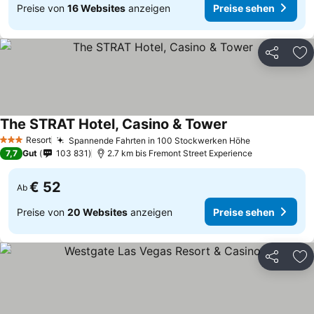
Preise von
16 Websites
anzeigen
Preise sehen
Teilen
Zu
The STRAT Hotel, Casino & Tower
Resort
Spannende Fahrten in 100 Stockwerken Höhe
3 Sterne
7,7
Gut
103 831
2.7 km bis Fremont Street Experience
€ 52
Ab
Preise von
20 Websites
anzeigen
Preise sehen
Teilen
Zu