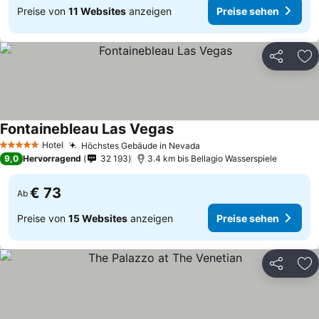
Preise von
11 Websites
anzeigen
Preise sehen
Teilen
Zu
Fontainebleau Las Vegas
Hotel
Höchstes Gebäude in Nevada
5 Sterne
9,0
Hervorragend
32 193
3.4 km bis Bellagio Wasserspiele
€ 73
Ab
Preise von
15 Websites
anzeigen
Preise sehen
Teilen
Zu