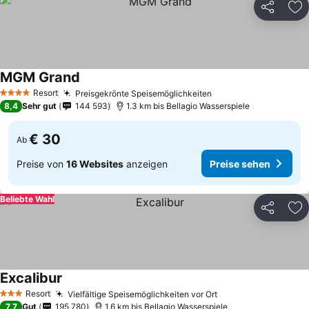
Teilen
Zu
MGM Grand
Resort
Preisgekrönte Speisemöglichkeiten
4 Sterne
8,4
Sehr gut
144 593
1.3 km bis Bellagio Wasserspiele
€ 30
Ab
Preise von
16 Websites
anzeigen
Preise sehen
Beliebte Wahl
Teilen
Zu
Excalibur
Resort
Vielfältige Speisemöglichkeiten vor Ort
3 Sterne
7,7
Gut
195 780
1.6 km bis Bellagio Wasserspiele