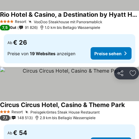
Rio Hotel & Casino, a Destination by Hyatt Hotel.
Resort
VooDoo Steakhouse mit Panoramablick
4 Sterne
7,5
Gut
91 826
1.0 km bis Bellagio Wasserspiele
€ 26
Ab
Preise von
19 Websites
anzeigen
Preise sehen
Teilen
Zu
Circus Circus Hotel, Casino & Theme Park
Resort
Preisgekröntes Steak House Restaurant
3 Sterne
7,1
148 513
2.9 km bis Bellagio Wasserspiele
€ 54
Ab