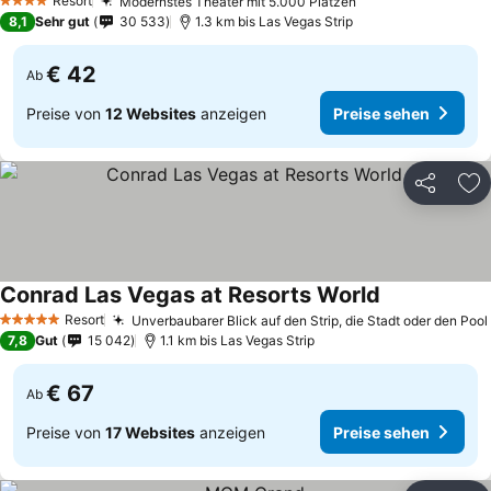
Resort
Modernstes Theater mit 5.000 Plätzen
4 Sterne
8,1
Sehr gut
30 533
1.3 km bis Las Vegas Strip
€ 42
Ab
Preise von
12 Websites
anzeigen
Preise sehen
Teilen
Zu
Conrad Las Vegas at Resorts World
Resort
Unverbaubarer Blick auf den Strip, die Stadt oder den Pool
5 Sterne
7,8
Gut
15 042
1.1 km bis Las Vegas Strip
€ 67
Ab
Preise von
17 Websites
anzeigen
Preise sehen