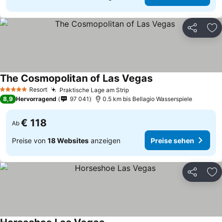
Teilen
Zu
The Cosmopolitan of Las Vegas
Resort
Praktische Lage am Strip
5 Sterne
8,9
Hervorragend
97 041
0.5 km bis Bellagio Wasserspiele
€ 118
Ab
Preise von
18 Websites
anzeigen
Preise sehen
Teilen
Zu