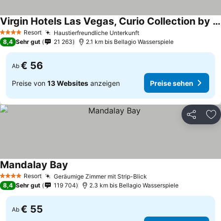
Virgin Hotels Las Vegas, Curio Collection by Hilton
Resort
Haustierfreundliche Unterkunft
4 Sterne
8,4
Sehr gut
21 263
2.1 km bis Bellagio Wasserspiele
€ 56
Ab
Preise von
13 Websites
anzeigen
Preise sehen
Teilen
Zu
Mandalay Bay
Resort
Geräumige Zimmer mit Strip-Blick
4 Sterne
8,4
Sehr gut
119 704
2.3 km bis Bellagio Wasserspiele
€ 55
Ab