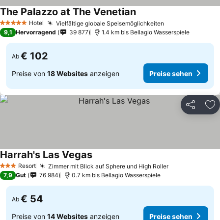
The Palazzo at The Venetian
Hotel
Vielfältige globale Speisemöglichkeiten
5 Sterne
9,1
Hervorragend
39 877
1.4 km bis Bellagio Wasserspiele
€ 102
Ab
Preise von
18 Websites
anzeigen
Preise sehen
Teilen
Zu
Harrah's Las Vegas
Resort
Zimmer mit Blick auf Sphere und High Roller
3 Sterne
7,9
Gut
76 984
0.7 km bis Bellagio Wasserspiele
€ 54
Ab
Preise von
14 Websites
anzeigen
Preise sehen