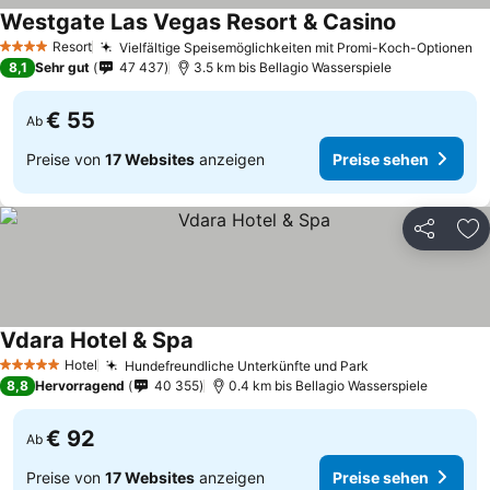
Westgate Las Vegas Resort & Casino
Resort
Vielfältige Speisemöglichkeiten mit Promi-Koch-Optionen
4 Sterne
8,1
Sehr gut
47 437
3.5 km bis Bellagio Wasserspiele
€ 55
Ab
Preise von
17 Websites
anzeigen
Preise sehen
Teilen
Zu
Vdara Hotel & Spa
Hotel
Hundefreundliche Unterkünfte und Park
5 Sterne
8,8
Hervorragend
40 355
0.4 km bis Bellagio Wasserspiele
€ 92
Ab
Preise von
17 Websites
anzeigen
Preise sehen