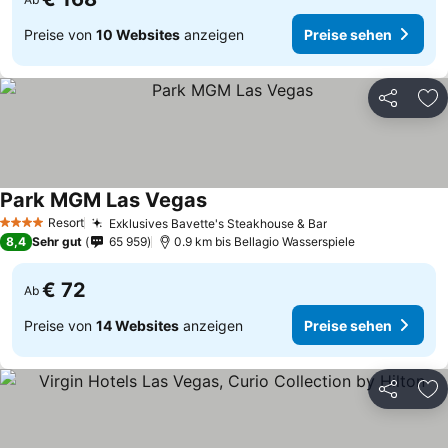
Preise von
10 Websites
anzeigen
Preise sehen
Teilen
Zu
Park MGM Las Vegas
Resort
Exklusives Bavette's Steakhouse & Bar
4 Sterne
8,4
Sehr gut
65 959
0.9 km bis Bellagio Wasserspiele
€ 72
Ab
Preise von
14 Websites
anzeigen
Preise sehen
Teilen
Zu