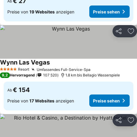
€ 27
Ab
Preise von
19 Websites
anzeigen
Preise sehen
Teilen
Zu
Wynn Las Vegas
Resort
Umfassendes Full-Service-Spa
5 Sterne
9,2
Hervorragend
107 520
1.8 km bis Bellagio Wasserspiele
€ 154
Ab
Preise von
17 Websites
anzeigen
Preise sehen
Teilen
Zu