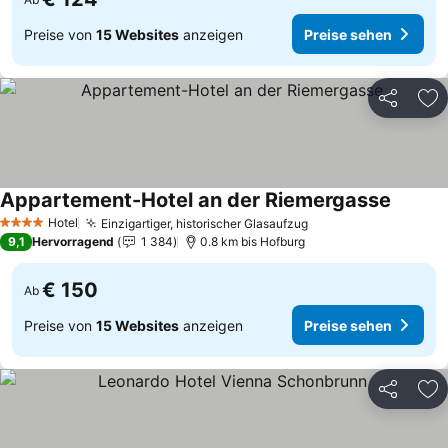
Preise von
15 Websites
anzeigen
Preise sehen
Teilen
Zu
Appartement-Hotel an der Riemergasse
Preise 
Hotel
Einzigartiger, historischer Glasaufzug
Preise sehen
4 Sterne
9,1
Hervorragend
1 384
0.8 km bis Hofburg
€ 150
Ab
Preise von
15 Websites
anzeigen
Preise sehen
Teilen
Zu