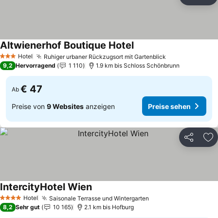
Teilen
Zu
Altwienerhof Boutique Hotel
Preise sehen
Hotel
Ruhiger urbaner Rückzugsort mit Gartenblick
Preise sehen
3 Sterne
9,2
Hervorragend
1 110
1.9 km bis Schloss Schönbrunn
€ 47
Ab
Preise von
9 Websites
anzeigen
Preise sehen
Teilen
Zu
IntercityHotel Wien
Preise sehen
Hotel
Saisonale Terrasse und Wintergarten
Preise sehen
4 Sterne
8,2
Sehr gut
10 165
2.1 km bis Hofburg