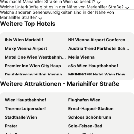
Was macht Mariahilfer Straße in Wien so beliebt?
Welche Unterkünfte gibt es in der Nähe von Mariahilfer Straße?
Welche anderen Sehenswürdigkeiten sind in der Nähe von
Mariahilfer Straße?
Weitere Top Hotels
ibis Wien Mariahilf
NH Vienna Airport Conference Center
Moxy Vienna Airport
Austria Trend Parkhotel Schoenbrunn
Motel One Wien Westbahnhof
Melia Vienna
Premier Inn Wien City Hauptbahnhof
a&o Wien Hauptbahnhof
Doubletree by Hilton Vienna Schonbrunn
MEININGER Hotel Wien Downtown Franz
Weitere Attraktionen - Mariahilfer Straße
PLAZA INN Amedia Vienna
Hilton Vienna Waterfront
PLAZA INN Wien Gasometer
Motel One Wien-Hauptbahnhof
Wien Hauptbahnhof
Flughafen Wien
Hotel Zeitgeist Vienna Hauptbahnhof
Ibercity Wien Schonbrunn
Therme Loipersdorf
Ernst-Happel-Stadion
MAXX by Steigenberger Vienna
ARCOTEL Wimberger Wien
Stadthalle Wien
Schloss Schönbrunn
Prizeotel Vienna-city
ibis Wien Hauptbahnhof
Prater
Sole-Felsen-Bad
Jaz In The City Vienna
JUFA Hotel Wien City