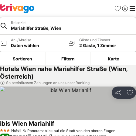
Favoriten
Einlog
Me
Reiseziel
Mariahilfer Straße, Wien
An-/Abreise
Gäste und Zimmer
Daten wählen
2 Gäste, 1 Zimmer
Sortieren
Filtern
Karte
Hotels Wien nahe Mariahilfer Straße (Wien,
Österreich)
So beeinflussen Zahlungen an uns unser Ranking
Teilen
Zu
ibis Wien Mariahilf
Preise sehen
Hotel
Panoramablick auf die Stadt von den oberen Etagen
Preise s
3 Sterne