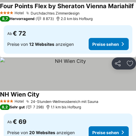
Four Points Flex by Sheraton Vienna Mariahilf
P
Hotel
Durchdachtes Zimmerdesign
Preise sehen
4 Sterne
8,7
Hervorragend
8 873
2.0 km bis Hofburg
€ 72
Ab
Preise von
12 Websites
anzeigen
Preise sehen
Teilen
Zu
NH Wien City
Preise sehen
Hotel
24-Stunden-Wellnessbereich mit Sauna
Preise sehen
4 Sterne
8,2
Sehr gut
7 298
1.1 km bis Hofburg
€ 69
Ab
Preise von
20 Websites
anzeigen
Preise sehen