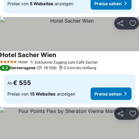
Preise von
5 Websites
anzeigen
Preise sehen
Teilen
Zu
Hotel Sacher Wien
Preise sehen
Hotel
Exklusiver Zugang zum Café Sacher
Preise sehen
5 Sterne
9,2
Hervorragend
18 558
0.5 km bis Hofburg
€ 555
Ab
Preise von
15 Websites
anzeigen
Preise sehen
Teilen
Zu