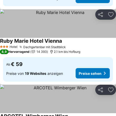
Teilen
Zu
Ruby Marie Hotel Vienna
Preise sehen
Hotel
Dachgartenbar mit Stadtblick
Preise sehen
3 Sterne
8,9
Hervorragend
14 393
2.1 km bis Hofburg
€ 59
Ab
Preise von
19 Websites
anzeigen
Preise sehen
Teilen
Zu