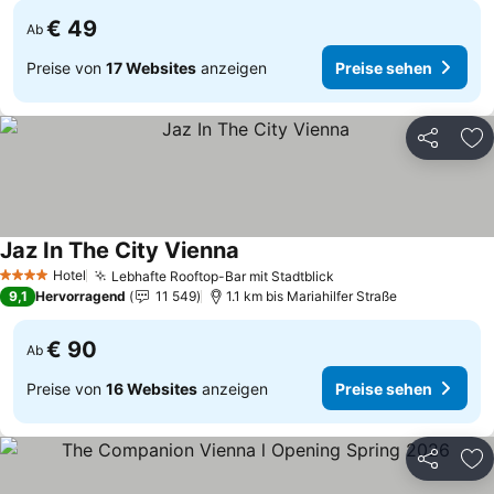
€ 49
Ab
Preise von
17 Websites
anzeigen
Preise sehen
Teilen
Zu
Jaz In The City Vienna
Preise sehen
Hotel
Lebhafte Rooftop-Bar mit Stadtblick
Preise sehen
4 Sterne
9,1
Hervorragend
11 549
1.1 km bis Mariahilfer Straße
€ 90
Ab
Preise von
16 Websites
anzeigen
Preise sehen
Teilen
Zu