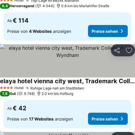
Hotel
Top-Lage im Bezirk Mariahilf
Preise sehen
4 Sterne
9,4
Hervorragend
4 044
0.6 km bis Mariahilfer Straße
€ 114
Ab
Preise von
4 Websites
anzeigen
Preise sehen
Teilen
Zu
elaya hotel vienna city west, Trademark Collection by Wyndham
Preise sehen
Hotel
Ruhige Lage nah am Stadtleben
Preise sehen
4 Sterne
7,8
Gut
6 748
2.0 km bis Hofburg
€ 42
Ab
Preise von
17 Websites
anzeigen
Preise sehen