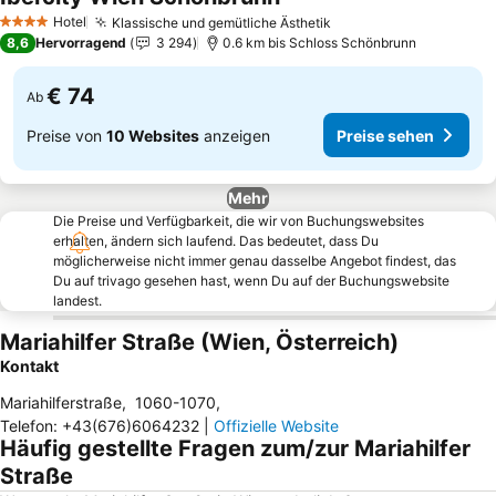
Preise sehen
Hotel
Klassische und gemütliche Ästhetik
Preise sehen
4 Sterne
8,6
Hervorragend
3 294
0.6 km bis Schloss Schönbrunn
€ 74
Ab
Preise von
10 Websites
anzeigen
Preise sehen
Mehr
Die Preise und Verfügbarkeit, die wir von Buchungswebsites
erhalten, ändern sich laufend. Das bedeutet, dass Du
möglicherweise nicht immer genau dasselbe Angebot findest, das
Du auf trivago gesehen hast, wenn Du auf der Buchungswebsite
landest.
Mariahilfer Straße (Wien, Österreich)
Kontakt
Mariahilferstraße
,
1060-1070
,
Telefon
:
+43(676)6064232
|
Offizielle Website
Häufig gestellte Fragen zum/zur Mariahilfer
Straße