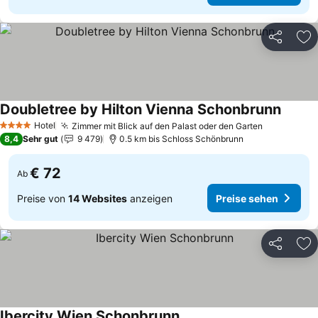
Teilen
Zu
Doubletree by Hilton Vienna Schonbrunn
Preise
Hotel
Zimmer mit Blick auf den Palast oder den Garten
Preise se
4 Sterne
8,4
Sehr gut
9 479
0.5 km bis Schloss Schönbrunn
€ 72
Ab
Preise von
14 Websites
anzeigen
Preise sehen
Teilen
Zu
Ibercity Wien Schonbrunn