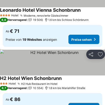
Leonardo Hotel Vienna Schonbrunn
Preise sehen
Hotel
Moderne, renovierte Gästezimmer
Preise sehen
4 Sterne
8,8
Hervorragend
19 506
1.6 km bis Schloss Schönbrunn
€ 71
Ab
Preise von
19 Websites
anzeigen
Preise sehen
Teilen
Zu
H2 Hotel Wien Schonbrunn
Preise sehen
Hotel
H2 Hub Restaurant im Hotel
Preise sehen
3 Sterne
8,7
Hervorragend
10 554
1.8 km bis Mariahilfer Straße
€ 86
Ab