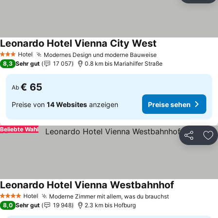
Leonardo Hotel Vienna City West
Preise sehen
Hotel
Modernes Design und moderne Bauweise
Preise sehen
3 Sterne
8,3
Sehr gut
17 057
0.8 km bis Mariahilfer Straße
€ 65
Ab
Preise von
14 Websites
anzeigen
Preise sehen
Beliebte Wahl
Teilen
Zu
Leonardo Hotel Vienna Westbahnhof
Preise sehe
Hotel
Moderne Zimmer mit allem, was du brauchst
Preise sehen
4 Sterne
8,0
Sehr gut
19 948
2.3 km bis Hofburg