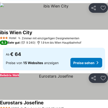
Teilen
Zu
ibis Wien City
Preise sehen
Hotel
Zimmer mit einzigartigen Designelementen
Preise sehen
3 Sterne
8,3
Sehr gut
9 240
1.9 km bis Wien Hauptbahnhof
€ 64
Ab
Preise von
15 Websites
anzeigen
Preise sehen
Beliebte Wahl
Teilen
Zu
Eurostars Josefine
Preise sehen