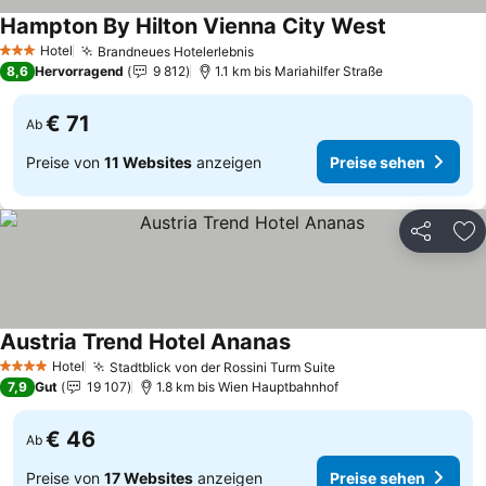
Hampton By Hilton Vienna City West
Preise sehe
Hotel
Brandneues Hotelerlebnis
Preise sehen
3 Sterne
8,6
Hervorragend
9 812
1.1 km bis Mariahilfer Straße
€ 71
Ab
Preise von
11 Websites
anzeigen
Preise sehen
Teilen
Zu
Austria Trend Hotel Ananas
Preise sehen
Hotel
Stadtblick von der Rossini Turm Suite
Preise sehen
4 Sterne
7,9
Gut
19 107
1.8 km bis Wien Hauptbahnhof
€ 46
Ab
Preise von
17 Websites
anzeigen
Preise sehen