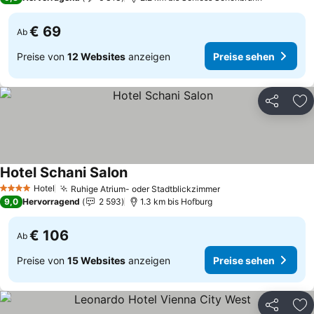
€ 69
Ab
Preise von
12 Websites
anzeigen
Preise sehen
Teilen
Zu
Hotel Schani Salon
Preise sehen
Hotel
Ruhige Atrium- oder Stadtblickzimmer
Preise sehen
4 Sterne
9,0
Hervorragend
2 593
1.3 km bis Hofburg
€ 106
Ab
Preise von
15 Websites
anzeigen
Preise sehen
Teilen
Zu