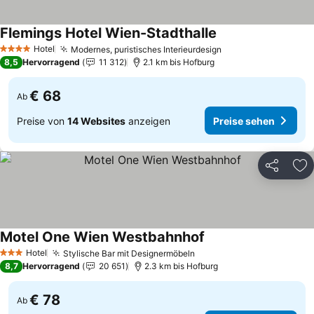
Flemings Hotel Wien-Stadthalle
Preise sehen
Hotel
Modernes, puristisches Interieurdesign
Preise sehen
4 Sterne
8,5
Hervorragend
11 312
2.1 km bis Hofburg
€ 68
Ab
Preise von
14 Websites
anzeigen
Preise sehen
Teilen
Zu
Motel One Wien Westbahnhof
Preise sehen
Hotel
Stylische Bar mit Designermöbeln
Preise sehen
3 Sterne
8,7
Hervorragend
20 651
2.3 km bis Hofburg
€ 78
Ab