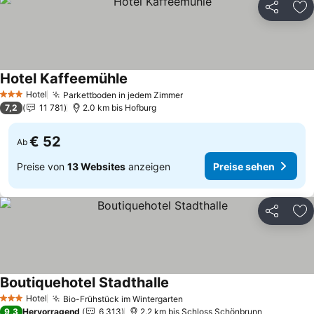
Teilen
Zu
Hotel Kaffeemühle
Preise sehen
Hotel
Parkettboden in jedem Zimmer
Preise sehen
3 Sterne
7,2
11 781
2.0 km bis Hofburg
€ 52
Ab
Preise von
13 Websites
anzeigen
Preise sehen
Teilen
Zu
Boutiquehotel Stadthalle
Preise sehen
Hotel
Bio-Frühstück im Wintergarten
Preise sehen
3 Sterne
9,3
Hervorragend
6 313
2.2 km bis Schloss Schönbrunn