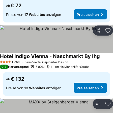
€ 72
Ab
Preise von
17 Websites
anzeigen
Preise sehen
Teilen
Zu
Hotel Indigo Vienna - Naschmarkt By Ihg
Preise
Hotel
Vom Viertel inspiriertes Design
Preise sehen
4 Sterne
9,3
Hervorragend
5 806
1.1 km bis Mariahilfer Straße
€ 132
Ab
Preise von
13 Websites
anzeigen
Preise sehen
Teilen
Zu