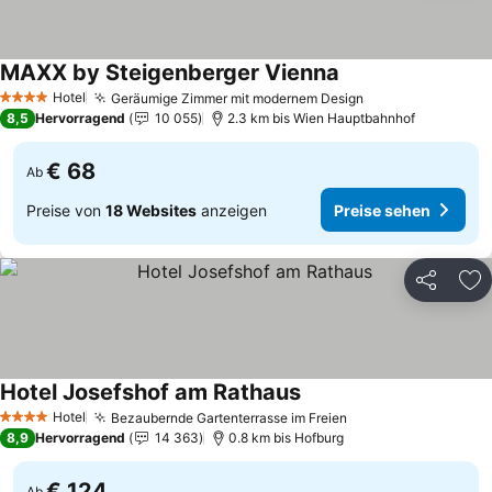
MAXX by Steigenberger Vienna
Preise sehen
Hotel
Geräumige Zimmer mit modernem Design
Preise sehen
4 Sterne
8,5
Hervorragend
10 055
2.3 km bis Wien Hauptbahnhof
€ 68
Ab
Preise von
18 Websites
anzeigen
Preise sehen
Teilen
Zu
Hotel Josefshof am Rathaus
Preise sehen
Hotel
Bezaubernde Gartenterrasse im Freien
Preise sehen
4 Sterne
8,9
Hervorragend
14 363
0.8 km bis Hofburg
€ 124
Ab