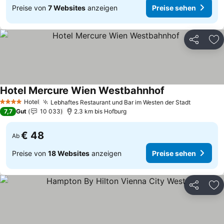
Preise von
7 Websites
anzeigen
Preise sehen
Teilen
Zu
Hotel Mercure Wien Westbahnhof
Preise sehen
Hotel
Lebhaftes Restaurant und Bar im Westen der Stadt
Preise s
4 Sterne
7,7
Gut
10 033
2.3 km bis Hofburg
€ 48
Ab
Preise von
18 Websites
anzeigen
Preise sehen
Teilen
Zu