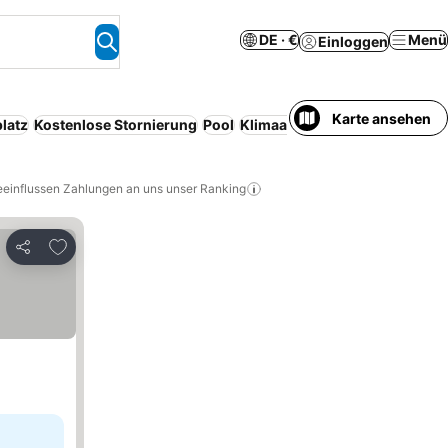
DE · €
Menü
Einloggen
Karte ansehen
latz
Kostenlose Stornierung
Pool
Klimaanlage
Serviced apartm
eeinflussen Zahlungen an uns unser Ranking
Zu Favoriten hinzufügen
Teilen