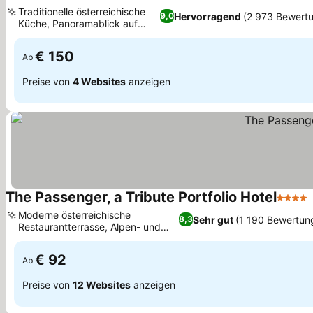
4 Sterne
Traditionelle österreichische
Hervorragend
(2 973 Bewert
9,0
Küche, Panoramablick auf
Salzburg
€ 150
Ab
Preise von
4 Websites
anzeigen
The Passenger, a Tribute Portfolio Hotel
4 Ster
Moderne österreichische
Sehr gut
(1 190 Bewertun
8,3
Restaurantterrasse, Alpen- und
Festungsblick
€ 92
Ab
Preise von
12 Websites
anzeigen