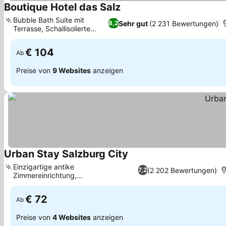
Boutique Hotel das Salz
Bubble Bath Suite mit
Sehr gut
(2 231 Bewertungen)
8,2
Terrasse, Schallisolierte
Zimmer
€ 104
Ab
Preise von
9 Websites
anzeigen
Urban Stay Salzburg City
Einzigartige antike
(2 202 Bewertungen)
7,2
Zimmereinrichtung,
Haustierfreundliche Unterkunft
€ 72
Ab
Preise von
4 Websites
anzeigen