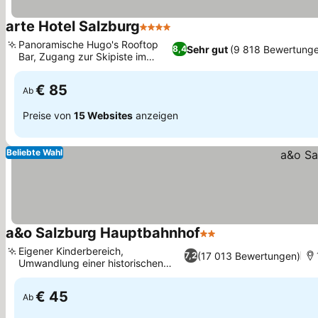
arte Hotel Salzburg
4 Sterne
Panoramische Hugo's Rooftop
Sehr gut
(9 818 Bewertung
8,4
Bar, Zugang zur Skipiste im
Winter
€ 85
Ab
Preise von
15 Websites
anzeigen
Beliebte Wahl
a&o Salzburg Hauptbahnhof
2 Sterne
Eigener Kinderbereich,
(17 013 Bewertungen)
7,2
Umwandlung einer historischen
Brotfabrik
€ 45
Ab