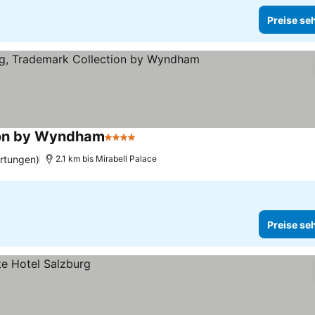
Preise se
tion by Wyndham
4 Sterne
rtungen)
2.1 km bis Mirabell Palace
Preise se