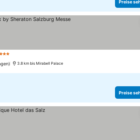
Preise se
3 Sterne
ngen)
3.8 km bis Mirabell Palace
Preise se