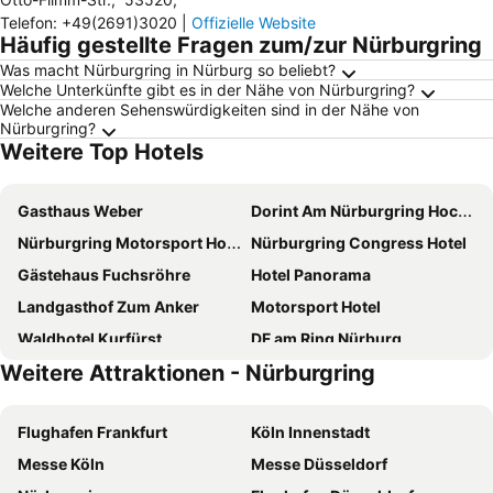
Telefon
:
+49(2691)3020
|
Offizielle Website
Häufig gestellte Fragen zum/zur Nürburgring
Was macht Nürburgring in Nürburg so beliebt?
Welche Unterkünfte gibt es in der Nähe von Nürburgring?
Welche anderen Sehenswürdigkeiten sind in der Nähe von
Nürburgring?
Weitere Top Hotels
Gasthaus Weber
Dorint Am Nürburgring Hocheifel
Nürburgring Motorsport Hotel
Nürburgring Congress Hotel
Gästehaus Fuchsröhre
Hotel Panorama
Landgasthof Zum Anker
Motorsport Hotel
Waldhotel Kurfürst
DF am Ring Nürburg
Weitere Attraktionen - Nürburgring
Sporthotel Grafenwald 4 Sterne Superior
NurbLife Hotel
Green Corner Nürburg
Hotel Blaue Ecke
Flughafen Frankfurt
Köln Innenstadt
Hotel Am Tiergarten
Natur- und Wohlfühlhotel Kastenholz
Messe Köln
Messe Düsseldorf
Gästehaus Blaue Ecke
Hotel Parc Ferme