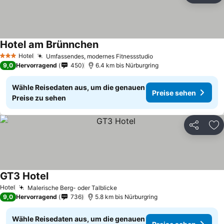
Hotel am Brünnchen
Hotel
Umfassendes, modernes Fitnessstudio
3 Sterne
9,0
Hervorragend
450
6.4 km bis Nürburgring
Wähle Reisedaten aus, um die genauen
Preise sehen
Preise zu sehen
Teilen
Zu
GT3 Hotel
Hotel
Malerische Berg- oder Talblicke
9,0
Hervorragend
736
5.8 km bis Nürburgring
Wähle Reisedaten aus, um die genauen