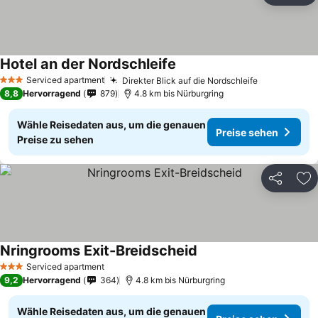
Hotel an der Nordschleife
Serviced apartment
Direkter Blick auf die Nordschleife
3 Sterne
8,8
Hervorragend
879
4.8 km bis Nürburgring
Wähle Reisedaten aus, um die genauen
Preise sehen
Preise zu sehen
Teilen
Zu
Nringrooms Exit-Breidscheid
Serviced apartment
3 Sterne
9,2
Hervorragend
364
4.8 km bis Nürburgring
Wähle Reisedaten aus, um die genauen