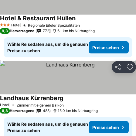
Hotel & Restaurant Hüllen
Hotel
Regionale Eifeler Spezialitäten
3 Sterne
9,3
Hervorragend
772
6.1 km bis Nürburgring
Wähle Reisedaten aus, um die genauen
Preise sehen
Preise zu sehen
Teilen
Zu
Landhaus Kürrenberg
Hotel
Zimmer mit eigenem Balkon
8,8
Hervorragend
488
15.0 km bis Nürburgring
Wähle Reisedaten aus, um die genauen
Preise sehen
Preise zu sehen