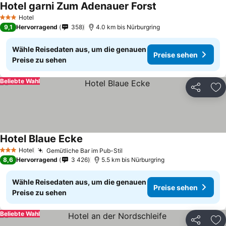
Hotel garni Zum Adenauer Forst
Hotel
3 Sterne
9,1
Hervorragend
358
4.0 km bis Nürburgring
Wähle Reisedaten aus, um die genauen
Preise sehen
Preise zu sehen
Beliebte Wahl
Teilen
Zu
Hotel Blaue Ecke
Hotel
Gemütliche Bar im Pub-Stil
3 Sterne
8,6
Hervorragend
3 426
5.5 km bis Nürburgring
Wähle Reisedaten aus, um die genauen
Preise sehen
Preise zu sehen
Beliebte Wahl
Teilen
Zu