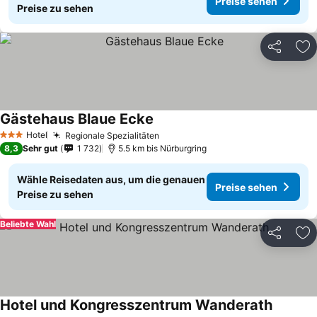
Preise sehen
Preise zu sehen
Teilen
Zu
Gästehaus Blaue Ecke
Hotel
Regionale Spezialitäten
3 Sterne
8,3
Sehr gut
1 732
5.5 km bis Nürburgring
Wähle Reisedaten aus, um die genauen
Preise sehen
Preise zu sehen
Beliebte Wahl
Teilen
Zu
Hotel und Kongresszentrum Wanderath