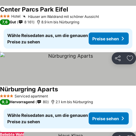
Center Parcs Park Eifel
Hotel
Häuser am Waldrand mit schöner Aussicht
3 Sterne
7,6
Gut
8 161
8.9 km bis Nürburgring
Wähle Reisedaten aus, um die genauen
Preise sehen
Preise zu sehen
Teilen
Zu
Nürburgring Aparts
Serviced apartment
4 Sterne
9,3
Hervorragend
80
2.1 km bis Nürburgring
Wähle Reisedaten aus, um die genauen
Preise sehen
Preise zu sehen
Beliebte Wahl