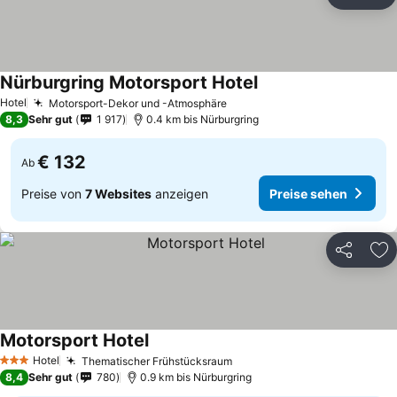
Teilen
Zu
Nürburgring Motorsport Hotel
Hotel
Motorsport-Dekor und -Atmosphäre
8,3
Sehr gut
1 917
0.4 km bis Nürburgring
€ 132
Ab
Preise von
7 Websites
anzeigen
Preise sehen
Teilen
Zu
Motorsport Hotel
Hotel
Thematischer Frühstücksraum
3 Sterne
8,4
Sehr gut
780
0.9 km bis Nürburgring