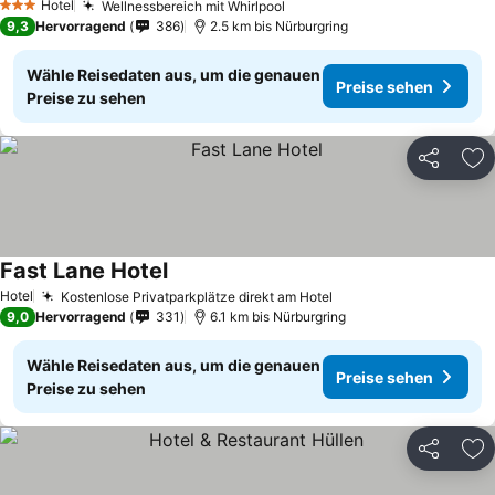
Hotel
Wellnessbereich mit Whirlpool
3 Sterne
9,3
Hervorragend
386
2.5 km bis Nürburgring
Wähle Reisedaten aus, um die genauen
Preise sehen
Preise zu sehen
Teilen
Zu
Fast Lane Hotel
Hotel
Kostenlose Privatparkplätze direkt am Hotel
9,0
Hervorragend
331
6.1 km bis Nürburgring
Wähle Reisedaten aus, um die genauen
Preise sehen
Preise zu sehen
Teilen
Zu