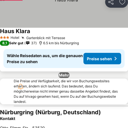
Teilen
Zu
Haus Klara
Hotel
Gartenblick mit Terrasse
3 Sterne
8,1
Sehr gut
37
6.5 km bis Nürburgring
Wähle Reisedaten aus, um die genauen
Preise sehen
Preise zu sehen
Mehr
Die Preise und Verfügbarkeit, die wir von Buchungswebsites
erhalten, ändern sich laufend. Das bedeutet, dass Du
möglicherweise nicht immer genau dasselbe Angebot findest, das
Du auf trivago gesehen hast, wenn Du auf der Buchungswebsite
landest.
Nürburgring (Nürburg, Deutschland)
Kontakt
Otto-Flimm-Str.
,
53520
,