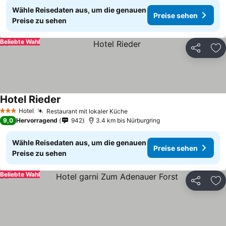
Wähle Reisedaten aus, um die genauen
Preise sehen
Preise zu sehen
Beliebte Wahl
Teilen
Zu
Hotel Rieder
Hotel
Restaurant mit lokaler Küche
3 Sterne
9,0
Hervorragend
942
3.4 km bis Nürburgring
Wähle Reisedaten aus, um die genauen
Preise sehen
Preise zu sehen
Beliebte Wahl
Teilen
Zu