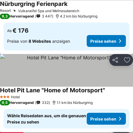
Nürburgring Ferienpark
Resort
Vulkaneifel Spa und Wellnessbereich
9,3
Hervorragend
3 447
4.2 km bis Nürburgring
€ 176
Ab
Preise von
8 Websites
anzeigen
Preise sehen
Teilen
Zu
Hotel Pit Lane "Home of Motorsport"
Hotel
3 Sterne
9,5
Hervorragend
332
1.1 km bis Nürburgring
Wähle Reisedaten aus, um die genauen
Preise sehen
Preise zu sehen