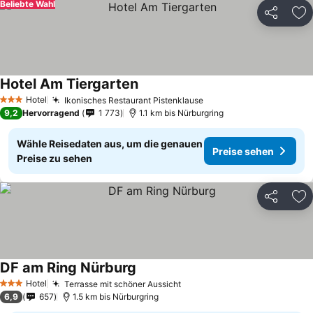
Beliebte Wahl
Teilen
Zu
Hotel Am Tiergarten
Hotel
Ikonisches Restaurant Pistenklause
3 Sterne
9,2
Hervorragend
1 773
1.1 km bis Nürburgring
Wähle Reisedaten aus, um die genauen
Preise sehen
Preise zu sehen
Teilen
Zu
DF am Ring Nürburg
Hotel
Terrasse mit schöner Aussicht
3 Sterne
6,9
657
1.5 km bis Nürburgring