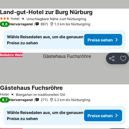
Land-gut-Hotel zur Burg Nürburg
Hotel
Unschlagbare Nähe zum Nürburgring
3 Sterne
8,6
Hervorragend
867
1.3 km bis Nürburgring
Wähle Reisedaten aus, um die genauen
Preise sehen
Preise zu sehen
Beliebte Wahl
Teilen
Zu
Gästehaus Fuchsröhre
Hotel
Biergarten im traditionellen Stil
8,7
Hervorragend
271
2.2 km bis Nürburgring
Wähle Reisedaten aus, um die genauen
Preise sehen
Preise zu sehen