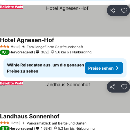
Beliebte Wahl
Teilen
Zu
Hotel Agnesen-Hof
Hotel
Familiengeführte Gastfreundschaft
3 Sterne
9,6
Hervorragend
382
5.6 km bis Nürburgring
Wähle Reisedaten aus, um die genauen
Preise sehen
Preise zu sehen
Beliebte Wahl
Teilen
Zu
Landhaus Sonnenhof
Hotel
Panoramablick auf Berge und Gärten
3 Sterne
8,7
Hervorragend
1 634
5.3 km bis Nürburgring