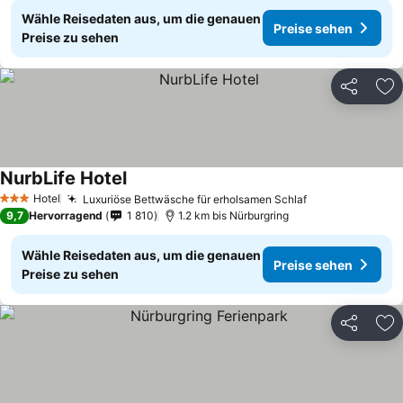
Wähle Reisedaten aus, um die genauen
Preise sehen
Preise zu sehen
Teilen
Zu
NurbLife Hotel
Hotel
Luxuriöse Bettwäsche für erholsamen Schlaf
3 Sterne
9,7
Hervorragend
1 810
1.2 km bis Nürburgring
Wähle Reisedaten aus, um die genauen
Preise sehen
Preise zu sehen
Teilen
Zu