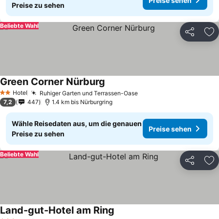
Preise sehen
Preise zu sehen
Beliebte Wahl
Teilen
Zu
Green Corner Nürburg
Hotel
Ruhiger Garten und Terrassen-Oase
2 Sterne
7,2
447
1.4 km bis Nürburgring
Wähle Reisedaten aus, um die genauen
Preise sehen
Preise zu sehen
Beliebte Wahl
Teilen
Zu
Land-gut-Hotel am Ring