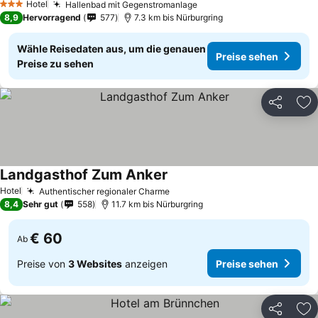
Hotel
Hallenbad mit Gegenstromanlage
3 Sterne
8,9
Hervorragend
577
7.3 km bis Nürburgring
Wähle Reisedaten aus, um die genauen
Preise sehen
Preise zu sehen
Teilen
Zu
Landgasthof Zum Anker
Hotel
Authentischer regionaler Charme
8,4
Sehr gut
558
11.7 km bis Nürburgring
€ 60
Ab
Preise von
3 Websites
anzeigen
Preise sehen
Teilen
Zu