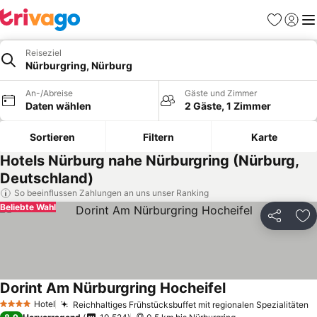
Favoriten
Einlog
Me
Reiseziel
Nürburgring, Nürburg
An-/Abreise
Gäste und Zimmer
Daten wählen
2 Gäste, 1 Zimmer
Sortieren
Filtern
Karte
Hotels Nürburg nahe Nürburgring (Nürburg,
Deutschland)
So beeinflussen Zahlungen an uns unser Ranking
Beliebte Wahl
Teilen
Zu
Dorint Am Nürburgring Hocheifel
Hotel
Reichhaltiges Frühstücksbuffet mit regionalen Spezialitäten
4 Sterne