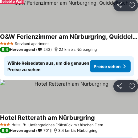
Beliebte Wahl
Teilen
Zu
O&W Ferienzimmer am Nürburgring, Quiddelbach
Serviced apartment
4 Sterne
9,4
Hervorragend
243
2.1 km bis Nürburgring
Wähle Reisedaten aus, um die genauen
Preise sehen
Preise zu sehen
Teilen
Zu
Hotel Retterath am Nürburgring
Hotel
Umfangreiches Frühstück mit frischen Eiern
3 Sterne
9,6
Hervorragend
701
3.4 km bis Nürburgring