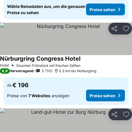
Wähle Reisedaten aus, um die genauen
Preise sehen
Preise zu sehen
Teilen
Zu
Nürburgring Congress Hotel
Hotel
Gourmet-Frühstück mit frischen Säften
8,9
Hervorragend
3 710
0.3 km bis Nürburgring
€ 196
Ab
Preise von
7 Websites
anzeigen
Preise sehen
Teilen
Zu