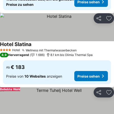
Preise sehen
Preise zu sehen
Teilen
Zu
Hotel Slatina
Preise sehen
Hotel
Wellness mit Thermalwasserbecken
Preise sehen
4 Sterne
8,9
Hervorragend
1 686
8.1 km bis Olimia Thermal Spa
€ 183
Ab
Preise von
10 Websites
anzeigen
Preise sehen
Beliebte Wahl
Teilen
Zu