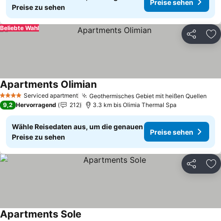
Preise sehen
Preise zu sehen
Beliebte Wahl
Teilen
Zu
Apartments Olimian
Preise sehen
Serviced apartment
Geothermisches Gebiet mit heißen Quellen
Pre
4 Sterne
9,2
Hervorragend
212
3.3 km bis Olimia Thermal Spa
Wähle Reisedaten aus, um die genauen
Preise sehen
Preise zu sehen
Teilen
Zu
Apartments Sole
Preise sehen