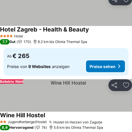
Teilen
Zu
Hotel Zagreb - Health & Beauty
Preise sehen
Hotel
4 Sterne
7,7
Gut
170
8.2 km bis Olimia Thermal Spa
€ 265
Ab
Preise von
9 Websites
anzeigen
Preise sehen
Beliebte Wahl
Teilen
Zu
Wine Hill Hostel
Preise sehen
Jugendherberge/Hostel
Hostel im Herzen von Zagorje
Preise sehen
2 Sterne
8,9
Hervorragend
74
5.6 km bis Olimia Thermal Spa