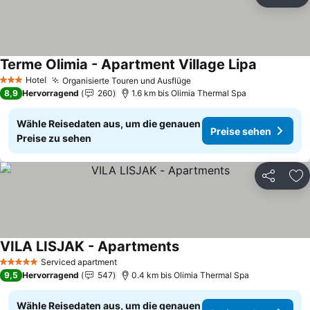
Teilen
Zu
Terme Olimia - Apartment Village Lipa
Preise se
Hotel
Organisierte Touren und Ausflüge
Preise sehen
3 Sterne
8,9
Hervorragend
260
1.6 km bis Olimia Thermal Spa
Wähle Reisedaten aus, um die genauen
Preise sehen
Preise zu sehen
Teilen
Zu
VILA LISJAK - Apartments
Preise sehen
Serviced apartment
5 Sterne
9,5
Hervorragend
547
0.4 km bis Olimia Thermal Spa
Wähle Reisedaten aus, um die genauen