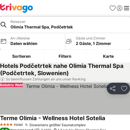
Favoriten
Einlog
Me
Reiseziel
Olimia Thermal Spa, Podčetrtek
An-/Abreise
Gäste und Zimmer
Daten wählen
2 Gäste, 1 Zimmer
Sortieren
Filtern
Karte
Hotels Podčetrtek nahe Olimia Thermal Spa
(Podčetrtek, Slowenien)
So beeinflussen Zahlungen an uns unser Ranking
Beliebte Wahl
Teilen
Zu
Terme Olimia - Wellness Hotel Sotelia
Preise seh
Hotel
Sloweniens größter Saunakomplex
Preise sehen
4 Sterne