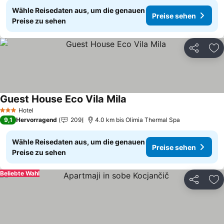
Wähle Reisedaten aus, um die genauen
Preise sehen
Preise zu sehen
Teilen
Zu
Guest House Eco Vila Mila
Preise sehen
Hotel
3 Sterne
9,1
Hervorragend
209
4.0 km bis Olimia Thermal Spa
Wähle Reisedaten aus, um die genauen
Preise sehen
Preise zu sehen
Beliebte Wahl
Teilen
Zu