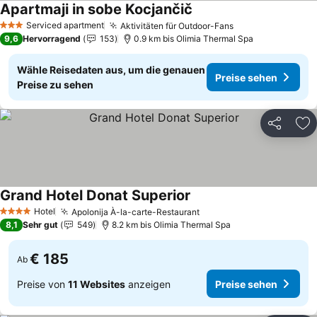
Apartmaji in sobe Kocjančič
Preise sehen
Serviced apartment
Aktivitäten für Outdoor-Fans
Preise sehen
3 Sterne
9,6
Hervorragend
153
0.9 km bis Olimia Thermal Spa
Wähle Reisedaten aus, um die genauen
Preise sehen
Preise zu sehen
Teilen
Zu
Grand Hotel Donat Superior
Preise sehen
Hotel
Apolonija À-la-carte-Restaurant
Preise sehen
4 Sterne
8,1
Sehr gut
549
8.2 km bis Olimia Thermal Spa
€ 185
Ab
Preise von
11 Websites
anzeigen
Preise sehen