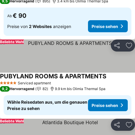
9,5
Hervorragend
895
3.4 km bis Olimia Thermal Spa
€ 90
Ab
Preise von
2 Websites
anzeigen
Preise sehen
Beliebte Wahl
Teilen
Zu
PUBYLAND ROOMS & APARTMENTS
Preise sehen
Serviced apartment
5 Sterne
9,2
Hervorragend
82
9.9 km bis Olimia Thermal Spa
Wähle Reisedaten aus, um die genauen
Preise sehen
Preise zu sehen
Beliebte Wahl
Teilen
Zu