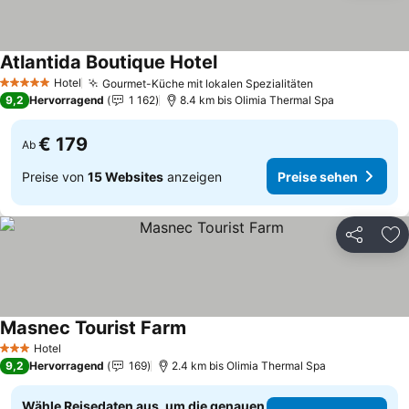
Atlantida Boutique Hotel
Preise sehen
Hotel
Gourmet-Küche mit lokalen Spezialitäten
Preise sehen
5 Sterne
9,2
Hervorragend
1 162
8.4 km bis Olimia Thermal Spa
€ 179
Ab
Preise von
15 Websites
anzeigen
Preise sehen
Teilen
Zu
Masnec Tourist Farm
Preise sehen
Hotel
3 Sterne
9,2
Hervorragend
169
2.4 km bis Olimia Thermal Spa
Wähle Reisedaten aus, um die genauen