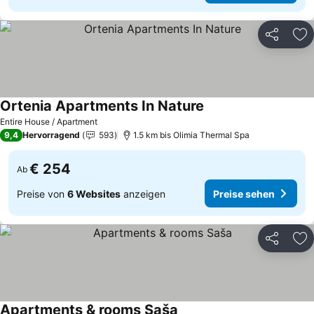
Teilen
Zu
Ortenia Apartments In Nature
Preise sehen
Entire House / Apartment
9,4
Hervorragend
593
1.5 km bis Olimia Thermal Spa
€ 254
Ab
Preise von
6 Websites
anzeigen
Preise sehen
Teilen
Zu
Apartments & rooms Saša