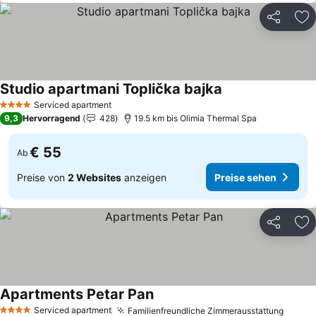
Teilen
Zu
Studio apartmani Toplička bajka
Preise sehen
Serviced apartment
4 Sterne
9,3
Hervorragend
428
19.5 km bis Olimia Thermal Spa
€ 55
Ab
Preise von
2 Websites
anzeigen
Preise sehen
Teilen
Zu
Apartments Petar Pan
Preise sehen
Serviced apartment
Familienfreundliche Zimmerausstattung
Preis
4 Sterne