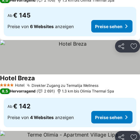
9,0
Hervorragend
2 106
1.3 km bis Olimia Thermal Spa
€ 145
Ab
Preise von
6 Websites
anzeigen
Preise sehen
Teilen
Zu
Hotel Breza
Preise sehen
Hotel
Direkter Zugang zu Termalija Wellness
Preise sehen
4 Sterne
8,5
Hervorragend
2 691
1.3 km bis Olimia Thermal Spa
€ 142
Ab
Preise von
4 Websites
anzeigen
Preise sehen