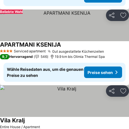
Beliebte Wahl
Teilen
Zu
APARTMANI KSENIJA
Preise sehen
Serviced apartment
Gut ausgestattete Küchenzeilen
Preise sehe
4 Sterne
9,7
Hervorragend
546
19.9 km bis Olimia Thermal Spa
Wähle Reisedaten aus, um die genauen
Preise sehen
Preise zu sehen
Teilen
Zu
Vila Kralj
Preise sehen
Entire House / Apartment