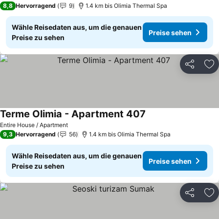
8,8
Hervorragend
9
1.4 km bis Olimia Thermal Spa
Wähle Reisedaten aus, um die genauen
Preise sehen
Preise zu sehen
Teilen
Zu
Terme Olimia - Apartment 407
Preise sehen
Entire House / Apartment
9,3
Hervorragend
56
1.4 km bis Olimia Thermal Spa
Wähle Reisedaten aus, um die genauen
Preise sehen
Preise zu sehen
Teilen
Zu