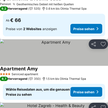
Preise sehen
Pension
Geothermisches Gebiet mit heißen Quellen
Preise sehen
9,2
Hervorragend
535
0.6 km bis Olimia Thermal Spa
€ 66
Ab
Preise von
2 Websites
anzeigen
Preise sehen
Teilen
Zu
Apartment Amy
Preise sehen
Serviced apartment
4 Sterne
8,7
Hervorragend
350
1.5 km bis Olimia Thermal Spa
Wähle Reisedaten aus, um die genauen
Preise sehen
Preise zu sehen