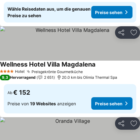
Wähle Reisedaten aus, um die genauen
Preise sehen
Preise zu sehen
Teilen
Zu
Wellness Hotel Villa Magdalena
Preise sehen
Hotel
Preisgekrönte Gourmetküche
Preise sehen
4 Sterne
9,3
Hervorragend
2 651
20.0 km bis Olimia Thermal Spa
€ 152
Ab
Preise von
19 Websites
anzeigen
Preise sehen
Teilen
Zu