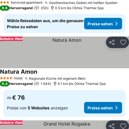
Serviced apartment
Geothermisches Gebiet mit heißen Quellen
Preis
3 Sterne
9,6
Hervorragend
350
0.5 km bis Olimia Thermal Spa
Wähle Reisedaten aus, um die genauen
Preise sehen
Preise zu sehen
Beliebte Wahl
Teilen
Zu
Natura Amon
Preise sehen
Hotel
Regionale Küche mit eigenem Wein
Preise sehen
4 Sterne
9,4
Hervorragend
1 644
4.1 km bis Olimia Thermal Spa
€ 76
Ab
Preise von
5 Websites
anzeigen
Preise sehen
Beliebte Wahl
Teilen