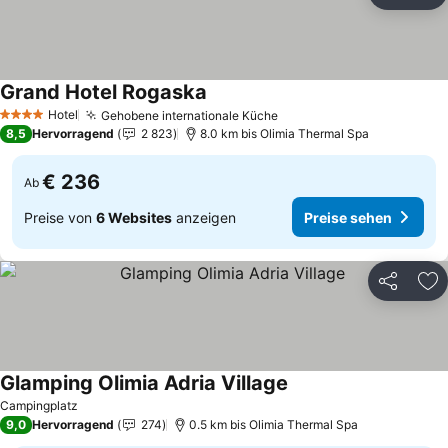
Zu
Grand Hotel Rogaska
Preise sehen
Hotel
Gehobene internationale Küche
Preise sehen
4 Sterne
8,5
Hervorragend
2 823
8.0 km bis Olimia Thermal Spa
€ 236
Ab
Preise von
6 Websites
anzeigen
Preise sehen
Teilen
Zu
Glamping Olimia Adria Village
Preise sehen
Campingplatz
9,0
Hervorragend
274
0.5 km bis Olimia Thermal Spa