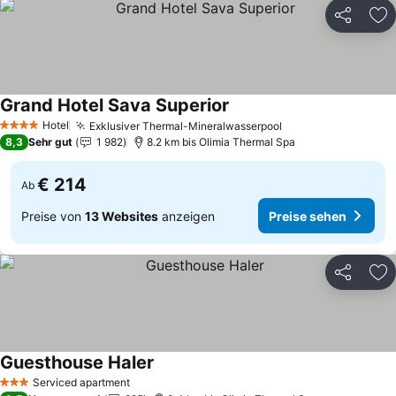
Teilen
Zu
Grand Hotel Sava Superior
Preise sehen
Hotel
Exklusiver Thermal-Mineralwasserpool
Preise sehen
4 Sterne
8,3
Sehr gut
1 982
8.2 km bis Olimia Thermal Spa
€ 214
Ab
Preise von
13 Websites
anzeigen
Preise sehen
Teilen
Zu
Guesthouse Haler
Preise sehen
Serviced apartment
3 Sterne