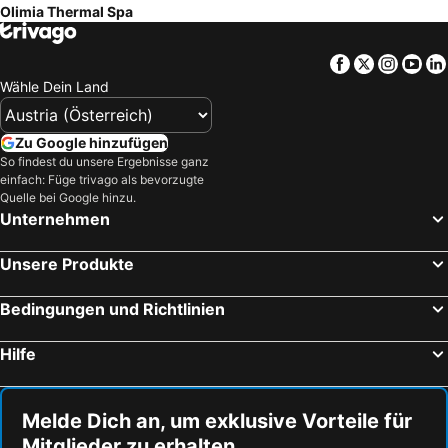
Olimia Thermal Spa
Stubenbergsee
Nationalpark Plitvicer Seen
Grado Pineta
Kreischberg
Facebook
Twitter
Insta
Yo
Hauptbahnhof von Triest
Delfin
Wähle Dein Land
Seefestspiele Mörbisch
Strandbad Klagenfurt
Klagenfurt Hauptbahnhof
Katschberg Ski Resort
Zu Google hinzufügen
Ötschergräben
Minimundus
So findest du unsere Ergebnisse ganz
einfach: Füge trivago als bevorzugte
Casino Velden
Bleder See
Quelle bei Google hinzu.
Unternehmen
Bahnhof Ljubljana - Laibach
Hafen von Triest
Stuhleck
Villach - Hauptbahnhof
Unsere Produkte
Therme Olimia
Crikvenica beach
Wörthersee
Zrče
Bedingungen und Richtlinien
Römersteinbruch Sankt Margarethen
Terme Čatež
Hilfe
Lachtal Ski Area
Icici
Hauser Kaibling
Die Tauplitz
Melde Dich an, um exklusive Vorteile für
Turracher Höhe
Flughafen Graz
Mitglieder zu erhalten