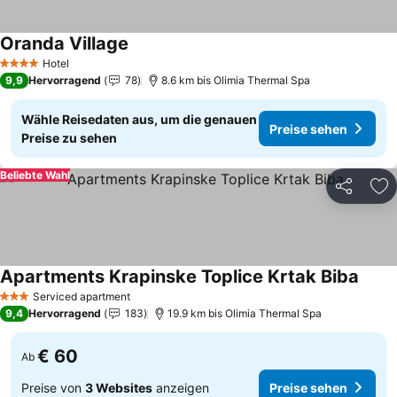
Oranda Village
Preise sehen
Hotel
4 Sterne
9,9
Hervorragend
78
8.6 km bis Olimia Thermal Spa
Wähle Reisedaten aus, um die genauen
Preise sehen
Preise zu sehen
Beliebte Wahl
Teilen
Zu
Apartments Krapinske Toplice Krtak Biba
Preis
Serviced apartment
3 Sterne
9,4
Hervorragend
183
19.9 km bis Olimia Thermal Spa
€ 60
Ab
Preise von
3 Websites
anzeigen
Preise sehen