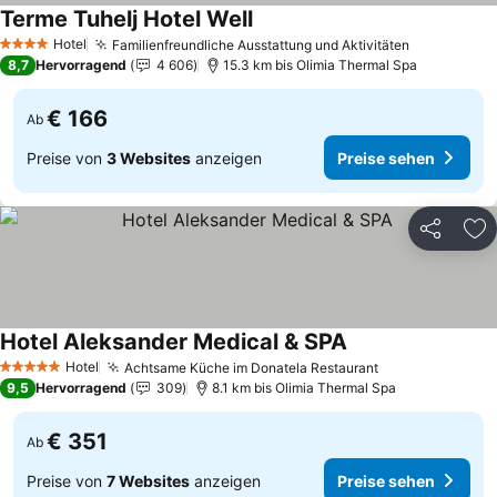
Terme Tuhelj Hotel Well
Preise sehen
Hotel
Familienfreundliche Ausstattung und Aktivitäten
Preise seh
4 Sterne
8,7
Hervorragend
4 606
15.3 km bis Olimia Thermal Spa
€ 166
Ab
Preise von
3 Websites
anzeigen
Preise sehen
Teilen
Zu
Hotel Aleksander Medical & SPA
Preise sehen
Hotel
Achtsame Küche im Donatela Restaurant
Preise sehen
5 Sterne
9,5
Hervorragend
309
8.1 km bis Olimia Thermal Spa
€ 351
Ab
Preise von
7 Websites
anzeigen
Preise sehen