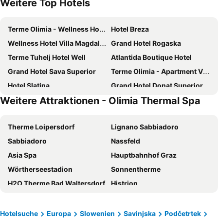
Weitere Top Hotels
Terme Olimia - Wellness Hotel Sotelia
Hotel Breza
Wellness Hotel Villa Magdalena
Grand Hotel Rogaska
Terme Tuhelj Hotel Well
Atlantida Boutique Hotel
Grand Hotel Sava Superior
Terme Olimia - Apartment Village Lipa
Hotel Slatina
Grand Hotel Donat Superior
Weitere Attraktionen - Olimia Thermal Spa
Hotel Aleksander Medical & SPA
Natura Amon
Ferienanlage Terme Olimia
Hostel Vila Terme Tuhelj
Therme Loipersdorf
Lignano Sabbiadoro
Čuček Guesthouse
Hotel Zagreb - Health & Beauty
Sabbiadoro
Nassfeld
Stara Vodenica
Guest House Eco Vila Mila
Asia Spa
Hauptbahnhof Graz
Hiša Koražija
Oranda Village
Wörtherseestadion
Sonnentherme
Masnec Tourist Farm
Penzion Plac ob železnici
H2O Therme Bad Waltersdorf
Histrion
Planai Hochwurzen
Laguna Materada
Familypark Neusiedlersee
Hochkar
Hotelsuche
Europa
Slowenien
Savinjska
Podčetrtek