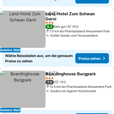
Land-Hotel Zum Schwan
Teilen
Zu Favoriten hinzufügen
Garni
3 Sterne
8,3
Sehr gut
612
7.0 km bis Phantasialand Amusement Park
Großer Garten und Terrassenblick
Beliebte Wahl
Wähle Reisedaten aus, um die genauen
Preise sehen
Preise zu sehen
Boardinghouse Burgpark
Teilen
Zu Favoriten hinzufügen
3 Sterne
7,3
701
10.5 km bis Phantasialand Amusement Park
Studios mit eigener Küchenzeile
Beliebte Wahl