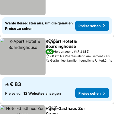
Wähle Reisedaten aus, um die genauen
Preise sehen
Preise zu sehen
K-Apart Hotel &
Teilen
Zu Favoriten hinzufügen
Boardinghouse
9,0
Hervorragend
3 886
9.0 km bis Phantasialand Amusement Park
Geräumige, familienfreundliche Unterkünfte
€ 83
Ab
Preise von
12 Websites
anzeigen
Preise sehen
Hotel-Gasthaus Zur
Teilen
Zu Favoriten hinzufügen
Krone