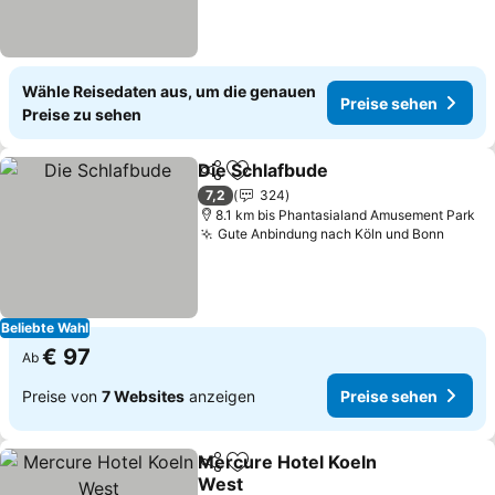
Wähle Reisedaten aus, um die genauen
Preise sehen
Preise zu sehen
Die Schlafbude
Teilen
Zu Favoriten hinzufügen
7,2
324
8.1 km bis Phantasialand Amusement Park
Gute Anbindung nach Köln und Bonn
Beliebte Wahl
€ 97
Ab
Preise von
7 Websites
anzeigen
Preise sehen
Mercure Hotel Koeln
Teilen
Zu Favoriten hinzufügen
West