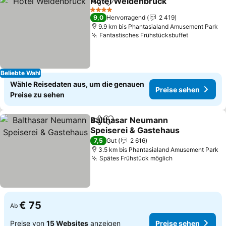
Hotel Weidenbrück
Teilen
Zu Favoriten hinzufügen
4 Sterne
9,0
Hervorragend
2 419
9.9 km bis Phantasialand Amusement Park
Fantastisches Frühstücksbuffet
Beliebte Wahl
Wähle Reisedaten aus, um die genauen
Preise sehen
Preise zu sehen
Balthasar Neumann
Teilen
Zu Favoriten hinzufügen
Speiserei & Gastehaus
7,5
Gut
2 616
3.5 km bis Phantasialand Amusement Park
Spätes Frühstück möglich
€ 75
Ab
Preise von
15 Websites
anzeigen
Preise sehen