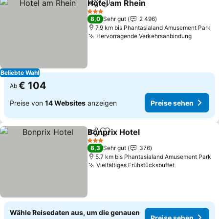
Hotel am Rhein
Teilen
Zu Favoriten hinzufügen
3 Sterne
8,0
Sehr gut
2 496
7.9 km bis Phantasialand Amusement Park
Hervorragende Verkehrsanbindung
Beliebte Wahl
€ 104
Ab
Preise von
14 Websites
anzeigen
Preise sehen
Bonprix Hotel
Teilen
Zu Favoriten hinzufügen
3 Sterne
8,3
Sehr gut
376
5.7 km bis Phantasialand Amusement Park
Vielfältiges Frühstücksbuffet
Wähle Reisedaten aus, um die genauen
Preise sehen