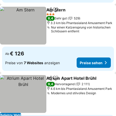
Am Stern
Teilen
Zu Favoriten hinzufügen
3 Sterne
8,4
Sehr gut
529
3.3 km bis Phantasialand Amusement Park
Nur einen Katzensprung von historischen
Schlössern entfernt
€ 126
Ab
Preise von
7 Websites
anzeigen
Preise sehen
Atrium Apart Hotel Brühl
Teilen
Zu Favoriten hinzufügen
9,4
Hervorragend
2 111
4.6 km bis Phantasialand Amusement Park
Modernes und stilvolles Design
Beliebte Wahl