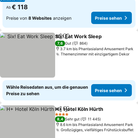
€ 118
Ab
Preise von
8 Websites
anzeigen
Preise sehen
Six! Eat Work Sleep
Teilen
Zu Favoriten hinzufügen
7,6
Gut
864
3.7 km bis Phantasialand Amusement Park
Themenzimmer mit einzigartigem Dekor
Wähle Reisedaten aus, um die genauen
Preise sehen
Preise zu sehen
H+ Hotel Köln Hürth
Teilen
Zu Favoriten hinzufügen
4 Sterne
8,4
Sehr gut
11 445
8.6 km bis Phantasialand Amusement Park
Großzügiges, vielfältiges Frühstücksbuffet