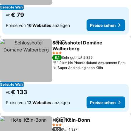
Beliebte Wahl
€ 79
Ab
Preise von
16 Websites
anzeigen
Preise sehen
Schlosshotel Domäne
Teilen
Zu Favoriten hinzufügen
Walberberg
3 Sterne
8,1
Sehr gut
2 829
1.9 km bis Phantasialand Amusement Park
Super Anbindung nach Köln
Beliebte Wahl
€ 133
Ab
Preise von
12 Websites
anzeigen
Preise sehen
Hotel Köln-Bonn
Teilen
Zu Favoriten hinzufügen
3 Sterne
7,0
1 287