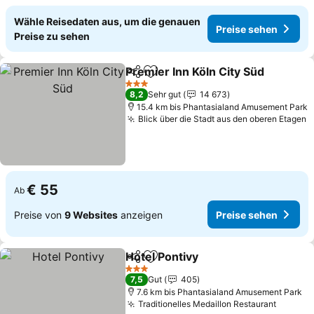
Wähle Reisedaten aus, um die genauen
Preise sehen
Preise zu sehen
Premier Inn Köln City Süd
Teilen
Zu Favoriten hinzufügen
3 Sterne
8,2
Sehr gut
14 673
15.4 km bis Phantasialand Amusement Park
Blick über die Stadt aus den oberen Etagen
€ 55
Ab
Preise von
9 Websites
anzeigen
Preise sehen
Hotel Pontivy
Teilen
Zu Favoriten hinzufügen
3 Sterne
7,5
Gut
405
7.6 km bis Phantasialand Amusement Park
Traditionelles Medaillon Restaurant