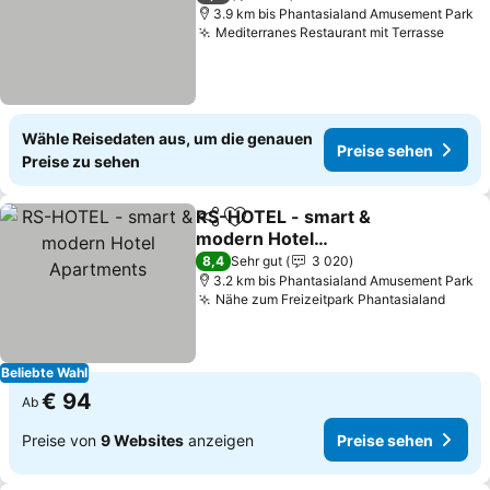
3.9 km bis Phantasialand Amusement Park
Mediterranes Restaurant mit Terrasse
Wähle Reisedaten aus, um die genauen
Preise sehen
Preise zu sehen
RS-HOTEL - smart &
Teilen
Zu Favoriten hinzufügen
modern Hotel
Apartments
8,4
Sehr gut
3 020
3.2 km bis Phantasialand Amusement Park
Nähe zum Freizeitpark Phantasialand
Beliebte Wahl
€ 94
Ab
Preise von
9 Websites
anzeigen
Preise sehen