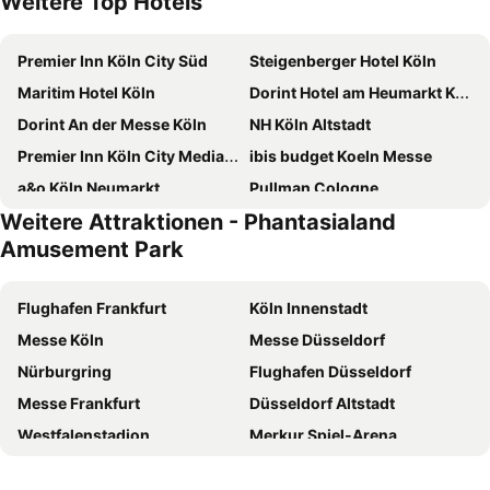
Weitere Top Hotels
Premier Inn Köln City Süd
Steigenberger Hotel Köln
Maritim Hotel Köln
Dorint Hotel am Heumarkt Köln
Dorint An der Messe Köln
NH Köln Altstadt
Premier Inn Köln City Mediapark Hotel
ibis budget Koeln Messe
a&o Köln Neumarkt
Pullman Cologne
Weitere Attraktionen - Phantasialand
Hotel Mondial am Dom Cologne MGallery
Novotel Koeln City
Amusement Park
MEININGER Hotel Köln West
Boutique 003 Köln City am Dom, Trademark Collection by Wyndham
Mercure Hotel Koeln West
Mercure Hotel Severinshof Koeln City
Flughafen Frankfurt
Köln Innenstadt
ibis Koeln Centrum
Hilton Cologne
Messe Köln
Messe Düsseldorf
Hotel Ahl Meerkatzen
Hotel Leonet
Nürburgring
Flughafen Düsseldorf
URBAN LOFT Cologne
Cologne Marriott Hotel
Messe Frankfurt
Düsseldorf Altstadt
AMERON Köln Hotel Regent
B&B HOTEL Köln-City
Westfalenstadion
Merkur Spiel-Arena
NH Collection Köln Mediapark
Essential by Dorint Köln-Junkersdorf
Hauptbahnhof Düsseldorf
Phantasialand Amusement Park
Kommerzhotel Köln
25hours Hotel The Circle