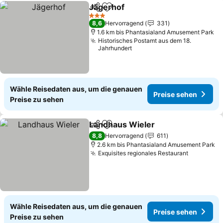
Jägerhof
Teilen
Zu Favoriten hinzufügen
3 Sterne
8,6
Hervorragend
331
1.6 km bis Phantasialand Amusement Park
Historisches Postamt aus dem 18.
Jahrhundert
Wähle Reisedaten aus, um die genauen
Preise sehen
Preise zu sehen
Landhaus Wieler
Teilen
Zu Favoriten hinzufügen
8,8
Hervorragend
611
2.6 km bis Phantasialand Amusement Park
Exquisites regionales Restaurant
Wähle Reisedaten aus, um die genauen
Preise sehen
Preise zu sehen