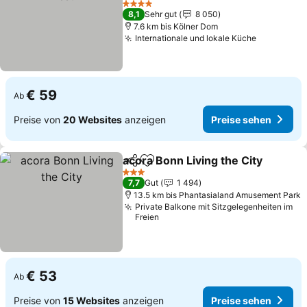
4 Sterne
8,1
Sehr gut
8 050
7.6 km bis Kölner Dom
Internationale und lokale Küche
€ 59
Ab
Preise von
20 Websites
anzeigen
Preise sehen
acora Bonn Living the City
Teilen
Zu Favoriten hinzufügen
3 Sterne
7,7
Gut
1 494
13.5 km bis Phantasialand Amusement Park
Private Balkone mit Sitzgelegenheiten im
Freien
€ 53
Ab
Preise von
15 Websites
anzeigen
Preise sehen