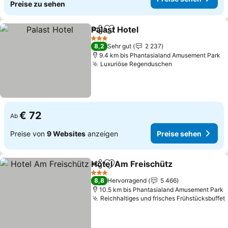
Preise zu sehen
Palast Hotel
Teilen
Zu Favoriten hinzufügen
3 Sterne
8,2
Sehr gut
2 237
9.4 km bis Phantasialand Amusement Park
Luxuriöse Regenduschen
€ 72
Ab
Preise von
9 Websites
anzeigen
Preise sehen
Hotel Am Freischütz
Teilen
Zu Favoriten hinzufügen
3 Sterne
8,8
Hervorragend
5 466
10.5 km bis Phantasialand Amusement Park
Reichhaltiges und frisches Frühstücksbuffet