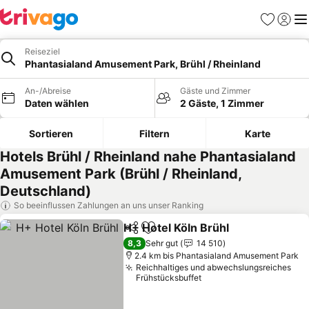
Favoriten
Einlog
Me
Reiseziel
Phantasialand Amusement Park, Brühl / Rheinland
An-/Abreise
Gäste und Zimmer
Daten wählen
2 Gäste, 1 Zimmer
Sortieren
Filtern
Karte
Hotels Brühl / Rheinland nahe Phantasialand
Amusement Park (Brühl / Rheinland,
Deutschland)
So beeinflussen Zahlungen an uns unser Ranking
H+ Hotel Köln Brühl
Teilen
Zu Favoriten hinzufügen
8,3
Sehr gut
14 510
2.4 km bis Phantasialand Amusement Park
Reichhaltiges und abwechslungsreiches
Frühstücksbuffet