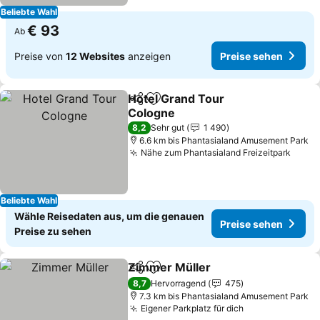
Beliebte Wahl
€ 93
Ab
Preise von
12 Websites
anzeigen
Preise sehen
Hotel Grand Tour
Teilen
Zu Favoriten hinzufügen
Cologne
8,2
Sehr gut
1 490
6.6 km bis Phantasialand Amusement Park
Nähe zum Phantasialand Freizeitpark
Beliebte Wahl
Wähle Reisedaten aus, um die genauen
Preise sehen
Preise zu sehen
Zimmer Müller
Teilen
Zu Favoriten hinzufügen
8,7
Hervorragend
475
7.3 km bis Phantasialand Amusement Park
Eigener Parkplatz für dich