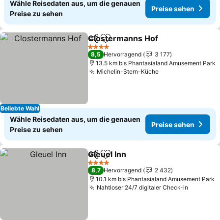
Wähle Reisedaten aus, um die genauen
Preise sehen
Preise zu sehen
Clostermanns Hof
Teilen
Zu Favoriten hinzufügen
4 Sterne
8,5
Hervorragend
3 177
13.5 km bis Phantasialand Amusement Park
Michelin-Stern-Küche
Beliebte Wahl
Wähle Reisedaten aus, um die genauen
Preise sehen
Preise zu sehen
Gleuel Inn
Teilen
Zu Favoriten hinzufügen
4 Sterne
8,7
Hervorragend
2 432
10.1 km bis Phantasialand Amusement Park
Nahtloser 24/7 digitaler Check-in