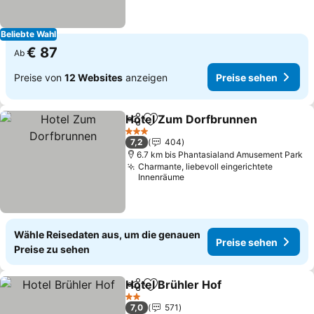
Beliebte Wahl
€ 87
Ab
Preise von
12 Websites
anzeigen
Preise sehen
Hotel Zum Dorfbrunnen
Teilen
Zu Favoriten hinzufügen
3 Sterne
7,2
404
6.7 km bis Phantasialand Amusement Park
Charmante, liebevoll eingerichtete
Innenräume
Wähle Reisedaten aus, um die genauen
Preise sehen
Preise zu sehen
Hotel Brühler Hof
Teilen
Zu Favoriten hinzufügen
2 Sterne
7,0
571