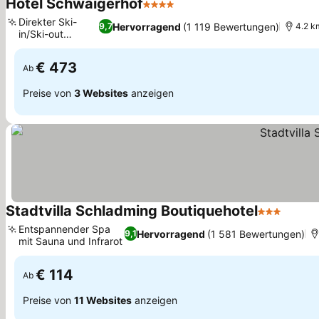
Hotel Schwaigerhof
4 Sterne
Direkter Ski-
Hervorragend
(1 119 Bewertungen)
9,7
4.2 k
in/Ski-out
Zugang
€ 473
Ab
Preise von
3 Websites
anzeigen
Stadtvilla Schladming Boutiquehotel
3 Sterne
Entspannender Spa
Hervorragend
(1 581 Bewertungen)
9,1
mit Sauna und Infrarot
€ 114
Ab
Preise von
11 Websites
anzeigen