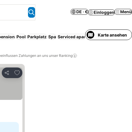
DE · €
Menü
Einloggen
Karte ansehen
pension
Pool
Parkplatz
Spa
Serviced apartment
Kostenlose Stor
eeinflussen Zahlungen an uns unser Ranking
Zu Favoriten hinzufügen
Teilen