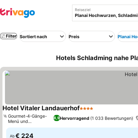
Reiseziel
Filter
Sortiert nach
Preis
Planai H
Hotels Schladming nahe Pl
Hotel Vitaler Landauerhof
4 Sterne
Gourmet-4-Gänge-
Hervorragend
(1 033 Bewertungen)
8,9
Menü und
Weinauswahl
€ 224
Ab