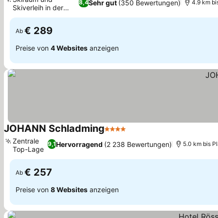
Sehr gut
(350 Bewertungen)
8,4
4.9 km b
Skiverleih in der
Nähe
€ 289
Ab
Preise von
4 Websites
anzeigen
JOHANN Schladming
4 Sterne
Zentrale
Hervorragend
(2 238 Bewertungen)
9,1
5.0 km bis 
Top-Lage
€ 257
Ab
Preise von
8 Websites
anzeigen