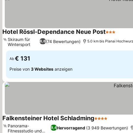
Hotel Rössl-Dependance Neue Post
3 Sterne
Skiraum für
(74 Bewertungen)
6,6
5.0 km bis Planai Hochwur
Wintersport
€ 131
Ab
Preise von
3 Websites
anzeigen
Falkensteiner Hotel Schladming
4 Sterne
Panorama-
Hervorragend
(3 949 Bewertungen)
9,4
Fitnessstudio und