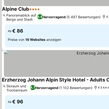
Alpine Club
4 Sterne
Panoramablick auf
Hervorragend
(5 497 Bewertungen)
8,8
4
Berge und Stadt
€ 86
Ab
Preise von
16 Websites
anzeigen
Erzherzog Johann Alpin Style Hotel - Adults 
Skiraum und
Hervorragend
(1 102 Bewertungen)
8,7
4.5 km 
Trockenraum
€ 96
Ab