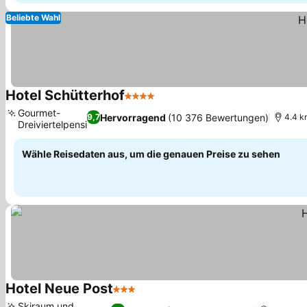
Beliebte Wahl
Hotel Schütterhof
4 Sterne
Gourmet-
Hervorragend
(10 376 Bewertungen)
9,7
4.4 k
Dreiviertelpension
Wähle Reisedaten aus, um die genauen Preise zu sehen
Hotel Neue Post
3 Sterne
Skiraum und