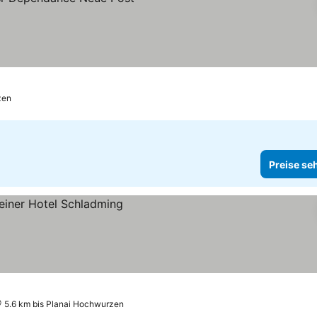
zen
Preise se
5.6 km bis Planai Hochwurzen