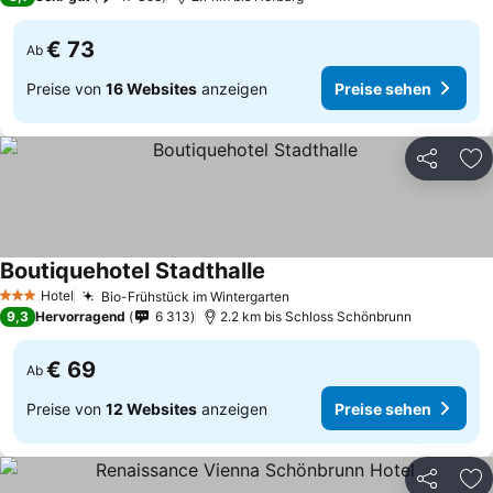
€ 73
Ab
Preise von
16 Websites
anzeigen
Preise sehen
Teilen
Zu
Boutiquehotel Stadthalle
Hotel
Bio-Frühstück im Wintergarten
3 Sterne
9,3
Hervorragend
6 313
2.2 km bis Schloss Schönbrunn
€ 69
Ab
Preise von
12 Websites
anzeigen
Preise sehen
Teilen
Zu