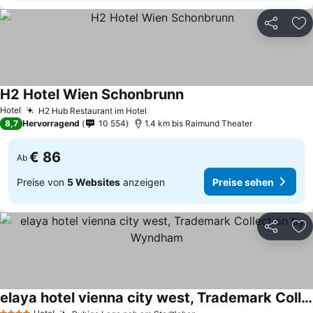
Teilen
Zu
H2 Hotel Wien Schonbrunn
Hotel
H2 Hub Restaurant im Hotel
8,7
Hervorragend
10 554
1.4 km bis Raimund Theater
€ 86
Ab
Preise von
5 Websites
anzeigen
Preise sehen
Teilen
Zu
elaya hotel vienna city west, Trademark Collection by Wyndham