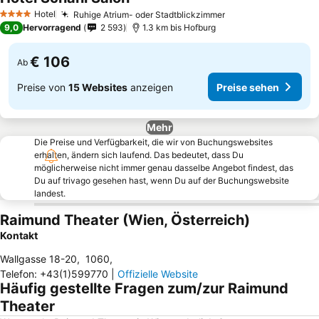
Hotel
Ruhige Atrium- oder Stadtblickzimmer
4 Sterne
9,0
Hervorragend
2 593
1.3 km bis Hofburg
€ 106
Ab
Preise von
15 Websites
anzeigen
Preise sehen
Mehr
Die Preise und Verfügbarkeit, die wir von Buchungswebsites
erhalten, ändern sich laufend. Das bedeutet, dass Du
möglicherweise nicht immer genau dasselbe Angebot findest, das
Du auf trivago gesehen hast, wenn Du auf der Buchungswebsite
landest.
Raimund Theater (Wien, Österreich)
Kontakt
Wallgasse 18-20
,
1060
,
Telefon
:
+43(1)599770
|
Offizielle Website
Häufig gestellte Fragen zum/zur Raimund
Theater