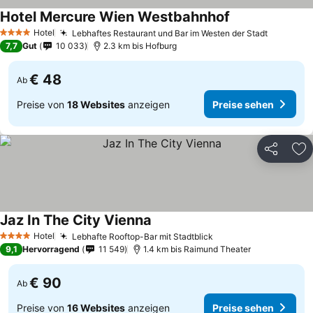
Hotel Mercure Wien Westbahnhof
Hotel
Lebhaftes Restaurant und Bar im Westen der Stadt
4 Sterne
7,7
Gut
10 033
2.3 km bis Hofburg
€ 48
Ab
Preise von
18 Websites
anzeigen
Preise sehen
Teilen
Zu
Jaz In The City Vienna
Hotel
Lebhafte Rooftop-Bar mit Stadtblick
4 Sterne
9,1
Hervorragend
11 549
1.4 km bis Raimund Theater
€ 90
Ab
Preise von
16 Websites
anzeigen
Preise sehen