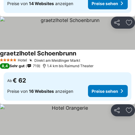
Preise von
14 Websites
anzeigen
Preise sehen
Teilen
Zu
graetzlhotel Schoenbrunn
Hotel
Direkt am Meidlinger Markt
5 Sterne
8,4
Sehr gut
719
1.4 km bis Raimund Theater
€ 62
Ab
Preise von
16 Websites
anzeigen
Preise sehen
Teilen
Zu