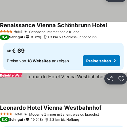
Renaissance Vienna Schönbrunn Hotel
Hotel
Gehobene internationale Küche
4 Sterne
8,4
Sehr gut
8 329
1.3 km bis Schloss Schönbrunn
€ 69
Ab
Preise von
18 Websites
anzeigen
Preise sehen
Beliebte Wahl
Teilen
Zu
Leonardo Hotel Vienna Westbahnhof
Hotel
Moderne Zimmer mit allem, was du brauchst
4 Sterne
8,0
Sehr gut
19 948
2.3 km bis Hofburg