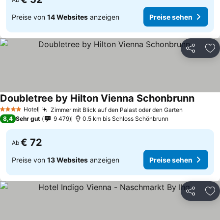
Preise von
14 Websites
anzeigen
Preise sehen
Teilen
Zu
Doubletree by Hilton Vienna Schonbrunn
Hotel
Zimmer mit Blick auf den Palast oder den Garten
4 Sterne
8,4
Sehr gut
9 479
0.5 km bis Schloss Schönbrunn
€ 72
Ab
Preise von
13 Websites
anzeigen
Preise sehen
Teilen
Zu