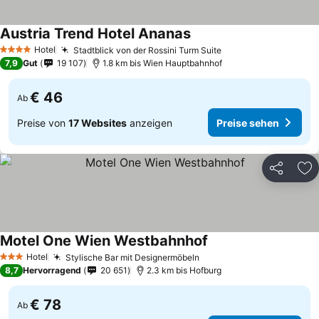
Austria Trend Hotel Ananas
Hotel
Stadtblick von der Rossini Turm Suite
4 Sterne
7,9
Gut
19 107
1.8 km bis Wien Hauptbahnhof
€ 46
Ab
Preise von
17 Websites
anzeigen
Preise sehen
Teilen
Zu
Motel One Wien Westbahnhof
Hotel
Stylische Bar mit Designermöbeln
3 Sterne
8,7
Hervorragend
20 651
2.3 km bis Hofburg
€ 78
Ab