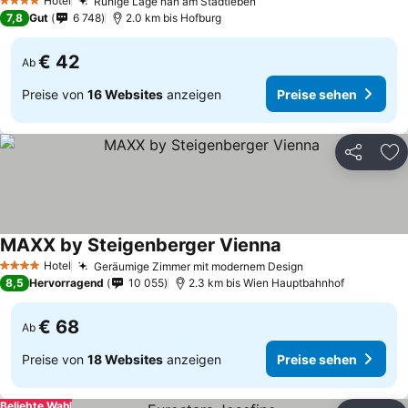
Hotel
Ruhige Lage nah am Stadtleben
4 Sterne
7,8
Gut
6 748
2.0 km bis Hofburg
€ 42
Ab
Preise von
16 Websites
anzeigen
Preise sehen
Teilen
Zu
MAXX by Steigenberger Vienna
Hotel
Geräumige Zimmer mit modernem Design
4 Sterne
8,5
Hervorragend
10 055
2.3 km bis Wien Hauptbahnhof
€ 68
Ab
Preise von
18 Websites
anzeigen
Preise sehen
Beliebte Wahl