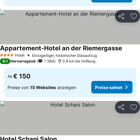
Teilen
Zu
Appartement-Hotel an der Riemergasse
Hotel
Einzigartiger, historischer Glasaufzug
4 Sterne
9,1
Hervorragend
1 384
0.8 km bis Hofburg
€ 150
Ab
Preise von
15 Websites
anzeigen
Preise sehen
Teilen
Zu
Hotel Schani Salon