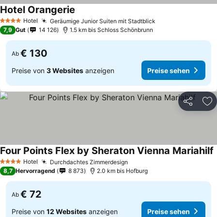
Hotel Orangerie
Hotel
Geräumige Junior Suiten mit Stadtblick
4 Sterne
7,9
Gut
14 126
1.5 km bis Schloss Schönbrunn
€ 130
Ab
Preise von
3 Websites
anzeigen
Preise sehen
Teilen
Zu
Four Points Flex by Sheraton Vienna Mariahilf
Hotel
Durchdachtes Zimmerdesign
4 Sterne
8,7
Hervorragend
8 873
2.0 km bis Hofburg
€ 72
Ab
Preise von
12 Websites
anzeigen
Preise sehen