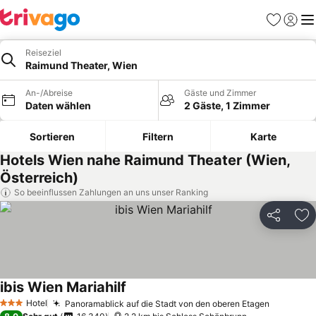
Favoriten
Einlog
Me
Reiseziel
Raimund Theater, Wien
An-/Abreise
Gäste und Zimmer
Daten wählen
2 Gäste, 1 Zimmer
Sortieren
Filtern
Karte
Hotels Wien nahe Raimund Theater (Wien,
Österreich)
So beeinflussen Zahlungen an uns unser Ranking
Teilen
Zu
ibis Wien Mariahilf
Hotel
Panoramablick auf die Stadt von den oberen Etagen
3 Sterne