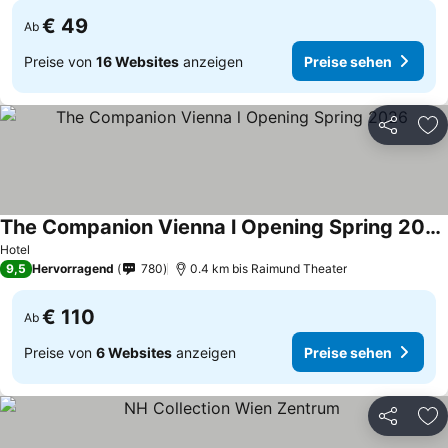
€ 49
Ab
Preise von
16 Websites
anzeigen
Preise sehen
Teilen
Zu
The Companion Vienna l Opening Spring 2026
Hotel
9,5
Hervorragend
780
0.4 km bis Raimund Theater
€ 110
Ab
Preise von
6 Websites
anzeigen
Preise sehen
Teilen
Zu