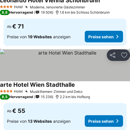
Leonardo Hotel Vienna Schonbrunn
Hotel
Moderne, renovierte Gästezimmer
4 Sterne
8,8
Hervorragend
19 506
1.6 km bis Schloss Schönbrunn
€ 71
Ab
Preise von
19 Websites
anzeigen
Preise sehen
Teilen
Zu
arte Hotel Wien Stadthalle
Hotel
Musikthemen-Zimmer und Deko
4 Sterne
8,5
Hervorragend
15 236
2.2 km bis Hofburg
€ 55
Ab
Preise von
13 Websites
anzeigen
Preise sehen