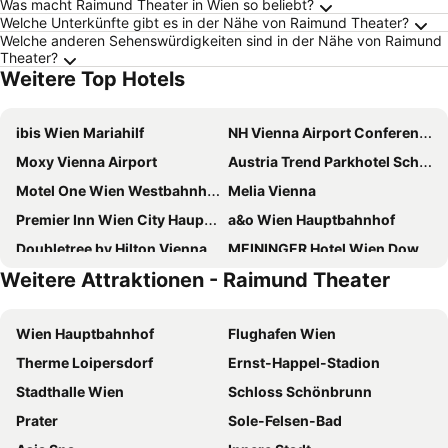
Was macht Raimund Theater in Wien so beliebt?
Welche Unterkünfte gibt es in der Nähe von Raimund Theater?
Welche anderen Sehenswürdigkeiten sind in der Nähe von Raimund
Theater?
Weitere Top Hotels
ibis Wien Mariahilf
NH Vienna Airport Conference Center
Moxy Vienna Airport
Austria Trend Parkhotel Schoenbrunn
Motel One Wien Westbahnhof
Melia Vienna
Premier Inn Wien City Hauptbahnhof
a&o Wien Hauptbahnhof
Doubletree by Hilton Vienna Schonbrunn
MEININGER Hotel Wien Downtown Franz
Weitere Attraktionen - Raimund Theater
PLAZA INN Amedia Vienna
Hilton Vienna Waterfront
PLAZA INN Wien Gasometer
Motel One Wien-Hauptbahnhof
Wien Hauptbahnhof
Flughafen Wien
Hotel Zeitgeist Vienna Hauptbahnhof
Ibercity Wien Schonbrunn
Therme Loipersdorf
Ernst-Happel-Stadion
MAXX by Steigenberger Vienna
ARCOTEL Wimberger Wien
Stadthalle Wien
Schloss Schönbrunn
Prizeotel Vienna-city
ibis Wien Hauptbahnhof
Prater
Sole-Felsen-Bad
Jaz In The City Vienna
JUFA Hotel Wien City