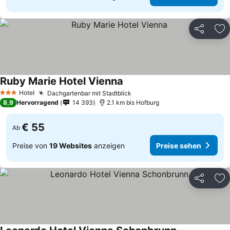
Teilen
Zu
Ruby Marie Hotel Vienna
Hotel
Dachgartenbar mit Stadtblick
3 Sterne
8,9
Hervorragend
14 393
2.1 km bis Hofburg
€ 55
Ab
Preise von
19 Websites
anzeigen
Preise sehen
Teilen
Zu