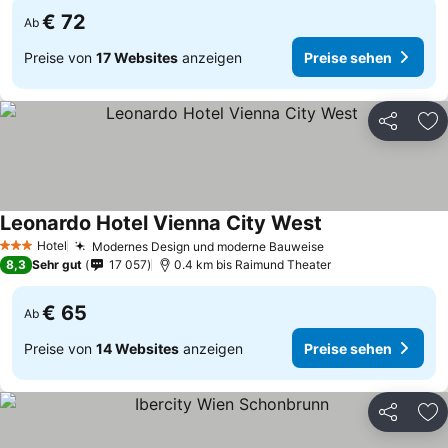
€ 72
Ab
Preise von
17 Websites
anzeigen
Preise sehen
Teilen
Zu
Leonardo Hotel Vienna City West
Hotel
Modernes Design und moderne Bauweise
3 Sterne
8,3
Sehr gut
17 057
0.4 km bis Raimund Theater
€ 65
Ab
Preise von
14 Websites
anzeigen
Preise sehen
Teilen
Zu