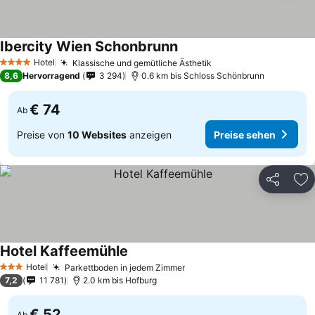
Ibercity Wien Schonbrunn
Hotel
Klassische und gemütliche Ästhetik
4 Sterne
8,6
Hervorragend
3 294
0.6 km bis Schloss Schönbrunn
€ 74
Ab
Preise von
10 Websites
anzeigen
Preise sehen
Teilen
Zu
Hotel Kaffeemühle
Hotel
Parkettboden in jedem Zimmer
3 Sterne
7,2
11 781
2.0 km bis Hofburg
€ 52
Ab