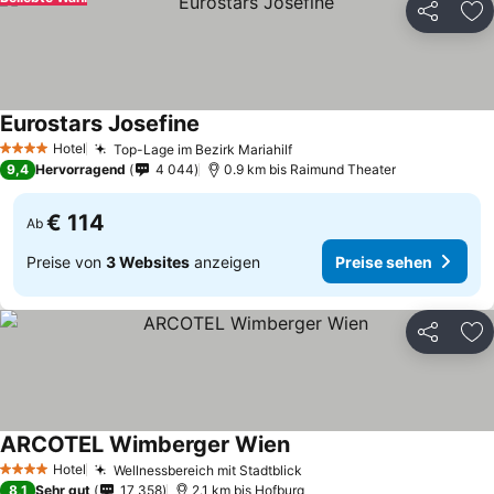
Teilen
Zu
Eurostars Josefine
Hotel
Top-Lage im Bezirk Mariahilf
4 Sterne
9,4
Hervorragend
4 044
0.9 km bis Raimund Theater
€ 114
Ab
Preise von
3 Websites
anzeigen
Preise sehen
Teilen
Zu
ARCOTEL Wimberger Wien
Hotel
Wellnessbereich mit Stadtblick
4 Sterne
8,1
Sehr gut
17 358
2.1 km bis Hofburg