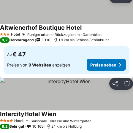
Teilen
Zu
Altwienerhof Boutique Hotel
Hotel
Ruhiger urbaner Rückzugsort mit Gartenblick
3 Sterne
9,2
Hervorragend
1 110
1.9 km bis Schloss Schönbrunn
€ 47
Ab
Preise von
9 Websites
anzeigen
Preise sehen
Teilen
Zu
IntercityHotel Wien
Hotel
Saisonale Terrasse und Wintergarten
4 Sterne
8,2
Sehr gut
10 165
2.1 km bis Hofburg