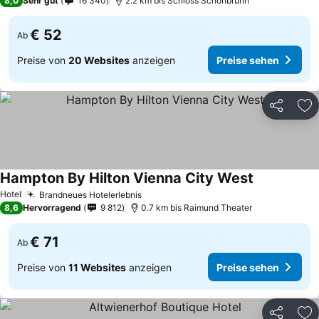
8,0
Sehr gut
16 340
2.2 km bis Schloss Schönbrunn
€ 52
Ab
Preise von
20 Websites
anzeigen
Preise sehen
Teilen
Zu
Hampton By Hilton Vienna City West
Hotel
Brandneues Hotelerlebnis
8,6
Hervorragend
9 812
0.7 km bis Raimund Theater
€ 71
Ab
Preise von
11 Websites
anzeigen
Preise sehen