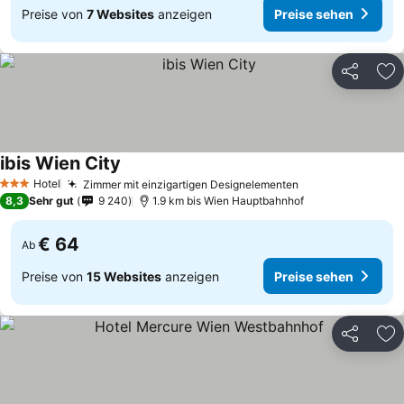
Preise von
7 Websites
anzeigen
Preise sehen
Teilen
Zu
ibis Wien City
Hotel
Zimmer mit einzigartigen Designelementen
3 Sterne
8,3
Sehr gut
9 240
1.9 km bis Wien Hauptbahnhof
€ 64
Ab
Preise von
15 Websites
anzeigen
Preise sehen
Teilen
Zu