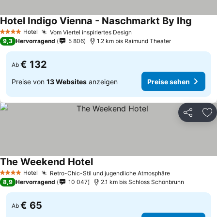
Hotel Indigo Vienna - Naschmarkt By Ihg
Hotel
Vom Viertel inspiriertes Design
4 Sterne
9,3
Hervorragend
5 806
1.2 km bis Raimund Theater
€ 132
Ab
Preise von
13 Websites
anzeigen
Preise sehen
Teilen
Zu
The Weekend Hotel
Hotel
Retro-Chic-Stil und jugendliche Atmosphäre
4 Sterne
8,9
Hervorragend
10 047
2.1 km bis Schloss Schönbrunn
€ 65
Ab