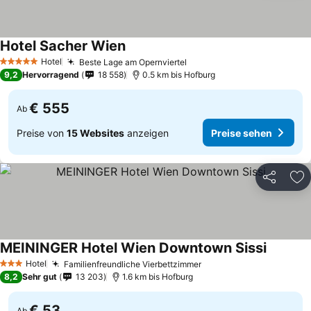
Hotel Sacher Wien
Preise sehen
Hotel
Beste Lage am Opernviertel
Preise sehen
5 Sterne
9,2
Hervorragend
18 558
0.5 km bis Hofburg
€ 555
Ab
Preise von
15 Websites
anzeigen
Preise sehen
Teilen
Zu
MEININGER Hotel Wien Downtown Sissi
Preise s
Hotel
Familienfreundliche Vierbettzimmer
Preise sehen
3 Sterne
8,2
Sehr gut
13 203
1.6 km bis Hofburg
€ 53
Ab