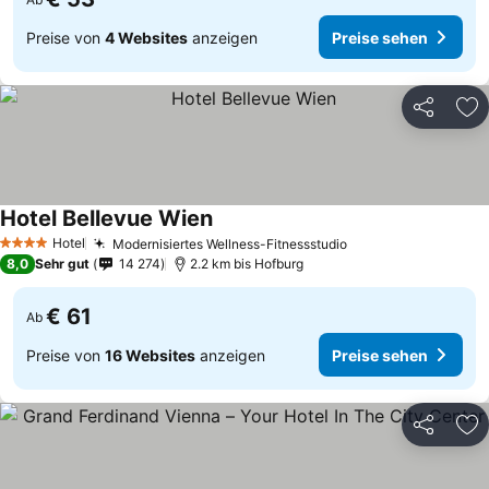
Preise von
4 Websites
anzeigen
Preise sehen
Teilen
Zu
Hotel Bellevue Wien
Preise sehen
Hotel
Modernisiertes Wellness-Fitnessstudio
Preise sehen
4 Sterne
8,0
Sehr gut
14 274
2.2 km bis Hofburg
€ 61
Ab
Preise von
16 Websites
anzeigen
Preise sehen
Teilen
Zu