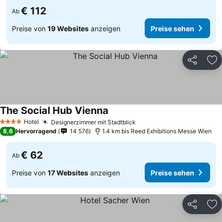
€ 112
Ab
Preise von
19 Websites
anzeigen
Preise sehen
Teilen
Zu
The Social Hub Vienna
Preise sehen
Hotel
Designerzimmer mit Stadtblick
Preise sehen
4 Sterne
8,6
Hervorragend
14 576
1.4 km bis Reed Exhibitions Messe Wien
€ 62
Ab
Preise von
17 Websites
anzeigen
Preise sehen
Teilen
Zu