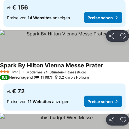
€ 156
Ab
Preise von
14 Websites
anzeigen
Preise sehen
Teilen
Zu
Spark By Hilton Vienna Messe Prater
Preise sehe
Hotel
Modernes 24-Stunden-Fitnessstudio
Preise sehen
3 Sterne
8,8
Hervorragend
11 987
3.2 km bis Hofburg
€ 72
Ab
Preise von
11 Websites
anzeigen
Preise sehen
Teilen
Zu