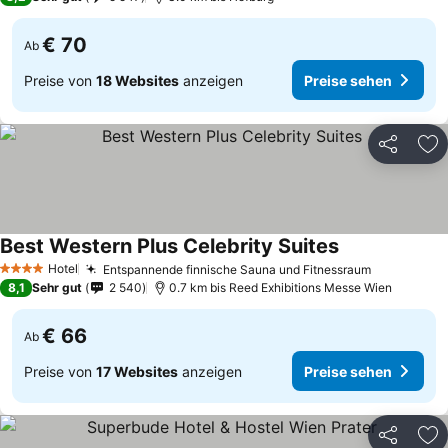
€ 70
Ab
Preise von
18 Websites
anzeigen
Preise sehen
Teilen
Zu
Best Western Plus Celebrity Suites
Preise sehen
Hotel
Entspannende finnische Sauna und Fitnessraum
Preise se
4 Sterne
8,1
Sehr gut
2 540
0.7 km bis Reed Exhibitions Messe Wien
€ 66
Ab
Preise von
17 Websites
anzeigen
Preise sehen
Teilen
Zu