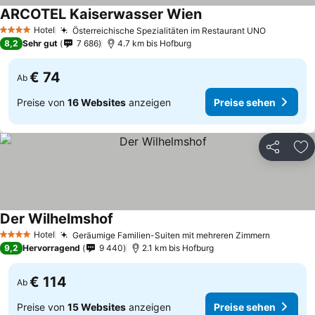
ARCOTEL Kaiserwasser Wien
Preise sehen
Hotel
Österreichische Spezialitäten im Restaurant UNO
Preise s
4 Sterne
8,2
Sehr gut
7 686
4.7 km bis Hofburg
€ 74
Ab
Preise von
16 Websites
anzeigen
Preise sehen
Teilen
Zu
Der Wilhelmshof
Preise sehen
Hotel
Geräumige Familien-Suiten mit mehreren Zimmern
Preise s
4 Sterne
9,2
Hervorragend
9 440
2.1 km bis Hofburg
€ 114
Ab
Preise von
15 Websites
anzeigen
Preise sehen