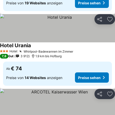
Preise von
19 Websites
anzeigen
Preise sehen
Teilen
Zu
Hotel Urania
Preise sehen
Hotel
Whirlpool-Badewannen im Zimmer
Preise sehen
3 Sterne
7,8
Gut
3 912
1.9 km bis Hofburg
€ 74
Ab
Preise von
14 Websites
anzeigen
Preise sehen
Teilen
Zu