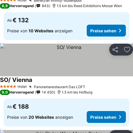
Hotel
Beheizter Infinity-Außenpool
Preise sehen
5 Sterne
8,9
Hervorragend
843
1.5 km bis Reed Exhibitions Messe Wien
€ 132
Ab
Preise von
10 Websites
anzeigen
Preise sehen
Teilen
Zu
SO/ Vienna
Preise sehen
Hotel
Panoramarestaurant Das LOFT
Preise sehen
5 Sterne
9,0
Hervorragend
14 450
1.3 km bis Hofburg
€ 188
Ab
Preise von
20 Websites
anzeigen
Preise sehen