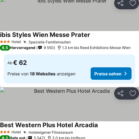
Teilen
Zu
ibis Styles Wien Messe Prater
Preise sehen
Hotel
Spezielle Familiensuiten
Preise sehen
3 Sterne
8,5
Hervorragend
9 550
1.3 km bis Reed Exhibitions Messe Wien
€ 62
Ab
Preise von
18 Websites
anzeigen
Preise sehen
Teilen
Zu
Best Western Plus Hotel Arcadia
Preise sehen
Hotel
Hoteleigener Fitnessraum
Preise sehen
3 Sterne
8,2
Sehr gut
5 547
3.0 km bis Hofburg