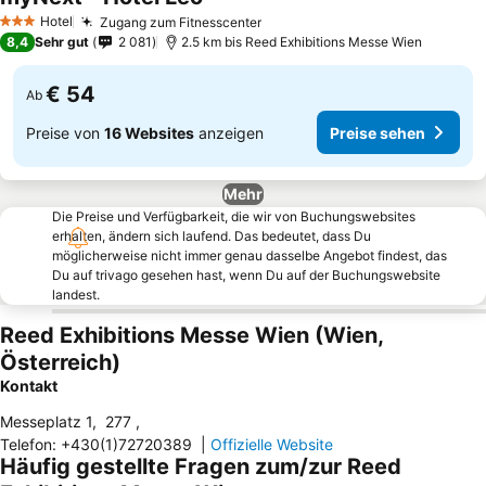
Preise sehen
Hotel
Zugang zum Fitnesscenter
Preise sehen
3 Sterne
8,4
Sehr gut
2 081
2.5 km bis Reed Exhibitions Messe Wien
€ 54
Ab
Preise von
16 Websites
anzeigen
Preise sehen
Mehr
Die Preise und Verfügbarkeit, die wir von Buchungswebsites
erhalten, ändern sich laufend. Das bedeutet, dass Du
möglicherweise nicht immer genau dasselbe Angebot findest, das
Du auf trivago gesehen hast, wenn Du auf der Buchungswebsite
landest.
Reed Exhibitions Messe Wien (Wien,
Österreich)
Kontakt
Messeplatz 1
,
277
,
Telefon
:
+430(1)72720389
|
Offizielle Website
Häufig gestellte Fragen zum/zur Reed