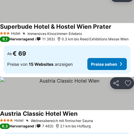
Superbude Hotel & Hostel Wien Prater
Preise se
Hotel
Immersives Kinozimmer-Erlebnis
Preise sehen
3 Sterne
9,1
Hervorragend
11 363
0.3 km bis Reed Exhibitions Messe Wien
€ 69
Ab
Preise von
15 Websites
anzeigen
Preise sehen
Teilen
Zu
Austria Classic Hotel Wien
Preise sehen
Hotel
Wellnessbereich mit finnischer Sauna
Preise sehen
4 Sterne
9,3
Hervorragend
7 463
2.1 km bis Hofburg