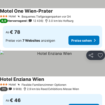
Motel One Wien-Prater
Preise sehen
Hotel
Bequemes Tiefgaragenparken vor Ort
Preise sehen
3 Sterne
8,9
Hervorragend
12 436
3.0 km bis Hofburg
€ 78
Ab
Preise von
7 Websites
anzeigen
Preise sehen
Teilen
Zu
Hotel Enziana Wien
Preise sehen
Hotel
Flexible Familienzimmer-Optionen
Preise sehen
3 Sterne
7,1
9 908
2.9 km bis Reed Exhibitions Messe Wien
€ 46
Ab