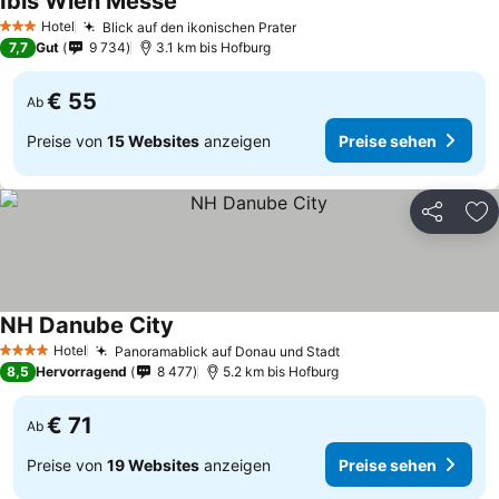
Ibis Wien Messe
Preise sehen
Hotel
Blick auf den ikonischen Prater
Preise sehen
3 Sterne
7,7
Gut
9 734
3.1 km bis Hofburg
€ 55
Ab
Preise von
15 Websites
anzeigen
Preise sehen
Teilen
Zu
NH Danube City
Preise sehen
Hotel
Panoramablick auf Donau und Stadt
Preise sehen
4 Sterne
8,5
Hervorragend
8 477
5.2 km bis Hofburg
€ 71
Ab
Preise von
19 Websites
anzeigen
Preise sehen