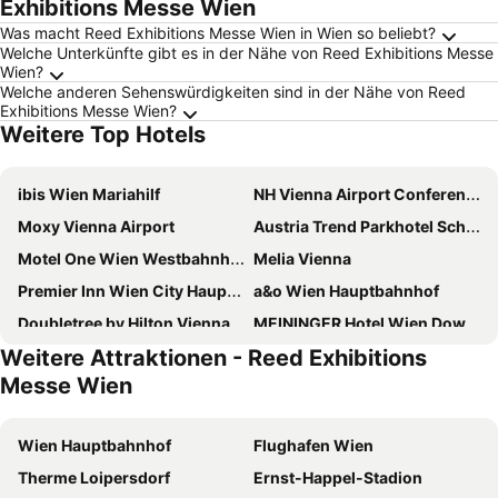
Exhibitions Messe Wien
Was macht Reed Exhibitions Messe Wien in Wien so beliebt?
Welche Unterkünfte gibt es in der Nähe von Reed Exhibitions Messe
Wien?
Welche anderen Sehenswürdigkeiten sind in der Nähe von Reed
Exhibitions Messe Wien?
Weitere Top Hotels
ibis Wien Mariahilf
NH Vienna Airport Conference Center
Moxy Vienna Airport
Austria Trend Parkhotel Schoenbrunn
Motel One Wien Westbahnhof
Melia Vienna
Premier Inn Wien City Hauptbahnhof
a&o Wien Hauptbahnhof
Doubletree by Hilton Vienna Schonbrunn
MEININGER Hotel Wien Downtown Franz
Weitere Attraktionen - Reed Exhibitions
PLAZA INN Amedia Vienna
Hilton Vienna Waterfront
Messe Wien
PLAZA INN Wien Gasometer
Motel One Wien-Hauptbahnhof
Hotel Zeitgeist Vienna Hauptbahnhof
Ibercity Wien Schonbrunn
Wien Hauptbahnhof
Flughafen Wien
MAXX by Steigenberger Vienna
ARCOTEL Wimberger Wien
Therme Loipersdorf
Ernst-Happel-Stadion
Prizeotel Vienna-city
ibis Wien Hauptbahnhof