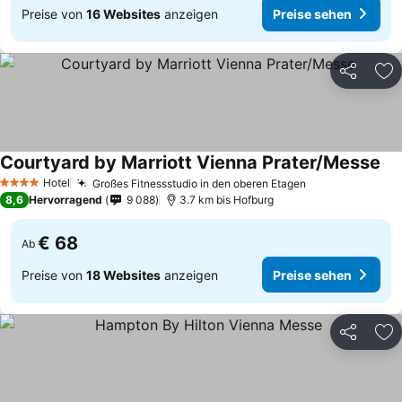
Preise von
16 Websites
anzeigen
Preise sehen
Teilen
Zu
Courtyard by Marriott Vienna Prater/Messe
Pre
Hotel
Großes Fitnessstudio in den oberen Etagen
Preise sehen
4 Sterne
8,6
Hervorragend
9 088
3.7 km bis Hofburg
€ 68
Ab
Preise von
18 Websites
anzeigen
Preise sehen
Teilen
Zu