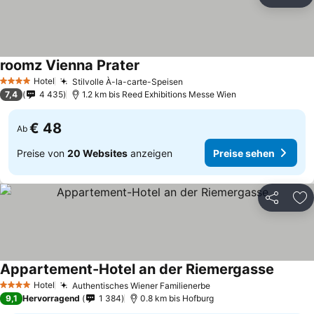
Teilen
Zu
roomz Vienna Prater
Preise sehen
Hotel
Stilvolle À-la-carte-Speisen
Preise sehen
4 Sterne
7,4
4 435
1.2 km bis Reed Exhibitions Messe Wien
€ 48
Ab
Preise von
20 Websites
anzeigen
Preise sehen
Teilen
Zu
Appartement-Hotel an der Riemergasse
Preise 
Hotel
Authentisches Wiener Familienerbe
Preise sehen
4 Sterne
9,1
Hervorragend
1 384
0.8 km bis Hofburg