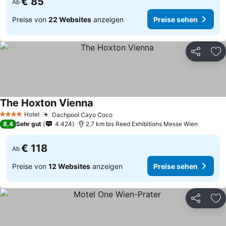
€ 85
Ab
Preise von
22 Websites
anzeigen
Preise sehen
Teilen
Zu
The Hoxton Vienna
Preise sehen
Hotel
Dachpool Cayo Coco
Preise sehen
4 Sterne
8,4
Sehr gut
4 424
2.7 km bis Reed Exhibitions Messe Wien
€ 118
Ab
Preise von
12 Websites
anzeigen
Preise sehen
Teilen
Zu