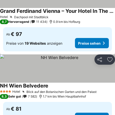
Grand Ferdinand Vienna – Your Hotel In The City Center
Preise sehen
Hotel
Dachpool mit Stadtblick
Preise sehen
8,7
Hervorragend
11 434
0.9 km bis Hofburg
€ 97
Ab
Preise von
19 Websites
anzeigen
Preise sehen
Teilen
Zu
NH Wien Belvedere
Preise sehen
Hotel
Blick auf den Botanischen Garten und den Palast
Preise se
4 Sterne
8,3
Sehr gut
7 582
1.7 km bis Wien Hauptbahnhof
€ 81
Ab