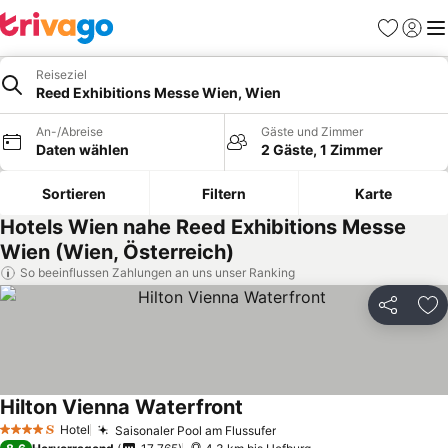
Favoriten
Einlog
Me
Reiseziel
Reed Exhibitions Messe Wien, Wien
An-/Abreise
Gäste und Zimmer
Daten wählen
2 Gäste, 1 Zimmer
Sortieren
Filtern
Karte
Hotels Wien nahe Reed Exhibitions Messe
Wien (Wien, Österreich)
So beeinflussen Zahlungen an uns unser Ranking
Teilen
Zu
Hilton Vienna Waterfront
Preise sehen
Hotel
Saisonaler Pool am Flussufer
Preise sehen
4 Sterne