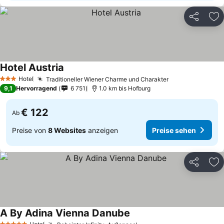
Teilen
Zu
Hotel Austria
Preise sehen
Hotel
Traditioneller Wiener Charme und Charakter
Preise sehen
3 Sterne
9,1
Hervorragend
6 751
1.0 km bis Hofburg
€ 122
Ab
Preise von
8 Websites
anzeigen
Preise sehen
Teilen
Zu
A By Adina Vienna Danube
Preise sehen