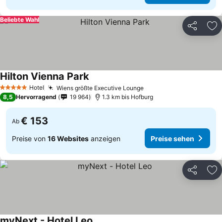
Beliebte Wahl
Teilen
Zu
Hilton Vienna Park
Preise sehen
Hotel
Wiens größte Executive Lounge
Preise sehen
5 Sterne
8,5
Hervorragend
19 964
1.3 km bis Hofburg
€ 153
Ab
Preise von
16 Websites
anzeigen
Preise sehen
Teilen
Zu
myNext - Hotel Leo