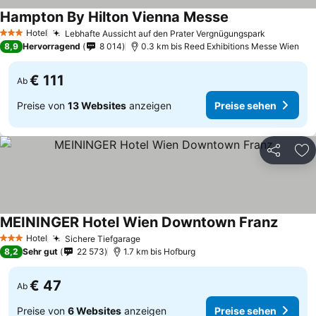
Hampton By Hilton Vienna Messe
Preise sehen
Hotel
Lebhafte Aussicht auf den Prater Vergnügungspark
Preise se
3 Sterne
8,9
Hervorragend
8 014
0.3 km bis Reed Exhibitions Messe Wien
€ 111
Ab
Preise von
13 Websites
anzeigen
Preise sehen
Teilen
Zu
MEININGER Hotel Wien Downtown Franz
Preise
Hotel
Sichere Tiefgarage
Preise sehen
3 Sterne
8,2
Sehr gut
22 573
1.7 km bis Hofburg
€ 47
Ab
Preise von
6 Websites
anzeigen
Preise sehen