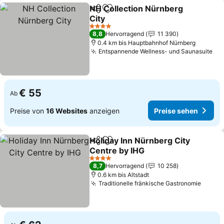
NH Collection Nürnberg
Teilen
Zu Favoriten hinzufügen
City
Preise sehen
4 Sterne
8,8
Hervorragend
11 390
0.4 km bis Hauptbahnhof Nürnberg
Entspannende Wellness- und Saunasuite
Pre
€ 55
Ab
Preise von
16 Websites
anzeigen
Preise sehen
Holiday Inn Nürnberg City
Teilen
Zu Favoriten hinzufügen
Centre by IHG
Preise sehen
4 Sterne
8,7
Hervorragend
10 258
0.6 km bis Altstadt
Traditionelle fränkische Gastronomie
Preis