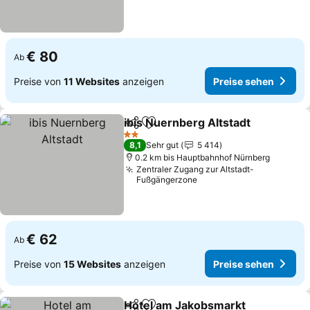
€ 80
Ab
Preise von
11 Websites
anzeigen
Preise sehen
ibis Nuernberg Altstadt
Teilen
Zu Favoriten hinzufügen
Pr
2 Sterne
8,1
Sehr gut
5 414
0.2 km bis Hauptbahnhof Nürnberg
Zentraler Zugang zur Altstadt-
Fußgängerzone
€ 62
Ab
Preise von
15 Websites
anzeigen
Preise sehen
Hotel am Jakobsmarkt