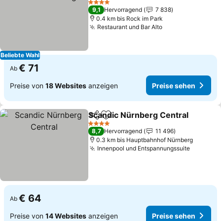
Preise sehen
4 Sterne
9,1
Hervorragend
7 838
0.4 km bis Rock im Park
Restaurant und Bar Alto
Preise sehen
Beliebte Wahl
€ 71
Ab
Preise von
18 Websites
anzeigen
Preise sehen
Scandic Nürnberg Central
Teilen
Zu Favoriten hinzufügen
4 Sterne
8,7
Hervorragend
11 496
0.3 km bis Hauptbahnhof Nürnberg
Innenpool und Entspannungssuite
Preise s
€ 64
Ab
Preise von
14 Websites
anzeigen
Preise sehen