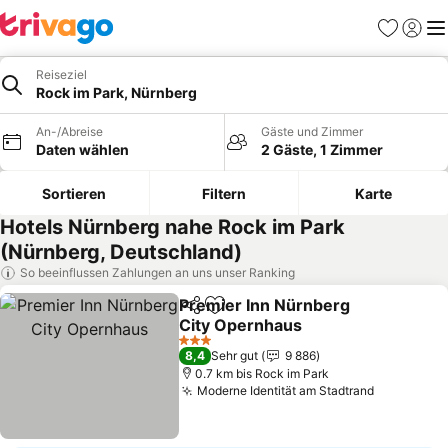
Favoriten
Einlog
Me
Reiseziel
Rock im Park, Nürnberg
An-/Abreise
Gäste und Zimmer
Daten wählen
2 Gäste, 1 Zimmer
Sortieren
Filtern
Karte
Hotels Nürnberg nahe Rock im Park
(Nürnberg, Deutschland)
So beeinflussen Zahlungen an uns unser Ranking
Premier Inn Nürnberg
Teilen
Zu Favoriten hinzufügen
City Opernhaus
Preise sehen
3 Sterne
8,4
Sehr gut
9 886
0.7 km bis Rock im Park
Moderne Identität am Stadtrand
Preise se