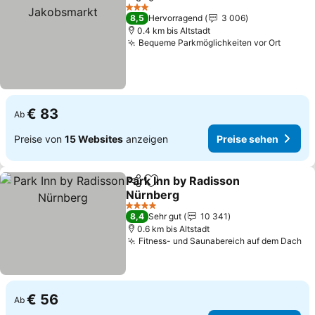
Teilen
Zu Favoriten hinzufügen
Pre
3 Sterne
8,5
Hervorragend
3 006
0.4 km bis Altstadt
Bequeme Parkmöglichkeiten vor Ort
Preise
€ 83
Ab
Preise von
15 Websites
anzeigen
Preise sehen
Park Inn by Radisson
Teilen
Zu Favoriten hinzufügen
Nürnberg
Preise sehen
4 Sterne
8,4
Sehr gut
10 341
0.6 km bis Altstadt
Fitness- und Saunabereich auf dem Dach
Pr
€ 56
Ab