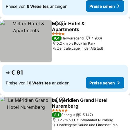
Preise von
6 Websites
anzeigen
Preise sehen
Melter Hotel &
Teilen
Zu Favoriten hinzufügen
Apartments
Preise sehen
4 Sterne
9,4
Hervorragend
4 966
0.2 km bis Rock im Park
Zentrale Lage in der Altstadt
Preise sehe
€ 91
Ab
Preise von
16 Websites
anzeigen
Preise sehen
Le Méridien Grand Hotel
Teilen
Zu Favoriten hinzufügen
Nuremberg
Preise sehen
5 Sterne
8,1
Sehr gut
5 147
0.2 km bis Hauptbahnhof Nürnberg
Hoteleigene Sauna und Fitnessstudio
Preis