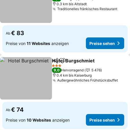
0.3 km bis Altstadt
Traditionelles fränkisches Restaurant
Preis
€ 83
Ab
Preise von
11 Websites
anzeigen
Preise sehen
Hotel Burgschmiet
Teilen
Zu Favoriten hinzufügen
Preise 
3 Sterne
9,0
Hervorragend
5 476
0.4 km bis Kaiserburg
Außergewöhnliches Frühstücksbuffet
Preis
€ 74
Ab
Preise von
10 Websites
anzeigen
Preise sehen