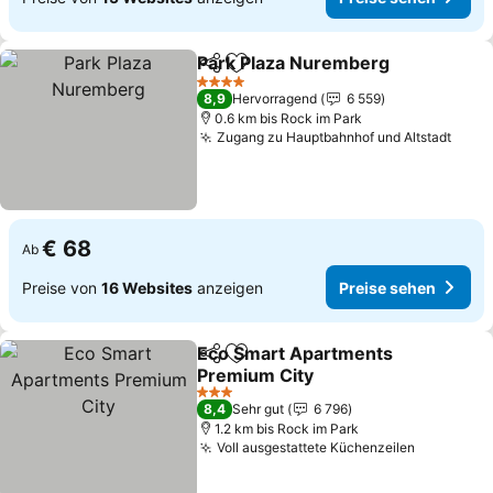
Park Plaza Nuremberg
Teilen
Zu Favoriten hinzufügen
Pre
4 Sterne
8,9
Hervorragend
6 559
0.6 km bis Rock im Park
Zugang zu Hauptbahnhof und Altstadt
Prei
€ 68
Ab
Preise von
16 Websites
anzeigen
Preise sehen
Eco Smart Apartments
Teilen
Zu Favoriten hinzufügen
Premium City
Preise sehen
3 Sterne
8,4
Sehr gut
6 796
1.2 km bis Rock im Park
Voll ausgestattete Küchenzeilen
Preise se