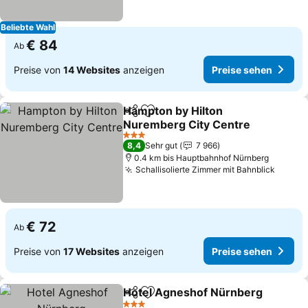
Beliebte Wahl
€ 84
Ab
Preise von
14 Websites
anzeigen
Preise sehen
Hampton by Hilton
Teilen
Zu Favoriten hinzufügen
Nuremberg City Centre
Preise sehen
3 Sterne
8,4
Sehr gut
7 966
0.4 km bis Hauptbahnhof Nürnberg
Schallisolierte Zimmer mit Bahnblick
Preise
€ 72
Ab
Preise von
17 Websites
anzeigen
Preise sehen
Hotel Agneshof Nürnberg
Teilen
Zu Favoriten hinzufügen