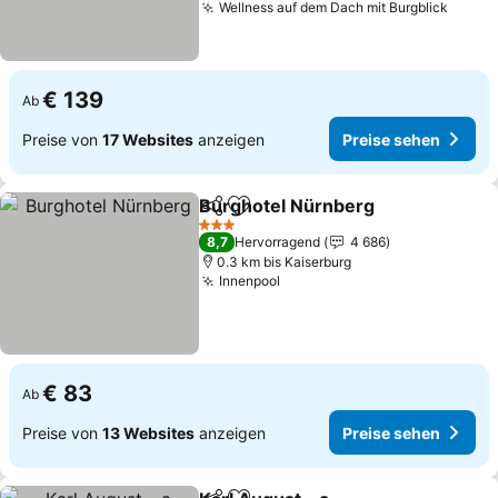
Wellness auf dem Dach mit Burgblick
Preis
€ 139
Ab
Preise von
17 Websites
anzeigen
Preise sehen
Burghotel Nürnberg
Teilen
Zu Favoriten hinzufügen
Preise
3 Sterne
8,7
Hervorragend
4 686
0.3 km bis Kaiserburg
Innenpool
Preise sehen
€ 83
Ab
Preise von
13 Websites
anzeigen
Preise sehen