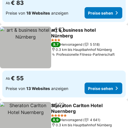
€ 83
Ab
Preise von
18 Websites
anzeigen
Preise sehen
art & business hotel
Teilen
Zu Favoriten hinzufügen
Nürnberg
Preise sehen
3 Sterne
8,7
Hervorragend
5 518
0.3 km bis Hauptbahnhof Nürnberg
Professionelle Fitness-Partnerschaft
Preise
€ 55
Ab
Preise von
13 Websites
anzeigen
Preise sehen
Sheraton Carlton Hotel
Teilen
Zu Favoriten hinzufügen
Nuernberg
Preise sehen
5 Sterne
8,9
Hervorragend
4 641
0.3 km bis Hauptbahnhof Nürnberg