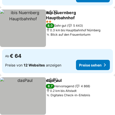
ibis Nuernberg
Teilen
Zu Favoriten hinzufügen
Hauptbahnhof
Preise sehen
2 Sterne
8,0
Sehr gut
5 443
0.3 km bis Hauptbahnhof Nürnberg
Blick auf den Frauentorturm
Preise sehen
€ 64
Ab
Preise von
12 Websites
anzeigen
Preise sehen
dasPaul
Teilen
Zu Favoriten hinzufügen
Preise sehen
8,7
Hervorragend
4 868
0.2 km bis Altstadt
Digitales Check-in-Erlebnis
Preise sehen