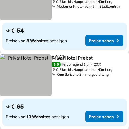
0.5 km bis Hauptbahnhof Nürnberg
Moderner Knotenpunkt im Stadtzentrum
Pre
€ 54
Ab
Preise von
8 Websites
anzeigen
Preise sehen
PrivatHotel Probst
Teilen
Zu Favoriten hinzufügen
Preise 
9,0
Hervorragend
4 207
0.2 km bis Hauptbahnhof Nürnberg
Künstlerische Zimmergestaltung
Preise se
€ 65
Ab
Preise von
13 Websites
anzeigen
Preise sehen