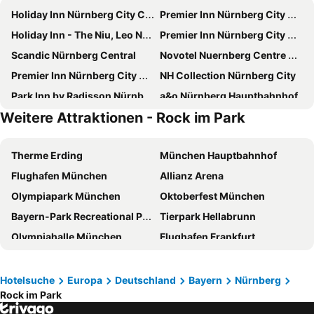
Holiday Inn Nürnberg City Centre by IHG
Premier Inn Nürnberg City Opernhaus
Holiday Inn - The Niu, Leo Nuremberg By Ihg
Premier Inn Nürnberg City Centre
Scandic Nürnberg Central
Novotel Nuernberg Centre Ville
Premier Inn Nürnberg City Nordost
NH Collection Nürnberg City
Park Inn by Radisson Nürnberg
a&o Nürnberg Hauptbahnhof
Weitere Attraktionen - Rock im Park
Leonardo Royal Hotel Nürnberg
ibis Nuernberg Hauptbahnhof
Novina Hotel Tillypark
Centro Hotel Nurnberg, Trademark Collection by Wyndham
Therme Erding
München Hauptbahnhof
Best Western Hotel Nürnberg City West
Sheraton Carlton Hotel Nuernberg
Flughafen München
Allianz Arena
Hotel am Jakobsmarkt
Novotel Nuernberg Messezentrum
Olympiapark München
Oktoberfest München
Ringhotel Loew's Merkur
Novina Hotel Wöhrdersee Nürnberg City
Bayern-Park Recreational Park
Tierpark Hellabrunn
Holiday Inn Express Erlangen By Ihg
Hotel Avenue
Olympiahalle München
Flughafen Frankfurt
Seminaris Hotel Nürnberg
NOVINA HOTEL Südwestpark Nürnberg
Hauptbahnhof Metro Station
Theresienwiese
Invite Hotel Nürnberg City
Le Méridien Grand Hotel Nuremberg
Starnberger See
THERME Bad Wörishofen
B&B Hotel Nürnberg-Hbf
ibis Nuernberg City am Plaerrer
Hotelsuche
Europa
Deutschland
Bayern
Nürnberg
Rock im Park
Neue Messe München
Bahnhof München Ost
ibis Nuernberg Altstadt
The Cloud One Nürnberg, by the Motel One Group