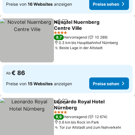
Preise von
16 Websites
anzeigen
Preise sehen
Novotel Nuernberg
Teilen
Zu Favoriten hinzufügen
Centre Ville
Preise sehen
4 Sterne
8,7
Hervorragend
10 289
0.3 km bis Hauptbahnhof Nürnberg
Beste Lage in der Altstadt
Preise sehen
€ 86
Ab
Preise von
15 Websites
anzeigen
Preise sehen
Leonardo Royal Hotel
Teilen
Zu Favoriten hinzufügen
Nürnberg
Preise sehen
4 Sterne
8,9
Hervorragend
12 674
0.6 km bis Rock im Park
Tor zur Altstadt und zum Nahverkehr
Preis