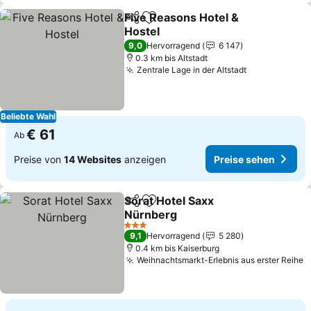
Five Reasons Hotel &
Teilen
Zu Favoriten hinzufügen
Hostel
Preise sehen
9,0
Hervorragend
6 147
0.3 km bis Altstadt
Zentrale Lage in der Altstadt
Preise sehe
Beliebte Wahl
€ 61
Ab
Preise von
14 Websites
anzeigen
Preise sehen
Sorat Hotel Saxx
Teilen
Zu Favoriten hinzufügen
Nürnberg
Preise sehen
3 Sterne
9,1
Hervorragend
5 280
0.4 km bis Kaiserburg
Weihnachtsmarkt-Erlebnis aus erster Reihe
P