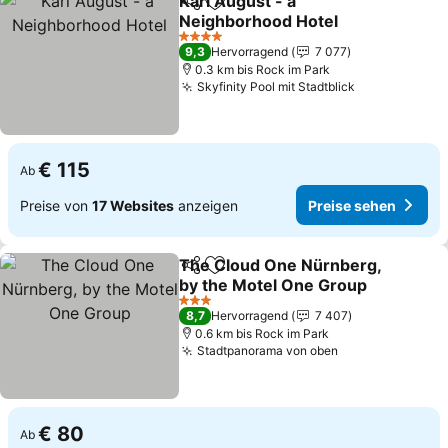
Karl August - a
Teilen
Zu Favoriten hinzufügen
Neighborhood Hotel
Preise sehen
4 Sterne
9,3
Hervorragend
7 077
0.3 km bis Rock im Park
Skyfinity Pool mit Stadtblick
Preise sehe
€ 115
Ab
Preise von
17 Websites
anzeigen
Preise sehen
The Cloud One Nürnberg,
Teilen
Zu Favoriten hinzufügen
by the Motel One Group
Preise sehen
3 Sterne
8,7
Hervorragend
7 407
0.6 km bis Rock im Park
Stadtpanorama von oben
Preise sehen
€ 80
Ab