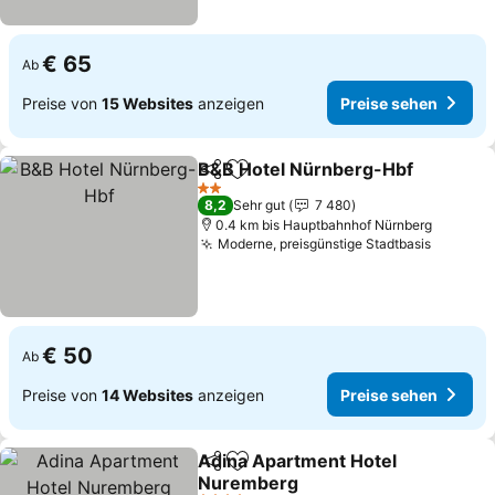
€ 65
Ab
Preise von
15 Websites
anzeigen
Preise sehen
B&B Hotel Nürnberg-Hbf
Teilen
Zu Favoriten hinzufügen
P
2 Sterne
8,2
Sehr gut
7 480
0.4 km bis Hauptbahnhof Nürnberg
Moderne, preisgünstige Stadtbasis
Preise 
€ 50
Ab
Preise von
14 Websites
anzeigen
Preise sehen
Adina Apartment Hotel
Teilen
Zu Favoriten hinzufügen
Nuremberg