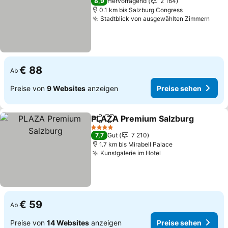
8,9
Hervorragend
2 164
0.1 km bis Salzburg Congress
Stadtblick von ausgewählten Zimmern
Prei
€ 88
Ab
Preise von
9 Websites
anzeigen
Preise sehen
PLAZA Premium Salzburg
Teilen
Zu Favoriten hinzufügen
4 Sterne
7,7
Gut
7 210
1.7 km bis Mirabell Palace
Kunstgalerie im Hotel
Preise sehen
€ 59
Ab
Preise von
14 Websites
anzeigen
Preise sehen