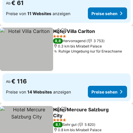
€ 61
Ab
Preise von
11 Websites
anzeigen
Preise sehen
Hotel Villa Carlton
Teilen
Zu Favoriten hinzufügen
Preise s
4 Sterne
8,8
Hervorragend
3 753
0.3 km bis Mirabell Palace
Ruhige Umgebung nur für Erwachsene
Prei
€ 116
Ab
Preise von
14 Websites
anzeigen
Preise sehen
Hotel Mercure Salzburg
Teilen
Zu Favoriten hinzufügen
City
Preise sehen
4 Sterne
8,1
Sehr gut
5 820
0.8 km bis Mirabell Palace