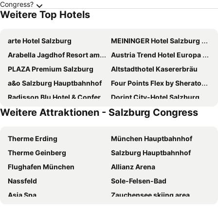
Congress?
Weitere Top Hotels
arte Hotel Salzburg
MEININGER Hotel Salzburg City Center
Arabella Jagdhof Resort am Fuschlsee, a Tribute Portfolio Hotel
Austria Trend Hotel Europa Salzburg
PLAZA Premium Salzburg
Altstadthotel Kasererbräu
a&o Salzburg Hauptbahnhof
Four Points Flex by Sheraton Salzburg Messe
Radisson Blu Hotel & Conference Centre, Salzburg
Dorint City-Hotel Salzburg
Weitere Attraktionen - Salzburg Congress
FourSide Hotel Salzburg, Trademark Collection by Wyndham
Altstadt Hotel Hofwirt Salzburg
Hey Lou Hotel Piding
Boutique Hotel das Salz
Therme Erding
München Hauptbahnhof
Waldhof Fuschlsee Resort
NH Collection Salzburg City
Therme Geinberg
Salzburg Hauptbahnhof
Hotel Neutor Express
Motel One Salzburg-Süd
Flughafen München
Allianz Arena
H+ Hotel Salzburg
COOL MAMA Hotel Salzburg
Nassfeld
Sole-Felsen-Bad
Hotel Vogelweiderhof
B&B Hotel Salzburg-Nord
Asia Spa
Zauchensee skiing area
Hotel Evido Salzburg City Center
JUFA Hotel Salzburg City
Messezentrum Salzburg
Hauptbahnhof Graz
Am Neutor Hotel Salzburg Zentrum
Hotel Mercure Salzburg City