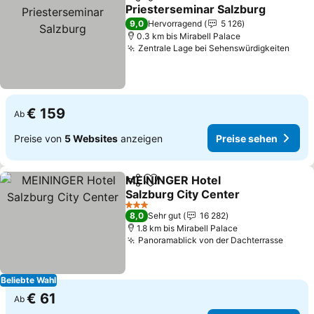
Teilen
Zu Favoriten hinzufügen
Priesterseminar Salzburg
Preise sehen
9,0
Hervorragend
5 126
0.3 km bis Mirabell Palace
Zentrale Lage bei Sehenswürdigkeiten
Prei
€ 159
Ab
Preise von
5 Websites
anzeigen
Preise sehen
MEININGER Hotel
Teilen
Zu Favoriten hinzufügen
Salzburg City Center
Preise sehen
3 Sterne
8,0
Sehr gut
16 282
1.8 km bis Mirabell Palace
Panoramablick von der Dachterrasse
Preis
Beliebte Wahl
€ 61
Ab