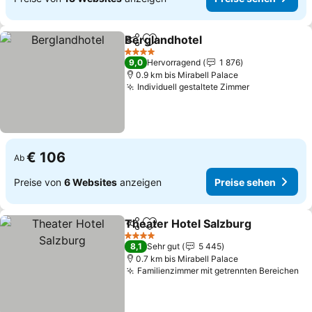
Berglandhotel
Teilen
Zu Favoriten hinzufügen
Preise sehe
4 Sterne
9,0
Hervorragend
1 876
0.9 km bis Mirabell Palace
Individuell gestaltete Zimmer
Preise sehe
€ 106
Ab
Preise von
6 Websites
anzeigen
Preise sehen
Theater Hotel Salzburg
Teilen
Zu Favoriten hinzufügen
Pre
4 Sterne
8,1
Sehr gut
5 445
0.7 km bis Mirabell Palace
Familienzimmer mit getrennten Bereichen
Pr