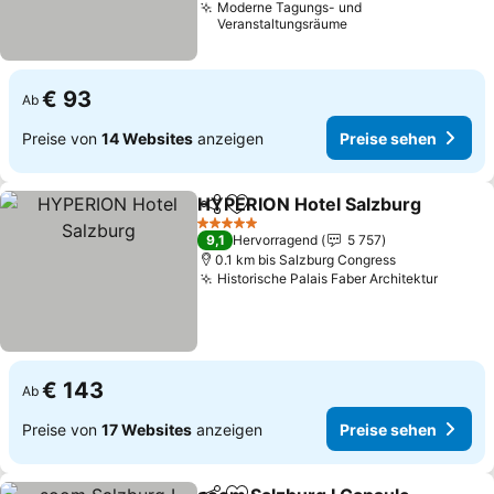
Moderne Tagungs- und
Veranstaltungsräume
€ 93
Ab
Preise von
14 Websites
anzeigen
Preise sehen
HYPERION Hotel Salzburg
Teilen
Zu Favoriten hinzufügen
5 Sterne
9,1
Hervorragend
5 757
0.1 km bis Salzburg Congress
Historische Palais Faber Architektur
Preise
€ 143
Ab
Preise von
17 Websites
anzeigen
Preise sehen