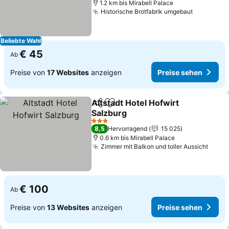
1.2 km bis Mirabell Palace
Historische Brotfabrik umgebaut
Preise se
Beliebte Wahl
€ 45
Ab
Preise von
17 Websites
anzeigen
Preise sehen
Altstadt Hotel Hofwirt
Teilen
Zu Favoriten hinzufügen
Salzburg
Preise sehen
3 Sterne
8,5
Hervorragend
15 025
0.6 km bis Mirabell Palace
Zimmer mit Balkon und toller Aussicht
Preis
€ 100
Ab
Preise von
13 Websites
anzeigen
Preise sehen