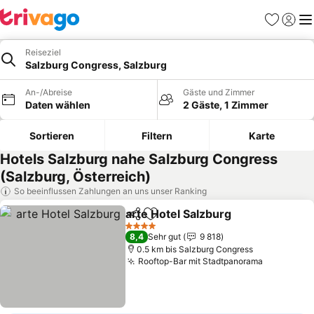
Favoriten
Einlog
Me
Reiseziel
Salzburg Congress, Salzburg
An-/Abreise
Gäste und Zimmer
Daten wählen
2 Gäste, 1 Zimmer
Sortieren
Filtern
Karte
Hotels Salzburg nahe Salzburg Congress
(Salzburg, Österreich)
So beeinflussen Zahlungen an uns unser Ranking
arte Hotel Salzburg
Teilen
Zu Favoriten hinzufügen
Preise
4 Sterne
8,4
Sehr gut
9 818
0.5 km bis Salzburg Congress
Rooftop-Bar mit Stadtpanorama
Preise se