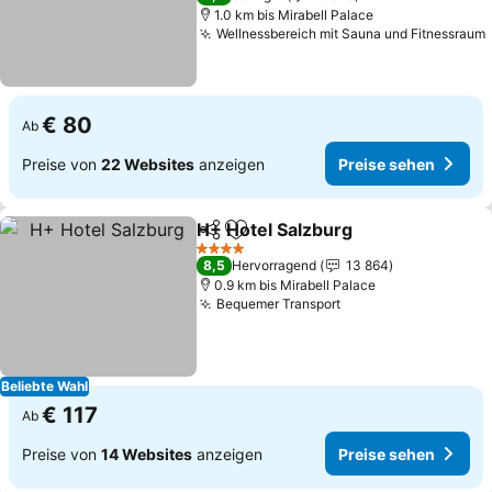
1.0 km bis Mirabell Palace
Wellnessbereich mit Sauna und Fitnessraum
€ 80
Ab
Preise von
22 Websites
anzeigen
Preise sehen
H+ Hotel Salzburg
Teilen
Zu Favoriten hinzufügen
Preise s
4 Sterne
8,5
Hervorragend
13 864
0.9 km bis Mirabell Palace
Bequemer Transport
Preise sehen
Beliebte Wahl
€ 117
Ab
Preise von
14 Websites
anzeigen
Preise sehen