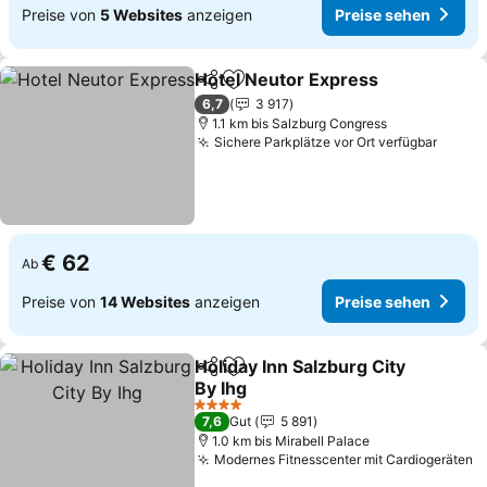
Preise von
5 Websites
anzeigen
Preise sehen
Hotel Neutor Express
Teilen
Zu Favoriten hinzufügen
Prei
6,7
3 917
1.1 km bis Salzburg Congress
Sichere Parkplätze vor Ort verfügbar
Preis
€ 62
Ab
Preise von
14 Websites
anzeigen
Preise sehen
Holiday Inn Salzburg City
Teilen
Zu Favoriten hinzufügen
By Ihg
Preise sehen
4 Sterne
7,6
Gut
5 891
1.0 km bis Mirabell Palace
Modernes Fitnesscenter mit Cardiogeräten
P