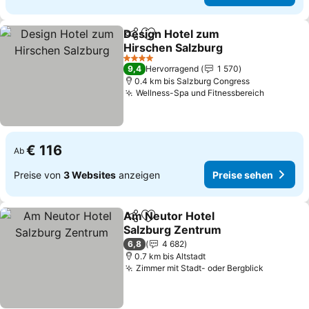
Design Hotel zum
Teilen
Zu Favoriten hinzufügen
Hirschen Salzburg
Preise sehen
4 Sterne
9,4
Hervorragend
1 570
0.4 km bis Salzburg Congress
Wellness-Spa und Fitnessbereich
Preise s
€ 116
Ab
Preise von
3 Websites
anzeigen
Preise sehen
Am Neutor Hotel
Teilen
Zu Favoriten hinzufügen
Salzburg Zentrum
Preise sehen
6,8
4 682
0.7 km bis Altstadt
Zimmer mit Stadt- oder Bergblick
Preise s