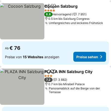
Cocoon Salzburg
Teilen
Zu Favoriten hinzufügen
Preise se
4 Sterne
8,8
Hervorragend
7 951
0.5 km bis Salzburg Congress
Umfangreiches und leckeres Frühstück
Prei
€ 76
Ab
Preise von
15 Websites
anzeigen
Preise sehen
PLAZA INN Salzburg City
Teilen
Zu Favoriten hinzufügen
P
3 Sterne
7,2
3 882
0.7 km bis Mirabell Palace
Panoramablick auf die Berge von der
Terrasse