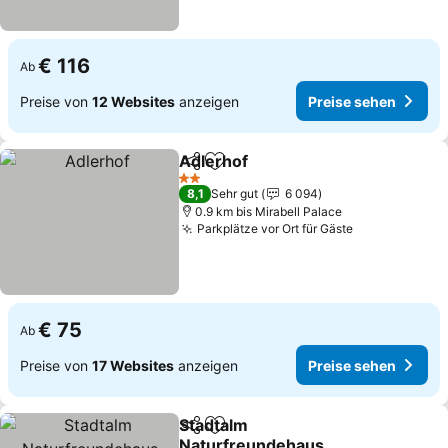
€ 116
Ab
Preise von
12 Websites
anzeigen
Preise sehen
Adlerhof
Teilen
Zu Favoriten hinzufügen
Preise sehen
2 Sterne
8,1
Sehr gut
6 094
0.9 km bis Mirabell Palace
Parkplätze vor Ort für Gäste
Preise sehen
€ 75
Ab
Preise von
17 Websites
anzeigen
Preise sehen
Stadtalm
Teilen
Zu Favoriten hinzufügen
Naturfreundehaus