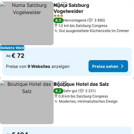
Numa Salzburg
Teilen
Zu Favoriten hinzufügen
Vogelweider
Preise sehen
3 Sterne
8,5
Hervorragend
3 895
1.0 km bis Salzburg Congress
Gut ausgestattete Küchenzeile im Zimmer
Pr
Beliebte Wahl
€ 72
Ab
Preise von
9 Websites
anzeigen
Preise sehen
Boutique Hotel das Salz
Teilen
Zu Favoriten hinzufügen
Pr
8,2
Sehr gut
2 231
0.8 km bis Salzburg Congress
Modernes, minimalistisches Design
Preise 