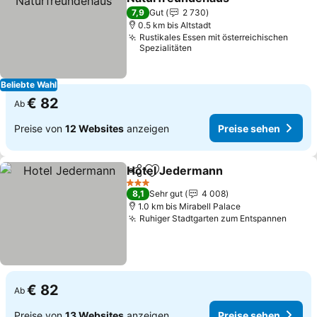
Preise sehen
7,9
Gut
2 730
0.5 km bis Altstadt
Rustikales Essen mit österreichischen
Spezialitäten
Beliebte Wahl
€ 82
Ab
Preise von
12 Websites
anzeigen
Preise sehen
Hotel Jedermann
Teilen
Zu Favoriten hinzufügen
Preise s
3 Sterne
8,1
Sehr gut
4 008
1.0 km bis Mirabell Palace
Ruhiger Stadtgarten zum Entspannen
Preis
€ 82
Ab
Preise von
13 Websites
anzeigen
Preise sehen