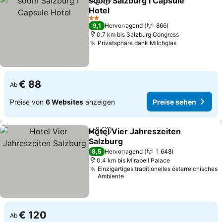
soom Salzburg I Capsule
Teilen
Zu Favoriten hinzufügen
Hotel
Preise sehen
2 Sterne
9,1
Hervorragend
866
0.7 km bis Salzburg Congress
Privatsphäre dank Milchglas
Preise sehe
€ 88
Ab
Preise von
6 Websites
anzeigen
Preise sehen
Hotel Vier Jahreszeiten
Teilen
Zu Favoriten hinzufügen
Salzburg
Preise sehen
8,5
Hervorragend
1 648
0.4 km bis Mirabell Palace
Einzigartiges traditionelles österreichisches
Ambiente
€ 120
Ab