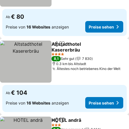
€ 80
Ab
Preise von
16 Websites
anzeigen
Preise sehen
Altstadthotel
Teilen
Zu Favoriten hinzufügen
Kasererbräu
Preise sehen
4 Sterne
8,1
Sehr gut
7 830
0.3 km bis Altstadt
Ältestes noch betriebenes Kino der Welt
Pre
€ 104
Ab
Preise von
16 Websites
anzeigen
Preise sehen
HOTEL andrä
Teilen
Zu Favoriten hinzufügen
Preise sehen
3 Sterne