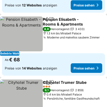
Preise von
12 Websites
anzeigen
Preise sehen
Pension Elisabeth -
Teilen
Zu Favoriten hinzufügen
Rooms & Apartments
Preise sehen
8,6
Hervorragend
3 433
1.3 km bis Mirabell Palace
Moderne und makellos saubere Zimmer
Prei
Beliebte Wahl
€ 68
Ab
Preise von
14 Websites
anzeigen
Preise sehen
Cityhotel Trumer Stube
Teilen
Zu Favoriten hinzufügen
Pr
3 Sterne
9,1
Hervorragend
2 859
0.4 km bis Mirabell Palace
Persönliche, familiäre Gastfreundschaft
Prei