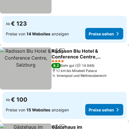
€ 123
Ab
Preise von
14 Websites
anzeigen
Preise sehen
Radisson Blu Hotel &
Teilen
Zu Favoriten hinzufügen
Conference Centre,
Salzburg
Preise sehen
4 Sterne
8,2
Sehr gut
14 646
1.1 km bis Mirabell Palace
Innenpool und Wellnessbereich
Preise se
€ 100
Ab
Preise von
15 Websites
anzeigen
Preise sehen
Gästehaus im