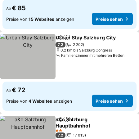
€ 85
Ab
Preise von
15 Websites
anzeigen
Preise sehen
Urban Stay Salzburg City
Teilen
Zu Favoriten hinzufügen
P
7,2
2 202
0.2 km bis Salzburg Congress
Familienzimmer mit mehreren Betten
Preise
€ 72
Ab
Preise von
4 Websites
anzeigen
Preise sehen
a&o Salzburg
Teilen
Zu Favoriten hinzufügen
Hauptbahnhof
Preise sehen
2 Sterne
7,2
17 013