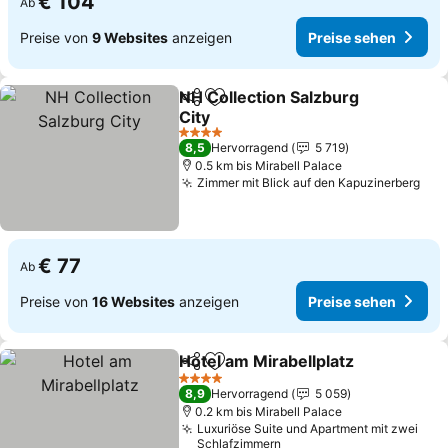
€ 104
Ab
Preise von
9 Websites
anzeigen
Preise sehen
NH Collection Salzburg
Teilen
Zu Favoriten hinzufügen
City
Preise sehen
4 Sterne
8,5
Hervorragend
5 719
0.5 km bis Mirabell Palace
Zimmer mit Blick auf den Kapuzinerberg
Pre
€ 77
Ab
Preise von
16 Websites
anzeigen
Preise sehen
Hotel am Mirabellplatz
Teilen
Zu Favoriten hinzufügen
Pre
4 Sterne
8,9
Hervorragend
5 059
0.2 km bis Mirabell Palace
Luxuriöse Suite und Apartment mit zwei
Schlafzimmern