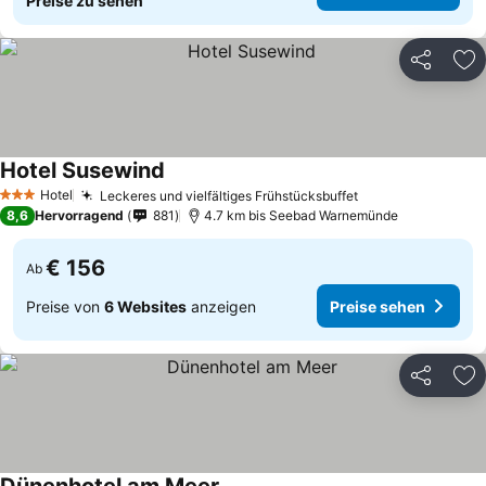
Preise zu sehen
Teilen
Zu
Hotel Susewind
Hotel
Leckeres und vielfältiges Frühstücksbuffet
3 Sterne
8,6
Hervorragend
881
4.7 km bis Seebad Warnemünde
€ 156
Ab
Preise von
6 Websites
anzeigen
Preise sehen
Teilen
Zu