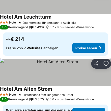
Hotel Am Leuchtturm
Hotel
Dachterrasse für entspannte Ausblicke
3 Sterne
9,0
Hervorragend
1 493
0.7 km bis Seebad Warnemünde
€ 214
Ab
Preise von
7 Websites
anzeigen
Preise sehen
Teilen
Zu
Hotel Am Alten Strom
Hotel
Historisches familiengeführtes Hotel
3 Sterne
9,0
Hervorragend
3 852
0.6 km bis Seebad Warnemünde
Wähle Reisedaten aus, um die genauen