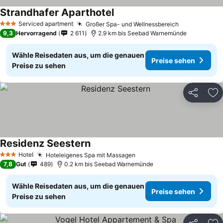
Strandhafer Aparthotel
Serviced apartment
Großer Spa- und Wellnessbereich
3 Sterne
9,3
Hervorragend
2 611
2.9 km bis Seebad Warnemünde
Wähle Reisedaten aus, um die genauen
Preise sehen
Preise zu sehen
Teilen
Zu
Residenz Seestern
Hotel
Hoteleigenes Spa mit Massagen
3 Sterne
7,8
Gut
489
0.2 km bis Seebad Warnemünde
Wähle Reisedaten aus, um die genauen
Preise sehen
Preise zu sehen