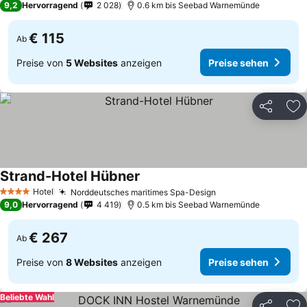
9,2
Hervorragend
2 028
0.6 km bis Seebad Warnemünde
€ 115
Ab
Preise von
5 Websites
anzeigen
Preise sehen
Teilen
Zu
Strand-Hotel Hübner
Hotel
Norddeutsches maritimes Spa-Design
4 Sterne
9,0
Hervorragend
4 419
0.5 km bis Seebad Warnemünde
€ 267
Ab
Preise von
8 Websites
anzeigen
Preise sehen
Beliebte Wahl