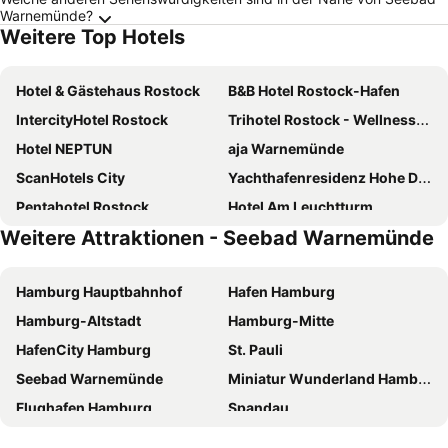
Warnemünde?
Weitere Top Hotels
Hotel & Gästehaus Rostock
B&B Hotel Rostock-Hafen
IntercityHotel Rostock
Trihotel Rostock - Wellnesshotel Adults Only
Hotel NEPTUN
aja Warnemünde
ScanHotels City
Yachthafenresidenz Hohe Düne
Pentahotel Rostock
Hotel Am Leuchtturm
Weitere Attraktionen - Seebad Warnemünde
Vienna House by Wyndham Sonne Rostock
Motel One Rostock
Grand Hotel Heiligendamm
Prize by Radisson, Rostock-City
Hamburg Hauptbahnhof
Hafen Hamburg
Hotel Prinzenpalais Bad Doberan
Arthotel ANA Amber
Hamburg-Altstadt
Hamburg-Mitte
WIROtel Warnemünde
Land gut Hotel Hermann
HafenCity Hamburg
St. Pauli
Arthotel ANA Amber Rostock
Hotel Sportforum
Seebad Warnemünde
Miniatur Wunderland Hamburg
Strandhotel Deichgraf
Strandhotel Dünenmeer
Flughafen Hamburg
Spandau
Baltic Hideaways Beach Hotel Warnemünde
B&B Hotel Rostock City-West
Reeperbahn
Elbphilharmonie
Hotel Godewind
Landhotel zum Honigdieb