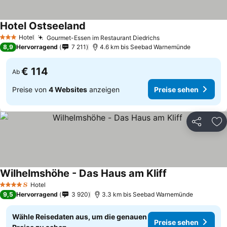
Hotel Ostseeland
Hotel
Gourmet-Essen im Restaurant Diedrichs
3 Sterne
8,9
Hervorragend
7 211
4.6 km bis Seebad Warnemünde
€ 114
Ab
Preise von
4 Websites
anzeigen
Preise sehen
Teilen
Zu
Wilhelmshöhe - Das Haus am Kliff
Hotel
4 Sterne
9,5
Hervorragend
3 920
3.3 km bis Seebad Warnemünde
Wähle Reisedaten aus, um die genauen
Preise sehen