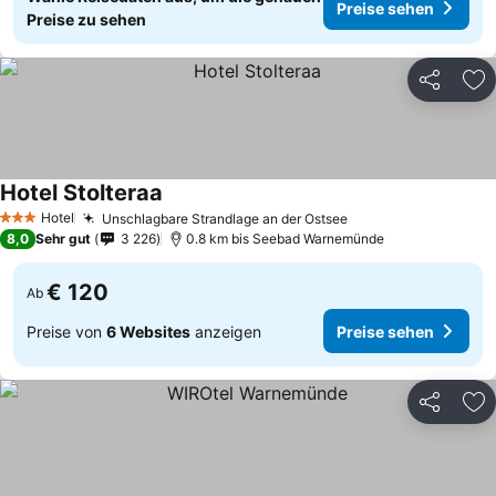
Preise sehen
Preise zu sehen
Teilen
Zu
Hotel Stolteraa
Hotel
Unschlagbare Strandlage an der Ostsee
3 Sterne
8,0
Sehr gut
3 226
0.8 km bis Seebad Warnemünde
€ 120
Ab
Preise von
6 Websites
anzeigen
Preise sehen
Teilen
Zu