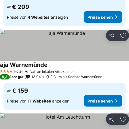
€ 209
Ab
Preise von
4 Websites
anzeigen
Preise sehen
Teilen
Zu
aja Warnemünde
Hotel
Nah an lokalen Attraktionen
4 Sterne
8,3
Sehr gut
13 041
0.3 km bis Seebad Warnemünde
€ 159
Ab
Preise von
11 Websites
anzeigen
Preise sehen
Teilen
Zu