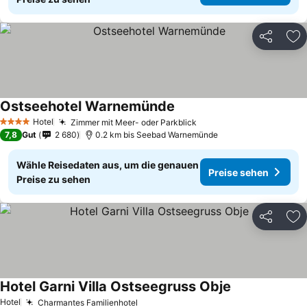
Teilen
Zu
Ostseehotel Warnemünde
Hotel
Zimmer mit Meer- oder Parkblick
4 Sterne
7,8
Gut
2 680
0.2 km bis Seebad Warnemünde
Wähle Reisedaten aus, um die genauen
Preise sehen
Preise zu sehen
Teilen
Zu
Hotel Garni Villa Ostseegruss Obje
Hotel
Charmantes Familienhotel