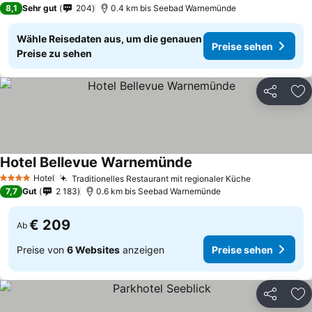
8,1
Sehr gut
204
0.4 km bis Seebad Warnemünde
Wähle Reisedaten aus, um die genauen
Preise sehen
Preise zu sehen
Teilen
Zu
Hotel Bellevue Warnemünde
Hotel
Traditionelles Restaurant mit regionaler Küche
4 Sterne
7,7
Gut
2 183
0.6 km bis Seebad Warnemünde
€ 209
Ab
Preise von
6 Websites
anzeigen
Preise sehen
Teilen
Zu