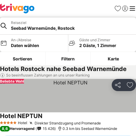
Favoriten
Einlog
Me
Reiseziel
Seebad Warnemünde, Rostock
An-/Abreise
Gäste und Zimmer
Daten wählen
2 Gäste, 1 Zimmer
Sortieren
Filtern
Karte
Hotels Rostock nahe Seebad Warnemünde
So beeinflussen Zahlungen an uns unser Ranking
Beliebte Wahl
Teilen
Zu
Hotel NEPTUN
Hotel
Direkter Strandzugang und Promenade
5 Sterne
8,6
Hervorragend
15 426
0.3 km bis Seebad Warnemünde