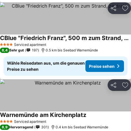
Teilen
Zu
CBlue "Friedrich Franz", 500 m zum Strand, zentral
Serviced apartment
4 Sterne
8,4
Sehr gut
197
0.5 km bis Seebad Warnemünde
Wähle Reisedaten aus, um die genauen
Preise sehen
Preise zu sehen
Teilen
Zu
Warnemünde am Kirchenplatz
Serviced apartment
4 Sterne
8,9
Hervorragend
301
0.4 km bis Seebad Warnemünde