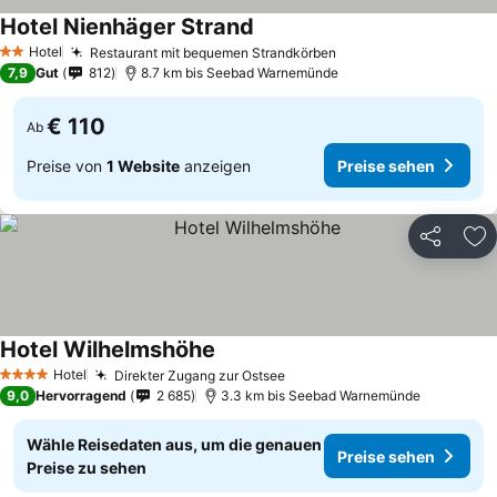
Hotel Nienhäger Strand
Hotel
Restaurant mit bequemen Strandkörben
2 Sterne
7,9
Gut
812
8.7 km bis Seebad Warnemünde
€ 110
Ab
Preise von
1 Website
anzeigen
Preise sehen
Teilen
Zu
Hotel Wilhelmshöhe
Hotel
Direkter Zugang zur Ostsee
4 Sterne
9,0
Hervorragend
2 685
3.3 km bis Seebad Warnemünde
Wähle Reisedaten aus, um die genauen
Preise sehen
Preise zu sehen