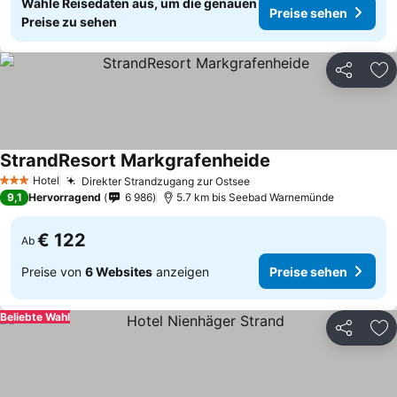
Wähle Reisedaten aus, um die genauen
Preise sehen
Preise zu sehen
Teilen
Zu
StrandResort Markgrafenheide
Hotel
Direkter Strandzugang zur Ostsee
3 Sterne
9,1
Hervorragend
6 986
5.7 km bis Seebad Warnemünde
€ 122
Ab
Preise von
6 Websites
anzeigen
Preise sehen
Beliebte Wahl
Teilen
Zu