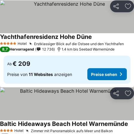
Teilen
Zu
Yachthafenresidenz Hohe Düne
Hotel
Erstklassiger Blick auf die Ostsee und den Yachthafen
5 Sterne
8,7
Hervorragend
12 736
1.4 km bis Seebad Warnemünde
€ 209
Ab
Preise von
11 Websites
anzeigen
Preise sehen
Teilen
Zu
Baltic Hideaways Beach Hotel Warnemünde
Hotel
Zimmer mit Panoramablick aufs Meer und Balkon
4 Sterne