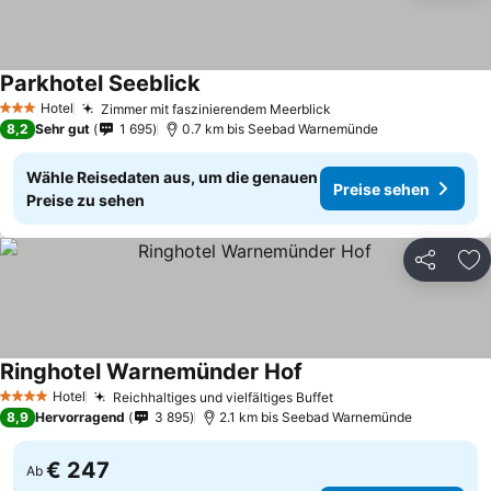
Parkhotel Seeblick
Hotel
Zimmer mit faszinierendem Meerblick
3 Sterne
8,2
Sehr gut
1 695
0.7 km bis Seebad Warnemünde
Wähle Reisedaten aus, um die genauen
Preise sehen
Preise zu sehen
Teilen
Zu
Ringhotel Warnemünder Hof
Hotel
Reichhaltiges und vielfältiges Buffet
4 Sterne
8,9
Hervorragend
3 895
2.1 km bis Seebad Warnemünde
€ 247
Ab