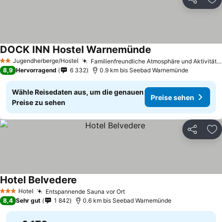
Teilen
Zu
DOCK INN Hostel Warnemünde
Jugendherberge/Hostel
Familienfreundliche Atmosphäre und Aktivitäten
2 Sterne
8,9
Hervorragend
6 332
0.9 km bis Seebad Warnemünde
Wähle Reisedaten aus, um die genauen
Preise sehen
Preise zu sehen
Teilen
Zu
Hotel Belvedere
Hotel
Entspannende Sauna vor Ort
3 Sterne
8,4
Sehr gut
1 842
0.6 km bis Seebad Warnemünde