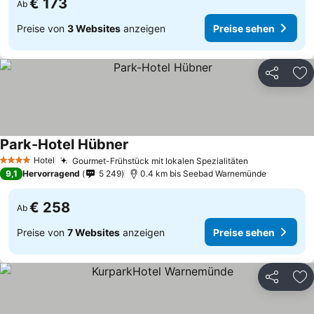
€ 173
Ab
Preise von
3 Websites
anzeigen
Preise sehen
Teilen
Zu
Park-Hotel Hübner
Hotel
Gourmet-Frühstück mit lokalen Spezialitäten
4 Sterne
9,1
Hervorragend
5 249
0.4 km bis Seebad Warnemünde
€ 258
Ab
Preise von
7 Websites
anzeigen
Preise sehen
Teilen
Zu