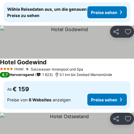
Wähle Reisedaten aus, um die genauen
Preise sehen
Preise zu sehen
Teilen
Zu
Hotel Godewind
Hotel
Salzwasser-Innenpool und Spa
4 Sterne
8,7
Hervorragend
1 623
5.1 km bis Seebad Warnemünde
€ 159
Ab
Preise von
6 Websites
anzeigen
Preise sehen
Teilen
Zu