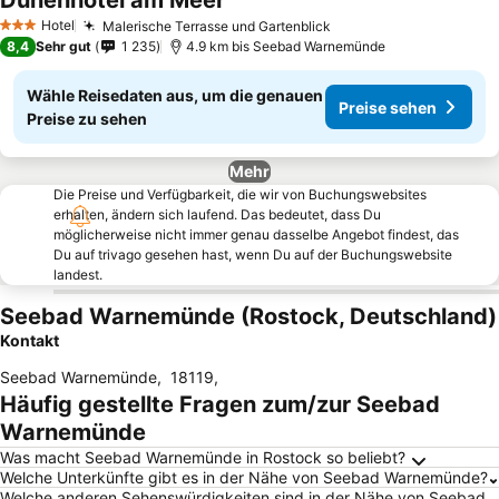
Dünenhotel am Meer
Hotel
Malerische Terrasse und Gartenblick
3 Sterne
8,4
Sehr gut
1 235
4.9 km bis Seebad Warnemünde
Wähle Reisedaten aus, um die genauen
Preise sehen
Preise zu sehen
Mehr
Die Preise und Verfügbarkeit, die wir von Buchungswebsites
erhalten, ändern sich laufend. Das bedeutet, dass Du
möglicherweise nicht immer genau dasselbe Angebot findest, das
Du auf trivago gesehen hast, wenn Du auf der Buchungswebsite
landest.
Seebad Warnemünde (Rostock, Deutschland)
Kontakt
Seebad Warnemünde
,
18119
,
Häufig gestellte Fragen zum/zur Seebad
Warnemünde
Was macht Seebad Warnemünde in Rostock so beliebt?
Welche Unterkünfte gibt es in der Nähe von Seebad Warnemünde?
Welche anderen Sehenswürdigkeiten sind in der Nähe von Seebad