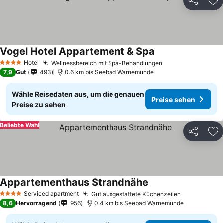
Teilen
Zu
Vogel Hotel Appartement & Spa
Hotel
Wellnessbereich mit Spa-Behandlungen
4 Sterne
7,9
Gut
493
0.6 km bis Seebad Warnemünde
Wähle Reisedaten aus, um die genauen
Preise sehen
Preise zu sehen
Beliebte Wahl
Teilen
Zu
Appartementhaus Strandnähe
Serviced apartment
Gut ausgestattete Küchenzeilen
4 Sterne
8,6
Hervorragend
956
0.4 km bis Seebad Warnemünde