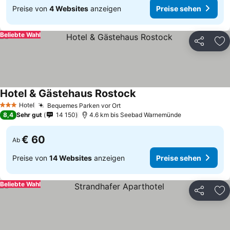
Preise von
4 Websites
anzeigen
Preise sehen
Beliebte Wahl
Teilen
Zu
Hotel & Gästehaus Rostock
Hotel
Bequemes Parken vor Ort
3 Sterne
8,4
Sehr gut
14 150
4.6 km bis Seebad Warnemünde
€ 60
Ab
Preise von
14 Websites
anzeigen
Preise sehen
Beliebte Wahl
Teilen
Zu