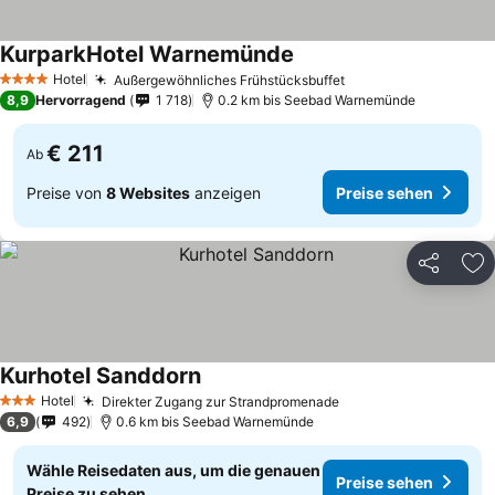
KurparkHotel Warnemünde
Hotel
Außergewöhnliches Frühstücksbuffet
4 Sterne
8,9
Hervorragend
1 718
0.2 km bis Seebad Warnemünde
€ 211
Ab
Preise von
8 Websites
anzeigen
Preise sehen
Teilen
Zu
Kurhotel Sanddorn
Hotel
Direkter Zugang zur Strandpromenade
3 Sterne
6,9
492
0.6 km bis Seebad Warnemünde
Wähle Reisedaten aus, um die genauen
Preise sehen
Preise zu sehen