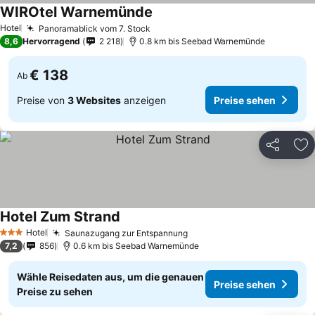
WIROtel Warnemünde
Hotel
Panoramablick vom 7. Stock
8,6
Hervorragend
2 218
0.8 km bis Seebad Warnemünde
€ 138
Ab
Preise von
3 Websites
anzeigen
Preise sehen
Teilen
Zu
Hotel Zum Strand
Hotel
Saunazugang zur Entspannung
3 Sterne
7,2
856
0.6 km bis Seebad Warnemünde
Wähle Reisedaten aus, um die genauen
Preise sehen
Preise zu sehen