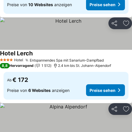
Preise von
10 Websites
anzeigen
Preise sehen
Teilen
Zu
Hotel Lerch
Hotel
Entspannendes Spa mit Sanarium-Dampfbad
4 Sterne
8,8
Hervorragend
1 512
2.4 km bis St. Johann-Alpendorf
€ 172
Ab
Preise von
6 Websites
anzeigen
Preise sehen
Teilen
Zu