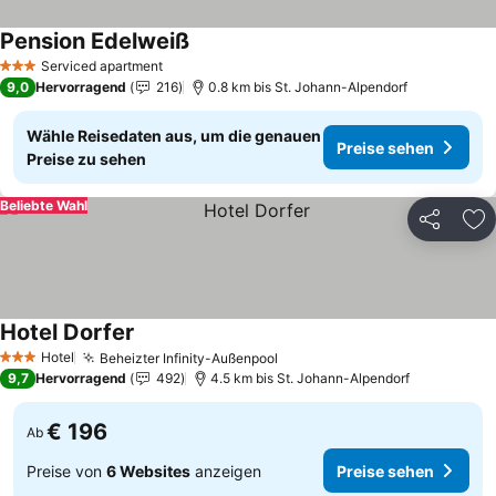
Pension Edelweiß
Serviced apartment
3 Sterne
9,0
Hervorragend
216
0.8 km bis St. Johann-Alpendorf
Wähle Reisedaten aus, um die genauen
Preise sehen
Preise zu sehen
Beliebte Wahl
Teilen
Zu
Hotel Dorfer
Hotel
Beheizter Infinity-Außenpool
3 Sterne
9,7
Hervorragend
492
4.5 km bis St. Johann-Alpendorf
€ 196
Ab
Preise von
6 Websites
anzeigen
Preise sehen