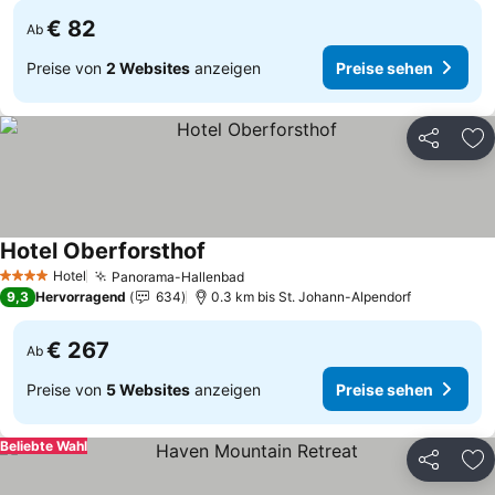
€ 82
Ab
Preise von
2 Websites
anzeigen
Preise sehen
Teilen
Zu
Hotel Oberforsthof
Hotel
Panorama-Hallenbad
4 Sterne
9,3
Hervorragend
634
0.3 km bis St. Johann-Alpendorf
€ 267
Ab
Preise von
5 Websites
anzeigen
Preise sehen
Beliebte Wahl
Teilen
Zu