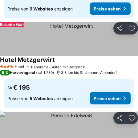
Preise von
9 Websites
anzeigen
Preise sehen
Beliebte Wahl
Teilen
Zu
Hotel Metzgerwirt
Hotel
Panorama-Suiten mit Bergblick
4 Sterne
9,3
Hervorragend
1 289
3.3 km bis St. Johann-Alpendorf
€ 195
Ab
Preise von
5 Websites
anzeigen
Preise sehen
Teilen
Zu