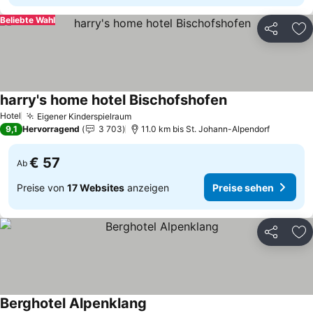
Beliebte Wahl
Teilen
Zu
harry's home hotel Bischofshofen
Hotel
Eigener Kinderspielraum
9,1
Hervorragend
3 703
11.0 km bis St. Johann-Alpendorf
€ 57
Ab
Preise von
17 Websites
anzeigen
Preise sehen
Teilen
Zu
Berghotel Alpenklang