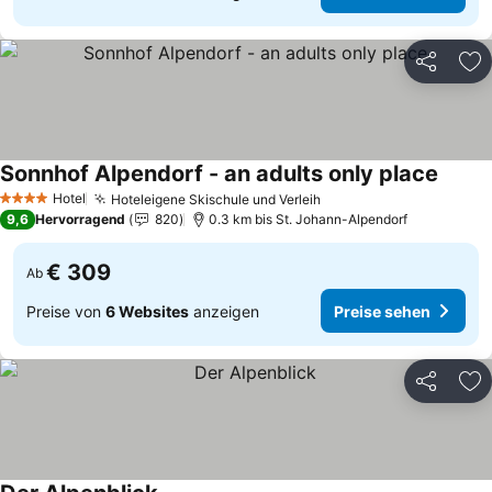
Teilen
Zu
Sonnhof Alpendorf - an adults only place
Hotel
Hoteleigene Skischule und Verleih
4 Sterne
9,6
Hervorragend
820
0.3 km bis St. Johann-Alpendorf
€ 309
Ab
Preise von
6 Websites
anzeigen
Preise sehen
Teilen
Zu