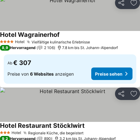
Teilen
Zu
Hotel Wagrainerhof
Hotel
Vielfältige kulinarische Erlebnisse
4 Sterne
8,9
Hervorragend
2 106
7.8 km bis St. Johann-Alpendorf
€ 307
Ab
Preise von
6 Websites
anzeigen
Preise sehen
Teilen
Zu
Hotel Restaurant Stöcklwirt
Hotel
Regionale Küche, die begeistert
3 Sterne
9,2
Hervorragend
890
3.2 km bis St. Johann-Alpendorf