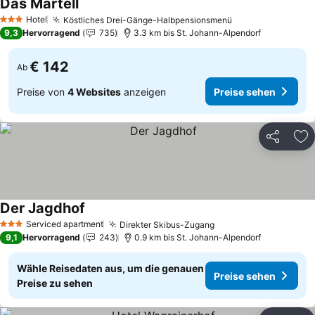
Das Martell
Hotel
Köstliches Drei-Gänge-Halbpensionsmenü
3 Sterne
9,3
Hervorragend
735
3.3 km bis St. Johann-Alpendorf
€ 142
Ab
Preise von
4 Websites
anzeigen
Preise sehen
Teilen
Zu
Der Jagdhof
Serviced apartment
Direkter Skibus-Zugang
3 Sterne
9,1
Hervorragend
243
0.9 km bis St. Johann-Alpendorf
Wähle Reisedaten aus, um die genauen
Preise sehen
Preise zu sehen