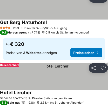
Teilen
Zu
Gut Berg Naturhotel
Hotel
Direkter Ski-in/Ski-out-Zugang
4 Sterne
9,1
Hervorragend
748
0.5 km bis St. Johann-Alpendorf
€ 320
Ab
Preise von
3 Websites
anzeigen
Preise sehen
Beliebte Wahl
Teilen
Zu
Hotel Lercher
Serviced apartment
Direkter Skibus zu den Pisten
8,3
Sehr gut
1 938
2.6 km bis St. Johann-Alpendorf