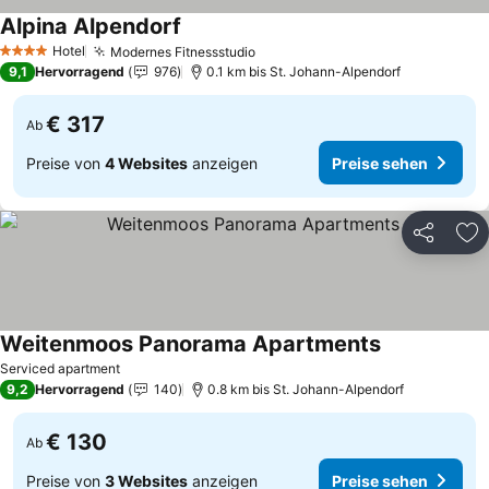
Alpina Alpendorf
Hotel
Modernes Fitnessstudio
4 Sterne
9,1
Hervorragend
976
0.1 km bis St. Johann-Alpendorf
€ 317
Ab
Preise von
4 Websites
anzeigen
Preise sehen
Teilen
Zu
Weitenmoos Panorama Apartments
Serviced apartment
9,2
Hervorragend
140
0.8 km bis St. Johann-Alpendorf
€ 130
Ab
Preise von
3 Websites
anzeigen
Preise sehen