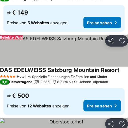
€ 149
Ab
Preise von
5 Websites
anzeigen
Preise sehen
Beliebte Wahl
Teilen
Zu
DAS EDELWEISS Salzburg Mountain Resort
Hotel
Spezielle Einrichtungen für Familien und Kinder
5 Sterne
9,6
Hervorragend
2 236
8.7 km bis St. Johann-Alpendorf
€ 500
Ab
Preise von
12 Websites
anzeigen
Preise sehen
Teilen
Zu