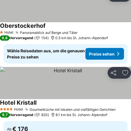
Oberstockerhof
Hotel
Panoramablick auf Berge und Täler
1 Sterne
9,8
Hervorragend
154
0.5 km bis St. Johann-Alpendorf
Wähle Reisedaten aus, um die genauen
Preise sehen
Preise zu sehen
Teilen
Zu
Hotel Kristall
Hotel
Gourmetküche mit lokalen und vielfältigen Gerichten
4 Sterne
9,7
Hervorragend
820
8.1 km bis St. Johann-Alpendorf
€ 176
Ab