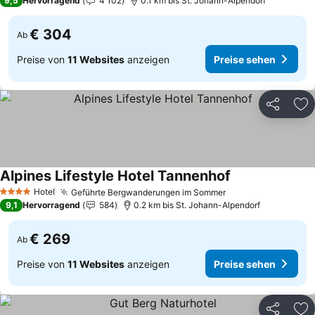
9,5
Hervorragend
4 102
0.1 km bis St. Johann-Alpendorf
€ 304
Ab
Preise von
11 Websites
anzeigen
Preise sehen
Teilen
Zu
Alpines Lifestyle Hotel Tannenhof
Hotel
Geführte Bergwanderungen im Sommer
4 Sterne
9,1
Hervorragend
584
0.2 km bis St. Johann-Alpendorf
€ 269
Ab
Preise von
11 Websites
anzeigen
Preise sehen