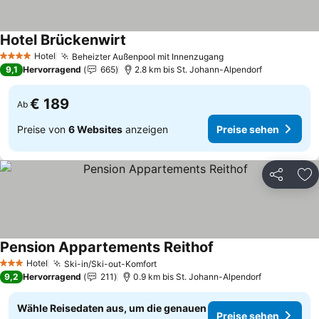
Hotel Brückenwirt
Hotel
Beheizter Außenpool mit Innenzugang
4 Sterne
9,1
Hervorragend
665
2.8 km bis St. Johann-Alpendorf
€ 189
Ab
Preise von
6 Websites
anzeigen
Preise sehen
Teilen
Zu
Pension Appartements Reithof
Hotel
Ski-in/Ski-out-Komfort
3 Sterne
9,2
Hervorragend
211
0.9 km bis St. Johann-Alpendorf
Wähle Reisedaten aus, um die genauen
Preise sehen