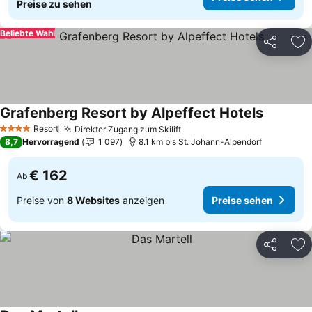
Preise zu sehen
Beliebte Wahl
Teilen
Zu
Grafenberg Resort by Alpeffect Hotels
Resort
Direkter Zugang zum Skilift
4 Sterne
8,7
Hervorragend
1 097
8.1 km bis St. Johann-Alpendorf
€ 162
Ab
Preise von
8 Websites
anzeigen
Preise sehen
Teilen
Zu