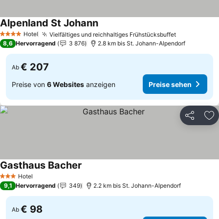
Alpenland St Johann
Hotel
Vielfältiges und reichhaltiges Frühstücksbuffet
4 Sterne
8,6
Hervorragend
3 876
2.8 km bis St. Johann-Alpendorf
€ 207
Ab
Preise von
6 Websites
anzeigen
Preise sehen
Teilen
Zu
Gasthaus Bacher
Hotel
3 Sterne
9,1
Hervorragend
349
2.2 km bis St. Johann-Alpendorf
€ 98
Ab