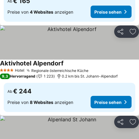
€ 165
Ab
Preise von
4 Websites
anzeigen
Preise sehen
Teilen
Zu
Aktivhotel Alpendorf
Hotel
Regionale österreichische Küche
4 Sterne
9,3
Hervorragend
1 223
0.2 km bis St. Johann-Alpendorf
€ 244
Ab
Preise von
8 Websites
anzeigen
Preise sehen
Teilen
Zu