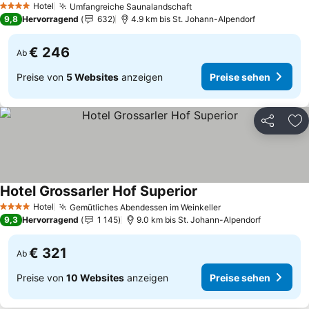
Hotel
Umfangreiche Saunalandschaft
4 Sterne
9,8
Hervorragend
632
4.9 km bis St. Johann-Alpendorf
€ 246
Ab
Preise von
5 Websites
anzeigen
Preise sehen
Teilen
Zu
Hotel Grossarler Hof Superior
Hotel
Gemütliches Abendessen im Weinkeller
4 Sterne
9,3
Hervorragend
1 145
9.0 km bis St. Johann-Alpendorf
€ 321
Ab
Preise von
10 Websites
anzeigen
Preise sehen