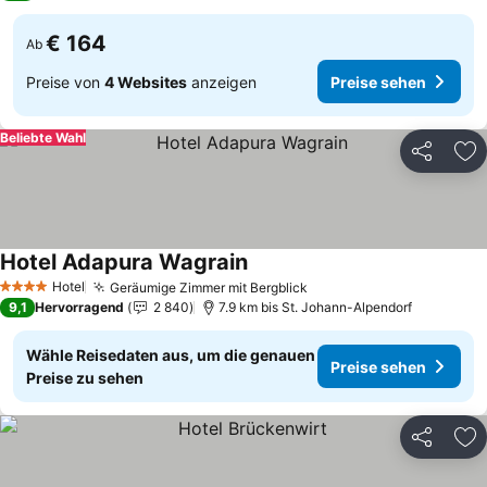
€ 164
Ab
Preise von
4 Websites
anzeigen
Preise sehen
Beliebte Wahl
Teilen
Zu
Hotel Adapura Wagrain
Hotel
Geräumige Zimmer mit Bergblick
4 Sterne
9,1
Hervorragend
2 840
7.9 km bis St. Johann-Alpendorf
Wähle Reisedaten aus, um die genauen
Preise sehen
Preise zu sehen
Teilen
Zu