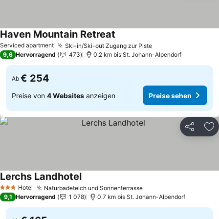
Haven Mountain Retreat
Serviced apartment
Ski-in/Ski-out Zugang zur Piste
9,6
Hervorragend
473
0.2 km bis St. Johann-Alpendorf
€ 254
Ab
Preise von
4 Websites
anzeigen
Preise sehen
Teilen
Zu
Lerchs Landhotel
Hotel
Naturbadeteich und Sonnenterrasse
3 Sterne
9,1
Hervorragend
1 078
0.7 km bis St. Johann-Alpendorf