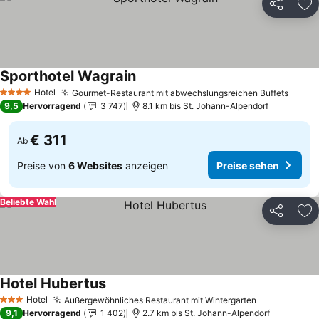
Teilen
Zu
Sporthotel Wagrain
Hotel
Gourmet-Restaurant mit abwechslungsreichen Buffets
4 Sterne
9,5
Hervorragend
3 747
8.1 km bis St. Johann-Alpendorf
€ 311
Ab
Preise von
6 Websites
anzeigen
Preise sehen
Beliebte Wahl
Teilen
Zu
Hotel Hubertus
Hotel
Außergewöhnliches Restaurant mit Wintergarten
3 Sterne
9,1
Hervorragend
1 402
2.7 km bis St. Johann-Alpendorf