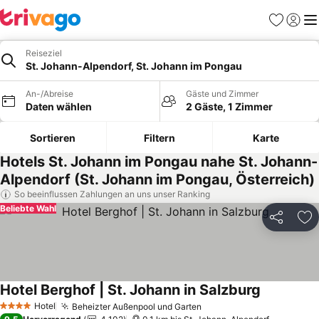
Favoriten
Einlog
Me
Reiseziel
St. Johann-Alpendorf, St. Johann im Pongau
An-/Abreise
Gäste und Zimmer
Daten wählen
2 Gäste, 1 Zimmer
Sortieren
Filtern
Karte
Hotels St. Johann im Pongau nahe St. Johann-
Alpendorf (St. Johann im Pongau, Österreich)
So beeinflussen Zahlungen an uns unser Ranking
Beliebte Wahl
Teilen
Zu
Hotel Berghof | St. Johann in Salzburg
Hotel
Beheizter Außenpool und Garten
4 Sterne