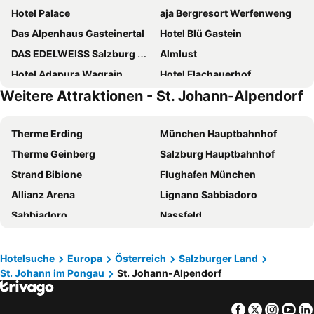
Hotel Palace
aja Bergresort Werfenweng
Das Alpenhaus Gasteinertal
Hotel Blü Gastein
DAS EDELWEISS Salzburg Mountain Resort
Almlust
Hotel Adapura Wagrain
Hotel Flachauerhof
Weitere Attraktionen - St. Johann-Alpendorf
Hotel Rauscher - Das Naturteichparadies
Österreichischer Hof
Hotel Zum Stern
Hotel Grossarler Hof Superior
Therme Erding
München Hauptbahnhof
Hotel Wagrainerhof
harry's home hotel Bischofshofen
Therme Geinberg
Salzburg Hauptbahnhof
Hotel Tauernhof
Das.Goldberg
Strand Bibione
Flughafen München
smartHOTEL
Sporthotel Wagrain
Allianz Arena
Lignano Sabbiadoro
Ferienwelt Kesselgrub
Scheffer's Hotel
Sabbiadoro
Nassfeld
Hotel Alpina
Alpenland St Johann
Bibione Pineda
Asia Spa
Park Hotel Gastein
Hotel Kristall
Zauchensee skiing area
Messezentrum Salzburg
Hotel Alpenwelt
POST POST Hotel - Alpine Boutique Hotel & Spa
Hotelsuche
Europa
Österreich
Salzburger Land
St. Johann im Pongau
St. Johann-Alpendorf
Hauptbahnhof Graz
Wörtherseestadion
Hotel Alte Post
Aldiana Club Hochkönig
Aqua-Dome
Innsbruck Hauptbahnhof
Hotel Nesslerhof
Schlosshotel Lacknerhof
Facebook
Twitter
Insta
Yo