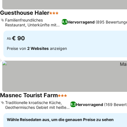
Guesthouse Haler
3 Sterne
Preise sehen
Familienfreundliches
Hervorragend
(895 Bewertung
9,5
Restaurant, Unterkünfte mit
Preise sehen
Gartenblick
€ 90
Ab
Preise von
2 Websites
anzeigen
Masnec Tourist Farm
3 Sterne
Preise sehen
Traditionelle kroatische Küche,
Hervorragend
(169 Bewer
9,2
Geothermisches Gebiet mit heißen
Preise sehen
Quellen
Wähle Reisedaten aus, um die genauen Preise zu sehen