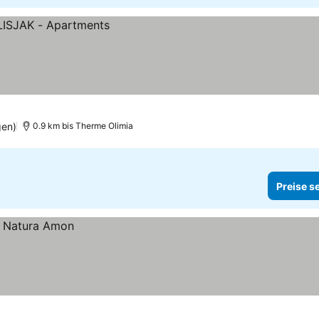
gen)
0.9 km bis Therme Olimia
Preise s