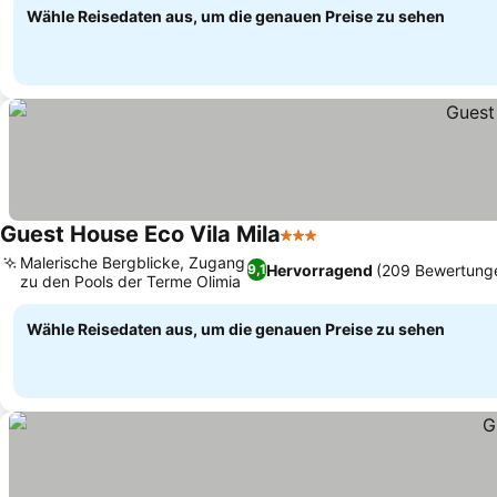
Wähle Reisedaten aus, um die genauen Preise zu sehen
Guest House Eco Vila Mila
3 Sterne
Preise sehen
Malerische Bergblicke, Zugang
Hervorragend
(209 Bewertung
9,1
zu den Pools der Terme Olimia
Preise sehen
Wähle Reisedaten aus, um die genauen Preise zu sehen