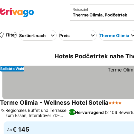
Reiseziel
Filter
Sortiert nach
Preis
Therme Olimia
Hotels Podčetrtek nahe Th
Beliebte Wahl
Terme Olimia - Wellness Hotel Sotelia
4 Sterne
Prei
Regionales Buffet und Terrasse
Hervorragend
(2 106 Bewert
9,0
zum Essen, Interaktiver 7D-
Preise sehen
Kinosaal
€ 145
Ab