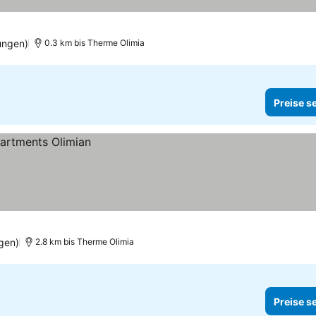
e sehen
ungen)
0.3 km bis Therme Olimia
Preise s
gen)
2.8 km bis Therme Olimia
Preise s