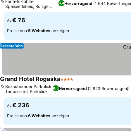
Farm-to-table-
Hervorragend
(1 644 Bewertunge
9,4
Speiseerlebnis, Ruhige
Preise sehen
Naturumgebung
€ 76
Ab
Preise von
5 Websites
anzeigen
Beliebte Wahl
Grand Hotel Rogaska
4 Sterne
Preise sehen
Bezaubernder Parkblick,
Hervorragend
(2 823 Bewertungen)
8,5
Terrasse mit Parkblick
Preise sehen
€ 236
Ab
Preise von
6 Websites
anzeigen