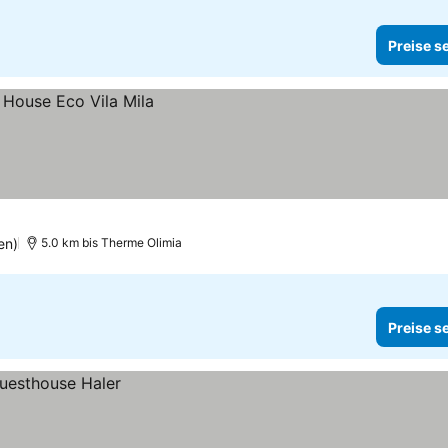
Preise s
en)
5.0 km bis Therme Olimia
Preise s