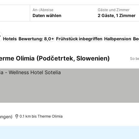
An-/Abreise
Gäste und Zimmer
Daten wählen
2 Gäste, 1 Zimmer
Hotels
Bewertung: 8,0+
Frühstück inbegriffen
Halbpension
Be
erme Olimia (Podčetrtek, Slowenien)
So b
se sehen
ungen)
0.1 km bis Therme Olimia