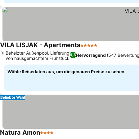
VILA LISJAK - Apartments
5 Sterne
Preise sehen
Beheizter Außenpool, Lieferung
Hervorragend
(547 Bewertun
9,5
von hausgemachtem Frühstück
Preise sehen
Wähle Reisedaten aus, um die genauen Preise zu sehen
Beliebte Wahl
Natura Amon
4 Sterne
Preise sehen