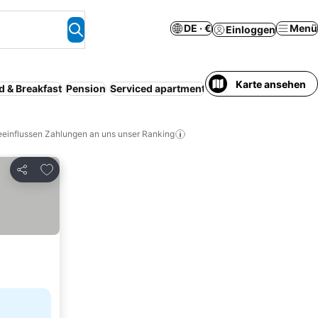
DE · €
Menü
Einloggen
Karte ansehen
d & Breakfast
Pension
Serviced apartment
Campingplatz
Landh
eeinflussen Zahlungen an uns unser Ranking
Zu Favoriten hinzufügen
Teilen