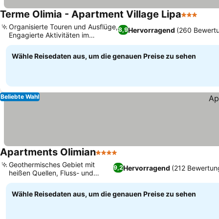
Terme Olimia - Apartment Village Lipa
3 Sterne
Preis
Organisierte Touren und Ausflüge,
Hervorragend
(260 Bewert
8,9
Engagierte Aktivitäten im
Preise sehen
Kinderclub
Wähle Reisedaten aus, um die genauen Preise zu sehen
Beliebte Wahl
Apartments Olimian
4 Sterne
Preise sehen
Geothermisches Gebiet mit
Hervorragend
(212 Bewertun
9,2
heißen Quellen, Fluss- und
Preise sehen
Gartenblick
Wähle Reisedaten aus, um die genauen Preise zu sehen