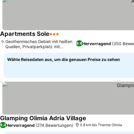
Apartments Sole
3 Sterne
Preise sehen
Geothermisches Gebiet mit heißen
Hervorragend
(350 Bewe
9,6
Quellen, Privatparkplatz mit
Preise sehen
Überwachung
Wähle Reisedaten aus, um die genauen Preise zu sehen
Glamping Olimia Adria Village
Preise sehen
Hervorragend
(274 Bewertungen)
9,0
0.8 km bis Therme Olimia