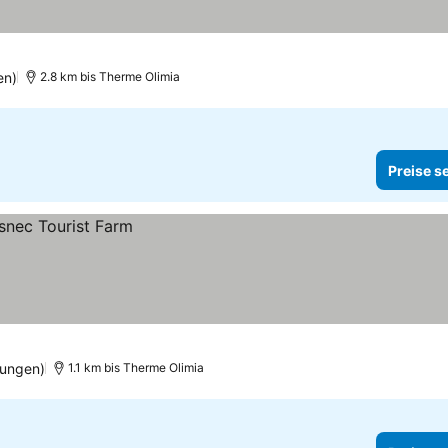
en)
2.8 km bis Therme Olimia
Preise s
tungen)
1.1 km bis Therme Olimia