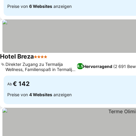
Preise von
6 Websites
anzeigen
Hotel Breza
4 Sterne
Preise sehen
Direkter Zugang zu Termalija
Hervorragend
(2 691 Bew
8,5
Wellness, Familienspaß in Termalija
Preise sehen
und Aqualuna
€ 142
Ab
Preise von
4 Websites
anzeigen