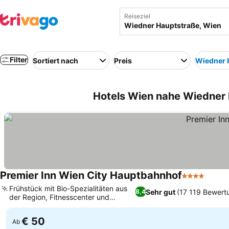
Reiseziel
Filter
Sortiert nach
Preis
Wiedner 
Hotels Wien nahe Wiedner 
Premier Inn Wien City Hauptbahnhof
4 Sterne
Preis
Frühstück mit Bio-Spezialitäten aus
Sehr gut
(17 119 Bewert
8,4
der Region, Fitnesscenter und
Preise sehen
Gartenblick
€ 50
Ab