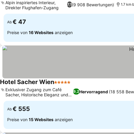
Alpin inspiriertes Interieur,
(9 908 Bewertungen)
7,1
1.7 km 
Direkter Flughafen-Zugang
Preise sehen
€ 47
Ab
Preise von
16 Websites
anzeigen
Hotel Sacher Wien
5 Sterne
Preise sehen
Exklusiver Zugang zum Café
Hervorragend
(18 558 Bew
9,2
Sacher, Historische Eleganz und
Preise sehen
antikes Dekor
€ 555
Ab
Preise von
15 Websites
anzeigen