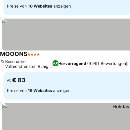
Preise von
10 Websites
anzeigen
MOOONS
4 Sterne
Preise sehen
Besondere
Hervorragend
(9 991 Bewertungen)
9,0
Vollmondfenster, Ruhige
Preise sehen
Gartenoase
€ 83
Ab
Preise von
16 Websites
anzeigen