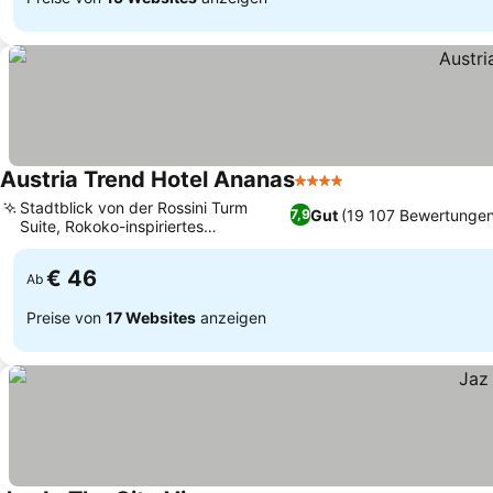
Austria Trend Hotel Ananas
4 Sterne
Preise sehen
Stadtblick von der Rossini Turm
Gut
(19 107 Bewertungen
7,9
Suite, Rokoko-inspiriertes
Preise sehen
Zimmerdesign
€ 46
Ab
Preise von
17 Websites
anzeigen