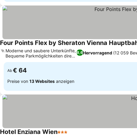
Four Points Flex by Sheraton Vienna Hauptba
Moderne und saubere Unterkünfte,
Hervorragend
(12 059 Be
8,6
Bequeme Parkmöglichkeiten direkt
Preise sehen
vor Ort
€ 64
Ab
Preise von
13 Websites
anzeigen
Hotel Enziana Wien
3 Sterne
Preise sehen