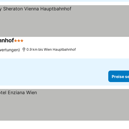
hnhof
3 Sterne
Preise sehen
wertungen)
0.9 km bis Wien Hauptbahnhof
Preise s