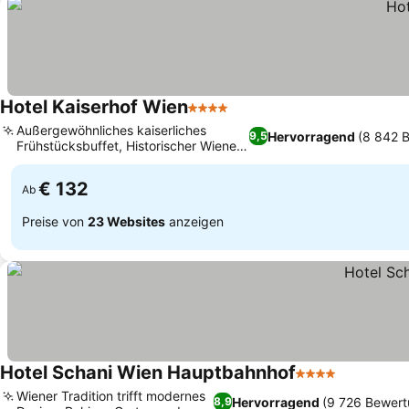
Hotel Kaiserhof Wien
4 Sterne
Preise sehen
Außergewöhnliches kaiserliches
Hervorragend
(8 842 
9,5
Frühstücksbuffet, Historischer Wiener
Preise sehen
Charme seit 1896
€ 132
Ab
Preise von
23 Websites
anzeigen
Hotel Schani Wien Hauptbahnhof
4 Sterne
Preise se
Wiener Tradition trifft modernes
Hervorragend
(9 726 Bewert
8,9