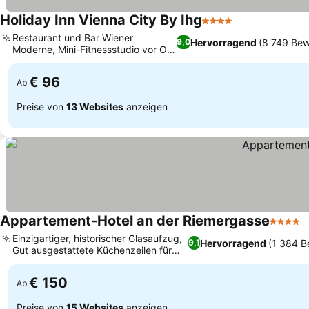
Holiday Inn Vienna City By Ihg
4 Sterne
Preise sehen
Restaurant und Bar Wiener
Hervorragend
(8 749 Be
9,0
Moderne, Mini-Fitnessstudio vor Ort
Preise sehen
für aktive Gäste
€ 96
Ab
Preise von
13 Websites
anzeigen
Appartement-Hotel an der Riemergasse
4 Stern
P
Einzigartiger, historischer Glasaufzug,
Hervorragend
(1 384 B
9,1
Gut ausgestattete Küchenzeilen für
Preise sehen
mehr Komfort
€ 150
Ab
Preise von
15 Websites
anzeigen