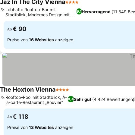
Jaz In The City Vienna
4 Sterne
Preise sehen
Lebhafte Rooftop-Bar mit
Hervorragend
(11 549 Be
9,1
Stadtblick, Modernes Design mit
Preise sehen
künstlerischem Flair
€ 90
Ab
Preise von
16 Websites
anzeigen
The Hoxton Vienna
4 Sterne
Preise sehen
Rooftop-Pool mit Stadtblick, À-
Sehr gut
(4 424 Bewertungen)
8,4
la-carte-Restaurant „Bouvier“
Preise sehen
€ 118
Ab
Preise von
13 Websites
anzeigen