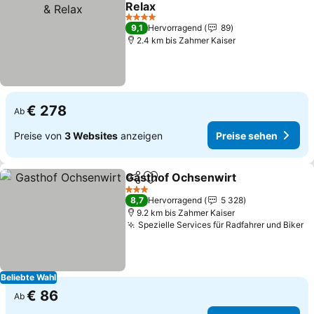
Relax
Preise sehen
4 Sterne
9,1
Hervorragend
89
2.4 km bis Zahmer Kaiser
€ 278
Ab
Preise von
3 Websites
anzeigen
Preise sehen
Gasthof Ochsenwirt
Teilen
Zu Favoriten hinzufügen
Preise
3 Sterne
8,7
Hervorragend
5 328
9.2 km bis Zahmer Kaiser
Spezielle Services für Radfahrer und Biker
P
Beliebte Wahl
€ 86
Ab