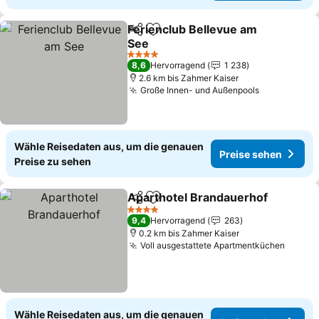
Ferienclub Bellevue am
Teilen
Zu Favoriten hinzufügen
See
Preise sehen
4 Sterne
8,6
Hervorragend
1 238
2.6 km bis Zahmer Kaiser
Große Innen- und Außenpools
Preise seh
Wähle Reisedaten aus, um die genauen
Preise sehen
Preise zu sehen
Aparthotel Brandauerhof
Teilen
Zu Favoriten hinzufügen
P
4 Sterne
9,4
Hervorragend
263
0.2 km bis Zahmer Kaiser
Voll ausgestattete Apartmentküchen
Preise
Wähle Reisedaten aus, um die genauen