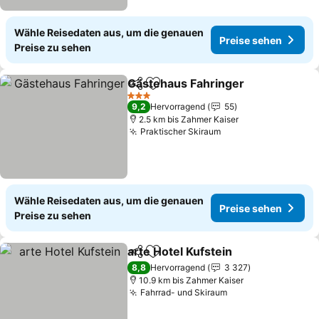
Wähle Reisedaten aus, um die genauen
Preise sehen
Preise zu sehen
Gästehaus Fahringer
Teilen
Zu Favoriten hinzufügen
Preis
3 Sterne
9,2
Hervorragend
55
2.5 km bis Zahmer Kaiser
Praktischer Skiraum
Preise sehen
Wähle Reisedaten aus, um die genauen
Preise sehen
Preise zu sehen
arte Hotel Kufstein
Teilen
Zu Favoriten hinzufügen
Preise 
8,8
Hervorragend
3 327
10.9 km bis Zahmer Kaiser
Fahrrad- und Skiraum
Preise sehen