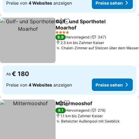
Preise von
4 Websites
anzeigen
Preise sehen
Golf- und Sporthotel
Teilen
Zu Favoriten hinzufügen
Moarhof
Preise sehen
4 Sterne
8,9
Hervorragend
347
2.5 km bis Zahmer Kaiser
Chalet-Zimmer auf Stelzen über dem Wasser
€ 180
Ab
Preise von
4 Websites
anzeigen
Preise sehen
Mittermooshof
Teilen
Zu Favoriten hinzufügen
Preise sehe
9,1
Hervorragend
276
1.1 km bis Zahmer Kaiser
Beheizter Außenpool mit Seeblick
Preise 