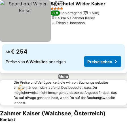
Sporthotel Wilder Kaiser
Teilen
Zu Favoriten hinzufügen
P
4 Sterne
8,8
Hervorragend
1 508
8.5 km bis Zahmer Kaiser
Erlebnis-Innenpool
Preise sehen
€ 254
Ab
Preise von
6 Websites
anzeigen
Preise sehen
Mehr
Die Preise und Verfügbarkeit, die wir von Buchungswebsites
erhalten, ändern sich laufend. Das bedeutet, dass Du
möglicherweise nicht immer genau dasselbe Angebot findest, das
Du auf trivago gesehen hast, wenn Du auf der Buchungswebsite
landest.
Zahmer Kaiser (Walchsee, Österreich)
Kontakt