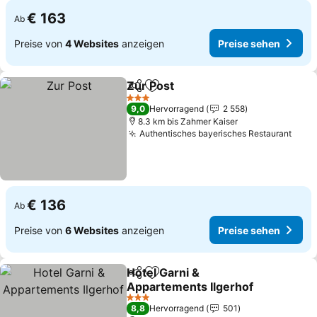
€ 163
Ab
Preise von
4 Websites
anzeigen
Preise sehen
Zur Post
Teilen
Zu Favoriten hinzufügen
Preise sehen
3 Sterne
9,0
Hervorragend
2 558
8.3 km bis Zahmer Kaiser
Authentisches bayerisches Restaurant
Prei
€ 136
Ab
Preise von
6 Websites
anzeigen
Preise sehen
Hotel Garni &
Teilen
Zu Favoriten hinzufügen
Appartements Ilgerhof
Preise sehen
3 Sterne
8,8
Hervorragend
501