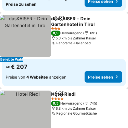
Preise sehen
Preise zu sehen
dasKAISER - Dein
Teilen
Zu Favoriten hinzufügen
Gartenhotel in Tirol
Preise sehen
3 Sterne
8,9
Hervorragend
691
5.3 km bis Zahmer Kaiser
Panorama-Hallenbad
Preise sehen
Beliebte Wahl
€ 207
Ab
Preise von
4 Websites
anzeigen
Preise sehen
Hotel Riedl
Teilen
Zu Favoriten hinzufügen
Preise sehen
4 Sterne
9,5
Hervorragend
745
6.3 km bis Zahmer Kaiser
Regionale Gourmetküche
Preise sehen