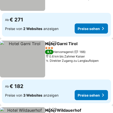
€ 271
Ab
Preise von
2 Websites
anzeigen
Preise sehen
Hotel Garni Tirol
Teilen
Zu Favoriten hinzufügen
Preise se
3 Sterne
9,1
Hervorragend
166
0.6 km bis Zahmer Kaiser
Direkter Zugang zu Langlaufloipen
Preise 
€ 182
Ab
Preise von
3 Websites
anzeigen
Preise sehen
Hotel Wildauerhof
Teilen
Zu Favoriten hinzufügen