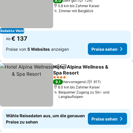
Preise sehen
8,0
Sehr gut
724
5.8 km bis Zahmer Kaiser
Zimmer mit Bergblick
Preise sehen
Beliebte Wahl
€ 137
Ab
Preise von
5 Websites
anzeigen
Preise sehen
Hotel Alpina Wellness &
Teilen
Zu Favoriten hinzufügen
Spa Resort
Preise sehen
4 Sterne
9,1
Hervorragend
917
8.0 km bis Zahmer Kaiser
Bequemer Zugang zu Ski- und
Langlaufloipen
Wähle Reisedaten aus, um die genauen
Preise sehen
Preise zu sehen