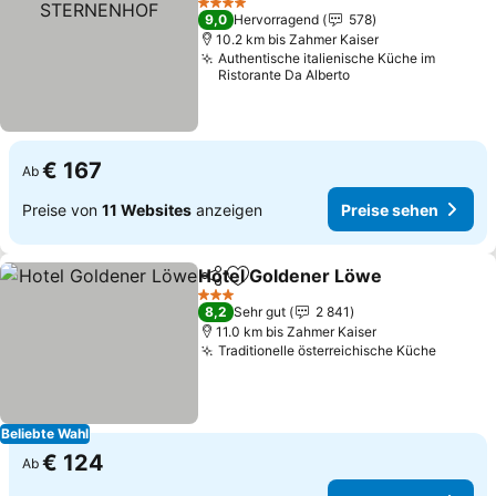
4 Sterne
9,0
Hervorragend
578
10.2 km bis Zahmer Kaiser
Authentische italienische Küche im
Ristorante Da Alberto
€ 167
Ab
Preise von
11 Websites
anzeigen
Preise sehen
Hotel Goldener Löwe
Teilen
Zu Favoriten hinzufügen
Preis
3 Sterne
8,2
Sehr gut
2 841
11.0 km bis Zahmer Kaiser
Traditionelle österreichische Küche
Preise
Beliebte Wahl
€ 124
Ab