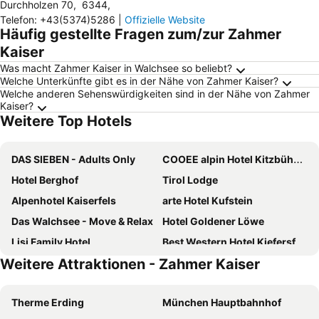
Durchholzen 70
,
6344
,
Telefon
:
+43(5374)5286
|
Offizielle Website
Häufig gestellte Fragen zum/zur Zahmer
Kaiser
Was macht Zahmer Kaiser in Walchsee so beliebt?
Welche Unterkünfte gibt es in der Nähe von Zahmer Kaiser?
Welche anderen Sehenswürdigkeiten sind in der Nähe von Zahmer
Kaiser?
Weitere Top Hotels
DAS SIEBEN - Adults Only
COOEE alpin Hotel Kitzbüheler Alpen
Hotel Berghof
Tirol Lodge
Alpenhotel Kaiserfels
arte Hotel Kufstein
Das Walchsee - Move & Relax
Hotel Goldener Löwe
Lisi Family Hotel
Best Western Hotel Kiefersfelden
Weitere Attraktionen - Zahmer Kaiser
Gasthof Ochsenwirt
Sporthotel Ellmau in Tirol
Hotel Wirtshaus Post
Hotel Platzhirsch Kufstein
Therme Erding
München Hauptbahnhof
Schloss Münichau
Boutique Hotel im Auracher Löchl