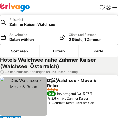
Favoriten
Einlog
Me
Reiseziel
Zahmer Kaiser, Walchsee
An-/Abreise
Gäste und Zimmer
Daten wählen
2 Gäste, 1 Zimmer
Sortieren
Filtern
Karte
Hotels Walchsee nahe Zahmer Kaiser
(Walchsee, Österreich)
So beeinflussen Zahlungen an uns unser Ranking
Das Walchsee - Move &
Teilen
Zu Favoriten hinzufügen
Relax
Preise sehen
4 Sterne
9,0
Hervorragend
5 972
2.6 km bis Zahmer Kaiser
Gourmet-Restaurant am See
Preise sehe
Beliebte Wahl