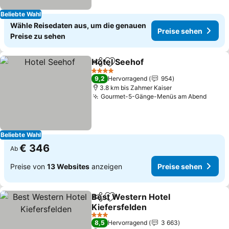
Beliebte Wahl
Wähle Reisedaten aus, um die genauen
Preise sehen
Preise zu sehen
Hotel Seehof
Teilen
Zu Favoriten hinzufügen
Preise sehen
4 Sterne
9,2
Hervorragend
954
3.8 km bis Zahmer Kaiser
Gourmet-5-Gänge-Menüs am Abend
Preis
Beliebte Wahl
€ 346
Ab
Preise von
13 Websites
anzeigen
Preise sehen
Best Western Hotel
Teilen
Zu Favoriten hinzufügen
Kiefersfelden
Preise sehen
3 Sterne
8,5
Hervorragend
3 663