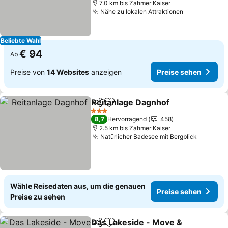
7.0 km bis Zahmer Kaiser
Nähe zu lokalen Attraktionen
Preise sehe
Beliebte Wahl
€ 94
Ab
Preise von
14 Websites
anzeigen
Preise sehen
Reitanlage Dagnhof
Teilen
Zu Favoriten hinzufügen
Preise
3 Sterne
8,7
Hervorragend
458
2.5 km bis Zahmer Kaiser
Natürlicher Badesee mit Bergblick
Preise 
Wähle Reisedaten aus, um die genauen
Preise sehen
Preise zu sehen
Das Lakeside - Move &
Teilen
Zu Favoriten hinzufügen