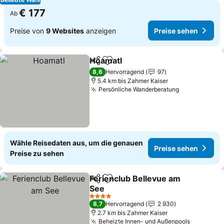
€ 177
Ab
Preise von
9 Websites
anzeigen
Preise sehen
Hoamatl
Teilen
Zu Favoriten hinzufügen
Preise sehen
8,6
Hervorragend
97
5.4 km bis Zahmer Kaiser
Persönliche Wanderberatung
Preise sehe
Wähle Reisedaten aus, um die genauen
Preise sehen
Preise zu sehen
Ferienclub Bellevue am
Teilen
Zu Favoriten hinzufügen
See
Preise sehen
4 Sterne
8,7
Hervorragend
2 930
2.7 km bis Zahmer Kaiser
Beheizte Innen- und Außenpools
Preise s