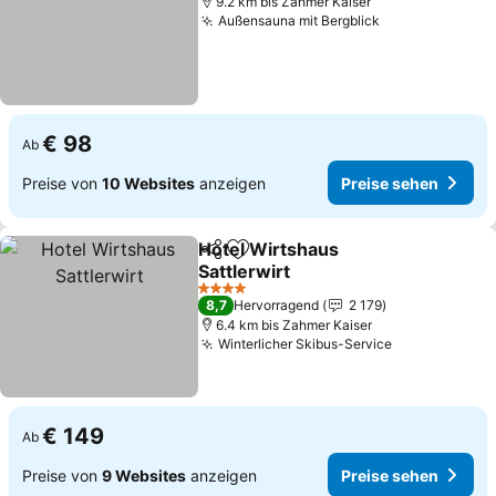
9.2 km bis Zahmer Kaiser
Außensauna mit Bergblick
Preise sehen
€ 98
Ab
Preise von
10 Websites
anzeigen
Preise sehen
Hotel Wirtshaus
Teilen
Zu Favoriten hinzufügen
Sattlerwirt
Preise sehen
4 Sterne
8,7
Hervorragend
2 179
6.4 km bis Zahmer Kaiser
Winterlicher Skibus-Service
Preise sehe
€ 149
Ab
Preise von
9 Websites
anzeigen
Preise sehen