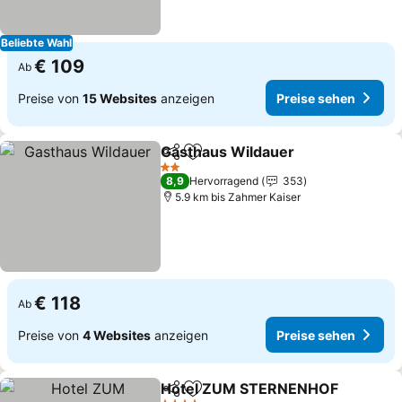
Beliebte Wahl
€ 109
Ab
Preise von
15 Websites
anzeigen
Preise sehen
Gasthaus Wildauer
Teilen
Zu Favoriten hinzufügen
Preise 
2 Sterne
8,9
Hervorragend
353
5.9 km bis Zahmer Kaiser
€ 118
Ab
Preise von
4 Websites
anzeigen
Preise sehen
Hotel ZUM STERNENHOF
Teilen
Zu Favoriten hinzufügen