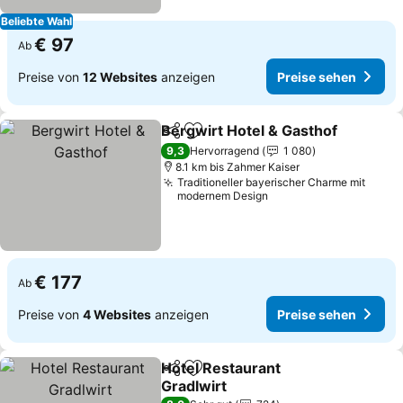
Beliebte Wahl
€ 97
Ab
Preise von
12 Websites
anzeigen
Preise sehen
Bergwirt Hotel & Gasthof
Teilen
Zu Favoriten hinzufügen
P
9,3
Hervorragend
1 080
8.1 km bis Zahmer Kaiser
Traditioneller bayerischer Charme mit
modernem Design
€ 177
Ab
Preise von
4 Websites
anzeigen
Preise sehen
Hotel Restaurant
Teilen
Zu Favoriten hinzufügen
Gradlwirt