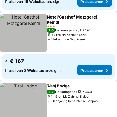
Preise von
15 Websites
anzeigen
Preise sehen
Hotel Gasthof Metzgerei
Teilen
Zu Favoriten hinzufügen
Keindl
Preise sehen
3 Sterne
9,0
Hervorragend
2 294
9.7 km bis Zahmer Kaiser
Verkauf von Skipässen
Preise sehen
€ 167
Ab
Preise von
8 Websites
anzeigen
Preise sehen
Tirol Lodge
Teilen
Zu Favoriten hinzufügen
Preise sehen
8,7
Hervorragend
7 363
14.6 km bis Zahmer Kaiser
Ganzjährig beheizter Außenpool
Preise se