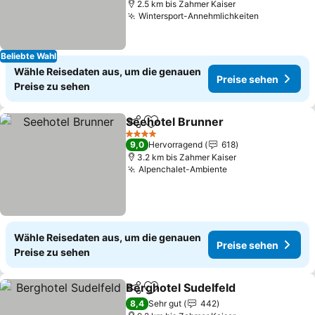
2.5 km bis Zahmer Kaiser
Wintersport-Annehmlichkeiten
Preise seh
Beliebte Wahl
Wähle Reisedaten aus, um die genauen
Preise sehen
Preise zu sehen
Seehotel Brunner
Teilen
Zu Favoriten hinzufügen
Preise s
4 Sterne
9,0
Hervorragend
618
3.2 km bis Zahmer Kaiser
Alpenchalet-Ambiente
Preise sehen
Wähle Reisedaten aus, um die genauen
Preise sehen
Preise zu sehen
Berghotel Sudelfeld
Teilen
Zu Favoriten hinzufügen
Preise
8,4
Sehr gut
442