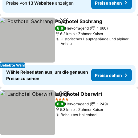
Preise von
13 Websites
anzeigen
Preise sehen
Posthotel Sachrang
Teilen
Zu Favoriten hinzufügen
Preise
8,6
Hervorragend
1 660
6.2 km bis Zahmer Kaiser
Historisches Hauptgebäude und alpiner
Anbau
Beliebte Wahl
Wähle Reisedaten aus, um die genauen
Preise sehen
Preise zu sehen
Landhotel Oberwirt
Teilen
Zu Favoriten hinzufügen
Preise
4 Sterne
8,8
Hervorragend
1 249
5.8 km bis Zahmer Kaiser
Beheiztes Hallenbad
Preise sehen