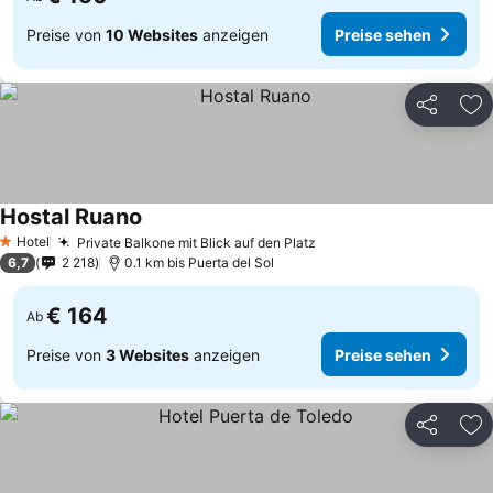
Preise von
10 Websites
anzeigen
Preise sehen
Teilen
Zu
Hostal Ruano
Preise sehen
Hotel
Private Balkone mit Blick auf den Platz
Preise sehen
1 Sterne
6,7
2 218
0.1 km bis Puerta del Sol
€ 164
Ab
Preise von
3 Websites
anzeigen
Preise sehen
Teilen
Zu