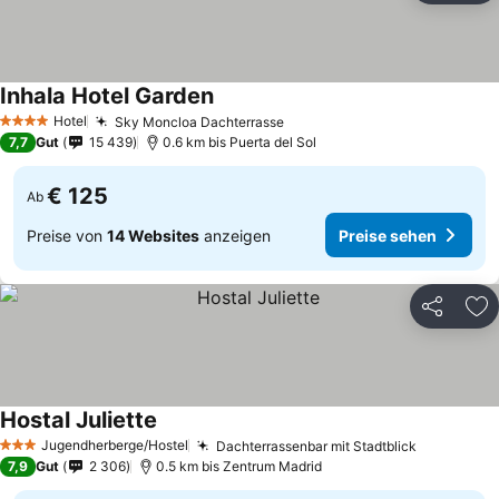
Inhala Hotel Garden
Preise sehen
Hotel
Sky Moncloa Dachterrasse
Preise sehen
4 Sterne
7,7
Gut
15 439
0.6 km bis Puerta del Sol
€ 125
Ab
Preise von
14 Websites
anzeigen
Preise sehen
Teilen
Zu
Hostal Juliette
Preise sehen
Jugendherberge/Hostel
Dachterrassenbar mit Stadtblick
Preise se
3 Sterne
7,9
Gut
2 306
0.5 km bis Zentrum Madrid