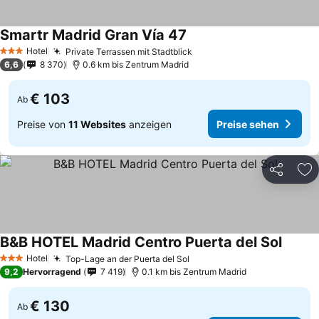
Smartr Madrid Gran Vía 47
Preise sehen
Hotel
Private Terrassen mit Stadtblick
Preise sehen
3 Sterne
6,6
8 370
0.6 km bis Zentrum Madrid
€ 103
Ab
Preise von
11 Websites
anzeigen
Preise sehen
Teilen
Zu
B&B HOTEL Madrid Centro Puerta del Sol
Preise
Hotel
Top-Lage an der Puerta del Sol
Preise sehen
3 Sterne
9,2
Hervorragend
7 419
0.1 km bis Zentrum Madrid
€ 130
Ab