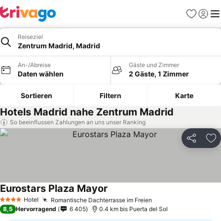
Favoriten
Einlog
Me
Reiseziel
Zentrum Madrid, Madrid
An-/Abreise
Gäste und Zimmer
Daten wählen
2 Gäste, 1 Zimmer
Sortieren
Filtern
Karte
Hotels Madrid nahe Zentrum Madrid
So beeinflussen Zahlungen an uns unser Ranking
Teilen
Zu
Eurostars Plaza Mayor
Preise sehen
Hotel
Romantische Dachterrasse im Freien
Preise sehen
4 Sterne
8,5
Hervorragend
6 405
0.4 km bis Puerta del Sol