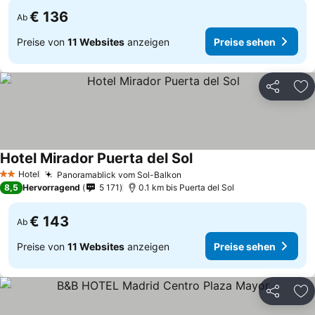
€ 136
Ab
Preise von
11 Websites
anzeigen
Preise sehen
Teilen
Zu
Hotel Mirador Puerta del Sol
Preise sehen
Hotel
Panoramablick vom Sol-Balkon
Preise sehen
2 Sterne
8,5
Hervorragend
5 171
0.1 km bis Puerta del Sol
€ 143
Ab
Preise von
11 Websites
anzeigen
Preise sehen
Teilen
Zu