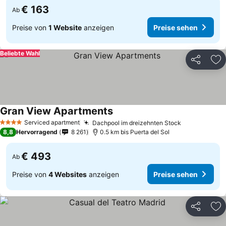
€ 163
Ab
Preise von
1 Website
anzeigen
Preise sehen
Beliebte Wahl
Teilen
Zu
Gran View Apartments
Preise sehen
Serviced apartment
Dachpool im dreizehnten Stock
Preise sehe
4 Sterne
8,8
Hervorragend
8 261
0.5 km bis Puerta del Sol
€ 493
Ab
Preise von
4 Websites
anzeigen
Preise sehen
Teilen
Zu