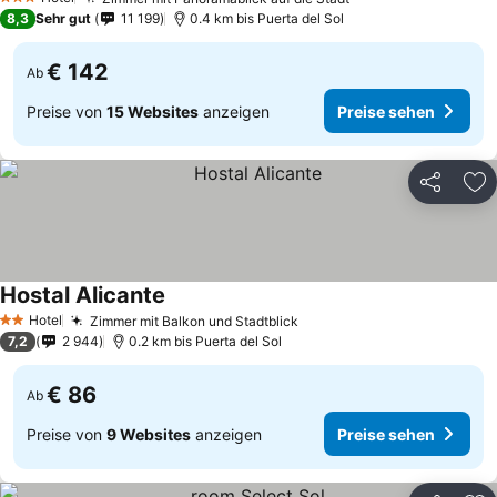
Preise sehen
3 Sterne
8,3
Sehr gut
11 199
0.4 km bis Puerta del Sol
€ 142
Ab
Preise von
15 Websites
anzeigen
Preise sehen
Teilen
Zu
Hostal Alicante
Preise sehen
Hotel
Zimmer mit Balkon und Stadtblick
Preise sehen
2 Sterne
7,2
2 944
0.2 km bis Puerta del Sol
€ 86
Ab
Preise von
9 Websites
anzeigen
Preise sehen