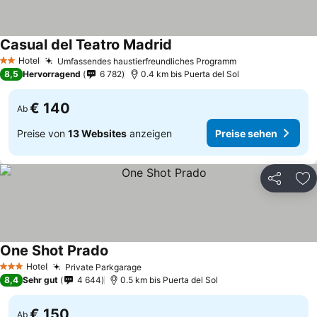
Casual del Teatro Madrid
Preise sehen
Hotel
Umfassendes haustierfreundliches Programm
Preise sehen
2 Sterne
8,5
Hervorragend
6 782
0.4 km bis Puerta del Sol
€ 140
Ab
Preise von
13 Websites
anzeigen
Preise sehen
Teilen
Zu
One Shot Prado
Preise sehen
Hotel
Private Parkgarage
Preise sehen
3 Sterne
8,4
Sehr gut
4 644
0.5 km bis Puerta del Sol
€ 150
Ab