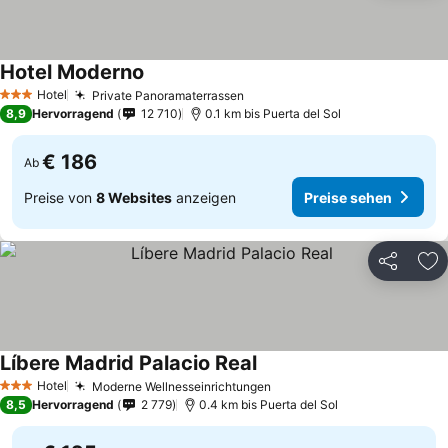
Hotel Moderno
Preise sehen
Hotel
Private Panoramaterrassen
Preise sehen
3 Sterne
8,9
Hervorragend
12 710
0.1 km bis Puerta del Sol
€ 186
Ab
Preise von
8 Websites
anzeigen
Preise sehen
Teilen
Zu
Líbere Madrid Palacio Real
Preise sehen
Hotel
Moderne Wellnesseinrichtungen
Preise sehen
3 Sterne
8,5
Hervorragend
2 779
0.4 km bis Puerta del Sol