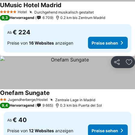
UMusic Hotel Madrid
Preise sehen
Hotel
Durchgehend musikalisch gestaltet
Preise sehen
5 Sterne
9,3
Hervorragend
6 709
0.2 km bis Zentrum Madrid
€ 224
Ab
Preise von
16 Websites
anzeigen
Preise sehen
Teilen
Zu
Onefam Sungate
Preise sehen
Jugendherberge/Hostel
Zentrale Lage in Madrid
Preise sehen
2 Sterne
9,4
Hervorragend
9 665
0.3 km bis Puerta del Sol
€ 40
Ab
Preise von
12 Websites
anzeigen
Preise sehen