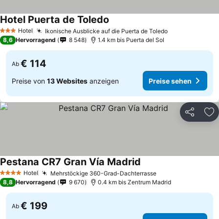
Hotel Puerta de Toledo
Preise sehen
Hotel
Ikonische Ausblicke auf die Puerta de Toledo
Preise sehen
3 Sterne
8,6
Hervorragend
8 548
1.4 km bis Puerta del Sol
€ 114
Ab
Preise von
13 Websites
anzeigen
Preise sehen
Teilen
Zu
Pestana CR7 Gran Vía Madrid
Preise sehen
Hotel
Mehrstöckige 360-Grad-Dachterrasse
Preise sehen
4 Sterne
8,8
Hervorragend
9 670
0.4 km bis Zentrum Madrid
€ 199
Ab