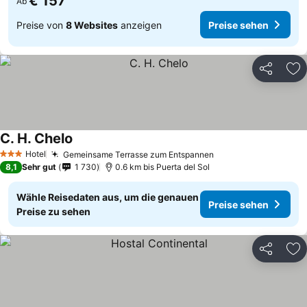
€ 157
Ab
Preise von
8 Websites
anzeigen
Preise sehen
Teilen
Zu
C. H. Chelo
Preise sehen
Hotel
Gemeinsame Terrasse zum Entspannen
Preise sehen
3 Sterne
8,1
Sehr gut
1 730
0.6 km bis Puerta del Sol
Wähle Reisedaten aus, um die genauen
Preise sehen
Preise zu sehen
Teilen
Zu