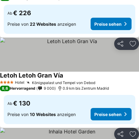
€ 226
Ab
Preise von
22 Websites
anzeigen
Preise sehen
Teilen
Zu
Letoh Letoh Gran Vía
Preise sehen
Hotel
Königspalast und Tempel von Debod
Preise sehen
4 Sterne
8,6
Hervorragend
9 000
0.9 km bis Zentrum Madrid
€ 130
Ab
Preise von
10 Websites
anzeigen
Preise sehen
Teilen
Zu