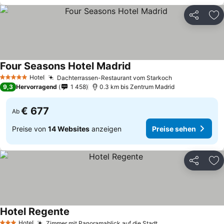
Teilen
Zu
Four Seasons Hotel Madrid
Preise sehen
Hotel
Dachterrassen-Restaurant vom Starkoch
Preise sehen
5 Sterne
9,3
Hervorragend
1 458
0.3 km bis Zentrum Madrid
€ 677
Ab
Preise von
14 Websites
anzeigen
Preise sehen
Teilen
Zu
Hotel Regente
Preise sehen
Hotel
Zimmer mit Panoramablick auf die Stadt