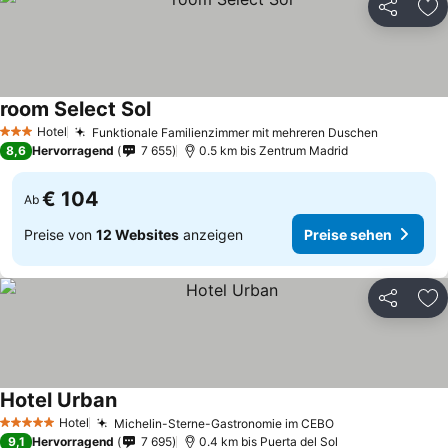
Teilen
Zu
room Select Sol
Preise sehen
Hotel
Funktionale Familienzimmer mit mehreren Duschen
Preise s
3 Sterne
8,6
Hervorragend
7 655
0.5 km bis Zentrum Madrid
€ 104
Ab
Preise von
12 Websites
anzeigen
Preise sehen
Teilen
Zu
Hotel Urban
Preise sehen
Hotel
Michelin-Sterne-Gastronomie im CEBO
Preise sehen
5 Sterne
9,1
Hervorragend
7 695
0.4 km bis Puerta del Sol