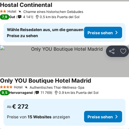
Hostal Continental
Preise sehen
Hotel
Charme eines historischen Gebäudes
Preise sehen
2 Sterne
7,9
Gut
4 141
0.5 km bis Puerta del Sol
Wähle Reisedaten aus, um die genauen
Preise sehen
Preise zu sehen
Teilen
Zu
Only YOU Boutique Hotel Madrid
Preise sehen
Hotel
Authentisches Thai-Wellness-Spa
Preise sehen
4 Sterne
9,5
Hervorragend
11 769
0.9 km bis Puerta del Sol
€ 272
Ab
Preise von
15 Websites
anzeigen
Preise sehen