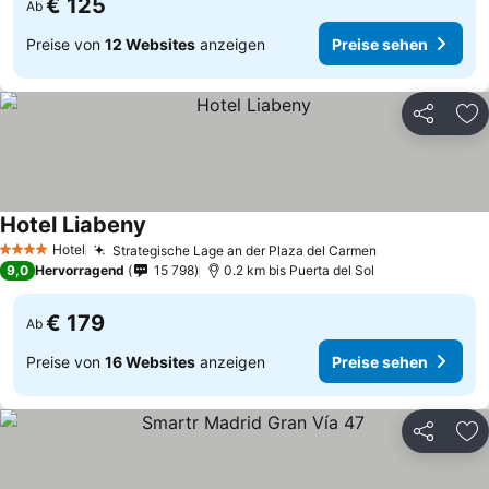
€ 125
Ab
Preise von
12 Websites
anzeigen
Preise sehen
Teilen
Zu
Hotel Liabeny
Preise sehen
Hotel
Strategische Lage an der Plaza del Carmen
Preise sehen
4 Sterne
9,0
Hervorragend
15 798
0.2 km bis Puerta del Sol
€ 179
Ab
Preise von
16 Websites
anzeigen
Preise sehen
Teilen
Zu