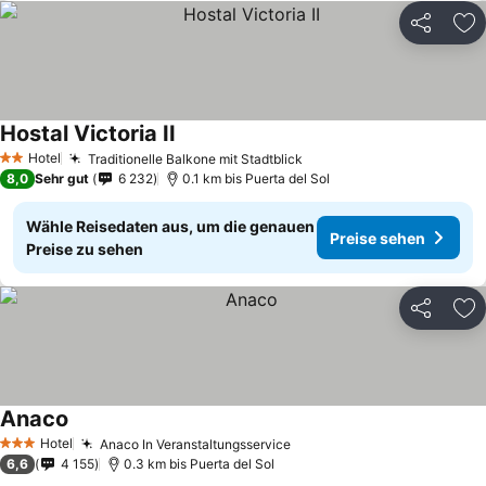
Teilen
Zu
Hostal Victoria II
Preise sehen
Hotel
Traditionelle Balkone mit Stadtblick
Preise sehen
2 Sterne
8,0
Sehr gut
6 232
0.1 km bis Puerta del Sol
Wähle Reisedaten aus, um die genauen
Preise sehen
Preise zu sehen
Teilen
Zu
Anaco
Preise sehen
Hotel
Anaco In Veranstaltungsservice
Preise sehen
3 Sterne
6,6
4 155
0.3 km bis Puerta del Sol