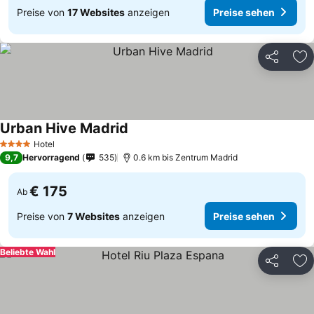
Preise von
17 Websites
anzeigen
Preise sehen
Teilen
Zu
Urban Hive Madrid
Preise sehen
Hotel
4 Sterne
9,7
Hervorragend
535
0.6 km bis Zentrum Madrid
€ 175
Ab
Preise von
7 Websites
anzeigen
Preise sehen
Beliebte Wahl
Teilen
Zu