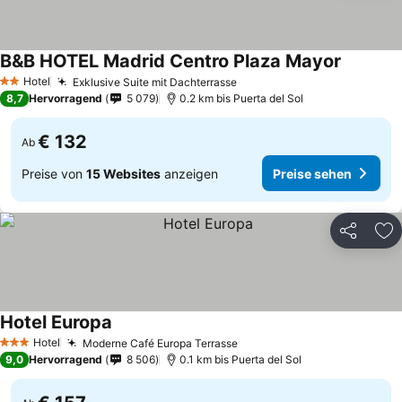
B&B HOTEL Madrid Centro Plaza Mayor
Preise s
Hotel
Exklusive Suite mit Dachterrasse
Preise sehen
2 Sterne
8,7
Hervorragend
5 079
0.2 km bis Puerta del Sol
€ 132
Ab
Preise von
15 Websites
anzeigen
Preise sehen
Teilen
Zu
Hotel Europa
Preise sehen
Hotel
Moderne Café Europa Terrasse
Preise sehen
3 Sterne
9,0
Hervorragend
8 506
0.1 km bis Puerta del Sol