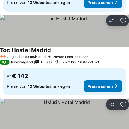
Preise von
13 Websites
anzeigen
Preise sehen
Teilen
Zu
Toc Hostel Madrid
Preise sehen
Jugendherberge/Hostel
Private Familiensuiten
Preise sehen
2 Sterne
8,8
Hervorragend
10 698
0.2 km bis Puerta del Sol
€ 142
Ab
Preise von
12 Websites
anzeigen
Preise sehen
Teilen
Zu