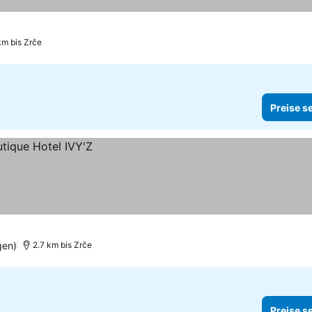
km bis Zrče
Preise s
gen)
2.7 km bis Zrče
Preise s