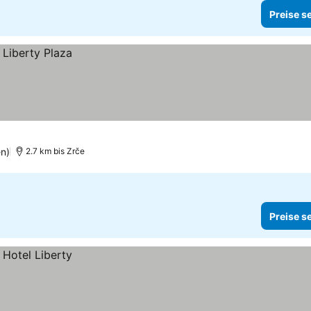
Preise s
n)
2.7 km bis Zrče
Preise s