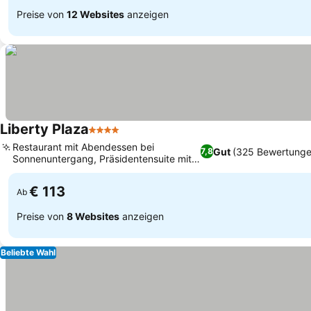
Preise von
12 Websites
anzeigen
Liberty Plaza
4 Sterne
Restaurant mit Abendessen bei
Gut
(325 Bewertunge
7,8
Sonnenuntergang, Präsidentensuite mit
Whirlpool
€ 113
Ab
Preise von
8 Websites
anzeigen
Beliebte Wahl