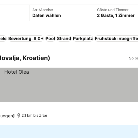
An-/Abreise
Gäste und Zimmer
Daten wählen
2 Gäste, 1 Zimmer
els
Bewertung: 8,0+
Pool
Strand
Parkplatz
Frühstück inbegriff
ovalja, Kroatien)
So b
tungen)
2.1 km bis Zrče