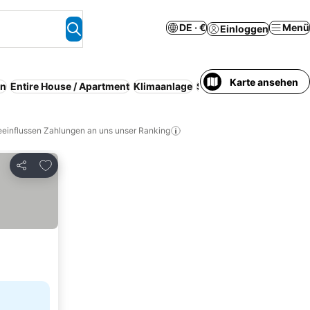
DE · €
Menü
Einloggen
Karte ansehen
en
Entire House / Apartment
Klimaanlage
Serviced apartment
eeinflussen Zahlungen an uns unser Ranking
Zu Favoriten hinzufügen
Teilen