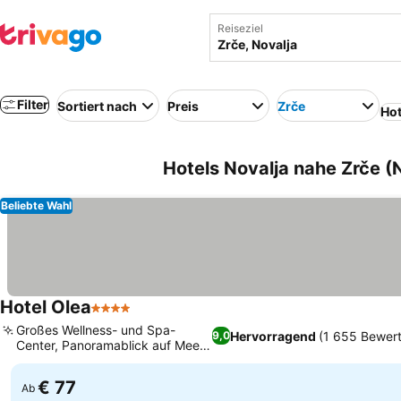
Reiseziel
Filter
Sortiert nach
Preis
Zrče
Hot
Hotels Novalja nahe Zrče (N
Beliebte Wahl
Hotel Olea
4 Sterne
Großes Wellness- und Spa-
Hervorragend
(1 655 Bewer
9,0
Center, Panoramablick auf Meer
und Berge
€ 77
Ab