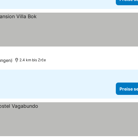
ungen)
2.4 km bis Zrče
Preise s