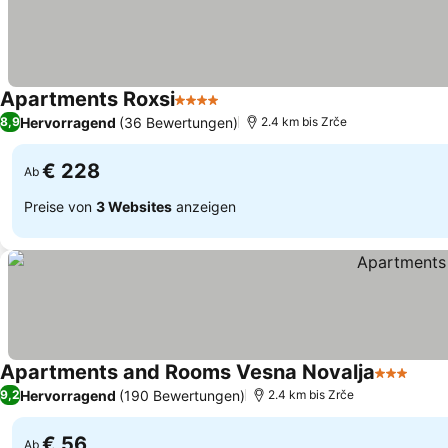
Apartments Roxsi
4 Sterne
Hervorragend
(36 Bewertungen)
8,9
2.4 km bis Zrče
€ 228
Ab
Preise von
3 Websites
anzeigen
Apartments and Rooms Vesna Novalja
3 Sterne
Hervorragend
(190 Bewertungen)
9,2
2.4 km bis Zrče
€ 56
Ab