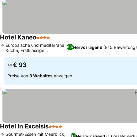
Hotel Kaneo
4 Sterne
Europäische und mediterrane
Hervorragend
(815 Bewertung
8,6
Küche, Erstklassige
Strandlage
€ 93
Ab
Preise von
3 Websites
anzeigen
Hotel In Excelsis
4 Sterne
Gourmet-Essen mit Meerblick,
Hervorragend
(1 026 Bewert
9,1