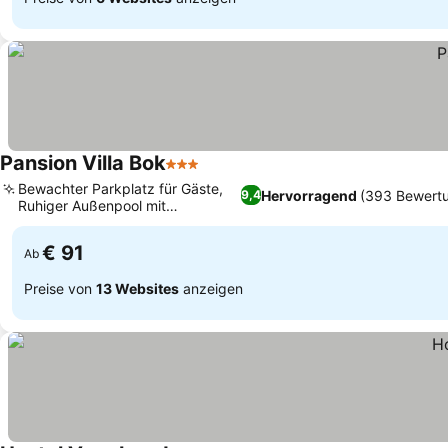
Pansion Villa Bok
3 Sterne
Bewachter Parkplatz für Gäste,
Hervorragend
(393 Bewert
9,4
Ruhiger Außenpool mit
Sonnenterrasse
€ 91
Ab
Preise von
13 Websites
anzeigen