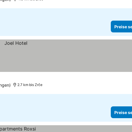
Preise s
ngen)
2.7 km bis Zrče
Preise s