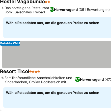
Hostel Vagabundo
2 Sterne
Das hoteleigene Restaurant
Hervorragend
(351 Bewertungen)
9,1
Borik, Saisonales Freibad
Wähle Reisedaten aus, um die genauen Preise zu sehen
Beliebte Wahl
Resort Trcol
4 Sterne
Familienfreundliche Annehmlichkeiten und
Hervorragend
(47
9,2
Kinderbecken, Großer Poolbereich mit
natürlichem Schatten
Wähle Reisedaten aus, um die genauen Preise zu sehen