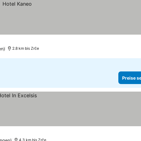
en)
2.8 km bis Zrče
Preise s
ungen)
4.3 km bis Zrče