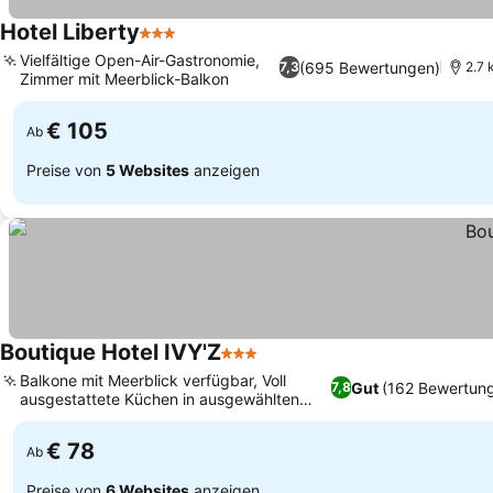
Hotel Liberty
3 Sterne
Vielfältige Open-Air-Gastronomie,
(695 Bewertungen)
7,3
2.7 
Zimmer mit Meerblick-Balkon
€ 105
Ab
Preise von
5 Websites
anzeigen
Boutique Hotel IVY'Z
3 Sterne
Balkone mit Meerblick verfügbar, Voll
Gut
(162 Bewertun
7,8
ausgestattete Küchen in ausgewählten
Einheiten
€ 78
Ab
Preise von
6 Websites
anzeigen