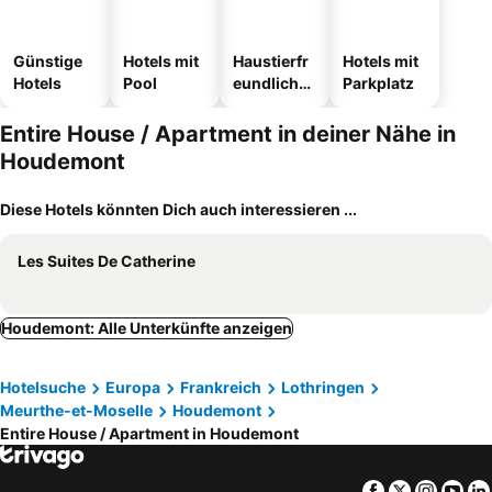
Günstige
Hotels mit
Haustierfr
Hotels mit
Hotels
Pool
eundliche
Parkplatz
Hotels
Entire House / Apartment in deiner Nähe in
Houdemont
Diese Hotels könnten Dich auch interessieren ...
Les Suites De Catherine
Houdemont: Alle Unterkünfte anzeigen
Hotelsuche
Europa
Frankreich
Lothringen
Meurthe-et-Moselle
Houdemont
Entire House / Apartment in Houdemont
Facebook
Twitter
Insta
Yo