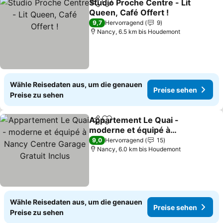
Studio Proche Centre - Lit
Teilen
Zu Favoriten hinzufügen
Queen, Café Offert !
9,7
Hervorragend
9
Nancy, 6.5 km bis Houdemont
Wähle Reisedaten aus, um die genauen
Preise sehen
Preise zu sehen
Appartement Le Quai -
Teilen
Zu Favoriten hinzufügen
moderne et équipé à
Nancy Centre Garage
9,0
Hervorragend
15
Gratuit Inclus
Nancy, 6.0 km bis Houdemont
Wähle Reisedaten aus, um die genauen
Preise sehen
Preise zu sehen