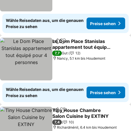
Wähle Reisedaten aus, um die genauen
Preise sehen
Preise zu sehen
Le Dom Place Stanislas
Teilen
Zu Favoriten hinzufügen
appartement tout équipé
pour 4 personnes
7,7
Gut
12
Nancy, 5.1 km bis Houdemont
Wähle Reisedaten aus, um die genauen
Preise sehen
Preise zu sehen
Tiny House Chambre
Teilen
Zu Favoriten hinzufügen
Salon Cuisine by EXTINY
7,4
10
Richardménil, 6.4 km bis Houdemont