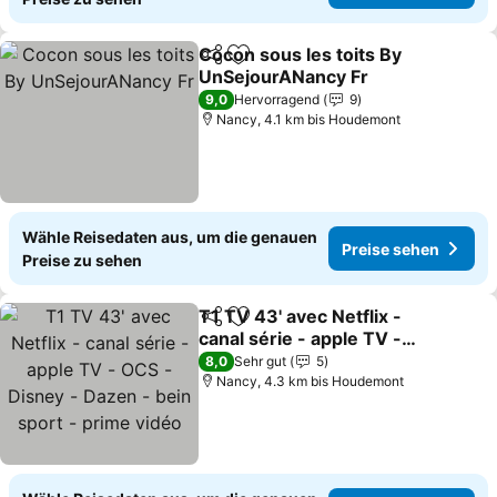
Cocon sous les toits By
Teilen
Zu Favoriten hinzufügen
UnSejourANancy Fr
9,0
Hervorragend
9
Nancy, 4.1 km bis Houdemont
Wähle Reisedaten aus, um die genauen
Preise sehen
Preise zu sehen
T1 TV 43' avec Netflix -
Teilen
Zu Favoriten hinzufügen
canal série - apple TV -
OCS - Disney - Dazen -
8,0
Sehr gut
5
bein sport - prime vidéo
Nancy, 4.3 km bis Houdemont