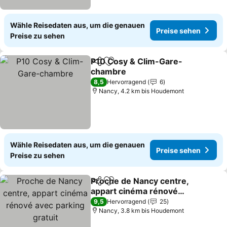
Wähle Reisedaten aus, um die genauen
Preise sehen
Preise zu sehen
P10 Cosy & Clim-Gare-
Teilen
Zu Favoriten hinzufügen
chambre
8,5
Hervorragend
6
Nancy, 4.2 km bis Houdemont
Wähle Reisedaten aus, um die genauen
Preise sehen
Preise zu sehen
Proche de Nancy centre,
Teilen
Zu Favoriten hinzufügen
appart cinéma rénové
avec parking gratuit
9,5
Hervorragend
25
Nancy, 3.8 km bis Houdemont