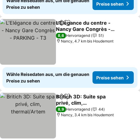
Wähle Reisedaten aus, um die genauen
Preise sehen
Preise zu sehen
L'Elégance du centre -
Teilen
Zu Favoriten hinzufügen
Nancy Gare Congrès -
PARKING - T3
8,6
Hervorragend
51
Nancy, 4.7 km bis Houdemont
Wähle Reisedaten aus, um die genauen
Preise sehen
Preise zu sehen
Britich 3D: Suite spa
Teilen
Zu Favoriten hinzufügen
privé, clim,
thermal/Artem
8,9
Hervorragend
44
Nancy, 3.4 km bis Houdemont