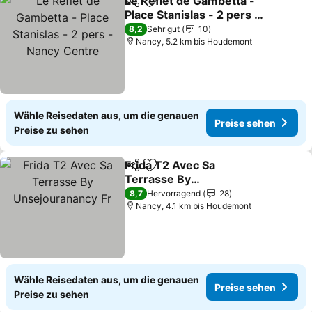
Le Reflet de Gambetta -
Teilen
Zu Favoriten hinzufügen
Place Stanislas - 2 pers -
Nancy Centre
8,2
Sehr gut
10
Nancy, 5.2 km bis Houdemont
Wähle Reisedaten aus, um die genauen
Preise sehen
Preise zu sehen
Frida T2 Avec Sa
Teilen
Zu Favoriten hinzufügen
Terrasse By
Unsejouranancy Fr
8,7
Hervorragend
28
Nancy, 4.1 km bis Houdemont
Wähle Reisedaten aus, um die genauen
Preise sehen
Preise zu sehen