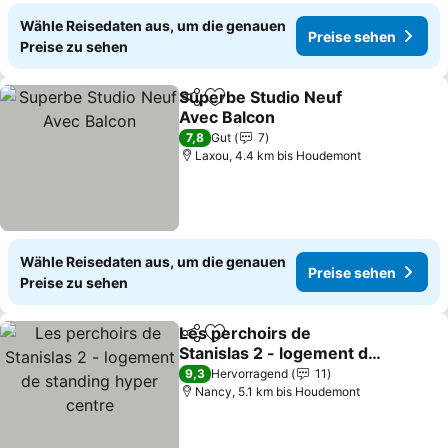
Wähle Reisedaten aus, um die genauen
Preise sehen
Preise zu sehen
Superbe Studio Neuf
Teilen
Zu Favoriten hinzufügen
Avec Balcon
7,8
Gut
7
Laxou, 4.4 km bis Houdemont
Wähle Reisedaten aus, um die genauen
Preise sehen
Preise zu sehen
Les perchoirs de
Teilen
Zu Favoriten hinzufügen
Stanislas 2 - logement de
standing hyper centre
9,3
Hervorragend
11
Nancy, 5.1 km bis Houdemont