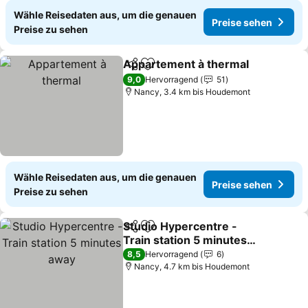
Wähle Reisedaten aus, um die genauen
Preise sehen
Preise zu sehen
Appartement à thermal
Teilen
Zu Favoriten hinzufügen
9,0
Hervorragend
51
Nancy, 3.4 km bis Houdemont
Wähle Reisedaten aus, um die genauen
Preise sehen
Preise zu sehen
Studio Hypercentre -
Teilen
Zu Favoriten hinzufügen
Train station 5 minutes
away
8,5
Hervorragend
6
Nancy, 4.7 km bis Houdemont