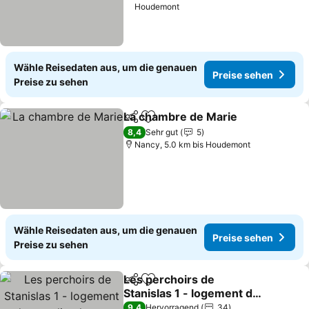
Houdemont
Wähle Reisedaten aus, um die genauen
Preise sehen
Preise zu sehen
La chambre de Marie
Teilen
Zu Favoriten hinzufügen
8,4
Sehr gut
5
Nancy, 5.0 km bis Houdemont
Wähle Reisedaten aus, um die genauen
Preise sehen
Preise zu sehen
Les perchoirs de
Teilen
Zu Favoriten hinzufügen
Stanislas 1 - logement de
standing hyper centre
9,4
Hervorragend
34