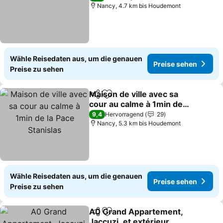
Nancy, 4.7 km bis Houdemont
Wähle Reisedaten aus, um die genauen
Preise sehen
Preise zu sehen
Maison de ville avec sa
Teilen
Zu Favoriten hinzufügen
cour au calme à 1min de
la Pace Stanislas
9,4
Hervorragend
29
Nancy, 5.3 km bis Houdemont
Wähle Reisedaten aus, um die genauen
Preise sehen
Preise zu sehen
A0 Grand Appartement,
Teilen
Zu Favoriten hinzufügen
Jaccuzi, et extérieur