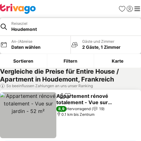
Favoriten
Einlog
Me
Reiseziel
Houdemont
An-/Abreise
Gäste und Zimmer
Daten wählen
2 Gäste, 1 Zimmer
Sortieren
Filtern
Karte
Vergleiche die Preise für Entire House /
Apartment in Houdemont, Frankreich
So beeinflussen Zahlungen an uns unser Ranking
Appartement rénové
Teilen
Zu Favoriten hinzufügen
totalement - Vue sur
jardin - 52 m²
8,9
Hervorragend
19
0.1 km bis Zentrum