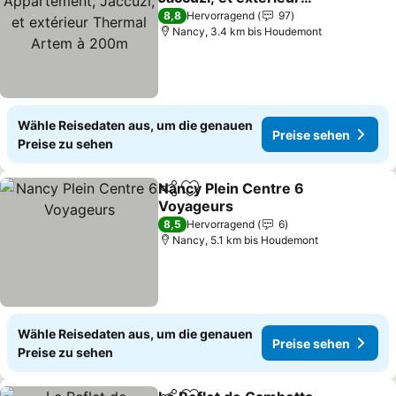
Thermal Artem à 200m
8,8
Hervorragend
97
Nancy, 3.4 km bis Houdemont
Wähle Reisedaten aus, um die genauen
Preise sehen
Preise zu sehen
Nancy Plein Centre 6
Teilen
Zu Favoriten hinzufügen
Voyageurs
8,5
Hervorragend
6
Nancy, 5.1 km bis Houdemont
Wähle Reisedaten aus, um die genauen
Preise sehen
Preise zu sehen