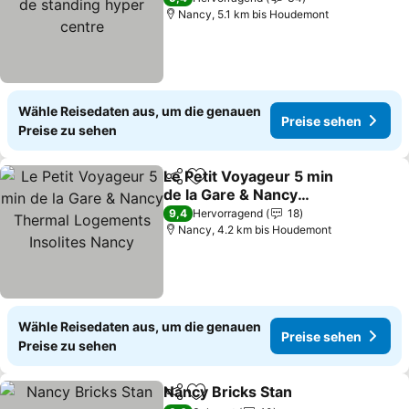
Nancy, 5.1 km bis Houdemont
Wähle Reisedaten aus, um die genauen
Preise sehen
Preise zu sehen
Le Petit Voyageur 5 min
Teilen
Zu Favoriten hinzufügen
de la Gare & Nancy
Thermal Logements
9,4
Hervorragend
18
Insolites Nancy
Nancy, 4.2 km bis Houdemont
Wähle Reisedaten aus, um die genauen
Preise sehen
Preise zu sehen
Nancy Bricks Stan
Teilen
Zu Favoriten hinzufügen