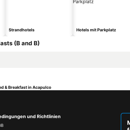
Strandhotels
Hotels mit Parkplatz
asts (B and B)
ed & Breakfast in Acapulco
edingungen und Richtlinien
M
GB
f