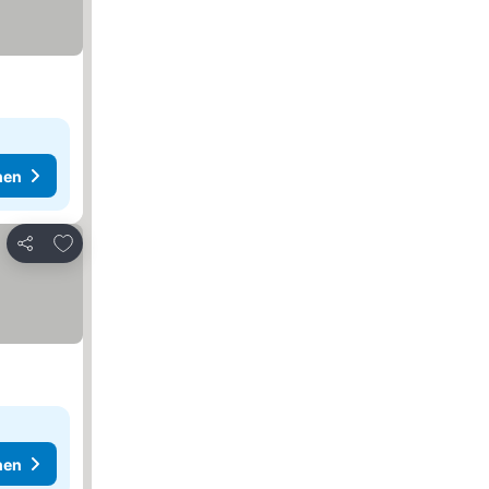
hen
Zu Favoriten hinzufügen
Teilen
hen