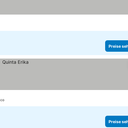
Preise se
lco
Preise se