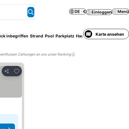
DE · €
Menü
Einloggen
Karte ansehen
ck inbegriffen
Strand
Pool
Parkplatz
Haustiere erlaubt
WLAN
S
eeinflussen Zahlungen an uns unser Ranking
Zu Favoriten hinzufügen
Teilen