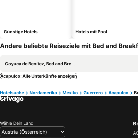
Günstige Hotels
Hotels mit Pool
Andere beliebte Reiseziele mit Bed and Breakf
Coyuca de Benítez, Bed and Breakfasts (B and B)
Acapulco: Alle Unterkünfte anzeigen
Hotelsuche
Nordamerika
Mexiko
Guerrero
Acapulco
B
Wähle Dein Land
B
A