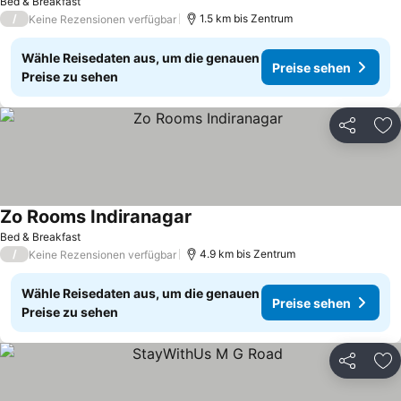
Bed & Breakfast
/
1.5 km bis Zentrum
Keine Rezensionen verfügbar
Wähle Reisedaten aus, um die genauen
Preise sehen
Preise zu sehen
Teilen
Zu
Zo Rooms Indiranagar
Bed & Breakfast
/
4.9 km bis Zentrum
Keine Rezensionen verfügbar
Wähle Reisedaten aus, um die genauen
Preise sehen
Preise zu sehen
Teilen
Zu