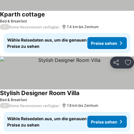
Kparth cottage
Bed & Breakfast
/
7.4 km bis Zentrum
Keine Rezensionen verfügbar
Wähle Reisedaten aus, um die genauen
Preise sehen
Preise zu sehen
Teilen
Zu
Stylish Designer Room Villa
Bed & Breakfast
/
7.8 km bis Zentrum
Keine Rezensionen verfügbar
Wähle Reisedaten aus, um die genauen
Preise sehen
Preise zu sehen