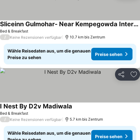
Sliceinn Gulmohar- Near Kempegowda International Airport, Bengaluru
Bed & Breakfast
/
10.7 km bis Zentrum
Keine Rezensionen verfügbar
Wähle Reisedaten aus, um die genauen
Preise sehen
Preise zu sehen
Teilen
Zu
I Nest By D2v Madiwala
Bed & Breakfast
/
5.7 km bis Zentrum
Keine Rezensionen verfügbar
Wähle Reisedaten aus, um die genauen
Preise sehen
Preise zu sehen