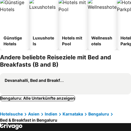
Günstige
Luxushote
Hotels mit
Wellnessh
Hotel
Hotels
ls
Pool
otels
Park
Andere beliebte Reiseziele mit Bed and
Breakfasts (B and B)
Devanahalli, Bed and Breakfasts (B and B)
Bengaluru: Alle Unterkünfte anzeigen
Hotelsuche
Asien
Indien
Karnataka
Bengaluru
Bed & Breakfast in Bengaluru