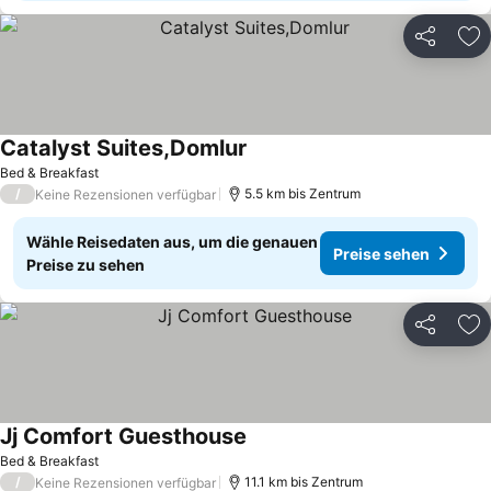
Teilen
Zu
Catalyst Suites,Domlur
Bed & Breakfast
/
5.5 km bis Zentrum
Keine Rezensionen verfügbar
Wähle Reisedaten aus, um die genauen
Preise sehen
Preise zu sehen
Teilen
Zu
Jj Comfort Guesthouse
Bed & Breakfast
/
11.1 km bis Zentrum
Keine Rezensionen verfügbar