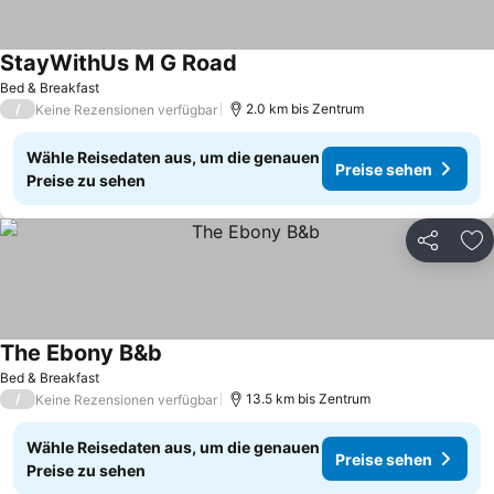
StayWithUs M G Road
Bed & Breakfast
/
2.0 km bis Zentrum
Keine Rezensionen verfügbar
Wähle Reisedaten aus, um die genauen
Preise sehen
Preise zu sehen
Teilen
Zu
The Ebony B&b
Bed & Breakfast
/
13.5 km bis Zentrum
Keine Rezensionen verfügbar
Wähle Reisedaten aus, um die genauen
Preise sehen
Preise zu sehen