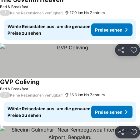
Bed & Breakfast
/
17.0 km bis Zentrum
Keine Rezensionen verfügbar
Wähle Reisedaten aus, um die genauen
Preise sehen
Preise zu sehen
Teilen
Zu
GVP Coliving
Bed & Breakfast
/
16.6 km bis Zentrum
Keine Rezensionen verfügbar
Wähle Reisedaten aus, um die genauen
Preise sehen
Preise zu sehen
Teilen
Zu