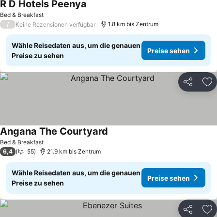
R D Hotels Peenya
Bed & Breakfast
/
1.8 km bis Zentrum
Keine Rezensionen verfügbar
Wähle Reisedaten aus, um die genauen
Preise sehen
Preise zu sehen
Teilen
Zu
Angana The Courtyard
Bed & Breakfast
6,4
55
21.9 km bis Zentrum
Wähle Reisedaten aus, um die genauen
Preise sehen
Preise zu sehen
Teilen
Zu