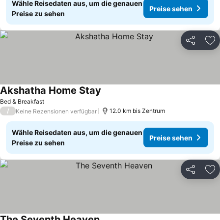
Wähle Reisedaten aus, um die genauen
Preise sehen
Preise zu sehen
Teilen
Zu
Akshatha Home Stay
Bed & Breakfast
/
12.0 km bis Zentrum
Keine Rezensionen verfügbar
Wähle Reisedaten aus, um die genauen
Preise sehen
Preise zu sehen
Teilen
Zu
The Seventh Heaven