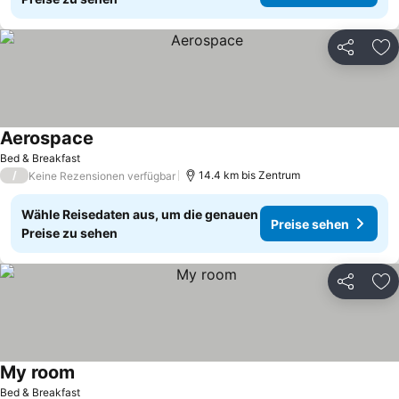
Teilen
Zu
Aerospace
Bed & Breakfast
/
14.4 km bis Zentrum
Keine Rezensionen verfügbar
Wähle Reisedaten aus, um die genauen
Preise sehen
Preise zu sehen
Teilen
Zu
My room
Bed & Breakfast