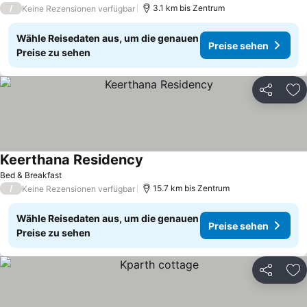
/
3.1 km bis Zentrum
Keine Rezensionen verfügbar
Wähle Reisedaten aus, um die genauen
Preise sehen
Preise zu sehen
Teilen
Zu
Keerthana Residency
Bed & Breakfast
/
15.7 km bis Zentrum
Keine Rezensionen verfügbar
Wähle Reisedaten aus, um die genauen
Preise sehen
Preise zu sehen
Teilen
Zu