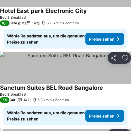
Hotel East park Electronic City
Bed & Breakfast
8,3
Sehr gut
142
17.0 km bis Zentrum
Wähle Reisedaten aus, um die genauen
Preise sehen
Preise zu sehen
Teilen
Zu
Sanctum Suites BEL Road Bangalore
Bed & Breakfast
7,5
Gut
147
6.3 km bis Zentrum
Wähle Reisedaten aus, um die genauen
Preise sehen
Preise zu sehen