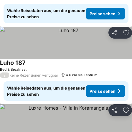
Wähle Reisedaten aus, um die genauen
Preise sehen
Preise zu sehen
Teilen
Zu
Luho 187
Bed & Breakfast
/
4.6 km bis Zentrum
Keine Rezensionen verfügbar
Wähle Reisedaten aus, um die genauen
Preise sehen
Preise zu sehen
Teilen
Zu