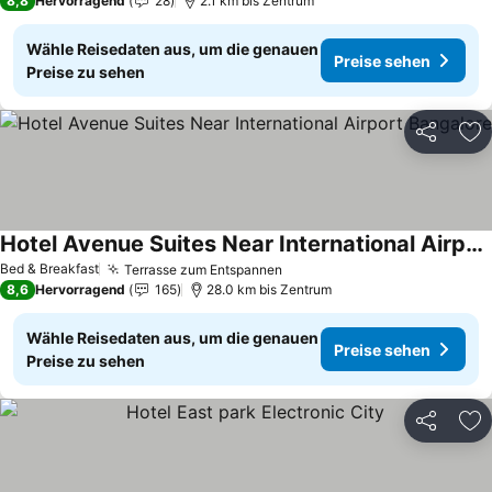
8,8
Hervorragend
28
2.1 km bis Zentrum
Wähle Reisedaten aus, um die genauen
Preise sehen
Preise zu sehen
Teilen
Zu
Hotel Avenue Suites Near International Airport Bangalore
Bed & Breakfast
Terrasse zum Entspannen
8,6
Hervorragend
165
28.0 km bis Zentrum
Wähle Reisedaten aus, um die genauen
Preise sehen
Preise zu sehen
Teilen
Zu