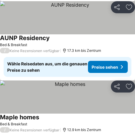
Teilen
Zu
AUNP Residency
Bed & Breakfast
/
17.3 km bis Zentrum
Keine Rezensionen verfügbar
Wähle Reisedaten aus, um die genauen
Preise sehen
Preise zu sehen
Teilen
Zu
Maple homes
Bed & Breakfast
/
12.9 km bis Zentrum
Keine Rezensionen verfügbar