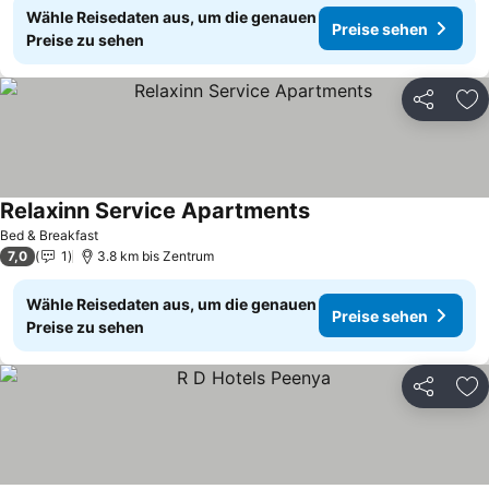
Wähle Reisedaten aus, um die genauen
Preise sehen
Preise zu sehen
Teilen
Zu
Relaxinn Service Apartments
Bed & Breakfast
7,0
1
3.8 km bis Zentrum
Wähle Reisedaten aus, um die genauen
Preise sehen
Preise zu sehen
Teilen
Zu