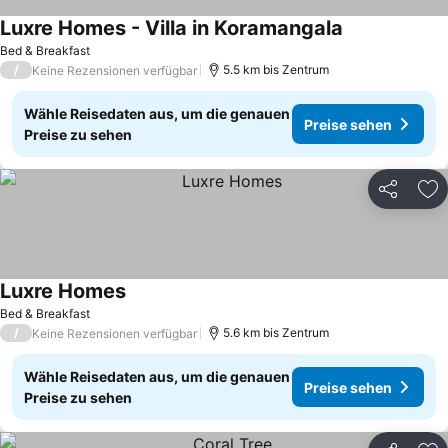
Luxre Homes - Villa in Koramangala
Bed & Breakfast
/
5.5 km bis Zentrum
Keine Rezensionen verfügbar
Wähle Reisedaten aus, um die genauen
Preise sehen
Preise zu sehen
Teilen
Zu
Luxre Homes
Bed & Breakfast
/
5.6 km bis Zentrum
Keine Rezensionen verfügbar
Wähle Reisedaten aus, um die genauen
Preise sehen
Preise zu sehen