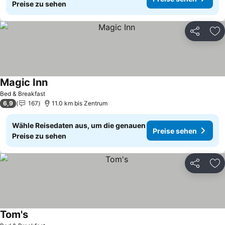
Preise zu sehen
Teilen
Zu
Magic Inn
Bed & Breakfast
6,9
167
11.0 km bis Zentrum
Wähle Reisedaten aus, um die genauen
Preise sehen
Preise zu sehen
Teilen
Zu
Tom's