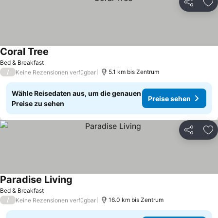
Teilen
Zu
Coral Tree
Bed & Breakfast
/
5.1 km bis Zentrum
Keine Rezensionen verfügbar
Wähle Reisedaten aus, um die genauen
Preise sehen
Preise zu sehen
Teilen
Zu
Paradise Living
Bed & Breakfast
/
16.0 km bis Zentrum
Keine Rezensionen verfügbar