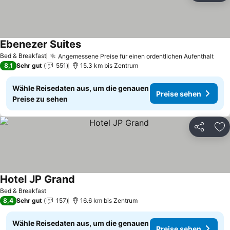
Ebenezer Suites
Bed & Breakfast
Angemessene Preise für einen ordentlichen Aufenthalt
8,1
Sehr gut
551
15.3 km bis Zentrum
Wähle Reisedaten aus, um die genauen
Preise sehen
Preise zu sehen
Teilen
Zu
Hotel JP Grand
Bed & Breakfast
8,4
Sehr gut
157
16.6 km bis Zentrum
Wähle Reisedaten aus, um die genauen
Preise sehen