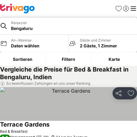
Favoriten
Einlog
Me
Reiseziel
Bengaluru
An-/Abreise
Gäste und Zimmer
Daten wählen
2 Gäste, 1 Zimmer
Sortieren
Filtern
Karte
Vergleiche die Preise für Bed & Breakfast in
Bengaluru, Indien
So beeinflussen Zahlungen an uns unser Ranking
Teilen
Zu
Terrace Gardens
Bed & Breakfast