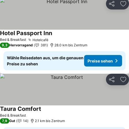
Teilen
Zu
Hotel Passport Inn
Bed & Breakfast
Hotelcafé
9,3
Hervorragend
381
28.0 km bis Zentrum
Wähle Reisedaten aus, um die genauen
Preise sehen
Preise zu sehen
Teilen
Zu
Taura Comfort
Bed & Breakfast
7,9
Gut
14
2.1 km bis Zentrum