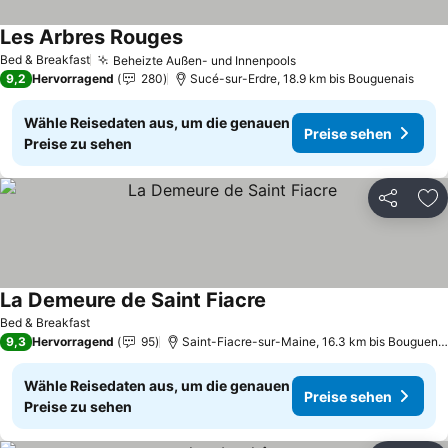
Les Arbres Rouges
Bed & Breakfast
Beheizte Außen- und Innenpools
9,2
Hervorragend
280
Sucé-sur-Erdre, 18.9 km bis Bouguenais
Wähle Reisedaten aus, um die genauen
Preise sehen
Preise zu sehen
Teilen
Zu
La Demeure de Saint Fiacre
Bed & Breakfast
9,3
Hervorragend
95
Saint-Fiacre-sur-Maine, 16.3 km bis Bouguenais
Wähle Reisedaten aus, um die genauen
Preise sehen
Preise zu sehen