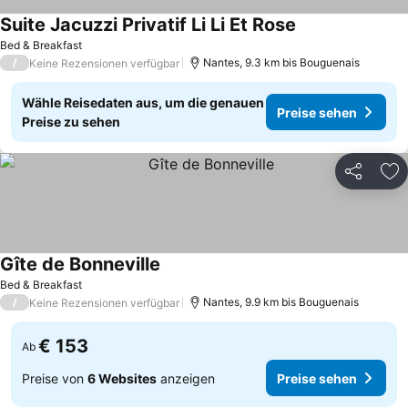
Suite Jacuzzi Privatif Li Li Et Rose
Bed & Breakfast
/
Nantes, 9.3 km bis Bouguenais
Keine Rezensionen verfügbar
Wähle Reisedaten aus, um die genauen
Preise sehen
Preise zu sehen
Teilen
Zu
Gîte de Bonneville
Bed & Breakfast
/
Nantes, 9.9 km bis Bouguenais
Keine Rezensionen verfügbar
€ 153
Ab
Preise von
6 Websites
anzeigen
Preise sehen