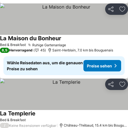
Teilen
Zu
La Maison du Bonheur
Bed & Breakfast
Ruhige Gartenanlage
8,5
Hervorragend
45
Saint-Herblain, 7.0 km bis Bouguenais
Wähle Reisedaten aus, um die genauen
Preise sehen
Preise zu sehen
Teilen
Zu
La Templerie
Bed & Breakfast
/
Château-Thébaud, 15.4 km bis Bouguenais
Keine Rezensionen verfügbar