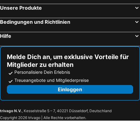
La Boissière-de-Montaigu, Bed and Breakfasts (B and B)
La Varenne, Bed and Breakfasts (B and B)
Unsere Produkte
Bourgneuf-en-Retz, Bed and Breakfasts (B and B)
Joué-sur-Erdre, Bed and Breakfasts (B and B)
Bedingungen und Richtlinien
Le Landreau, Bed and Breakfasts (B and B)
Saint-Jean-de-Boiseau, Bed and Breakfasts (B and B)
Le Poiré-sur-Vie, Bed and Breakfasts (B and B)
Drain, Bed and Breakfasts (B and B)
Hilfe
La Bernerie-en-Retz, Bed and Breakfasts (B and B)
Paimbœuf, Bed and Breakfasts (B and B)
Marsac-sur-Don, Bed and Breakfasts (B and B)
Saint-Fiacre-sur-Maine, Bed and Breakfasts (B and B)
Melde Dich an, um exklusive Vorteile für
Mitglieder zu erhalten
Personalisiere Dein Erlebnis
Treueangebote und Mitgliederpreise
Einloggen
trivago N.V.
, Kesselstraße 5 – 7, 40221 Düsseldorf, Deutschland
Copyright 2026 trivago | Alle Rechte vorbehalten.