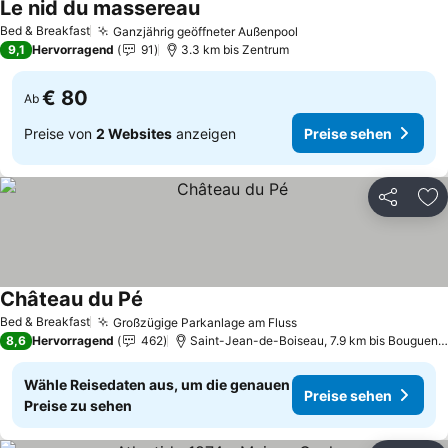
Le nid du massereau
Bed & Breakfast
Ganzjährig geöffneter Außenpool
9,1
Hervorragend
91
3.3 km bis Zentrum
€ 80
Ab
Preise von
2 Websites
anzeigen
Preise sehen
Teilen
Zu
Château du Pé
Bed & Breakfast
Großzügige Parkanlage am Fluss
8,6
Hervorragend
462
Saint-Jean-de-Boiseau, 7.9 km bis Bouguenais
Wähle Reisedaten aus, um die genauen
Preise sehen
Preise zu sehen