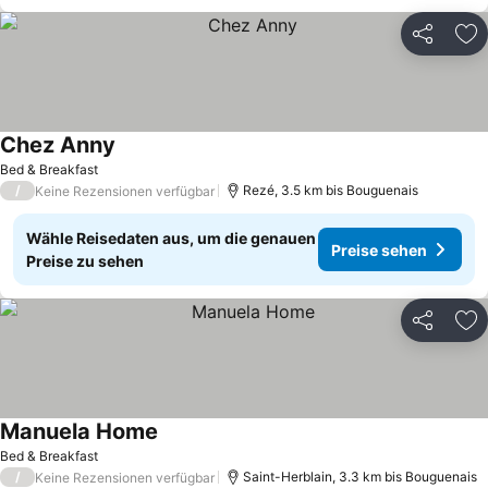
Teilen
Zu
Chez Anny
Bed & Breakfast
/
Rezé, 3.5 km bis Bouguenais
Keine Rezensionen verfügbar
Wähle Reisedaten aus, um die genauen
Preise sehen
Preise zu sehen
Teilen
Zu
Manuela Home
Bed & Breakfast
/
Saint-Herblain, 3.3 km bis Bouguenais
Keine Rezensionen verfügbar