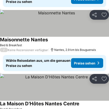
Preise zu sehen
Teilen
Zu
Maisonnette Nantes
Bed & Breakfast
/
Nantes, 2.9 km bis Bouguenais
Keine Rezensionen verfügbar
Wähle Reisedaten aus, um die genauen
Preise sehen
Preise zu sehen
Teilen
Zu
La Maison D'Hôtes Nantes Centre