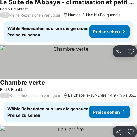
La Suite de l'Abbaye - climatisation et petit dej
Bed & Breakfast
/
Nantes, 3.1 km bis Bouguenais
Keine Rezensionen verfügbar
Wähle Reisedaten aus, um die genauen
Preise sehen
Preise zu sehen
Teilen
Zu
Chambre verte
Bed & Breakfast
/
La Chapelle-sur-Erdre, 14.9 km bis Bouguenais
Keine Rezensionen verfügbar
Wähle Reisedaten aus, um die genauen
Preise sehen
Preise zu sehen
Teilen
Zu