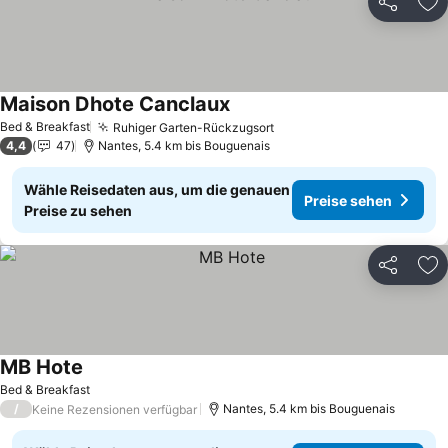
Teilen
Zu
Maison Dhote Canclaux
Bed & Breakfast
Ruhiger Garten-Rückzugsort
4,4
47
Nantes, 5.4 km bis Bouguenais
Wähle Reisedaten aus, um die genauen
Preise sehen
Preise zu sehen
Teilen
Zu
MB Hote
Bed & Breakfast
/
Nantes, 5.4 km bis Bouguenais
Keine Rezensionen verfügbar