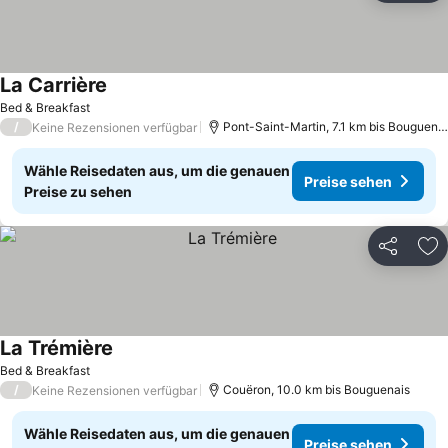
La Carrière
Bed & Breakfast
/
Pont-Saint-Martin, 7.1 km bis Bouguenais
Keine Rezensionen verfügbar
Wähle Reisedaten aus, um die genauen
Preise sehen
Preise zu sehen
Teilen
Zu
La Trémière
Bed & Breakfast
/
Couëron, 10.0 km bis Bouguenais
Keine Rezensionen verfügbar
Wähle Reisedaten aus, um die genauen
Preise sehen