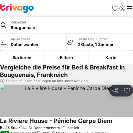
Favoriten
Einlog
Me
Reiseziel
Bouguenais
An-/Abreise
Gäste und Zimmer
Daten wählen
2 Gäste, 1 Zimmer
Sortieren
Filtern
Karte
Vergleiche die Preise für Bed & Breakfast in
Bouguenais, Frankreich
So beeinflussen Zahlungen an uns unser Ranking
Teilen
Zu
La Rivière House - Péniche Carpe Diem
Bed & Breakfast
Dachterrasse mit Flussblick