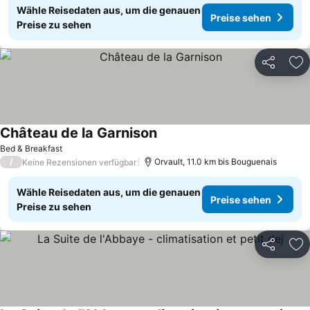
Wähle Reisedaten aus, um die genauen
Preise sehen
Preise zu sehen
Teilen
Zu
Château de la Garnison
Bed & Breakfast
/
Orvault, 11.0 km bis Bouguenais
Keine Rezensionen verfügbar
Wähle Reisedaten aus, um die genauen
Preise sehen
Preise zu sehen
Teilen
Zu