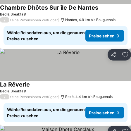
Chambre Dhôtes Sur île De Nantes
Bed & Breakfast
/
Nantes, 4.9 km bis Bouguenais
Keine Rezensionen verfügbar
Wähle Reisedaten aus, um die genauen
Preise sehen
Preise zu sehen
Teilen
Zu
La Rêverie
Bed & Breakfast
/
Rezé, 4.4 km bis Bouguenais
Keine Rezensionen verfügbar
Wähle Reisedaten aus, um die genauen
Preise sehen
Preise zu sehen