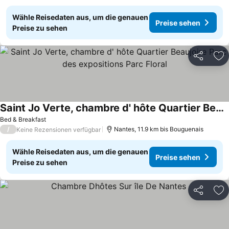
Wähle Reisedaten aus, um die genauen
Preise sehen
Preise zu sehen
Teilen
Zu
Saint Jo Verte, chambre d' hôte Quartier Beaujoire Parc des expositions Parc Floral
Bed & Breakfast
/
Nantes, 11.9 km bis Bouguenais
Keine Rezensionen verfügbar
Wähle Reisedaten aus, um die genauen
Preise sehen
Preise zu sehen
Teilen
Zu