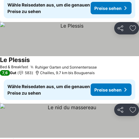
Wähle Reisedaten aus, um die genauen
Preise sehen
Preise zu sehen
Teilen
Zu
Le Plessis
Bed & Breakfast
Ruhiger Garten und Sonnenterrasse
7,6
Gut
583
Chailles, 9.7 km bis Bouguenais
Wähle Reisedaten aus, um die genauen
Preise sehen
Preise zu sehen
Teilen
Zu