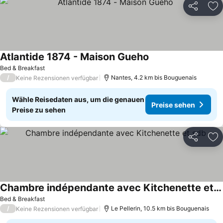
Teilen
Zu
Atlantide 1874 - Maison Gueho
Bed & Breakfast
/
Nantes, 4.2 km bis Bouguenais
Keine Rezensionen verfügbar
Wähle Reisedaten aus, um die genauen
Preise sehen
Preise zu sehen
Teilen
Zu
Chambre indépendante avec Kitchenette et sdb
Bed & Breakfast
/
Le Pellerin, 10.5 km bis Bouguenais
Keine Rezensionen verfügbar