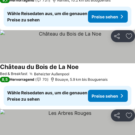
9,1
Hervorragend
731
Nantes, 10.2 km bis Bouguenais
Wähle Reisedaten aus, um die genauen
Preise sehen
Preise zu sehen
Teilen
Zu
Château du Bois de La Noe
Bed & Breakfast
Beheizter Außenpool
8,5
Hervorragend
70
Bouaye, 5.9 km bis Bouguenais
Wähle Reisedaten aus, um die genauen
Preise sehen
Preise zu sehen
Teilen
Zu