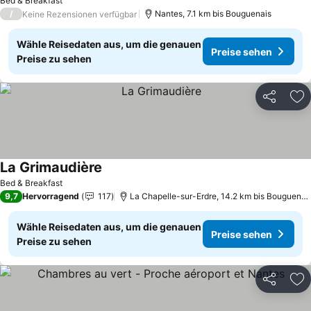
Bed & Breakfast
/
Nantes, 7.1 km bis Bouguenais
Keine Rezensionen verfügbar
Wähle Reisedaten aus, um die genauen
Preise sehen
Preise zu sehen
Teilen
Zu
La Grimaudière
Bed & Breakfast
9,7
Hervorragend
117
La Chapelle-sur-Erdre, 14.2 km bis Bouguenais
Wähle Reisedaten aus, um die genauen
Preise sehen
Preise zu sehen
Teilen
Zu