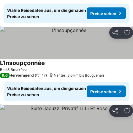
Wähle Reisedaten aus, um die genauen
Preise sehen
Preise zu sehen
Teilen
Zu
L'Insoupçonnée
Bed & Breakfast
9,6
Hervorragend
17
Nantes, 8.6 km bis Bouguenais
Wähle Reisedaten aus, um die genauen
Preise sehen
Preise zu sehen
Teilen
Zu