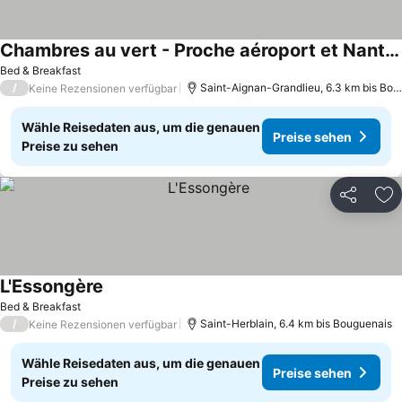
Chambres au vert - Proche aéroport et Nantes
Bed & Breakfast
/
Saint-Aignan-Grandlieu, 6.3 km bis Bouguenais
Keine Rezensionen verfügbar
Wähle Reisedaten aus, um die genauen
Preise sehen
Preise zu sehen
Teilen
Zu
L'Essongère
Bed & Breakfast
/
Saint-Herblain, 6.4 km bis Bouguenais
Keine Rezensionen verfügbar
Wähle Reisedaten aus, um die genauen
Preise sehen
Preise zu sehen