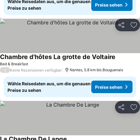
Wähle Reisedaten aus, um die genauen
Preise sehen
Preise zu sehen
Teilen
Zu
Chambre d'hôtes La grotte de Voltaire
Bed & Breakfast
/
Nantes, 5.8 km bis Bouguenais
Keine Rezensionen verfügbar
Wähle Reisedaten aus, um die genauen
Preise sehen
Preise zu sehen
Teilen
Zu
La Chambre De Lange