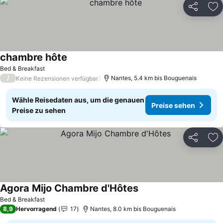
Teilen
Zu
chambre hôte
Bed & Breakfast
/
Nantes, 5.4 km bis Bouguenais
Keine Rezensionen verfügbar
Wähle Reisedaten aus, um die genauen
Preise sehen
Preise zu sehen
Teilen
Zu
Agora Mijo Chambre d'Hôtes
Bed & Breakfast
8,9
Hervorragend
17
Nantes, 8.0 km bis Bouguenais