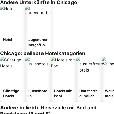
Andere Unterkünfte in Chicago
Hotel
Jugendher
berge/Hos
tel
Chicago: beliebte Hotelkategorien
Günstige
Luxushote
Hotels mit
Haustierfr
Well
Hotels
ls
Pool
eundliche
otels
Hotels
Andere beliebte Reiseziele mit Bed and