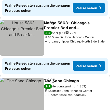
Wähle Reisedaten aus, um die genauen
Preise sehen
Preise zu sehen
House 5863- Chicago's
Teilen
Zu Favoriten hinzufügen
Premier Bed and
Breakfast
8,3
Sehr gut
726
10.5 km bis John Hancock Center
Urbaner, hipper Chicago North Side Style
Wähle Reisedaten aus, um die genauen
Preise sehen
Preise zu sehen
The Sono Chicago
Teilen
Zu Favoriten hinzufügen
9,7
Hervorragend
1 353
1.8 km bis John Hancock Center
Dachterrasse mit Stadtblick