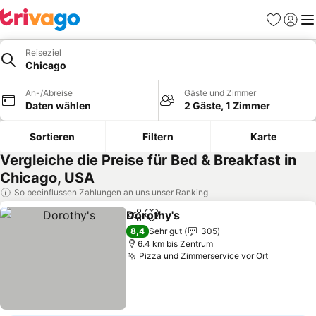
Favoriten
Einlog
Me
Reiseziel
Chicago
An-/Abreise
Gäste und Zimmer
Daten wählen
2 Gäste, 1 Zimmer
Sortieren
Filtern
Karte
Vergleiche die Preise für Bed & Breakfast in
Chicago, USA
So beeinflussen Zahlungen an uns unser Ranking
Dorothy's
Teilen
Zu Favoriten hinzufügen
8,4
Sehr gut
305
6.4 km bis Zentrum
Pizza und Zimmerservice vor Ort