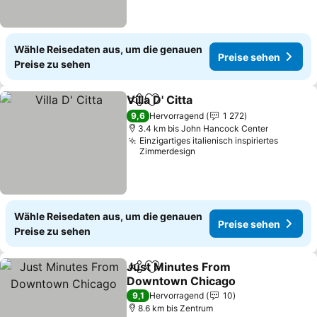
Wähle Reisedaten aus, um die genauen
Preise sehen
Preise zu sehen
Villa D' Citta
Teilen
Zu Favoriten hinzufügen
9,6
Hervorragend
1 272
3.4 km bis John Hancock Center
Einzigartiges italienisch inspiriertes
Zimmerdesign
Wähle Reisedaten aus, um die genauen
Preise sehen
Preise zu sehen
Just Minutes From
Teilen
Zu Favoriten hinzufügen
Downtown Chicago
9,1
Hervorragend
10
8.6 km bis Zentrum