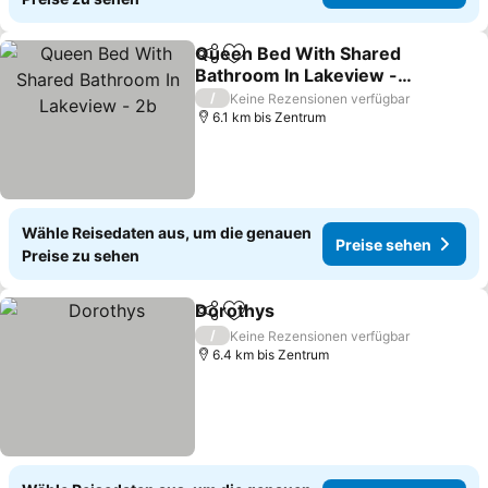
Queen Bed With Shared
Teilen
Zu Favoriten hinzufügen
Bathroom In Lakeview -
2b
/
Keine Rezensionen verfügbar
6.1 km bis Zentrum
Wähle Reisedaten aus, um die genauen
Preise sehen
Preise zu sehen
Dorothys
Teilen
Zu Favoriten hinzufügen
/
Keine Rezensionen verfügbar
6.4 km bis Zentrum