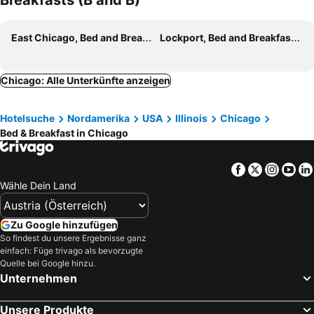
Breakfasts (B and B)
East Chicago, Bed and Breakfasts (B and B)
Lockport, Bed and Breakfasts (B and B)
Chicago: Alle Unterkünfte anzeigen
Hotelsuche
Nordamerika
USA
Illinois
Chicago
Bed & Breakfast in Chicago
Facebook
Twitter
Insta
Yo
Wähle Dein Land
Zu Google hinzufügen
So findest du unsere Ergebnisse ganz
einfach: Füge trivago als bevorzugte
Quelle bei Google hinzu.
Unternehmen
Unsere Produkte