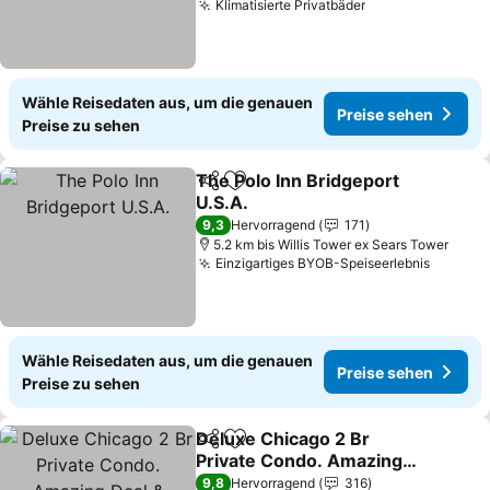
Klimatisierte Privatbäder
Wähle Reisedaten aus, um die genauen
Preise sehen
Preise zu sehen
The Polo Inn Bridgeport
Teilen
Zu Favoriten hinzufügen
U.S.A.
9,3
Hervorragend
171
5.2 km bis Willis Tower ex Sears Tower
Einzigartiges BYOB-Speiseerlebnis
Wähle Reisedaten aus, um die genauen
Preise sehen
Preise zu sehen
Deluxe Chicago 2 Br
Teilen
Zu Favoriten hinzufügen
Private Condo. Amazing
Deal & Location (roscoe
9,8
Hervorragend
316