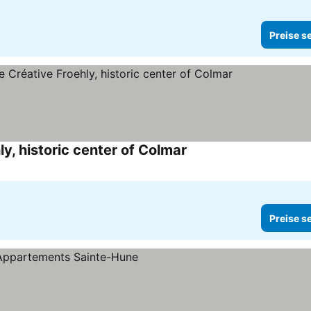
Preise s
y, historic center of Colmar
Preise s