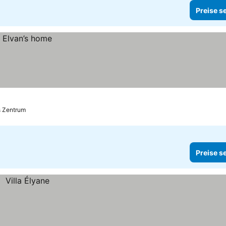
Preise s
s Zentrum
Preise s