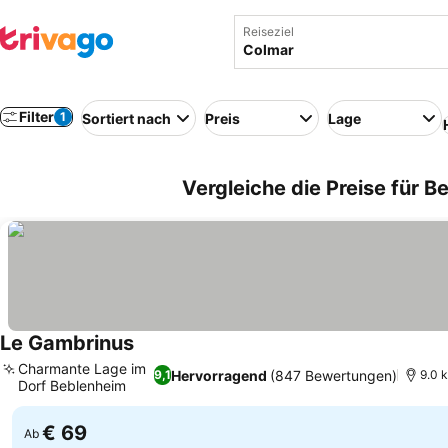
Reiseziel
Filter
1
Sortiert nach
Preis
Lage
Vergleiche die Preise für B
Le Gambrinus
Charmante Lage im
Hervorragend
(847 Bewertungen)
9,1
9.0 
Dorf Beblenheim
€ 69
Ab