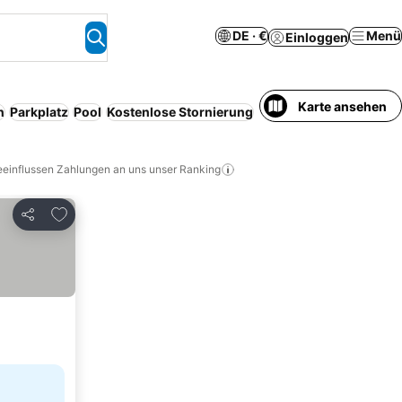
DE · €
Menü
Einloggen
Karte ansehen
n
Parkplatz
Pool
Kostenlose Stornierung
Klimaanlage
Serviced 
eeinflussen Zahlungen an uns unser Ranking
Zu Favoriten hinzufügen
Teilen