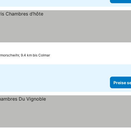
morschwihr, 9.4 km bis Colmar
Preise s