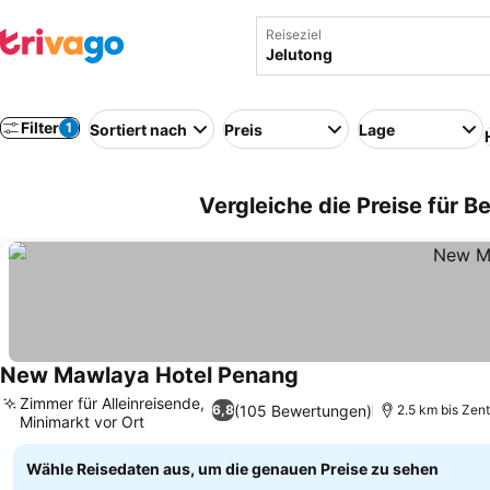
Reiseziel
Filter
1
Sortiert nach
Preis
Lage
Vergleiche die Preise für B
New Mawlaya Hotel Penang
Preise sehen
Zimmer für Alleinreisende,
(105 Bewertungen)
6,8
2.5 km bis Zen
Minimarkt vor Ort
Preise sehen
Wähle Reisedaten aus, um die genauen Preise zu sehen