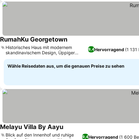
RumahKu Georgetown
Preise sehen
Historisches Haus mit modernem
Hervorragend
(1 131
9,4
skandinavischem Design, Üppiger
Preise sehen
Garten und Grillmöglichkeiten
Wähle Reisedaten aus, um die genauen Preise zu sehen
Melayu Villa By Aayu
Preise sehen
Blick auf den Innenhof und ruhige
Hervorragend
(1 600 B
9,4