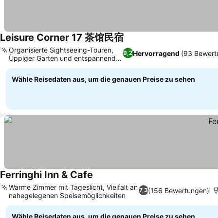
Leisure Corner 17 茶馆民宿
Preise sehen
Organisierte Sightseeing-Touren,
Hervorragend
(93 Bewert
9,2
Üppiger Garten und entspannende
Preise sehen
Terrasse
Wähle Reisedaten aus, um die genauen Preise zu sehen
Ferringhi Inn & Cafe
Preise sehen
Warme Zimmer mit Tageslicht, Vielfalt an
(156 Bewertungen)
7,3
nahegelegenen Speisemöglichkeiten
Preise sehen
Wähle Reisedaten aus, um die genauen Preise zu sehen