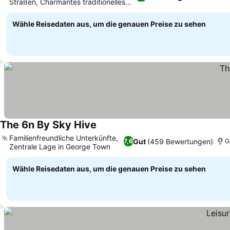
Straßen, Charmantes traditionelles
Preise sehen
Gästehaus-Design
Wähle Reisedaten aus, um die genauen Preise zu sehen
The 6n By Sky Hive
Preise sehen
Familienfreundliche Unterkünfte,
Gut
(459 Bewertungen)
7,6
G
Zentrale Lage in George Town
Preise sehen
Wähle Reisedaten aus, um die genauen Preise zu sehen