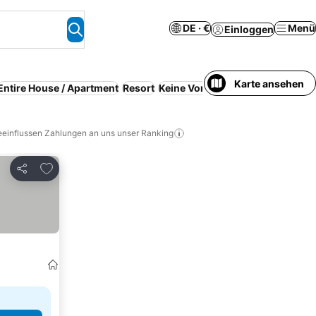
DE · €
Menü
Einloggen
Karte ansehen
Entire House / Apartment
Resort
Keine Vorauszahlung erforderli
eeinflussen Zahlungen an uns unser Ranking
Zu Favoriten hinzufügen
Teilen