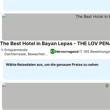
The Best Hotel in Bayan Lepas - THE LOV PE
Entspannende
Hervorragend
(1 185 Bewertunge
8,5
Dachterrasse, Bewachter
Preise sehen
Parkplatz vor Ort
Wähle Reisedaten aus, um die genauen Preise zu sehen