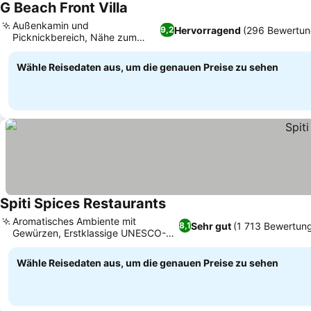
G Beach Front Villa
Preise sehen
Außenkamin und
Hervorragend
(296 Bewertun
9,2
Picknickbereich, Nähe zum
Preise sehen
Tanjung Bungah Beach
Wähle Reisedaten aus, um die genauen Preise zu sehen
Spiti Spices Restaurants
Preise sehen
Aromatisches Ambiente mit
Sehr gut
(1 713 Bewertun
8,1
Gewürzen, Erstklassige UNESCO-
Preise sehen
Welterbestätte
Wähle Reisedaten aus, um die genauen Preise zu sehen