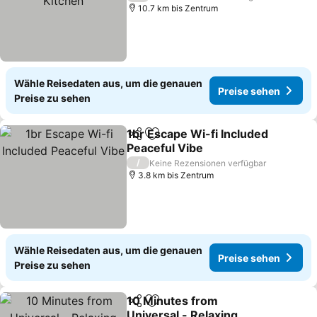
10.7 km bis Zentrum
Wähle Reisedaten aus, um die genauen
Preise sehen
Preise zu sehen
1br Escape Wi-fi Included
Teilen
Zu Favoriten hinzufügen
Peaceful Vibe
Preise sehen
/
Keine Rezensionen verfügbar
3.8 km bis Zentrum
Wähle Reisedaten aus, um die genauen
Preise sehen
Preise zu sehen
10 Minutes from
Teilen
Zu Favoriten hinzufügen
Universal - Relaxing