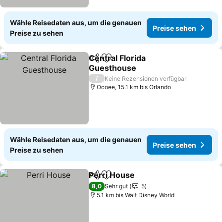
Wähle Reisedaten aus, um die genauen
Preise sehen
Preise zu sehen
Central Florida
Teilen
Zu Favoriten hinzufügen
Guesthouse
Preise sehen
/
Keine Rezensionen verfügbar
Ocoee, 15.1 km bis Orlando
Wähle Reisedaten aus, um die genauen
Preise sehen
Preise zu sehen
Perri House
Teilen
Zu Favoriten hinzufügen
Preise sehen
8,0
Sehr gut
5
5.1 km bis Walt Disney World