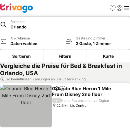
Favoriten
Einlog
Me
Reiseziel
Orlando
An-/Abreise
Gäste und Zimmer
Daten wählen
2 Gäste, 1 Zimmer
Sortieren
Filtern
Karte
Vergleiche die Preise für Bed & Breakfast in
Orlando, USA
So beeinflussen Zahlungen an uns unser Ranking
Orlando Blue Heron 1 Mile
Teilen
Zu Favoriten hinzufügen
From Disney 2nd floor
Preise sehen
/
Keine Rezensionen verfügbar
22.6 km bis Zentrum