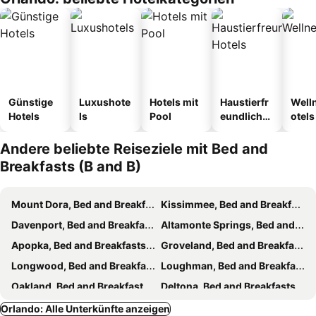
Günstige
Luxushote
Hotels mit
Haustierfr
Well
Hotels
ls
Pool
eundliche
otels
Hotels
Andere beliebte Reiseziele mit Bed and
Breakfasts (B and B)
Mount Dora, Bed and Breakfasts (B and B)
Kissimmee, Bed and Breakfasts (B and B)
Davenport, Bed and Breakfasts (B and B)
Altamonte Springs, Bed and Breakfasts (B and B)
Apopka, Bed and Breakfasts (B and B)
Groveland, Bed and Breakfasts (B and B)
Longwood, Bed and Breakfasts (B and B)
Loughman, Bed and Breakfasts (B and B)
Oakland, Bed and Breakfasts (B and B)
Deltona, Bed and Breakfasts (B and B)
Ridge, Bed and Breakfasts (B and B)
Orlando: Alle Unterkünfte anzeigen