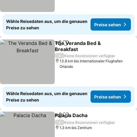
Wähle Reisedaten aus, um die genauen
Preise sehen
Preise zu sehen
The Veranda Bed &
Teilen
Zu Favoriten hinzufügen
Breakfast
Preise sehen
/
Keine Rezensionen verfügbar
13.8 km bis Internationaler Flughafen
Orlando
Wähle Reisedaten aus, um die genauen
Preise sehen
Preise zu sehen
Palacia Dacha
Teilen
Zu Favoriten hinzufügen
Preise sehen
/
Keine Rezensionen verfügbar
1.3 km bis Zentrum