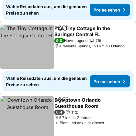
Wähle Reisedaten aus, um die genauen
Preise sehen
Preise zu sehen
The Tiny Cottage in the
Teilen
Zu Favoriten hinzufügen
Springs/ Central FL
Preise sehen
9,0
Hervorragend
75
Altamonte Springs, 15.1 km bis Orlando
Wähle Reisedaten aus, um die genauen
Preise sehen
Preise zu sehen
Downtown Orlando
Teilen
Zu Favoriten hinzufügen
Guesthouse Room
Preise sehen
6,4
112
5.7 km bis Zentrum
Bidet und Ankleidezimmer
Preise sehen