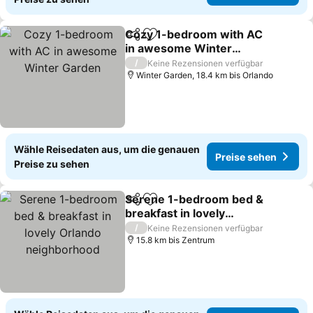
Cozy 1-bedroom with AC
Teilen
Zu Favoriten hinzufügen
in awesome Winter
Garden
Preise sehen
/
Keine Rezensionen verfügbar
Winter Garden, 18.4 km bis Orlando
Wähle Reisedaten aus, um die genauen
Preise sehen
Preise zu sehen
Serene 1-bedroom bed &
Teilen
Zu Favoriten hinzufügen
breakfast in lovely
Orlando neighborhood
Preise sehen
/
Keine Rezensionen verfügbar
15.8 km bis Zentrum