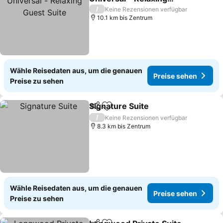
Guest Suite
Preise sehen
/
Keine Rezensionen verfügbar
10.1 km bis Zentrum
Wähle Reisedaten aus, um die genauen
Preise sehen
Preise zu sehen
Signature Suite
Teilen
Zu Favoriten hinzufügen
Preise seh
/
Keine Rezensionen verfügbar
8.3 km bis Zentrum
Wähle Reisedaten aus, um die genauen
Preise sehen
Preise zu sehen