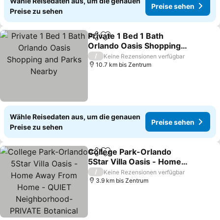
Wähle Reisedaten aus, um die genauen
Preise sehen
Preise zu sehen
Private 1 Bed 1 Bath
Teilen
Zu Favoriten hinzufügen
Orlando Oasis Shopping
and Parks Nearby
Preise sehen
/
Keine Rezensionen verfügbar
10.7 km bis Zentrum
Wähle Reisedaten aus, um die genauen
Preise sehen
Preise zu sehen
College Park-Orlando
Teilen
Zu Favoriten hinzufügen
5Star Villa Oasis - Home
Away From Home -
Preise sehen
/
Keine Rezensionen verfügbar
QUIET Neighborhood-
3.9 km bis Zentrum
PRIVATE Botanical