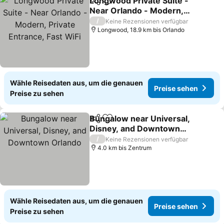
Longwood Private Suite -
Teilen
Zu Favoriten hinzufügen
Near Orlando - Modern,
Private Entrance, Fast
Preise sehen
/
Keine Rezensionen verfügbar
WiFi
Longwood, 18.9 km bis Orlando
Wähle Reisedaten aus, um die genauen
Preise sehen
Preise zu sehen
Bungalow near Universal,
Teilen
Zu Favoriten hinzufügen
Disney, and Downtown
Orlando
Preise sehen
/
Keine Rezensionen verfügbar
4.0 km bis Zentrum
Wähle Reisedaten aus, um die genauen
Preise sehen
Preise zu sehen