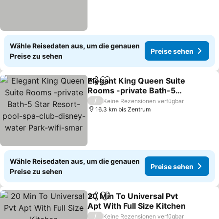
Wähle Reisedaten aus, um die genauen
Preise sehen
Preise zu sehen
Elegant King Queen Suite
Teilen
Zu Favoriten hinzufügen
Rooms -private Bath-5
Star Resort-pool-spa-
Preise sehen
/
Keine Rezensionen verfügbar
club-disney-water Park-
16.3 km bis Zentrum
wifi-smar
Wähle Reisedaten aus, um die genauen
Preise sehen
Preise zu sehen
20 Min To Universal Pvt
Teilen
Zu Favoriten hinzufügen
Apt With Full Size Kitchen
Preise sehen
/
Keine Rezensionen verfügbar