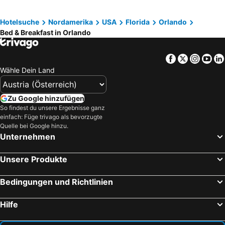
Hotelsuche
Nordamerika
USA
Florida
Orlando
Bed & Breakfast in Orlando
Facebook
Twitter
Insta
Yo
Wähle Dein Land
Zu Google hinzufügen
So findest du unsere Ergebnisse ganz
einfach: Füge trivago als bevorzugte
Quelle bei Google hinzu.
Unternehmen
Unsere Produkte
Bedingungen und Richtlinien
Hilfe