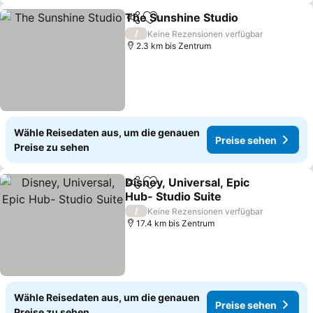
The Sunshine Studio
Teilen
Zu Favoriten hinzufügen
Preis
/
Keine Rezensionen verfügbar
2.3 km bis Zentrum
Wähle Reisedaten aus, um die genauen
Preise sehen
Preise zu sehen
Disney, Universal, Epic
Teilen
Zu Favoriten hinzufügen
Hub- Studio Suite
Preise sehen
/
Keine Rezensionen verfügbar
17.4 km bis Zentrum
Wähle Reisedaten aus, um die genauen
Preise sehen
Preise zu sehen