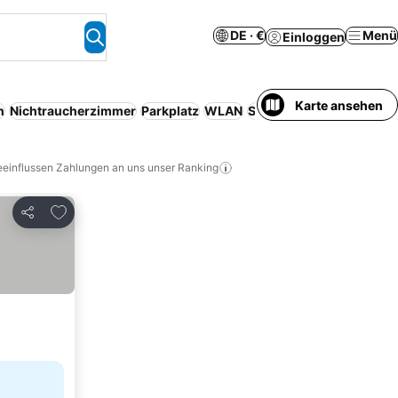
DE · €
Menü
Einloggen
Karte ansehen
n
Nichtraucherzimmer
Parkplatz
WLAN
Serviced apartment
Spa
eeinflussen Zahlungen an uns unser Ranking
Zu Favoriten hinzufügen
Teilen