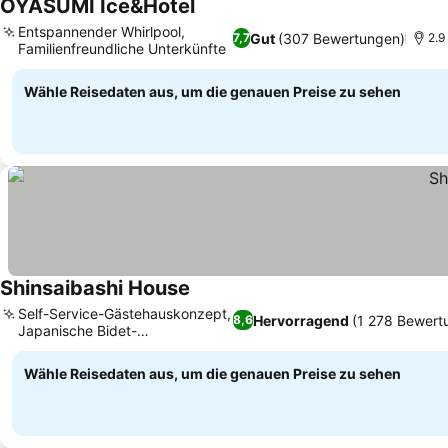
OYASUMI Ice&Hotel
Entspannender Whirlpool,
Gut
(307 Bewertungen)
7,7
2.9
Familienfreundliche Unterkünfte
Wähle Reisedaten aus, um die genauen Preise zu sehen
Shinsaibashi House
Self-Service-Gästehauskonzept,
Hervorragend
(1 278 Bewert
8,6
Japanische Bidet-
Toilettensysteme
Wähle Reisedaten aus, um die genauen Preise zu sehen