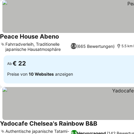
Peace House Abeno
Fahrradverleih, Traditionelle
(665 Bewertungen)
7,3
5.5 km 
japanische Hausatmosphäre
€ 22
Ab
Preise von
10 Websites
anzeigen
Yadocafe Chelsea's Rainbow B&B
Authentische japanische Tatami-
Hervorragend
(142 Bewertu
9,5