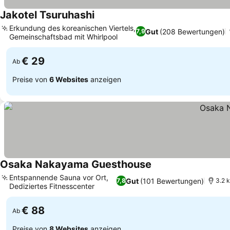
Jakotel Tsuruhashi
Erkundung des koreanischen Viertels,
Gut
(208 Bewertungen)
7,9
Gemeinschaftsbad mit Whirlpool
€ 29
Ab
Preise von
6 Websites
anzeigen
Osaka Nakayama Guesthouse
Entspannende Sauna vor Ort,
Gut
(101 Bewertungen)
7,8
3.2 
Dediziertes Fitnesscenter
€ 88
Ab
Preise von
8 Websites
anzeigen