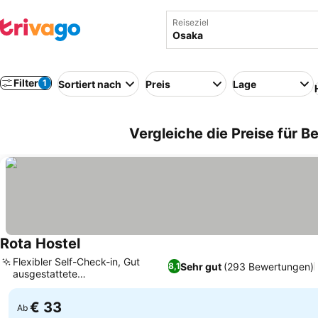
Reiseziel
Filter
1
Sortiert nach
Preis
Lage
Vergleiche die Preise für B
Rota Hostel
Flexibler Self-Check-in, Gut
Sehr gut
(293 Bewertungen)
8,1
ausgestattete
Gemeinschaftsküche
€ 33
Ab