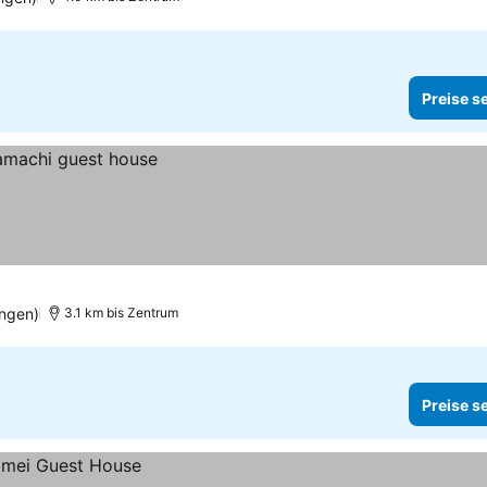
Preise s
ngen)
3.1 km bis Zentrum
Preise s