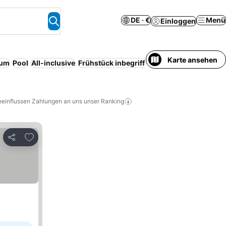
DE · €
Menü
Einloggen
Karte ansehen
rum
Pool
All-inclusive
Frühstück inbegriffen
Halbpension
Stran
eeinflussen Zahlungen an uns unser Ranking
Zu Favoriten hinzufügen
Teilen