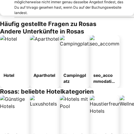
möglicherweise nicht immer genau dasselbe Angebot findest, das
Du auf trivago gesehen hast, wenn Du auf der Buchungswebsite
landest.
Häufig gestellte Fragen zu Rosas
Andere Unterkünfte in Rosas
Hotel
Aparthotel
Campingpl
seo_acco
atz
mmodatio
n_type_car
Rosas: beliebte Hotelkategorien
ousel_host
al