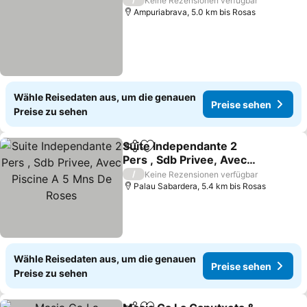
Keine Rezensionen verfügbar
Ampuriabrava, 5.0 km bis Rosas
Wähle Reisedaten aus, um die genauen
Preise sehen
Preise zu sehen
Suite Independante 2
Teilen
Zu Favoriten hinzufügen
Pers , Sdb Privee, Avec
Piscine A 5 Mns De Roses
Preise sehen
/
Keine Rezensionen verfügbar
Palau Sabardera, 5.4 km bis Rosas
Wähle Reisedaten aus, um die genauen
Preise sehen
Preise zu sehen