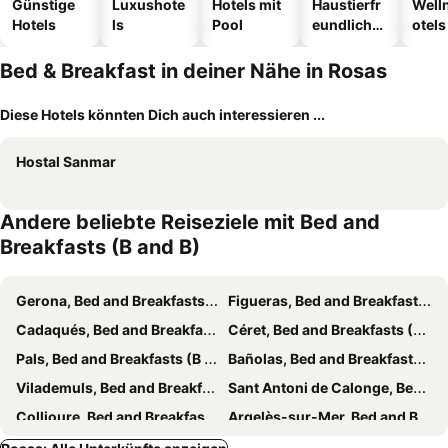
Günstige
Luxushote
Hotels mit
Haustierfr
Well
Hotels
ls
Pool
eundliche
otels
Hotels
Bed & Breakfast in deiner Nähe in Rosas
Diese Hotels könnten Dich auch interessieren ...
Hostal Sanmar
Andere beliebte Reiseziele mit Bed and
Breakfasts (B and B)
Gerona, Bed and Breakfasts (B and B)
Figueras, Bed and Breakfasts (B and B)
Cadaqués, Bed and Breakfasts (B and B)
Céret, Bed and Breakfasts (B and B)
Pals, Bed and Breakfasts (B and B)
Bañolas, Bed and Breakfasts (B and B)
Vilademuls, Bed and Breakfasts (B and B)
Sant Antoni de Calonge, Bed and Breakfasts (B and B)
Collioure, Bed and Breakfasts (B and B)
Argelès-sur-Mer, Bed and Breakfasts (B and B)
Palamòs, Bed and Breakfasts (B and B)
Báscara, Bed and Breakfasts (B and B)