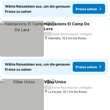
Wähle Reisedaten aus, um die genauen
Preise sehen
Preise zu sehen
Habitacions El Camp De
Teilen
Zu Favoriten hinzufügen
Lera
Preise sehen
/
Keine Rezensionen verfügbar
Vilamalla, 16.2 km bis Rosas
Wähle Reisedaten aus, um die genauen
Preise sehen
Preise zu sehen
Villas Unico
Teilen
Zu Favoriten hinzufügen
Preise sehen
/
Keine Rezensionen verfügbar
La Escala, 16.7 km bis Rosas