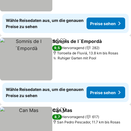
Wähle Reisedaten aus, um die genauen
Preise sehen
Preise zu sehen
Somnis de l´Empordà
Teilen
Zu Favoriten hinzufügen
Prei
9,5
Hervorragend
282
Torroella de Fluviá, 13.8 km bis Rosas
Ruhiger Garten mit Pool
Preise sehen
Wähle Reisedaten aus, um die genauen
Preise sehen
Preise zu sehen
Can Mas
Teilen
Zu Favoriten hinzufügen
Preise sehen
8,7
Hervorragend
617
San Pedro Pescador, 11.7 km bis Rosas