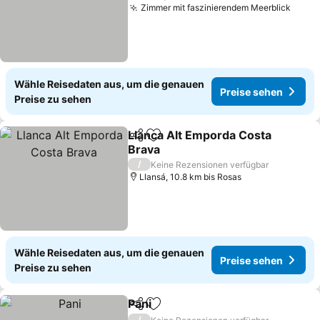
Zimmer mit faszinierendem Meerblick
Preis
Wähle Reisedaten aus, um die genauen
Preise sehen
Preise zu sehen
Llanca Alt Emporda Costa
Teilen
Zu Favoriten hinzufügen
Brava
Preise sehen
/
Keine Rezensionen verfügbar
Llansá, 10.8 km bis Rosas
Wähle Reisedaten aus, um die genauen
Preise sehen
Preise zu sehen
Pani
Teilen
Zu Favoriten hinzufügen
Preise sehen
/