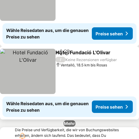
Wähle Reisedaten aus, um die genauen
Preise sehen
Preise zu sehen
Hotel Fundació L'Olivar
Teilen
Zu Favoriten hinzufügen
Pre
/
Keine Rezensionen verfügbar
Ventalló, 18.5 km bis Rosas
Wähle Reisedaten aus, um die genauen
Preise sehen
Preise zu sehen
Mehr
Die Preise und Verfügbarkeit, die wir von Buchungswebsites
erhalten, ändern sich laufend. Das bedeutet, dass Du