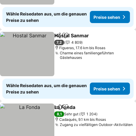
Wähle Reisedaten aus, um die genauen
Preise sehen
Preise zu sehen
Hostal Sanmar
Teilen
Zu Favoriten hinzufügen
Preise sehe
7,2
4 809
Figueras, 17.6 km bis Rosas
Charme eines familiengeführten
Gästehauses
Wähle Reisedaten aus, um die genauen
Preise sehen
Preise zu sehen
La Fonda
Teilen
Zu Favoriten hinzufügen
Preise sehen
8,1
Sehr gut
1 204
Cadaqués, 9.1 km bis Rosas
Zugang zu vielfältigen Outdoor-Aktivitäten
P