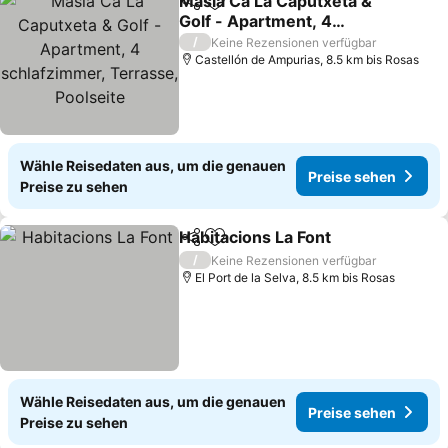
Masia Ca La Caputxeta &
Teilen
Zu Favoriten hinzufügen
Golf - Apartment, 4
schlafzimmer, Terrasse,
Preise sehen
/
Keine Rezensionen verfügbar
Poolseite
Castellón de Ampurias, 8.5 km bis Rosas
Wähle Reisedaten aus, um die genauen
Preise sehen
Preise zu sehen
Habitacions La Font
Teilen
Zu Favoriten hinzufügen
Preise
/
Keine Rezensionen verfügbar
El Port de la Selva, 8.5 km bis Rosas
Wähle Reisedaten aus, um die genauen
Preise sehen
Preise zu sehen