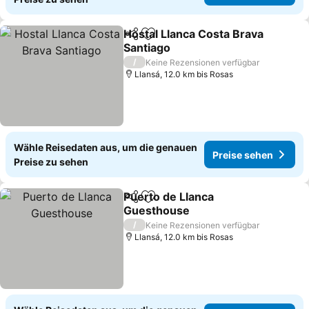
Hostal Llanca Costa Brava
Teilen
Zu Favoriten hinzufügen
Santiago
Preise sehen
/
Keine Rezensionen verfügbar
Llansá, 12.0 km bis Rosas
Wähle Reisedaten aus, um die genauen
Preise sehen
Preise zu sehen
Puerto de Llanca
Teilen
Zu Favoriten hinzufügen
Guesthouse
Preise sehen
/
Keine Rezensionen verfügbar
Llansá, 12.0 km bis Rosas