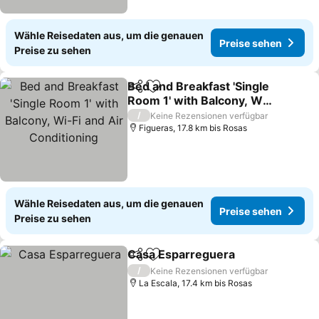
Wähle Reisedaten aus, um die genauen
Preise sehen
Preise zu sehen
Bed and Breakfast 'Single
Teilen
Zu Favoriten hinzufügen
Room 1' with Balcony, Wi-
Fi and Air Conditioning
Preise sehen
/
Keine Rezensionen verfügbar
Figueras, 17.8 km bis Rosas
Wähle Reisedaten aus, um die genauen
Preise sehen
Preise zu sehen
Casa Esparreguera
Teilen
Zu Favoriten hinzufügen
Preise
/
Keine Rezensionen verfügbar
La Escala, 17.4 km bis Rosas