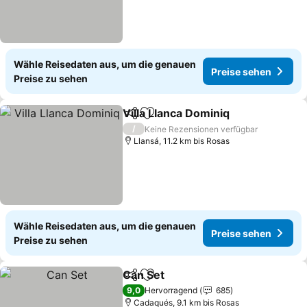
Wähle Reisedaten aus, um die genauen
Preise sehen
Preise zu sehen
Villa Llanca Dominiq
Teilen
Zu Favoriten hinzufügen
Preise
/
Keine Rezensionen verfügbar
Llansá, 11.2 km bis Rosas
Wähle Reisedaten aus, um die genauen
Preise sehen
Preise zu sehen
Can Set
Teilen
Zu Favoriten hinzufügen
Preise sehen
9,0
Hervorragend
685
Cadaqués, 9.1 km bis Rosas