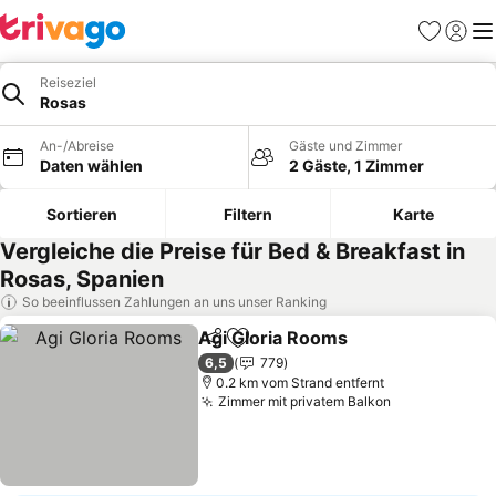
Favoriten
Einlog
Me
Reiseziel
Rosas
An-/Abreise
Gäste und Zimmer
Daten wählen
2 Gäste, 1 Zimmer
Sortieren
Filtern
Karte
Vergleiche die Preise für Bed & Breakfast in
Rosas, Spanien
So beeinflussen Zahlungen an uns unser Ranking
Agi Gloria Rooms
Teilen
Zu Favoriten hinzufügen
Preise s
6,5
779
0.2 km vom Strand entfernt
Zimmer mit privatem Balkon
Preise sehen