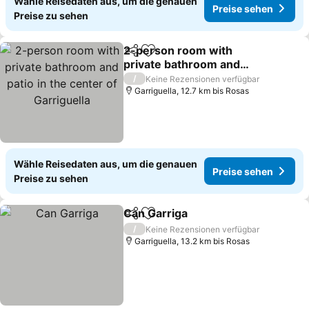
Wähle Reisedaten aus, um die genauen
Preise sehen
Preise zu sehen
2-person room with
Teilen
Zu Favoriten hinzufügen
private bathroom and
patio in the center of
Preise sehen
/
Keine Rezensionen verfügbar
Garriguella
Garriguella, 12.7 km bis Rosas
Wähle Reisedaten aus, um die genauen
Preise sehen
Preise zu sehen
Can Garriga
Teilen
Zu Favoriten hinzufügen
Preise sehen
/
Keine Rezensionen verfügbar
Garriguella, 13.2 km bis Rosas