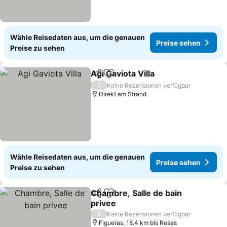
Wähle Reisedaten aus, um die genauen
Preise sehen
Preise zu sehen
Agi Gaviota Villa
Teilen
Zu Favoriten hinzufügen
Preise seh
/
Keine Rezensionen verfügbar
Direkt am Strand
Wähle Reisedaten aus, um die genauen
Preise sehen
Preise zu sehen
Chambre, Salle de bain
Teilen
Zu Favoriten hinzufügen
privee
Preise sehen
/
Keine Rezensionen verfügbar
Figueras, 18.4 km bis Rosas