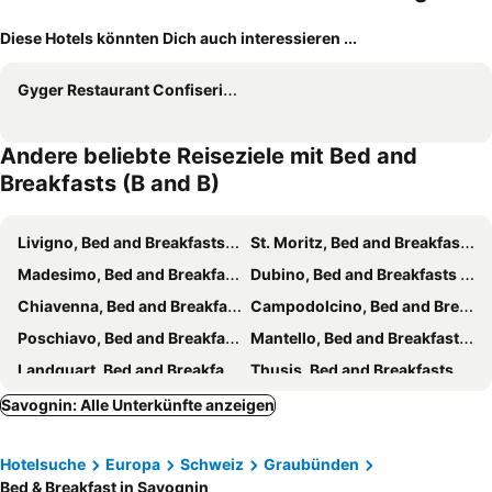
Diese Hotels könnten Dich auch interessieren ...
Gyger Restaurant Confiserie B&B
Andere beliebte Reiseziele mit Bed and
Breakfasts (B and B)
Livigno, Bed and Breakfasts (B and B)
St. Moritz, Bed and Breakfasts (B and B)
Madesimo, Bed and Breakfasts (B and B)
Dubino, Bed and Breakfasts (B and B)
Chiavenna, Bed and Breakfasts (B and B)
Campodolcino, Bed and Breakfasts (B and B)
Poschiavo, Bed and Breakfasts (B and B)
Mantello, Bed and Breakfasts (B and B)
Landquart, Bed and Breakfasts (B and B)
Thusis, Bed and Breakfasts (B and B)
Chur, Bed and Breakfasts (B and B)
Sorico, Bed and Breakfasts (B and B)
Savognin: Alle Unterkünfte anzeigen
Castione Andevenno, Bed and Breakfasts (B and B)
Chiesa in Valmalenco, Bed and Breakfasts (B and B)
Hotelsuche
Europa
Schweiz
Graubünden
Churwalden, Bed and Breakfasts (B and B)
Verdabbio, Bed and Breakfasts (B and B)
Bed & Breakfast in Savognin