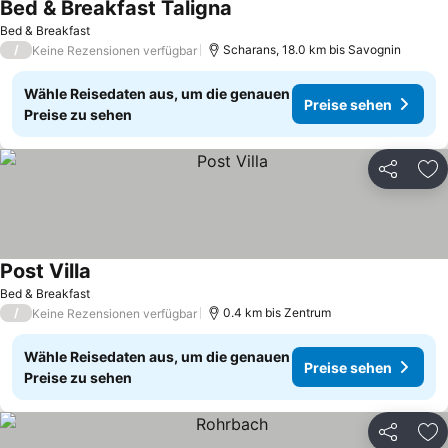
Bed & Breakfast Taligna
Bed & Breakfast
/
Scharans, 18.0 km bis Savognin
Keine Rezensionen verfügbar
Wähle Reisedaten aus, um die genauen
Preise sehen
Preise zu sehen
Teilen
Zu
Post Villa
Bed & Breakfast
/
0.4 km bis Zentrum
Keine Rezensionen verfügbar
Wähle Reisedaten aus, um die genauen
Preise sehen
Preise zu sehen
Teilen
Zu