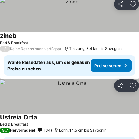
Teilen
Zu
zineb
Bed & Breakfast
/
Tinizong, 3.4 km bis Savognin
Keine Rezensionen verfügbar
Wähle Reisedaten aus, um die genauen
Preise sehen
Preise zu sehen
Teilen
Zu
Ustreia Orta
Bed & Breakfast
9,7
Hervorragend
134
Lohn, 14.5 km bis Savognin