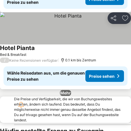
Preise zu sehen
Teilen
Zu
Hotel Pianta
Bed & Breakfast
/
0.1 km bis Zentrum
Keine Rezensionen verfügbar
Wähle Reisedaten aus, um die genauen
Preise sehen
Preise zu sehen
Mehr
Die Preise und Verfügbarkeit, die wir von Buchungswebsites
erhalten, ändern sich laufend. Das bedeutet, dass Du
möglicherweise nicht immer genau dasselbe Angebot findest, das
Du auf trivago gesehen hast, wenn Du auf der Buchungswebsite
landest.