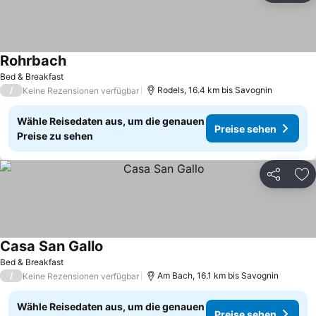
Rohrbach
Bed & Breakfast
/
Rodels, 16.4 km bis Savognin
Keine Rezensionen verfügbar
Wähle Reisedaten aus, um die genauen
Preise sehen
Preise zu sehen
Teilen
Zu
Casa San Gallo
Bed & Breakfast
/
Am Bach, 16.1 km bis Savognin
Keine Rezensionen verfügbar
Wähle Reisedaten aus, um die genauen
Preise sehen