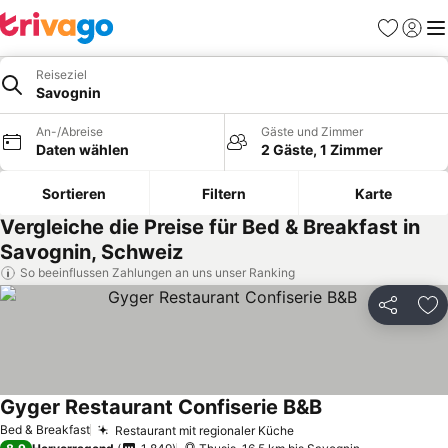
Favoriten
Einlog
Me
Reiseziel
Savognin
An-/Abreise
Gäste und Zimmer
Daten wählen
2 Gäste, 1 Zimmer
Sortieren
Filtern
Karte
Vergleiche die Preise für Bed & Breakfast in
Savognin, Schweiz
So beeinflussen Zahlungen an uns unser Ranking
Teilen
Zu
Gyger Restaurant Confiserie B&B
Bed & Breakfast
Restaurant mit regionaler Küche