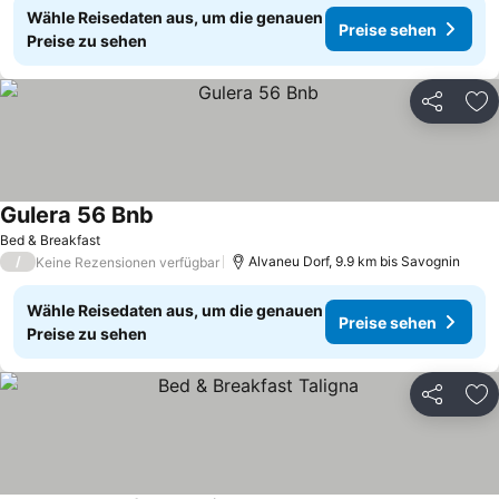
Wähle Reisedaten aus, um die genauen
Preise sehen
Preise zu sehen
Teilen
Zu
Gulera 56 Bnb
Bed & Breakfast
/
Alvaneu Dorf, 9.9 km bis Savognin
Keine Rezensionen verfügbar
Wähle Reisedaten aus, um die genauen
Preise sehen
Preise zu sehen
Teilen
Zu