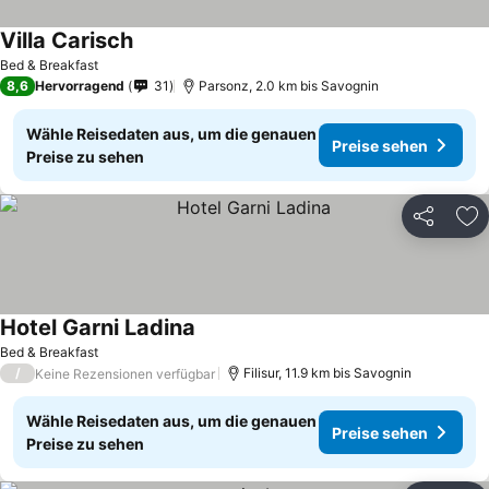
Villa Carisch
Bed & Breakfast
8,6
Hervorragend
31
Parsonz, 2.0 km bis Savognin
Wähle Reisedaten aus, um die genauen
Preise sehen
Preise zu sehen
Teilen
Zu
Hotel Garni Ladina
Bed & Breakfast
/
Filisur, 11.9 km bis Savognin
Keine Rezensionen verfügbar
Wähle Reisedaten aus, um die genauen
Preise sehen
Preise zu sehen