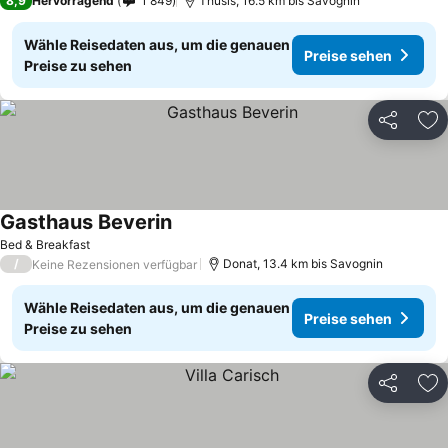
8,9
Hervorragend
1 849
Thusis, 16.5 km bis Savognin
Wähle Reisedaten aus, um die genauen
Preise sehen
Preise zu sehen
Teilen
Zu
Gasthaus Beverin
Bed & Breakfast
/
Donat, 13.4 km bis Savognin
Keine Rezensionen verfügbar
Wähle Reisedaten aus, um die genauen
Preise sehen
Preise zu sehen
Teilen
Zu