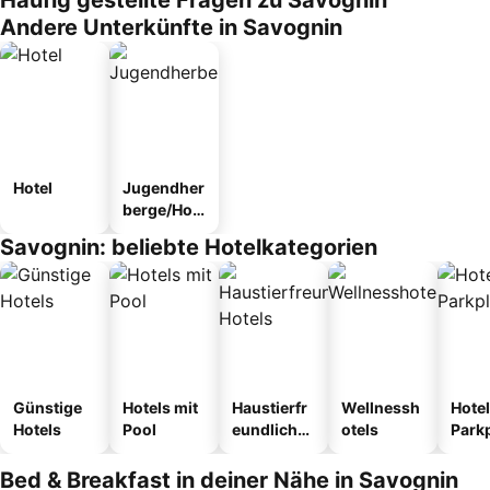
Häufig gestellte Fragen zu Savognin
Andere Unterkünfte in Savognin
Hotel
Jugendher
berge/Hos
tel
Savognin: beliebte Hotelkategorien
Günstige
Hotels mit
Haustierfr
Wellnessh
Hotel
Hotels
Pool
eundliche
otels
Park
Hotels
Bed & Breakfast in deiner Nähe in Savognin