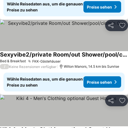
Wähle Reisedaten aus, um die genauen
Preise sehen
Preise zu sehen
Teilen
Zu
Sexyvibe2/private Room/out Shower/pool/clothin Opt
Preise sehen
Bed & Breakfast
FKK-Gästehäuser
Preise sehen
/
Wilton Manors, 14.5 km bis Sunrise
Keine Rezensionen verfügbar
Wähle Reisedaten aus, um die genauen
Preise sehen
Preise zu sehen
Teilen
Zu