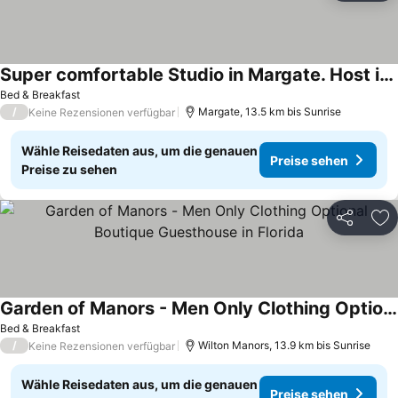
Super comfortable Studio in Margate. Host is amazing!!!!
Preise sehen
Bed & Breakfast
/
Margate, 13.5 km bis Sunrise
Keine Rezensionen verfügbar
Wähle Reisedaten aus, um die genauen
Preise sehen
Preise zu sehen
Teilen
Zu
Garden of Manors - Men Only Clothing Optional Boutique Guesthouse in Florida
Preise sehen
Bed & Breakfast
/
Wilton Manors, 13.9 km bis Sunrise
Keine Rezensionen verfügbar
Wähle Reisedaten aus, um die genauen
Preise sehen