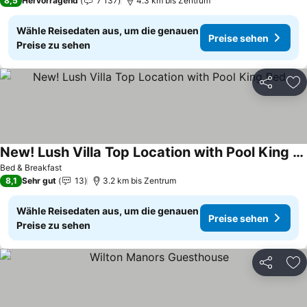
8,5
Hervorragend
7 137
4.3 km bis Zentrum
Wähle Reisedaten aus, um die genauen
Preise sehen
Preise zu sehen
Teilen
Zu
New! Lush Villa Top Location with Pool King Bed
Preise sehen
Bed & Breakfast
8,1
Sehr gut
13
3.2 km bis Zentrum
Wähle Reisedaten aus, um die genauen
Preise sehen
Preise zu sehen
Teilen
Zu