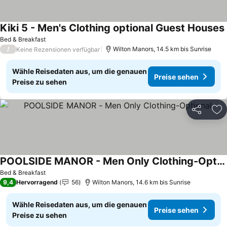
Kiki 5 - Men's Clothing optional Guest Houses
Bed & Breakfast
/
Wilton Manors, 14.5 km bis Sunrise
Keine Rezensionen verfügbar
Wähle Reisedaten aus, um die genauen
Preise sehen
Preise zu sehen
Teilen
Zu
POOLSIDE MANOR - Men Only Clothing-Optional
Preise sehen
Bed & Breakfast
9,4
Hervorragend
56
Wilton Manors, 14.6 km bis Sunrise
Wähle Reisedaten aus, um die genauen
Preise sehen
Preise zu sehen