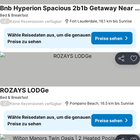
Bnb Hyperion Spacious 2b1b Getaway Near Beach
Preise sehen
Bed & Breakfast
/
Fort Lauderdale, 16.1 km bis Sunrise
Keine Rezensionen verfügbar
Wähle Reisedaten aus, um die genauen
Preise sehen
Preise zu sehen
Teilen
Zu
ROZAYS LODGe
Preise sehen
Bed & Breakfast
/
Pompano Beach, 16.5 km bis Sunrise
Keine Rezensionen verfügbar
Wähle Reisedaten aus, um die genauen
Preise sehen
Preise zu sehen