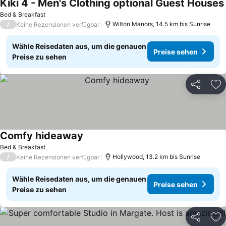
Kiki 4 - Men's Clothing optional Guest Houses
Bed & Breakfast
/
Wilton Manors, 14.5 km bis Sunrise
Keine Rezensionen verfügbar
Wähle Reisedaten aus, um die genauen
Preise sehen
Preise zu sehen
Teilen
Zu
Comfy hideaway
Preise sehen
Bed & Breakfast
/
Hollywood, 13.2 km bis Sunrise
Keine Rezensionen verfügbar
Wähle Reisedaten aus, um die genauen
Preise sehen
Preise zu sehen
Teilen
Zu