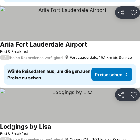
Teilen
Zu
Ariia Fort Lauderdale Airport
Preise sehen
Bed & Breakfast
/
Fort Lauderdale, 15.1 km bis Sunrise
Keine Rezensionen verfügbar
Wähle Reisedaten aus, um die genauen
Preise sehen
Preise zu sehen
Teilen
Zu
Lodgings by Lisa
Preise sehen
Bed & Breakfast
/
Cooper City, 10.1 km bis Sunrise
Keine Rezensionen verfügbar