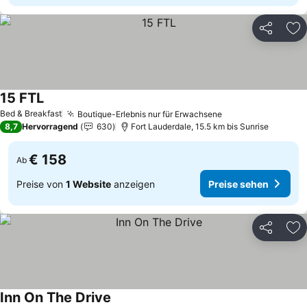
Teilen
Zu
15 FTL
Preise sehen
Bed & Breakfast
Boutique-Erlebnis nur für Erwachsene
Preise sehen
8,7
Hervorragend
630
Fort Lauderdale, 15.5 km bis Sunrise
€ 158
Ab
Preise von
1 Website
anzeigen
Preise sehen
Teilen
Zu
Inn On The Drive
Preise sehen