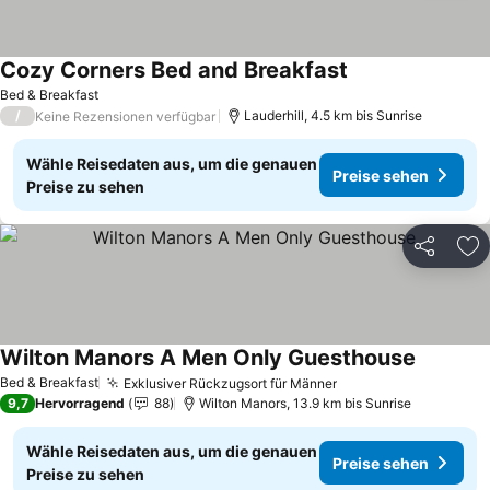
Cozy Corners Bed and Breakfast
Preise sehen
Bed & Breakfast
/
Lauderhill, 4.5 km bis Sunrise
Keine Rezensionen verfügbar
Wähle Reisedaten aus, um die genauen
Preise sehen
Preise zu sehen
Teilen
Zu
Wilton Manors A Men Only Guesthouse
Preise s
Bed & Breakfast
Exklusiver Rückzugsort für Männer
Preise sehen
9,7
Hervorragend
88
Wilton Manors, 13.9 km bis Sunrise
Wähle Reisedaten aus, um die genauen
Preise sehen
Preise zu sehen