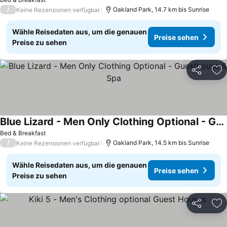
Preise sehen
/
Oakland Park, 14.7 km bis Sunrise
Keine Rezensionen verfügbar
Wähle Reisedaten aus, um die genauen
Preise sehen
Preise zu sehen
Teilen
Zu
Blue Lizard - Men Only Clothing Optional - Guesthouse & Spa
Preise sehen
Bed & Breakfast
/
Oakland Park, 14.5 km bis Sunrise
Keine Rezensionen verfügbar
Wähle Reisedaten aus, um die genauen
Preise sehen
Preise zu sehen
Teilen
Zu