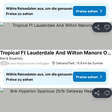
Wähle Reisedaten aus, um die genauen
Preise sehen
Preise zu sehen
Teilen
Zu
Tropical Ft Lauderdale And Wilton Manors Oasis
Preise sehen
Bed & Breakfast
/
Oakland Park, 15.9 km bis Sunrise
Keine Rezensionen verfügbar
Wähle Reisedaten aus, um die genauen
Preise sehen
Preise zu sehen
Teilen
Zu