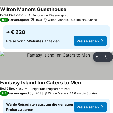
Wilton Manors Guesthouse
Preise sehen
Bed & Breakfast
Außenpool und Wassersport
Preise sehen
9,1
Hervorragend
163
Wilton Manors, 14.4 km bis Sunrise
€ 228
Ab
Preise von
5 Websites
anzeigen
Preise sehen
Teilen
Zu
Fantasy Island Inn Caters to Men
Preise sehen
Bed & Breakfast
Ruhiger Rückzugsort am Pool
Preise sehen
9,8
Hervorragend
203
Wilton Manors, 14.6 km bis Sunrise
Wähle Reisedaten aus, um die genauen
Preise sehen
Preise zu sehen