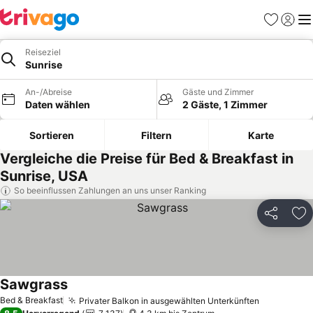
Favoriten
Einlog
Me
Reiseziel
Sunrise
An-/Abreise
Gäste und Zimmer
Daten wählen
2 Gäste, 1 Zimmer
Sortieren
Filtern
Karte
Vergleiche die Preise für Bed & Breakfast in
Sunrise, USA
So beeinflussen Zahlungen an uns unser Ranking
Teilen
Zu
Sawgrass
Preise sehen
Bed & Breakfast
Privater Balkon in ausgewählten Unterkünften
Preise se