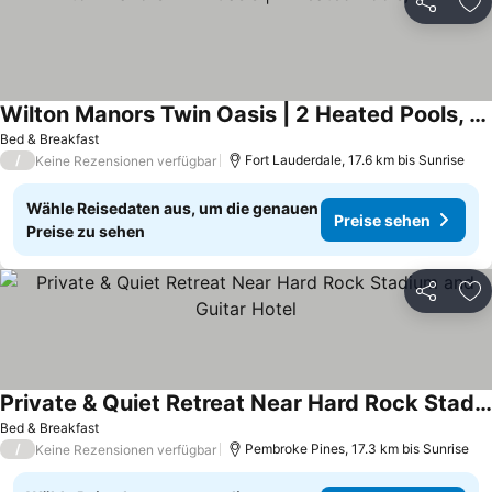
Teilen
Zu
Wilton Manors Twin Oasis | 2 Heated Pools, For 12
Preise sehen
Bed & Breakfast
/
Fort Lauderdale, 17.6 km bis Sunrise
Keine Rezensionen verfügbar
Wähle Reisedaten aus, um die genauen
Preise sehen
Preise zu sehen
Teilen
Zu
Private & Quiet Retreat Near Hard Rock Stadium and Guitar Hotel
Preise sehen
Bed & Breakfast
/
Pembroke Pines, 17.3 km bis Sunrise
Keine Rezensionen verfügbar