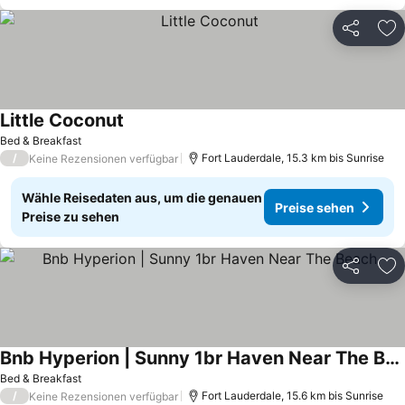
Teilen
Zu
Little Coconut
Preise sehen
Bed & Breakfast
/
Fort Lauderdale, 15.3 km bis Sunrise
Keine Rezensionen verfügbar
Wähle Reisedaten aus, um die genauen
Preise sehen
Preise zu sehen
Teilen
Zu
Bnb Hyperion | Sunny 1br Haven Near The Beach
Preise sehen
Bed & Breakfast
/
Fort Lauderdale, 15.6 km bis Sunrise
Keine Rezensionen verfügbar