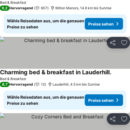
Bed & Breakfast
9,2
Hervorragend
607
Wilton Manors, 14.6 km bis Sunrise
Wähle Reisedaten aus, um die genauen
Preise sehen
Preise zu sehen
Teilen
Zu
Charming bed & breakfast in Lauderhill.
Preise s
Bed & Breakfast
8,7
Hervorragend
12
Lauderhill, 4.5 km bis Sunrise
Wähle Reisedaten aus, um die genauen
Preise sehen
Preise zu sehen
Teilen
Zu