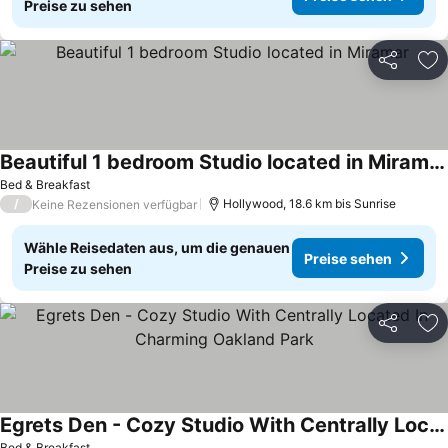
Preise zu sehen
Teilen
Zu
Beautiful 1 bedroom Studio located in Miramar
Preise sehen
Bed & Breakfast
/
Hollywood, 18.6 km bis Sunrise
Keine Rezensionen verfügbar
Wähle Reisedaten aus, um die genauen
Preise sehen
Preise zu sehen
Teilen
Zu
Egrets Den - Cozy Studio With Centrally Located In Charming Oakland Park
Bed & Breakfast