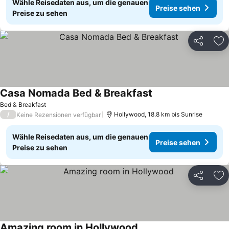
Wähle Reisedaten aus, um die genauen
Preise sehen
Preise zu sehen
Teilen
Zu
Casa Nomada Bed & Breakfast
Preise sehen
Bed & Breakfast
/
Hollywood, 18.8 km bis Sunrise
Keine Rezensionen verfügbar
Wähle Reisedaten aus, um die genauen
Preise sehen
Preise zu sehen
Teilen
Zu
Amazing room in Hollywood