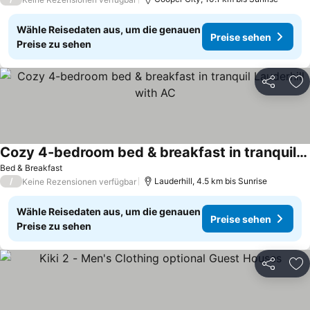
Wähle Reisedaten aus, um die genauen
Preise sehen
Preise zu sehen
Teilen
Zu
Cozy 4-bedroom bed & breakfast in tranquil Lauderhill with AC
Preise sehen
Bed & Breakfast
/
Lauderhill, 4.5 km bis Sunrise
Keine Rezensionen verfügbar
Wähle Reisedaten aus, um die genauen
Preise sehen
Preise zu sehen
Teilen
Zu