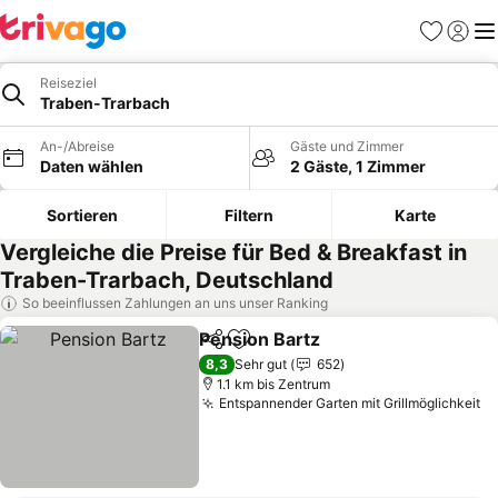
Favoriten
Einlog
Me
Reiseziel
Traben-Trarbach
An-/Abreise
Gäste und Zimmer
Daten wählen
2 Gäste, 1 Zimmer
Sortieren
Filtern
Karte
Vergleiche die Preise für Bed & Breakfast in
Traben-Trarbach, Deutschland
So beeinflussen Zahlungen an uns unser Ranking
Pension Bartz
Teilen
Zu Favoriten hinzufügen
8,3
Sehr gut
652
1.1 km bis Zentrum
Entspannender Garten mit Grillmöglichkeit