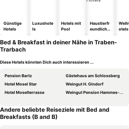
Günstige
Luxushote
Hotels mit
Haustierfr
Well
Hotels
ls
Pool
eundliche
otels
Hotels
Bed & Breakfast in deiner Nähe in Traben-
Trarbach
Diese Hotels könnten Dich auch interessieren ...
Pension Bartz
Gästehaus am Schlossberg
Hotel Mosel Star
Weingut H. Gindorf
Hotel Moselterrasse
Weingut Pension Hammes-Krüger
Andere beliebte Reiseziele mit Bed and
Breakfasts (B and B)