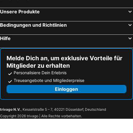
Drees, Bed and Breakfasts (B and B)
Schwollen, Bed and Breakfasts (B and B)
Unsere Produkte
Mesenich, Bed and Breakfasts (B and B)
Hinterweiler, Bed and Breakfasts (B and B)
Bedingungen und Richtlinien
Quiddelbach, Bed and Breakfasts (B and B)
Zell, Bed and Breakfasts (B and B)
Hörschhausen, Bed and Breakfasts (B and B)
Nohen, Bed and Breakfasts (B and B)
Hilfe
Treis-Karden, Bed and Breakfasts (B and B)
Alken, Bed and Breakfasts (B and B)
Kanzem, Bed and Breakfasts (B and B)
Geisfeld, Bed and Breakfasts (B and B)
Melde Dich an, um exklusive Vorteile für
Mitglieder zu erhalten
Personalisiere Dein Erlebnis
Treueangebote und Mitgliederpreise
Einloggen
trivago N.V.
, Kesselstraße 5 – 7, 40221 Düsseldorf, Deutschland
Copyright 2026 trivago | Alle Rechte vorbehalten.