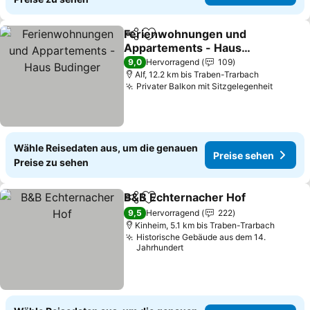
Ferienwohnungen und
Teilen
Zu Favoriten hinzufügen
Appartements - Haus
Budinger
9,0
Hervorragend
109
Alf, 12.2 km bis Traben-Trarbach
Privater Balkon mit Sitzgelegenheit
Wähle Reisedaten aus, um die genauen
Preise sehen
Preise zu sehen
B&B Echternacher Hof
Teilen
Zu Favoriten hinzufügen
9,5
Hervorragend
222
Kinheim, 5.1 km bis Traben-Trarbach
Historische Gebäude aus dem 14.
Jahrhundert