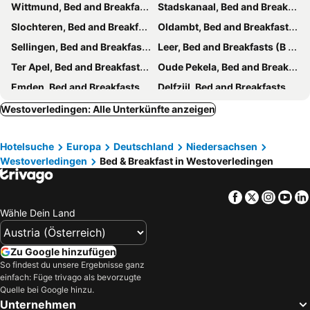
Wittmund, Bed and Breakfasts (B and B)
Stadskanaal, Bed and Breakfasts (B and B)
Slochteren, Bed and Breakfasts (B and B)
Oldambt, Bed and Breakfasts (B and B)
Sellingen, Bed and Breakfasts (B and B)
Leer, Bed and Breakfasts (B and B)
Ter Apel, Bed and Breakfasts (B and B)
Oude Pekela, Bed and Breakfasts (B and B)
Emden, Bed and Breakfasts (B and B)
Delfzijl, Bed and Breakfasts (B and B)
Hinte, Bed and Breakfasts (B and B)
Krummhörn, Bed and Breakfasts (B and B)
Westoverledingen: Alle Unterkünfte anzeigen
Bunde, Bed and Breakfasts (B and B)
Veendam, Bed and Breakfasts (B and B)
Hotelsuche
Europa
Deutschland
Niedersachsen
Gasselte, Bed and Breakfasts (B and B)
Bourtange, Bed and Breakfasts (B and B)
Westoverledingen
Bed & Breakfast in Westoverledingen
Wiesmoor, Bed and Breakfasts (B and B)
Gieten, Bed and Breakfasts (B and B)
Winschoten, Bed and Breakfasts (B and B)
Lindern, Bed and Breakfasts (B and B)
Facebook
Twitter
Insta
Yo
Vlagtwedde, Bed and Breakfasts (B and B)
Bellingwolde, Bed and Breakfasts (B and B)
Wähle Dein Land
Großefehn, Bed and Breakfasts (B and B)
Zuidbroek, Bed and Breakfasts (B and B)
Wiefelstede, Bed and Breakfasts (B and B)
Menterwolde, Bed and Breakfasts (B and B)
Zu Google hinzufügen
So findest du unsere Ergebnisse ganz
Bad Zwischenahn, Bed and Breakfasts (B and B)
Haren, Bed and Breakfasts (B and B)
einfach: Füge trivago als bevorzugte
Bellingwedde, Bed and Breakfasts (B and B)
Hoogezand-Sappemeer, Bed and Breakfasts (B and B)
Quelle bei Google hinzu.
Unternehmen
Valthermond, Bed and Breakfasts (B and B)
Rhauderfehn, Bed and Breakfasts (B and B)