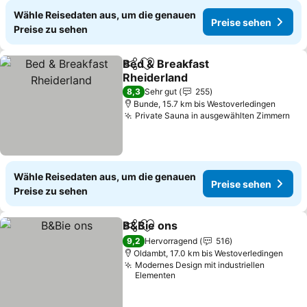
Wähle Reisedaten aus, um die genauen
Preise sehen
Preise zu sehen
Bed & Breakfast
Teilen
Zu Favoriten hinzufügen
Rheiderland
Preise sehen
8,3
Sehr gut
255
Bunde, 15.7 km bis Westoverledingen
Private Sauna in ausgewählten Zimmern
Pre
Wähle Reisedaten aus, um die genauen
Preise sehen
Preise zu sehen
B&Bie ons
Teilen
Zu Favoriten hinzufügen
Preise sehen
9,2
Hervorragend
516
Oldambt, 17.0 km bis Westoverledingen
Modernes Design mit industriellen
Elementen