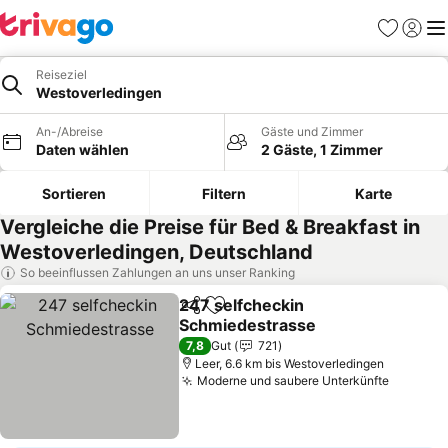
Favoriten
Einlog
Me
Reiseziel
Westoverledingen
An-/Abreise
Gäste und Zimmer
Daten wählen
2 Gäste, 1 Zimmer
Sortieren
Filtern
Karte
Vergleiche die Preise für Bed & Breakfast in
Westoverledingen, Deutschland
So beeinflussen Zahlungen an uns unser Ranking
247 selfcheckin
Teilen
Zu Favoriten hinzufügen
Schmiedestrasse
Preise sehen
7,8
Gut
721
Leer, 6.6 km bis Westoverledingen
Moderne und saubere Unterkünfte
Preise 