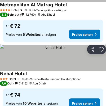
Metropolitan Al Mafraq Hotel
Hotel
Flutlicht-Tennisplätze verfügbar
4 Sterne
8,3
Sehr gut
12 760
Abu Dhabi
€ 72
Ab
Preise von
6 Websites
anzeigen
Preise sehen
Teilen
Zu
Nehal Hotel
Hotel
Multi-Cuisine-Restaurant mit Halal-Optionen
3 Sterne
7,6
Gut
7 415
Abu Dhabi
€ 74
Ab
Preise von
10 Websites
anzeigen
Preise sehen