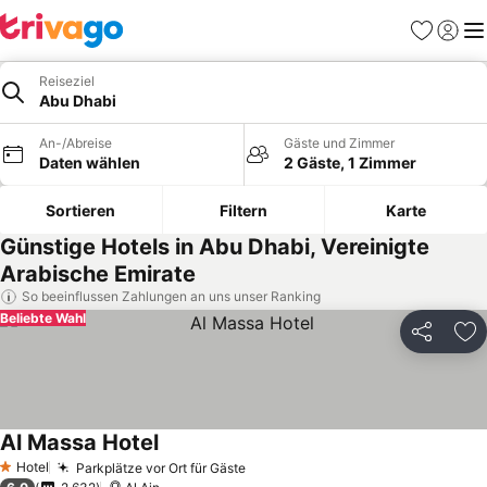
Favoriten
Einlog
Me
Reiseziel
Abu Dhabi
An-/Abreise
Gäste und Zimmer
Daten wählen
2 Gäste, 1 Zimmer
Sortieren
Filtern
Karte
Günstige Hotels in Abu Dhabi, Vereinigte
Arabische Emirate
So beeinflussen Zahlungen an uns unser Ranking
Beliebte Wahl
Teilen
Zu
Al Massa Hotel
Hotel
Parkplätze vor Ort für Gäste
1 Sterne