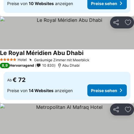
Preise von
10 Websites
anzeigen
Preise sehen
Teilen
Zu
Le Royal Méridien Abu Dhabi
Hotel
Geräumige Zimmer mit Meerblick
5 Sterne
8,9
Hervorragend
10 830
Abu Dhabi
€ 72
Ab
Preise von
14 Websites
anzeigen
Preise sehen
Teilen
Zu