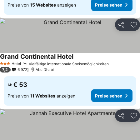
Preise von
15 Websites
anzeigen
Preise sehen
Teilen
Zu
Grand Continental Hotel
Hotel
Vielfältige internationale Speisemöglichkeiten
3 Sterne
7,2
6 972
Abu Dhabi
€ 53
Ab
Preise von
11 Websites
anzeigen
Preise sehen
Teilen
Zu