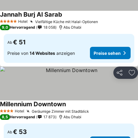
Jannah Burj Al Sarab
Hotel
Vielfältige Küche mit Halal-Optionen
5 Sterne
9,0
Hervorragend
18 058
Abu Dhabi
€ 51
Ab
Preise von
14 Websites
anzeigen
Preise sehen
Teilen
Zu
Millennium Downtown
Hotel
Geräumige Zimmer mit Stadtblick
4 Sterne
8,5
Hervorragend
17 873
Abu Dhabi
€ 53
Ab