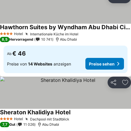
Teilen
Zu
Hawthorn Suites by Wyndham Abu Dhabi City Center
Hotel
Internationale Küche im Hotel
4 Sterne
8,5
Hervorragend
10 741
Abu Dhabi
€ 46
Ab
Preise von
14 Websites
anzeigen
Preise sehen
Teilen
Zu
Sheraton Khalidiya Hotel
Hotel
Dachpool mit Stadtblick
4 Sterne
7,7
Gut
11 026
Abu Dhabi