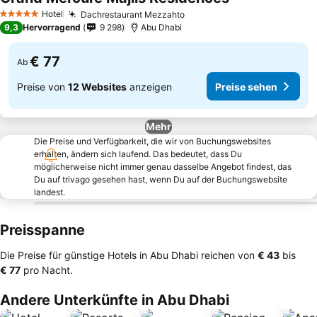
Hotel
Dachrestaurant Mezzahto
5 Sterne
9,3
Hervorragend
9 298
Abu Dhabi
€ 77
Ab
Preise von
12 Websites
anzeigen
Preise sehen
Mehr
Die Preise und Verfügbarkeit, die wir von Buchungswebsites
erhalten, ändern sich laufend. Das bedeutet, dass Du
möglicherweise nicht immer genau dasselbe Angebot findest, das
Du auf trivago gesehen hast, wenn Du auf der Buchungswebsite
landest.
Preisspanne
Die Preise für günstige Hotels in Abu Dhabi reichen von
‎€ 43
bis
‎€ 77
pro Nacht.
Andere Unterkünfte in Abu Dhabi