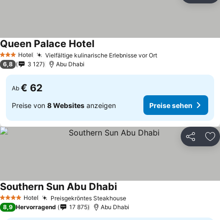
Queen Palace Hotel
Hotel
Vielfältige kulinarische Erlebnisse vor Ort
3 Sterne
6,8
3 127
Abu Dhabi
€ 62
Ab
Preise von
8 Websites
anzeigen
Preise sehen
Teilen
Zu
Southern Sun Abu Dhabi
Hotel
Preisgekröntes Steakhouse
4 Sterne
8,9
Hervorragend
17 875
Abu Dhabi