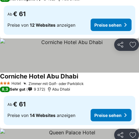
€ 61
Ab
Preise von
12 Websites
anzeigen
Preise sehen
Teilen
Zu
Corniche Hotel Abu Dhabi
Hotel
Zimmer mit Golf- oder Parkblick
3 Sterne
8,3
Sehr gut
9 372
Abu Dhabi
€ 61
Ab
Preise von
14 Websites
anzeigen
Preise sehen
Teilen
Zu