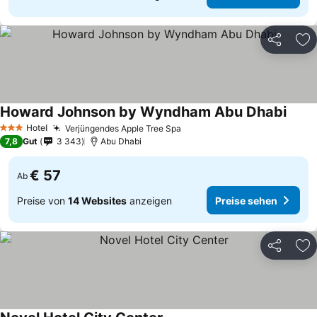
Teilen
Zu
Howard Johnson by Wyndham Abu Dhabi
Hotel
Verjüngendes Apple Tree Spa
3 Sterne
7,8
Gut
3 343
Abu Dhabi
€ 57
Ab
Preise von
14 Websites
anzeigen
Preise sehen
Teilen
Zu