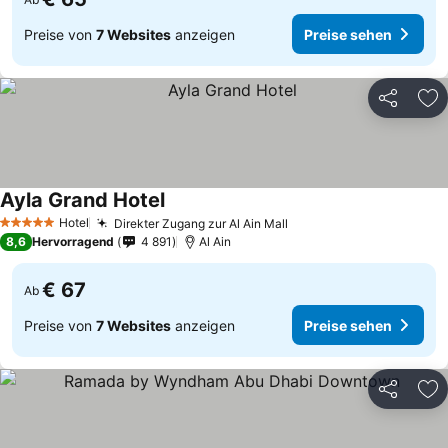
Preise von
7 Websites
anzeigen
Preise sehen
Teilen
Zu
Ayla Grand Hotel
Hotel
Direkter Zugang zur Al Ain Mall
5 Sterne
8,6
Hervorragend
4 891
Al Ain
€ 67
Ab
Preise von
7 Websites
anzeigen
Preise sehen
Teilen
Zu