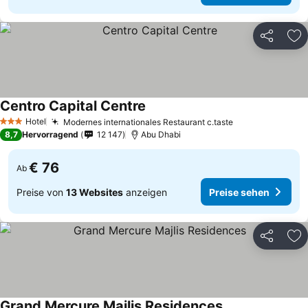
Teilen
Zu
Centro Capital Centre
Hotel
Modernes internationales Restaurant c.taste
3 Sterne
8,7
Hervorragend
12 147
Abu Dhabi
€ 76
Ab
Preise von
13 Websites
anzeigen
Preise sehen
Teilen
Zu
Grand Mercure Majlis Residences