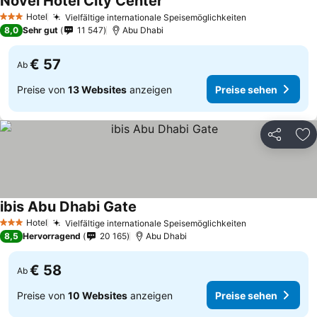
Novel Hotel City Center
Hotel
Vielfältige internationale Speisemöglichkeiten
3 Sterne
8,0
Sehr gut
11 547
Abu Dhabi
€ 57
Ab
Preise von
13 Websites
anzeigen
Preise sehen
Teilen
Zu
ibis Abu Dhabi Gate
Hotel
Vielfältige internationale Speisemöglichkeiten
3 Sterne
8,5
Hervorragend
20 165
Abu Dhabi
€ 58
Ab
Preise von
10 Websites
anzeigen
Preise sehen