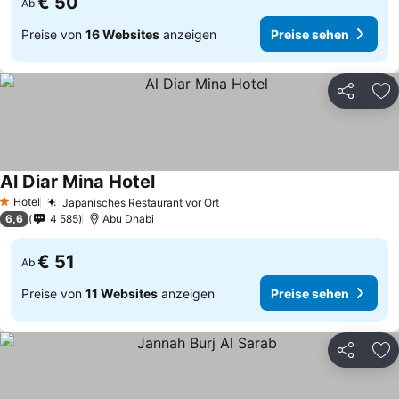
€ 50
Ab
Preise von
16 Websites
anzeigen
Preise sehen
Teilen
Zu
Al Diar Mina Hotel
Hotel
Japanisches Restaurant vor Ort
1 Sterne
6,6
4 585
Abu Dhabi
€ 51
Ab
Preise von
11 Websites
anzeigen
Preise sehen
Teilen
Zu