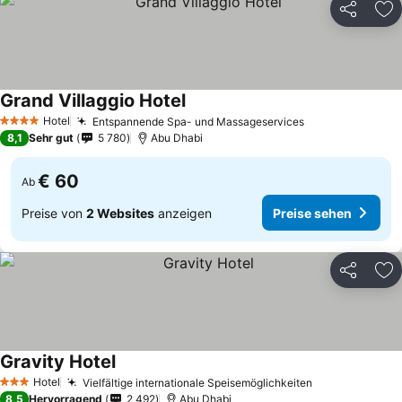
Teilen
Zu
Grand Villaggio Hotel
Hotel
Entspannende Spa- und Massageservices
4 Sterne
8,1
Sehr gut
5 780
Abu Dhabi
€ 60
Ab
Preise von
2 Websites
anzeigen
Preise sehen
Teilen
Zu
Gravity Hotel
Hotel
Vielfältige internationale Speisemöglichkeiten
3 Sterne
8,5
Hervorragend
2 492
Abu Dhabi