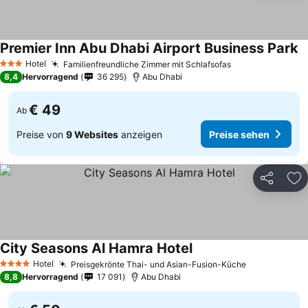
Premier Inn Abu Dhabi Airport Business Park
Hotel
Familienfreundliche Zimmer mit Schlafsofas
3 Sterne
8,4
Hervorragend
36 295
Abu Dhabi
€ 49
Ab
Preise von
9 Websites
anzeigen
Preise sehen
Teilen
Zu
City Seasons Al Hamra Hotel
Hotel
Preisgekrönte Thai- und Asian-Fusion-Küche
4 Sterne
8,8
Hervorragend
17 091
Abu Dhabi