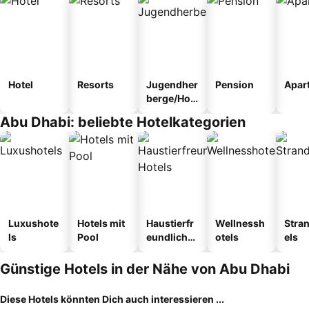
Hotel
Resorts
Jugendher
Pension
Apar
berge/Hos
tel
Abu Dhabi: beliebte Hotelkategorien
Luxushote
Hotels mit
Haustierfr
Wellnessh
Stra
ls
Pool
eundliche
otels
els
Hotels
Günstige Hotels in der Nähe von Abu Dhabi
Diese Hotels könnten Dich auch interessieren ...