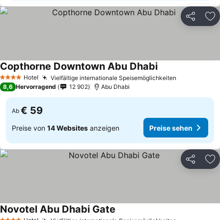
Teilen
Zu
Copthorne Downtown Abu Dhabi
Hotel
Vielfältige internationale Speisemöglichkeiten
4 Sterne
8,6
Hervorragend
12 902
Abu Dhabi
€ 59
Ab
Preise von
14 Websites
anzeigen
Preise sehen
Teilen
Zu
Novotel Abu Dhabi Gate