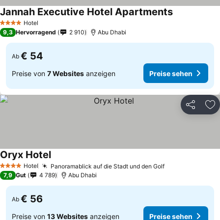
Jannah Executive Hotel Apartments
Hotel
4 Sterne
9,3
Hervorragend
2 910
Abu Dhabi
€ 54
Ab
Preise von
7 Websites
anzeigen
Preise sehen
Teilen
Zu
Oryx Hotel
Hotel
Panoramablick auf die Stadt und den Golf
4 Sterne
7,9
Gut
4 789
Abu Dhabi
€ 56
Ab
Preise von
13 Websites
anzeigen
Preise sehen