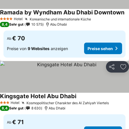
Ramada by Wyndham Abu Dhabi Downtown
Hotel
Koreanische und internationale Küche
4 Sterne
8,4
Sehr gut
10 575
Abu Dhabi
€ 70
Ab
Preise von
9 Websites
anzeigen
Preise sehen
Teilen
Zu
Kingsgate Hotel Abu Dhabi
Hotel
Kosmopolitischer Charakter des Al Zahiyah Viertels
3 Sterne
8,4
Sehr gut
8 630
Abu Dhabi
€ 71
Ab