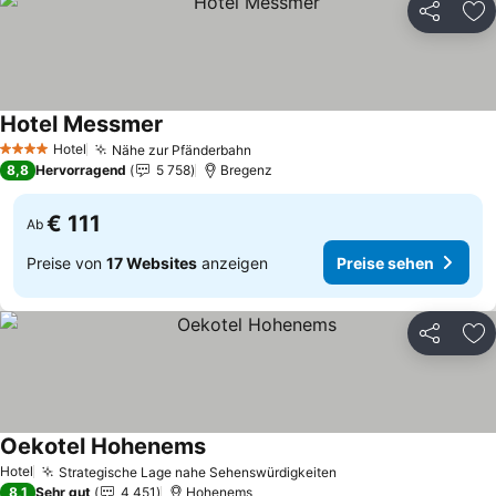
Teilen
Zu
Hotel Messmer
Preise sehen
Hotel
Nähe zur Pfänderbahn
Preise sehen
4 Sterne
8,8
Hervorragend
5 758
Bregenz
€ 111
Ab
Preise von
17 Websites
anzeigen
Preise sehen
Teilen
Zu
Oekotel Hohenems
Preise sehen
Hotel
Strategische Lage nahe Sehenswürdigkeiten
Preise sehen
8,1
Sehr gut
4 451
Hohenems