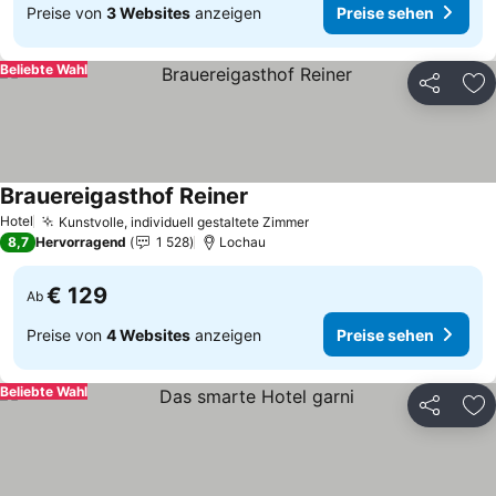
Preise von
3 Websites
anzeigen
Preise sehen
Beliebte Wahl
Teilen
Zu
Brauereigasthof Reiner
Preise sehen
Hotel
Kunstvolle, individuell gestaltete Zimmer
Preise sehen
8,7
Hervorragend
1 528
Lochau
€ 129
Ab
Preise von
4 Websites
anzeigen
Preise sehen
Beliebte Wahl
Teilen
Zu