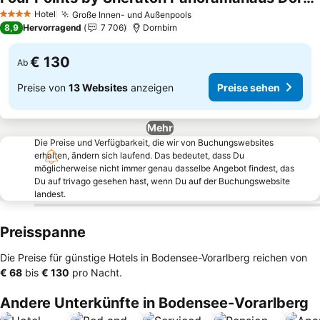
Preise sehen
Hotel
Große Innen- und Außenpools
Preise sehen
4 Sterne
8,9
Hervorragend
7 706
Dornbirn
€ 130
Ab
Preise von
13 Websites
anzeigen
Preise sehen
Mehr
Die Preise und Verfügbarkeit, die wir von Buchungswebsites
erhalten, ändern sich laufend. Das bedeutet, dass Du
möglicherweise nicht immer genau dasselbe Angebot findest, das
Du auf trivago gesehen hast, wenn Du auf der Buchungswebsite
landest.
Preisspanne
Die Preise für günstige Hotels in Bodensee-Vorarlberg reichen von
‎€ 68
bis
‎€ 130
pro Nacht.
Andere Unterkünfte in Bodensee-Vorarlberg