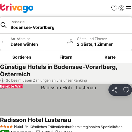
Favoriten
Einlog
Me
Reiseziel
Bodensee-Vorarlberg
An-/Abreise
Gäste und Zimmer
Daten wählen
2 Gäste, 1 Zimmer
Sortieren
Filtern
Karte
Günstige Hotels in Bodensee-Vorarlberg,
Österreich
So beeinflussen Zahlungen an uns unser Ranking
Beliebte Wahl
Teilen
Zu
Radisson Hotel Lustenau
Preise sehen
Hotel
Köstliches Frühstücksbuffet mit regionalen Spezialitäten
Prei
4 Sterne