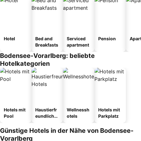
Hotel
Bed and
Serviced
Pension
Apar
Breakfasts
apartment
Bodensee-Vorarlberg: beliebte
Hotelkategorien
Hotels mit
Haustierfr
Wellnessh
Hotels mit
Pool
eundliche
otels
Parkplatz
Hotels
Günstige Hotels in der Nähe von Bodensee-
Vorarlberg