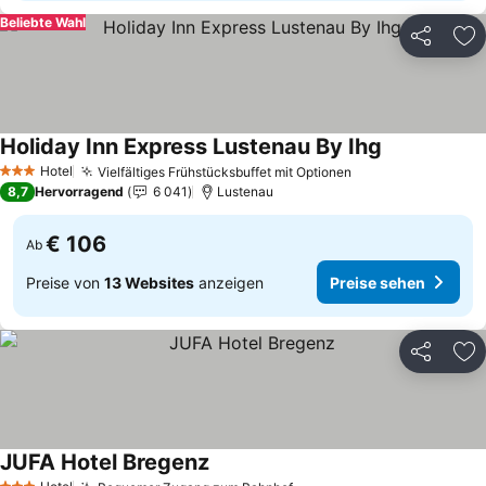
Beliebte Wahl
Teilen
Zu
Holiday Inn Express Lustenau By Ihg
Preise sehen
Hotel
Vielfältiges Frühstücksbuffet mit Optionen
Preise sehen
3 Sterne
8,7
Hervorragend
6 041
Lustenau
€ 106
Ab
Preise von
13 Websites
anzeigen
Preise sehen
Teilen
Zu
JUFA Hotel Bregenz
Preise sehen