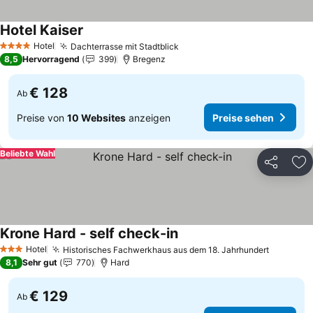
Hotel Kaiser
Preise sehen
Hotel
Dachterrasse mit Stadtblick
Preise sehen
4 Sterne
8,5
Hervorragend
399
Bregenz
€ 128
Ab
Preise von
10 Websites
anzeigen
Preise sehen
Beliebte Wahl
Teilen
Zu
Krone Hard - self check-in
Preise sehen
Hotel
Historisches Fachwerkhaus aus dem 18. Jahrhundert
Preise s
3 Sterne
8,1
Sehr gut
770
Hard
€ 129
Ab