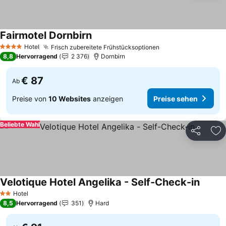
Fairmotel Dornbirn
Preise sehen
Hotel
Frisch zubereitete Frühstücksoptionen
Preise sehen
4 Sterne
8,8
Hervorragend
2 376
Dornbirn
€ 87
Ab
Preise von
10 Websites
anzeigen
Preise sehen
Beliebte Wahl
Teilen
Zu
Velotique Hotel Angelika - Self-Check-in
Preise
Hotel
2 Sterne
8,5
Hervorragend
351
Hard