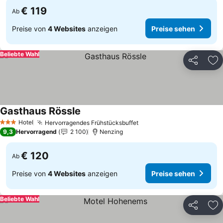
€ 119
Ab
Preise von
4 Websites
anzeigen
Preise sehen
Beliebte Wahl
Teilen
Zu
Gasthaus Rössle
Preise sehen
Hotel
Hervorragendes Frühstücksbuffet
Preise sehen
3 Sterne
9,3
Hervorragend
2 100
Nenzing
€ 120
Ab
Preise von
4 Websites
anzeigen
Preise sehen
Beliebte Wahl
Teilen
Zu