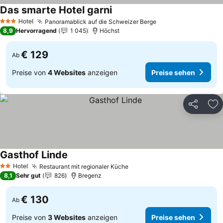
Das smarte Hotel garni
Preise sehen
Hotel
Panoramablick auf die Schweizer Berge
Preise sehen
3 Sterne
8,9
Hervorragend
1 045
Höchst
€ 129
Ab
Preise von
4 Websites
anzeigen
Preise sehen
Teilen
Zu
Gasthof Linde
Preise sehen
Hotel
Restaurant mit regionaler Küche
Preise sehen
2 Sterne
8,1
Sehr gut
826
Bregenz
€ 130
Ab
Preise von
3 Websites
anzeigen
Preise sehen