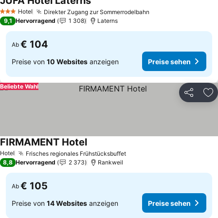
JUFA Hotel Laterns
Preise sehen
Hotel
Direkter Zugang zur Sommerrodelbahn
Preise sehen
3 Sterne
9,1
Hervorragend
1 308
Laterns
€ 104
Ab
Preise von
10 Websites
anzeigen
Preise sehen
Beliebte Wahl
Teilen
Zu
FIRMAMENT Hotel
Preise sehen
Hotel
Frisches regionales Frühstücksbuffet
Preise sehen
8,8
Hervorragend
2 373
Rankweil
€ 105
Ab
Preise von
14 Websites
anzeigen
Preise sehen