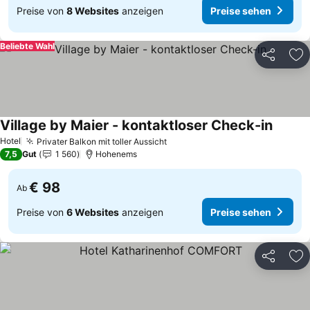
Preise von
8 Websites
anzeigen
Preise sehen
Beliebte Wahl
Teilen
Zu
Village by Maier - kontaktloser Check-in
Preise
Hotel
Privater Balkon mit toller Aussicht
Preise sehen
7,5
Gut
1 560
Hohenems
€ 98
Ab
Preise von
6 Websites
anzeigen
Preise sehen
Teilen
Zu