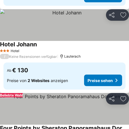
Teilen
Zu
Hotel Johann
Preise sehen
Hotel
3 Sterne
/
Lauterach
Keine Rezensionen verfügbar
€ 130
Ab
Preise von
2 Websites
anzeigen
Preise sehen
Beliebte Wahl
Teilen
Zu
Four Points by Sheraton Panoramahaus Dornbirn