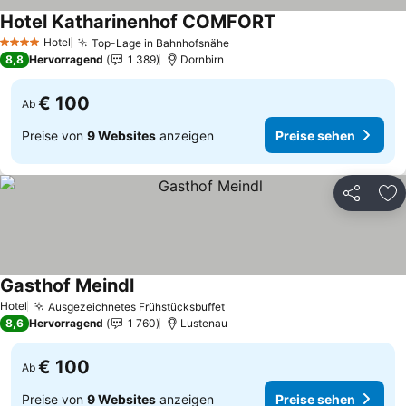
Hotel Katharinenhof COMFORT
Preise sehen
Hotel
Top-Lage in Bahnhofsnähe
Preise sehen
4 Sterne
8,8
Hervorragend
1 389
Dornbirn
€ 100
Ab
Preise von
9 Websites
anzeigen
Preise sehen
Teilen
Zu
Gasthof Meindl
Preise sehen
Hotel
Ausgezeichnetes Frühstücksbuffet
Preise sehen
8,6
Hervorragend
1 760
Lustenau
€ 100
Ab
Preise von
9 Websites
anzeigen
Preise sehen