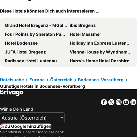
Diese Hotels könnten Dich auch interessieren ...
Grand Hotel Bregenz - MGallery Collection
ibis Bregenz
Four Points by Sheraton Panoramahaus Dornbirn
Hotel Messmer
Hotel Bodensee
Holiday Inn Express Lustenau By Ihg
JUFA Hotel Bregenz
Vienna House by Wyndham Martinspark Dornbirn
Radisson Hotel Lustenau
Harry's Home Hotel Dornbirn
Hotel Weisses Kreuz
Hotel Schwärzler
Fairmotel Dornbirn
Gasthof Linde
Hotelsuche
Europa
Österreich
Bodensee-Vorarlberg
Günstige Hotels in Bodensee-Vorarlberg
Hotel Katharinenhof
Hotel Flint
Seehotel am Kaiserstrand
hirschen dornbirn - das boutiquestyle hotel - skyrelax & wellness im rooftop
Facebook
Twitter
Insta
Yo
Business Hotel Maier
Gasthof Meindl
Wähle Dein Land
Hotel Kaiser
Hotel Katharinenhof COMFORT
Oekotel Hohenems
Velotique Hotel Angelika - Self-Check-in
Zu Google hinzufügen
Hotel am See
FIRMAMENT Hotel
So findest du unsere Ergebnisse ganz