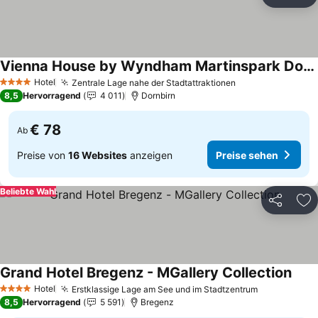
Teilen
Zu
Vienna House by Wyndham Martinspark Dornbirn
Preise sehen
Hotel
Zentrale Lage nahe der Stadtattraktionen
Preise sehen
4 Sterne
8,5
Hervorragend
4 011
Dornbirn
€ 78
Ab
Preise von
16 Websites
anzeigen
Preise sehen
Beliebte Wahl
Teilen
Zu
Grand Hotel Bregenz - MGallery Collection
Prei
Hotel
Erstklassige Lage am See und im Stadtzentrum
Preise seh
4 Sterne
8,5
Hervorragend
5 591
Bregenz