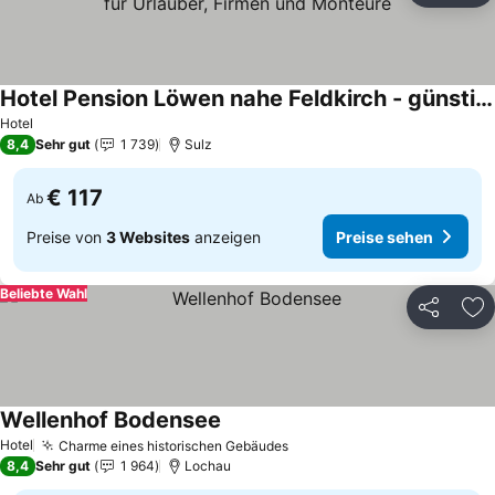
Hotel Pension Löwen nahe Feldkirch - günstige Zimmer für Urlauber, Firmen und Monteure
Preise sehen
Hotel
8,4
Sehr gut
1 739
Sulz
€ 117
Ab
Preise von
3 Websites
anzeigen
Preise sehen
Beliebte Wahl
Teilen
Zu
Wellenhof Bodensee
Preise sehen
Hotel
Charme eines historischen Gebäudes
Preise sehen
8,4
Sehr gut
1 964
Lochau