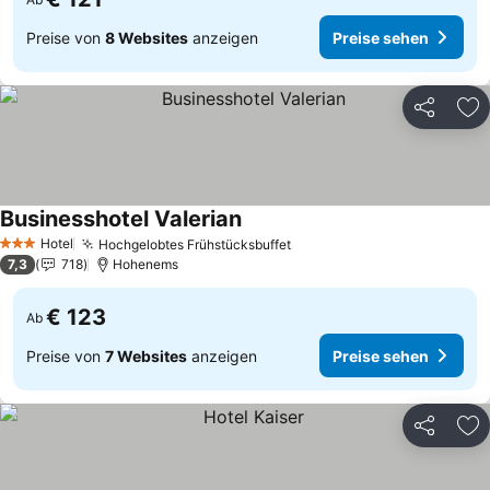
Preise von
8 Websites
anzeigen
Preise sehen
Teilen
Zu
Businesshotel Valerian
Preise sehen
Hotel
Hochgelobtes Frühstücksbuffet
Preise sehen
3 Sterne
7,3
718
Hohenems
€ 123
Ab
Preise von
7 Websites
anzeigen
Preise sehen
Teilen
Zu