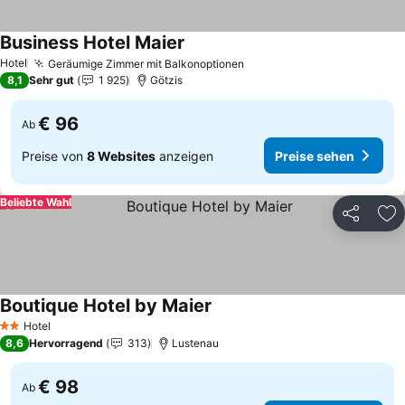
Business Hotel Maier
Preise sehen
Hotel
Geräumige Zimmer mit Balkonoptionen
Preise sehen
8,1
Sehr gut
1 925
Götzis
€ 96
Ab
Preise von
8 Websites
anzeigen
Preise sehen
Beliebte Wahl
Teilen
Zu
Boutique Hotel by Maier
Preise sehen
Hotel
2 Sterne
8,6
Hervorragend
313
Lustenau
€ 98
Ab