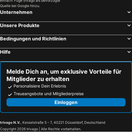
einfach: Füge trivago als bevorzugte
Fritsch am Berg
4-Länder-Hotel Deutschmann
Quelle bei Google hinzu.
Unternehmen
JUFA Hotel Laterns
Hotel Central
Sternen Hotel Wolfurt
Bödele Alpenhotel
Unsere Produkte
Krone Hard - self check-in
Hotel Schönblick
Hotel Restaurant Mohren
Businesshotel Valerian
Bedingungen und Richtlinien
Hotel Marvia
Boutique Hotel by Maier
Hilfe
Da Yang
Village by Maier - kontaktloser Check-in
Hotel Hoher Freschen
Hotel Gasthof Lamm
Melde Dich an, um exklusive Vorteile für
Hotel Krone
Pension Seeblick
Mitglieder zu erhalten
Brauereigasthof Reiner
Hotel Johann
Personalisiere Dein Erlebnis
Hotel Cafe Lorenz
Das smarte Hotel garni
Treueangebote und Mitgliederpreise
Hotel Bischof
Hotel Linde-Sinohaus
Einloggen
Hotel Café Schatz
Motel Hohenems
Hotel am Garnmarkt
Hotel Alpenrose Ebnit
trivago N.V.
, Kesselstraße 5 – 7, 40221 Düsseldorf, Deutschland
Bildungshaus Arbogast
BAR10ZIMMER
Copyright 2026 trivago | Alle Rechte vorbehalten.
Hotel-Pension Sternen
Hotel Andreas Hofer