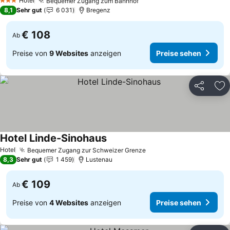
Hotel
Bequemer Zugang zum Bahnhof
Preise sehen
3 Sterne
8,1
Sehr gut
6 031
Bregenz
€ 108
Ab
Preise von
9 Websites
anzeigen
Preise sehen
Teilen
Zu
Hotel Linde-Sinohaus
Preise sehen
Hotel
Bequemer Zugang zur Schweizer Grenze
Preise sehen
8,3
Sehr gut
1 459
Lustenau
€ 109
Ab
Preise von
4 Websites
anzeigen
Preise sehen