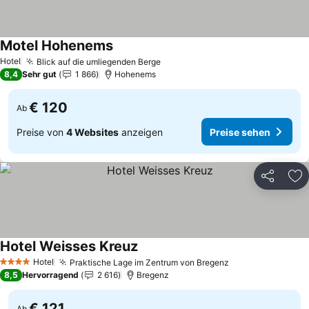
Motel Hohenems
Preise sehen
Hotel
Blick auf die umliegenden Berge
Preise sehen
8,4
Sehr gut
1 866
Hohenems
€ 120
Ab
Preise von
4 Websites
anzeigen
Preise sehen
Teilen
Zu
Hotel Weisses Kreuz
Preise sehen
Hotel
Praktische Lage im Zentrum von Bregenz
Preise sehen
4 Sterne
8,5
Hervorragend
2 616
Bregenz
€ 121
Ab