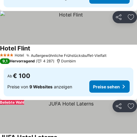
Teilen
Zu
Hotel Flint
Preise sehen
Hotel
Außergewöhnliche Frühstücksbuffet-Vielfalt
Preise sehen
4 Sterne
9,1
Hervorragend
4 287
Dornbirn
€ 100
Ab
Preise von
9 Websites
anzeigen
Preise sehen
Beliebte Wahl
Teilen
Zu