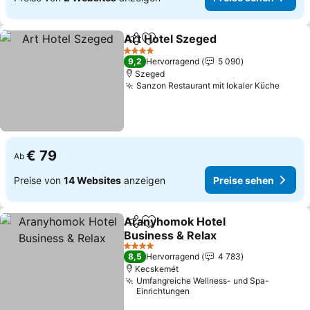
Art Hotel Szeged
Teilen
Zu Favoriten hinzufügen
Preise se
4 Sterne
9,2
Hervorragend
5 090
Szeged
Sanzon Restaurant mit lokaler Küche
Preis
€ 79
Ab
Preise von
14 Websites
anzeigen
Preise sehen
Aranyhomok Hotel
Teilen
Zu Favoriten hinzufügen
Business & Relax
Preise sehen
4 Sterne
8,5
Hervorragend
4 783
Kecskemét
Umfangreiche Wellness- und Spa-
Einrichtungen