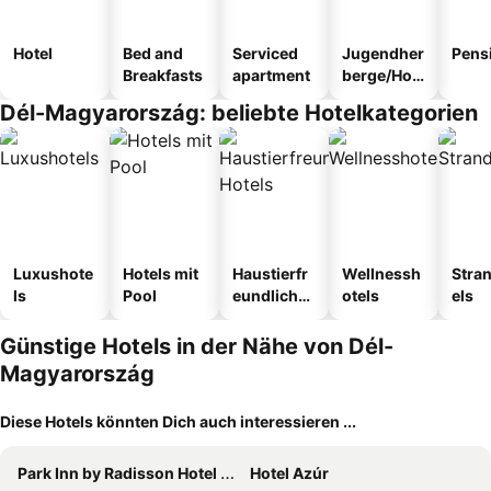
Hotel
Bed and
Serviced
Jugendher
Pens
Breakfasts
apartment
berge/Hos
tel
Dél-Magyarország: beliebte Hotelkategorien
Luxushote
Hotels mit
Haustierfr
Wellnessh
Stra
ls
Pool
eundliche
otels
els
Hotels
Günstige Hotels in der Nähe von Dél-
Magyarország
Diese Hotels könnten Dich auch interessieren ...
Park Inn by Radisson Hotel Zalakaros Hotel & Spa
Hotel Azúr