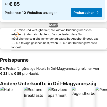
€ 85
Ab
Preise von
10 Websites
anzeigen
Preise sehen
Mehr
Die Preise und Verfügbarkeit, die wir von Buchungswebsites
erhalten, ändern sich laufend. Das bedeutet, dass Du
möglicherweise nicht immer genau dasselbe Angebot findest, das
Du auf trivago gesehen hast, wenn Du auf der Buchungswebsite
landest.
Preisspanne
Die Preise für günstige Hotels in Dél-Magyarország reichen von
‎€ 33
bis
‎€ 85
pro Nacht.
Andere Unterkünfte in Dél-Magyarország