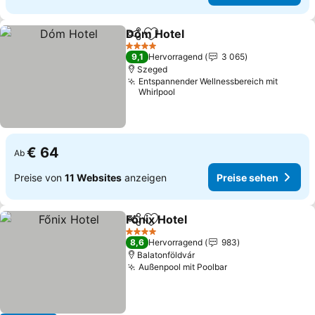
Dóm Hotel
Teilen
Zu Favoriten hinzufügen
Preise sehen
4 Sterne
9,1
Hervorragend
3 065
Szeged
Entspannender Wellnessbereich mit
Whirlpool
€ 64
Ab
Preise von
11 Websites
anzeigen
Preise sehen
Főnix Hotel
Teilen
Zu Favoriten hinzufügen
Preise sehen
4 Sterne
8,6
Hervorragend
983
Balatonföldvár
Außenpool mit Poolbar
Preise sehen