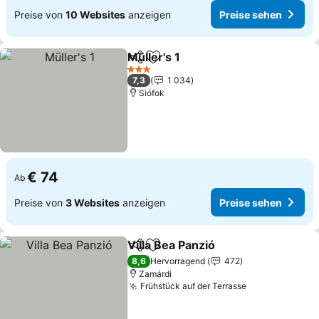
Preise von
10 Websites
anzeigen
Preise sehen
Müller's 1
Teilen
Zu Favoriten hinzufügen
Preise sehen
3 Sterne
7,3
1 034
Siófok
€ 74
Ab
Preise von
3 Websites
anzeigen
Preise sehen
Villa Bea Panzió
Teilen
Zu Favoriten hinzufügen
Preise seh
8,6
Hervorragend
472
Zamárdi
Frühstück auf der Terrasse
Preise sehen