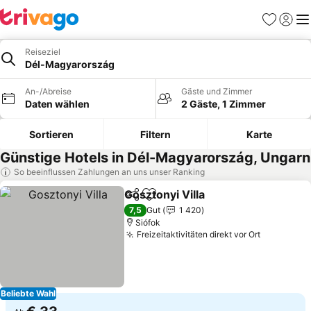
Favoriten
Einlog
Me
Reiseziel
Dél-Magyarország
An-/Abreise
Gäste und Zimmer
Daten wählen
2 Gäste, 1 Zimmer
Sortieren
Filtern
Karte
Günstige Hotels in Dél-Magyarország, Ungarn
So beeinflussen Zahlungen an uns unser Ranking
Gosztonyi Villa
Teilen
Zu Favoriten hinzufügen
Preise sehe
7,5
Gut
1 420
Siófok
Freizeitaktivitäten direkt vor Ort
Preise se
Beliebte Wahl