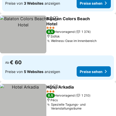
Preise von
3 Websites
anzeigen
Preise sehen
Balaton Colors Beach
Teilen
Zu Favoriten hinzufügen
Hotel
Preise sehen
3 Sterne
8,5
Hervorragend
1 374
Siófok
Wellness-Oase im Innenbereich
Preise se
€ 60
Ab
Preise von
5 Websites
anzeigen
Preise sehen
Hotel Arkadia
Teilen
Zu Favoriten hinzufügen
Preise sehen
3 Sterne
8,5
Hervorragend
1 210
Pécs
Spezielle Tagungs- und
Veranstaltungsräume