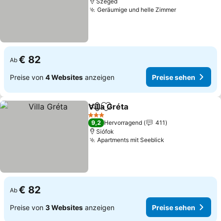
Szeged
Geräumige und helle Zimmer
Preise sehe
€ 82
Ab
Preise von
4 Websites
anzeigen
Preise sehen
Villa Gréta
Teilen
Zu Favoriten hinzufügen
Preise sehen
3 Sterne
9,2
Hervorragend
411
Siófok
Apartments mit Seeblick
Preise sehen
€ 82
Ab
Preise von
3 Websites
anzeigen
Preise sehen