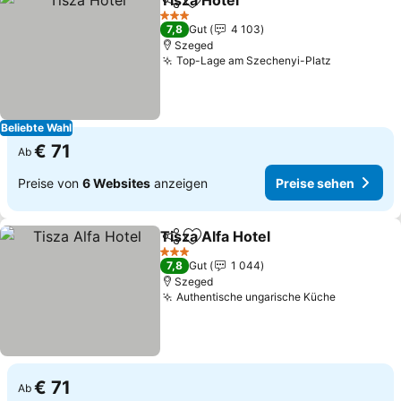
Tisza Hotel
Teilen
Zu Favoriten hinzufügen
Preise sehen
3 Sterne
7,8
Gut
4 103
Szeged
Top-Lage am Szechenyi-Platz
Preise se
Beliebte Wahl
€ 71
Ab
Preise von
6 Websites
anzeigen
Preise sehen
Tisza Alfa Hotel
Teilen
Zu Favoriten hinzufügen
Preise seh
3 Sterne
7,8
Gut
1 044
Szeged
Authentische ungarische Küche
Preise se
€ 71
Ab