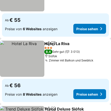
€ 55
Ab
Preise von
6 Websites
anzeigen
Preise sehen
Hotel La Riva
Teilen
Zu Favoriten hinzufügen
Preise sehen
3 Sterne
8,4
Sehr gut
3 013
Siófok
Zimmer mit Balkon und Seeblick
Preise se
€ 56
Ab
Preise von
8 Websites
anzeigen
Preise sehen
Trend Deluxe Siófok