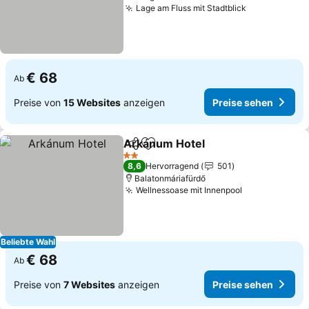
Lage am Fluss mit Stadtblick
Preise sehe
€ 68
Ab
Preise von
15 Websites
anzeigen
Preise sehen
Arkánum Hotel
Teilen
Zu Favoriten hinzufügen
Preise sehe
2 Sterne
8,6
Hervorragend
501
Balatonmáriafürdő
Wellnessoase mit Innenpool
Preise sehen
Beliebte Wahl
€ 68
Ab
Preise von
7 Websites
anzeigen
Preise sehen