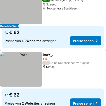
8,6
Hervorragend
2 802
Szeged
Top zentrale Stadtlage
Preise sehen
Beliebte Wahl
€ 62
Ab
Preise von
13 Websites
anzeigen
Preise sehen
Part
Teilen
Zu Favoriten hinzufügen
Preise sehen
2 Sterne
/
Keine Rezensionen verfügbar
Siófok
€ 62
Ab
Preise von
2 Websites
anzeigen
Preise sehen