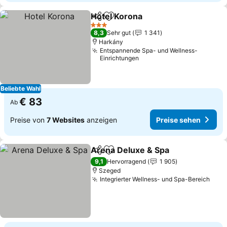
Hotel Korona
Teilen
Zu Favoriten hinzufügen
Preise sehen
3 Sterne
8,3
Sehr gut
1 341
Harkány
Entspannende Spa- und Wellness-
Einrichtungen
Beliebte Wahl
€ 83
Ab
Preise von
7 Websites
anzeigen
Preise sehen
Arena Deluxe & Spa
Teilen
Zu Favoriten hinzufügen
Preise
9,1
Hervorragend
1 905
Szeged
Integrierter Wellness- und Spa-Bereich
Prei