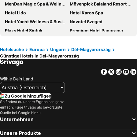
MenDan Magic Spa & Wellness Hotel
Mövenpick Balaland Resort Lake Balaton
Hotel Lido
Hotel Karos Spa
Hotel Yacht Wellness & Business
Novotel Szeged
Plazs Hotel Siofok
Premium Hotel Panorama
REED Boutique HOTEL & BISTRO
Sungarden Wellness Hotel Siófok
Hotel Aranypart
Residence Hotel Balaton
Hotelsuche
Europa
Ungarn
Dél-Magyarország
Günstige Hotels in Dél-Magyarország
Luxury Siófok
Aphrodite Hotel
Hotel Korona
Hotel Forrás Zalakaros
Facebook
Twitter
Insta
Yo
Colors Holiday Hotel
Hotel Diana
Wähle Dein Land
Balaton Colors Beach Hotel
Hotel La Riva
Napfeny Hotel
Hotel Venus
Zu Google hinzufügen
Zsanett Hotel
Hotel Wellamarin
So findest du unsere Ergebnisse ganz
einfach: Füge trivago als bevorzugte
Piknik Wellness Hotel
Baobab Suites
Quelle bei Google hinzu.
Unternehmen
Belenus Thermalhotel
Natura ex. Fortuna
Trend Deluxe Siófok
Mala Garden Design Hotel
Unsere Produkte
Palatinus Grand Hotel
City