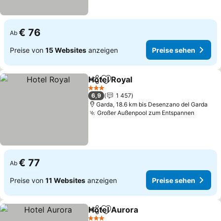
€ 76
Ab
Preise von
15 Websites
anzeigen
Preise sehen
Hotel Royal
Teilen
Zu Favoriten hinzufügen
Preise sehen
3 Sterne
6,9
1 457
Garda, 18.6 km bis Desenzano del Garda
Großer Außenpool zum Entspannen
Preise
€ 77
Ab
Preise von
11 Websites
anzeigen
Preise sehen
Hotel Aurora
Teilen
Zu Favoriten hinzufügen
Preise sehen