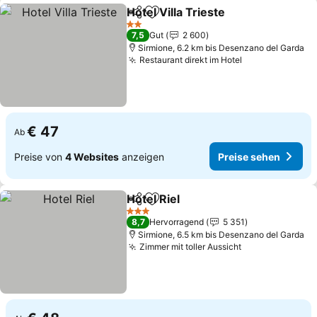
Hotel Villa Trieste
Teilen
Zu Favoriten hinzufügen
Preise s
2 Sterne
7,5
Gut
2 600
Sirmione, 6.2 km bis Desenzano del Garda
Restaurant direkt im Hotel
Preise sehen
€ 47
Ab
Preise von
4 Websites
anzeigen
Preise sehen
Hotel Riel
Teilen
Zu Favoriten hinzufügen
Preise sehen
3 Sterne
8,7
Hervorragend
5 351
Sirmione, 6.5 km bis Desenzano del Garda
Zimmer mit toller Aussicht
Preise sehen