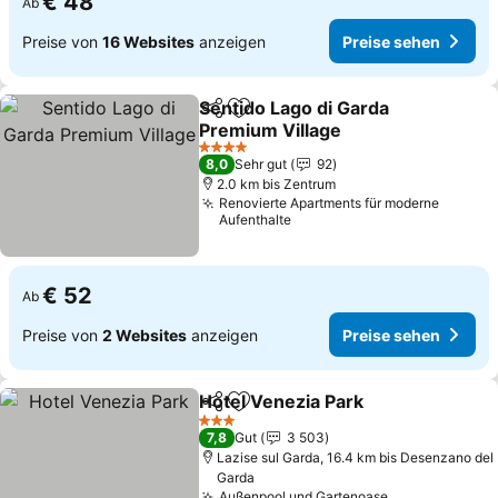
€ 48
Ab
Preise von
16 Websites
anzeigen
Preise sehen
Sentido Lago di Garda
Teilen
Zu Favoriten hinzufügen
Premium Village
Preise sehen
4 Sterne
8,0
Sehr gut
92
2.0 km bis Zentrum
Renovierte Apartments für moderne
Aufenthalte
€ 52
Ab
Preise von
2 Websites
anzeigen
Preise sehen
Hotel Venezia Park
Teilen
Zu Favoriten hinzufügen
Preise 
3 Sterne
7,8
Gut
3 503
Lazise sul Garda, 16.4 km bis Desenzano del
Garda
Außenpool und Gartenoase