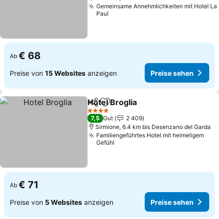
Gemeinsame Annehmlichkeiten mit Hotel La
Paul
€ 68
Ab
Preise von
15 Websites
anzeigen
Preise sehen
Hotel Broglia
Teilen
Zu Favoriten hinzufügen
Preise sehen
4 Sterne
7,5
Gut
2 409
Sirmione, 6.4 km bis Desenzano del Garda
Familiengeführtes Hotel mit heimeligem
Gefühl
€ 71
Ab
Preise von
5 Websites
anzeigen
Preise sehen