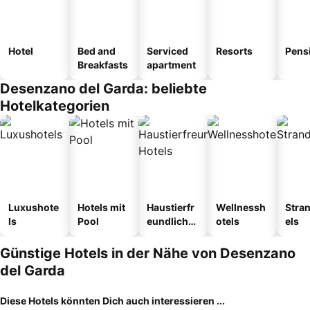
Hotel
Bed and
Serviced
Resorts
Pens
Breakfasts
apartment
Desenzano del Garda: beliebte
Hotelkategorien
Luxushote
Hotels mit
Haustierfr
Wellnessh
Stra
ls
Pool
eundliche
otels
els
Hotels
Günstige Hotels in der Nähe von Desenzano
del Garda
Diese Hotels könnten Dich auch interessieren ...