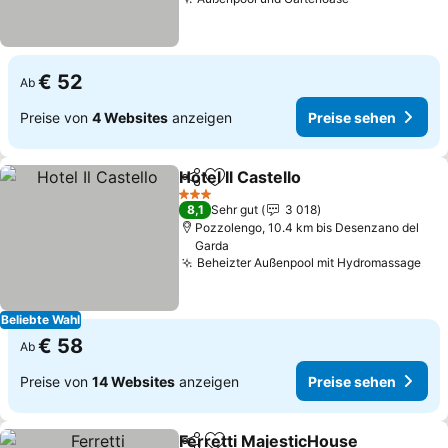
Preise sehen
€ 52
Ab
Preise von
4 Websites
anzeigen
Preise sehen
Hotel Il Castello
Teilen
Zu Favoriten hinzufügen
Preise seh
3 Sterne
8,1
Sehr gut
3 018
Pozzolengo, 10.4 km bis Desenzano del
Garda
Beheizter Außenpool mit Hydromassage
Pre
Beliebte Wahl
€ 58
Ab
Preise von
14 Websites
anzeigen
Preise sehen
Ferretti MajesticHouse