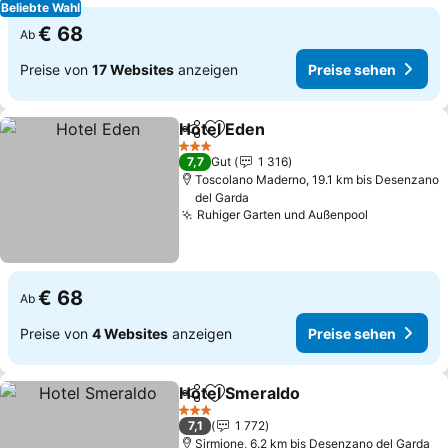
Beliebte Wahl
€ 68
Ab
Preise von
17 Websites
anzeigen
Preise sehen
Hotel Eden
Teilen
Zu Favoriten hinzufügen
Preise sehen
3 Sterne
7,7
Gut
1 316
Toscolano Maderno, 19.1 km bis Desenzano
del Garda
Ruhiger Garten und Außenpool
Preise seh
€ 68
Ab
Preise von
4 Websites
anzeigen
Preise sehen
Hotel Smeraldo
Teilen
Zu Favoriten hinzufügen
Preise seh
3 Sterne
7,1
1 772
Sirmione, 6.2 km bis Desenzano del Garda