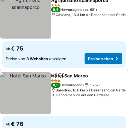
Agriturismo scannaporco
Teilen
Zu Favoriten hinzufügen
3 Sterne
9,5
Hervorragend
681
Cavriana, 13.3 km bis Desenzano del Garda
€ 75
Ab
Preise von
3 Websites
anzeigen
Preise sehen
Hotel San Marco
Teilen
Zu Favoriten hinzufügen
Preise se
3 Sterne
8,9
Hervorragend
1 757
Bardolino, 16.6 km bis Desenzano del Garda
Panoramablick auf den Gardasee
Preise s
€ 76
Ab