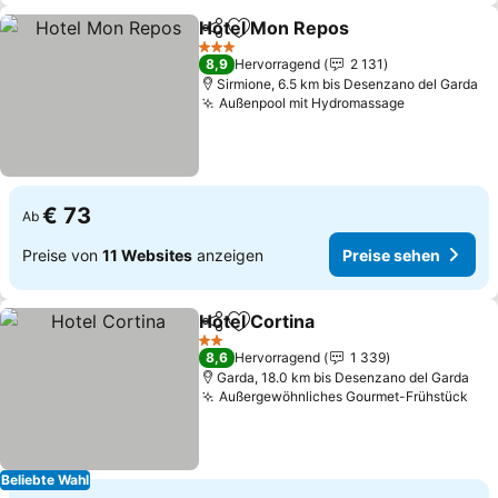
Hotel Mon Repos
Teilen
Zu Favoriten hinzufügen
Preise s
3 Sterne
8,9
Hervorragend
2 131
Sirmione, 6.5 km bis Desenzano del Garda
Außenpool mit Hydromassage
Preise seh
€ 73
Ab
Preise von
11 Websites
anzeigen
Preise sehen
Hotel Cortina
Teilen
Zu Favoriten hinzufügen
Preise sehen
2 Sterne
8,6
Hervorragend
1 339
Garda, 18.0 km bis Desenzano del Garda
Außergewöhnliches Gourmet-Frühstück
Pre
Beliebte Wahl