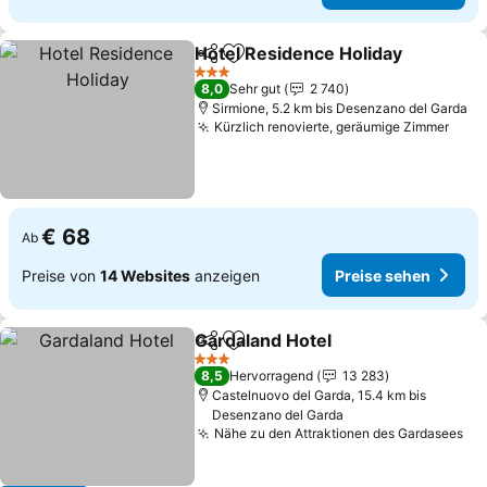
Hotel Residence Holiday
Teilen
Zu Favoriten hinzufügen
P
3 Sterne
8,0
Sehr gut
2 740
Sirmione, 5.2 km bis Desenzano del Garda
Kürzlich renovierte, geräumige Zimmer
Prei
€ 68
Ab
Preise von
14 Websites
anzeigen
Preise sehen
Gardaland Hotel
Teilen
Zu Favoriten hinzufügen
Preise seh
3 Sterne
8,5
Hervorragend
13 283
Castelnuovo del Garda, 15.4 km bis
Desenzano del Garda
Nähe zu den Attraktionen des Gardasees
Pr