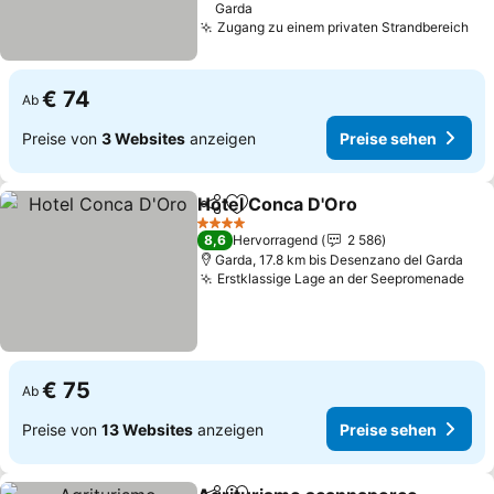
Garda
Zugang zu einem privaten Strandbereich
Pre
€ 74
Ab
Preise von
3 Websites
anzeigen
Preise sehen
Hotel Conca D'Oro
Teilen
Zu Favoriten hinzufügen
Preise 
4 Sterne
8,6
Hervorragend
2 586
Garda, 17.8 km bis Desenzano del Garda
Erstklassige Lage an der Seepromenade
Pre
€ 75
Ab
Preise von
13 Websites
anzeigen
Preise sehen