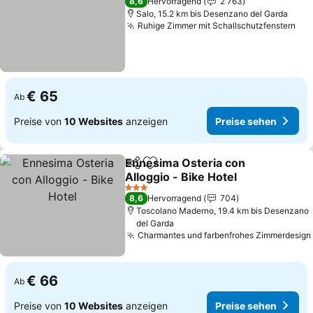
8,6
Hervorragend
2 763
Salo, 15.2 km bis Desenzano del Garda
Ruhige Zimmer mit Schallschutzfenstern
Pre
€ 65
Ab
Preise von
10 Websites
anzeigen
Preise sehen
Ennesima Osteria con
Teilen
Zu Favoriten hinzufügen
Alloggio - Bike Hotel
Preise sehen
3 Sterne
8,6
Hervorragend
704
Toscolano Maderno, 19.4 km bis Desenzano
del Garda
Charmantes und farbenfrohes Zimmerdesign
€ 66
Ab
Preise von
10 Websites
anzeigen
Preise sehen