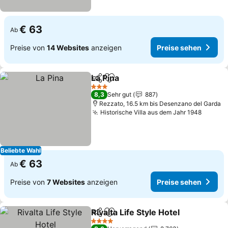
€ 63
Ab
Preise von
14 Websites
anzeigen
Preise sehen
La Pina
Teilen
Zu Favoriten hinzufügen
Preise sehen
3 Sterne
8,3
Sehr gut
887
Rezzato, 16.5 km bis Desenzano del Garda
Historische Villa aus dem Jahr 1948
Preise
Beliebte Wahl
€ 63
Ab
Preise von
7 Websites
anzeigen
Preise sehen
Rivalta Life Style Hotel
Teilen
Zu Favoriten hinzufügen
Prei
4 Sterne