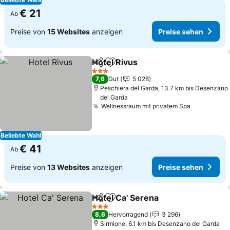
€ 21
Ab
Preise von
15 Websites
anzeigen
Preise sehen
Hotel Rivus
Teilen
Zu Favoriten hinzufügen
Preise sehen
3 Sterne
7,6
Gut
5 028
Peschiera del Garda, 13.7 km bis Desenzano
del Garda
Wellnessraum mit privatem Spa
Preise se
Beliebte Wahl
€ 41
Ab
Preise von
13 Websites
anzeigen
Preise sehen
Hotel Ca' Serena
Teilen
Zu Favoriten hinzufügen
Preise se
3 Sterne
8,6
Hervorragend
3 296
Sirmione, 6.1 km bis Desenzano del Garda