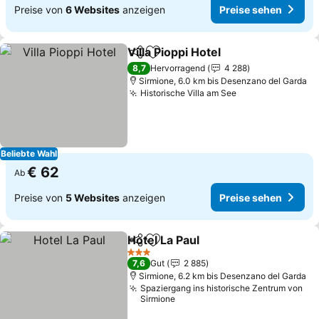
Preise von
6 Websites
anzeigen
Preise sehen
Villa Pioppi Hotel
Teilen
Zu Favoriten hinzufügen
Preise se
8,7
Hervorragend
4 288
Sirmione, 6.0 km bis Desenzano del Garda
Historische Villa am See
Preise sehen
Beliebte Wahl
€ 62
Ab
Preise von
5 Websites
anzeigen
Preise sehen
Hotel La Paul
Teilen
Zu Favoriten hinzufügen
Preise sehen
3 Sterne
7,6
Gut
2 885
Sirmione, 6.2 km bis Desenzano del Garda
Spaziergang ins historische Zentrum von
Sirmione