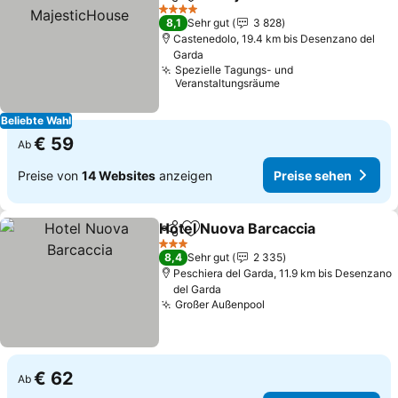
Teilen
Zu Favoriten hinzufügen
Pre
4 Sterne
8,1
Sehr gut
3 828
Castenedolo, 19.4 km bis Desenzano del
Garda
Spezielle Tagungs- und
Veranstaltungsräume
Beliebte Wahl
€ 59
Ab
Preise von
14 Websites
anzeigen
Preise sehen
Hotel Nuova Barcaccia
Teilen
Zu Favoriten hinzufügen
Pre
3 Sterne
8,4
Sehr gut
2 335
Peschiera del Garda, 11.9 km bis Desenzano
del Garda
Großer Außenpool
Preise sehen
€ 62
Ab