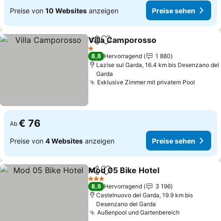
Preise von
10 Websites
anzeigen
Preise sehen
Villa Camporosso
Teilen
Zu Favoriten hinzufügen
Preise s
1 Sterne
8,8
Hervorragend
1 880
Lazise sul Garda, 16.4 km bis Desenzano del
Garda
Exklusive Zimmer mit privatem Pool
Preise
€ 76
Ab
Preise von
4 Websites
anzeigen
Preise sehen
Mod 05 Bike Hotel
Teilen
Zu Favoriten hinzufügen
Preise 
3 Sterne
8,9
Hervorragend
3 196
Castelnuovo del Garda, 19.9 km bis
Desenzano del Garda
Außenpool und Gartenbereich
Preise seh