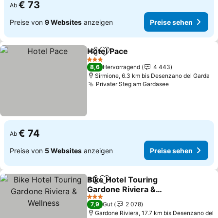
€ 73
Ab
Preise von
9 Websites
anzeigen
Preise sehen
Hotel Pace
Teilen
Zu Favoriten hinzufügen
Preise sehen
3 Sterne
8,6
Hervorragend
4 443
Sirmione, 6.3 km bis Desenzano del Garda
Privater Steg am Gardasee
Preise sehen
€ 74
Ab
Preise von
5 Websites
anzeigen
Preise sehen
Bike Hotel Touring
Teilen
Zu Favoriten hinzufügen
Gardone Riviera &
Wellness
Preise sehen
3 Sterne
7,9
Gut
2 078
Gardone Riviera, 17.7 km bis Desenzano del