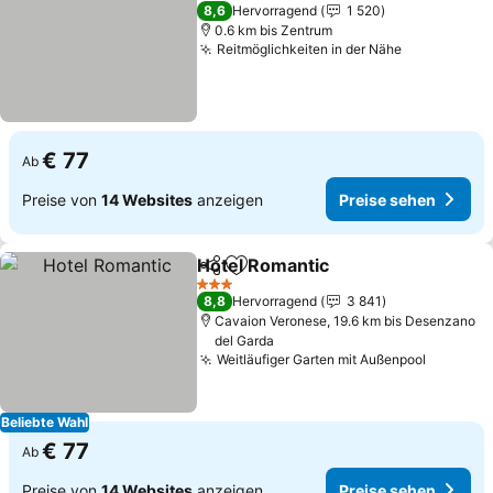
3 Sterne
8,6
Hervorragend
1 520
0.6 km bis Zentrum
Reitmöglichkeiten in der Nähe
Preise seh
€ 77
Ab
Preise von
14 Websites
anzeigen
Preise sehen
Hotel Romantic
Teilen
Zu Favoriten hinzufügen
Preise seh
3 Sterne
8,8
Hervorragend
3 841
Cavaion Veronese, 19.6 km bis Desenzano
del Garda
Weitläufiger Garten mit Außenpool
Preise 
Beliebte Wahl
€ 77
Ab
Preise von
14 Websites
anzeigen
Preise sehen