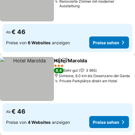
Renovierte Zimmer mit moderner
Ausstattung
€ 46
Ab
Preise von
6 Websites
anzeigen
Preise sehen
Hotel Marolda
Teilen
Zu Favoriten hinzufügen
Preise sehen
3 Sterne
8,4
Sehr gut
3 965
Sirmione, 6.0 km bis Desenzano del Garda
Private Parkplätze direkt am Hotel
Preise 
€ 46
Ab
Preise von
4 Websites
anzeigen
Preise sehen