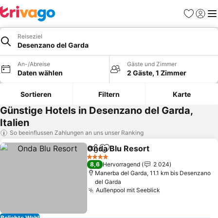
Favoriten
Einlog
Me
Reiseziel
Desenzano del Garda
An-/Abreise
Gäste und Zimmer
Daten wählen
2 Gäste, 1 Zimmer
Sortieren
Filtern
Karte
Günstige Hotels in Desenzano del Garda,
Italien
So beeinflussen Zahlungen an uns unser Ranking
Onda Blu Resort
Teilen
Zu Favoriten hinzufügen
Preise se
4 Sterne
8,6
Hervorragend
2 024
Manerba del Garda, 11.1 km bis Desenzano
del Garda
Außenpool mit Seeblick
Preise sehen
Beliebte Wahl