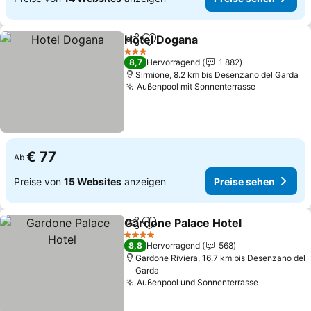
Hotel Dogana
Teilen
Zu Favoriten hinzufügen
Preise sehen
3 Sterne
8,7
Hervorragend
1 882
Sirmione, 8.2 km bis Desenzano del Garda
Außenpool mit Sonnenterrasse
Preise seh
€ 77
Ab
Preise von
15 Websites
anzeigen
Preise sehen
Gardone Palace Hotel
Teilen
Zu Favoriten hinzufügen
Prei
4 Sterne
8,8
Hervorragend
568
Gardone Riviera, 16.7 km bis Desenzano del
Garda
Außenpool und Sonnenterrasse
Preise se