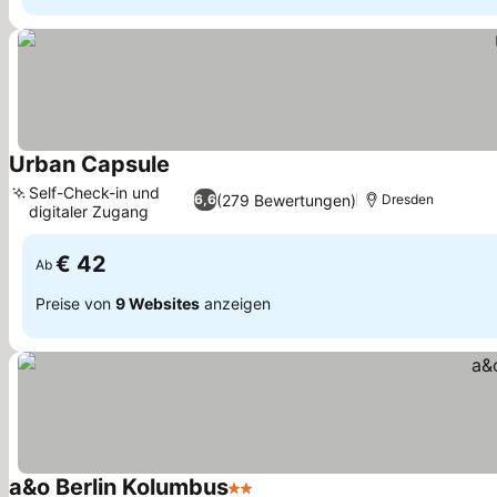
Urban Capsule
Preise sehen
Self-Check-in und
(279 Bewertungen)
6,6
Dresden
digitaler Zugang
Preise sehen
€ 42
Ab
Preise von
9 Websites
anzeigen
a&o Berlin Kolumbus