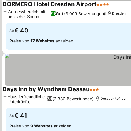
DORMERO Hotel Dresden Airport
4 Sterne
Preise s
Wellnessbereich mit
Gut
(3 009 Bewertungen)
7,9
Dresden
finnischer Sauna
Preise sehen
€ 40
Ab
Preise von
17 Websites
anzeigen
Days Inn by Wyndham Dessau
3 Sterne
Preise sehen
Haustierfreundliche
(3 380 Bewertungen)
7,4
Dessau-Roßlau
Unterkünfte
Preise sehen
€ 41
Ab
Preise von
9 Websites
anzeigen