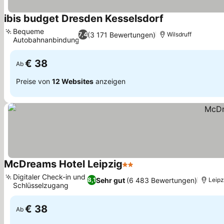
ibis budget Dresden Kesselsdorf
Preise sehen
Bequeme
(3 171 Bewertungen)
7,4
Wilsdruff
Autobahnanbindung
Preise sehen
€ 38
Ab
Preise von
12 Websites
anzeigen
McDreams Hotel Leipzig
2 Sterne
Preise sehen
Digitaler Check-in und
Sehr gut
(6 483 Bewertungen)
8,1
Leipz
Schlüsselzugang
Preise sehen
€ 38
Ab