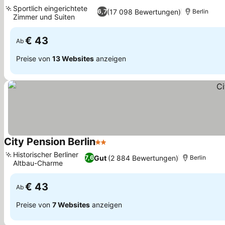
2 Sterne
Preise sehen
Sportlich eingerichtete
(17 098 Bewertungen)
6,7
Berlin
Zimmer und Suiten
Preise sehen
€ 43
Ab
Preise von
13 Websites
anzeigen
City Pension Berlin
2 Sterne
Preise sehen
Historischer Berliner
Gut
(2 884 Bewertungen)
7,6
Berlin
Altbau-Charme
Preise sehen
€ 43
Ab
Preise von
7 Websites
anzeigen