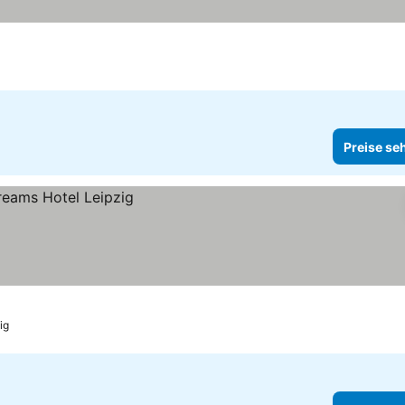
Preise se
ig