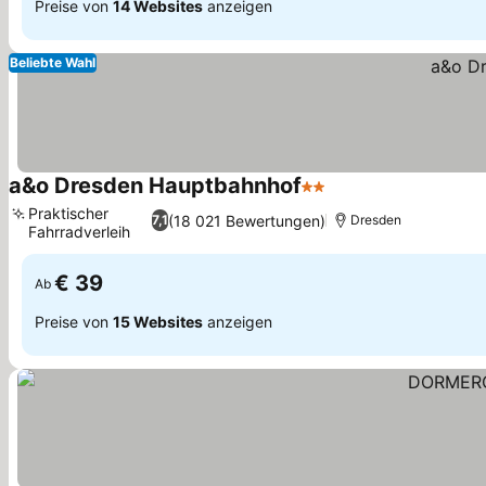
Preise von
14 Websites
anzeigen
Beliebte Wahl
a&o Dresden Hauptbahnhof
2 Sterne
Preise sehen
Praktischer
(18 021 Bewertungen)
7,1
Dresden
Fahrradverleih
Preise sehen
€ 39
Ab
Preise von
15 Websites
anzeigen