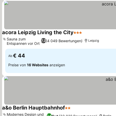
acora Leipzig Living the City
3 Sterne
Preise sehen
Sauna zum
(4 049 Bewertungen)
7,2
Leipzig
Entspannen vor Ort
Preise sehen
€ 44
Ab
Preise von
16 Websites
anzeigen
a&o Berlin Hauptbahnhof
2 Sterne
Preise sehen
Modernes Design und
7,5
Berlin