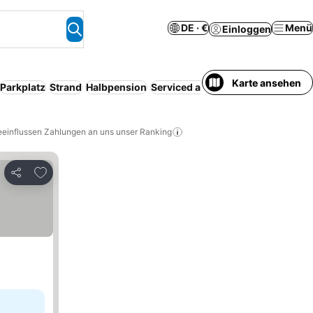
DE · €
Menü
Einloggen
Karte ansehen
Parkplatz
Strand
Halbpension
Serviced apartment
Kostenlose S
eeinflussen Zahlungen an uns unser Ranking
Zu Favoriten hinzufügen
Teilen