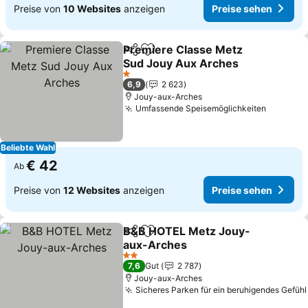
Preise von
10 Websites
anzeigen
Preise sehen
Premiere Classe Metz
Teilen
Zu Favoriten hinzufügen
Sud Jouy Aux Arches
1 Sterne
6,9
2 623
Jouy-aux-Arches
Umfassende Speisemöglichkeiten
Beliebte Wahl
€ 42
Ab
Preise von
12 Websites
anzeigen
Preise sehen
B&B HOTEL Metz Jouy-
Teilen
Zu Favoriten hinzufügen
aux-Arches
2 Sterne
7,6
Gut
2 787
Jouy-aux-Arches
Sicheres Parken für ein beruhigendes Gefühl