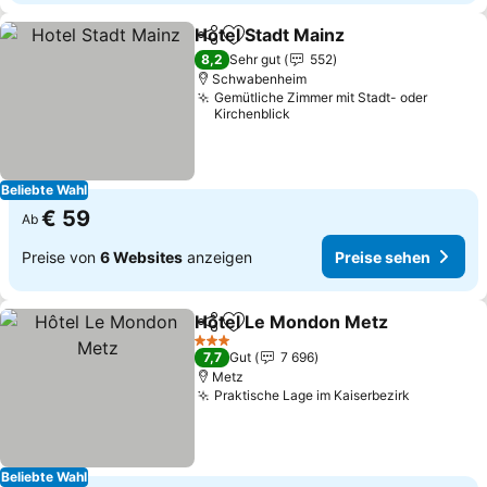
Hotel Stadt Mainz
Teilen
Zu Favoriten hinzufügen
8,2
Sehr gut
552
Schwabenheim
Gemütliche Zimmer mit Stadt- oder
Kirchenblick
Beliebte Wahl
€ 59
Ab
Preise von
6 Websites
anzeigen
Preise sehen
Hôtel Le Mondon Metz
Teilen
Zu Favoriten hinzufügen
3 Sterne
7,7
Gut
7 696
Metz
Praktische Lage im Kaiserbezirk
Beliebte Wahl