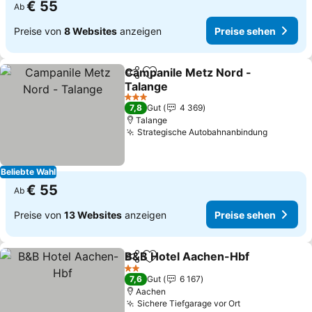
€ 55
Ab
Preise von
8 Websites
anzeigen
Preise sehen
Campanile Metz Nord -
Teilen
Zu Favoriten hinzufügen
Talange
3 Sterne
7,8
Gut
4 369
Talange
Strategische Autobahnanbindung
Beliebte Wahl
€ 55
Ab
Preise von
13 Websites
anzeigen
Preise sehen
B&B Hotel Aachen-Hbf
Teilen
Zu Favoriten hinzufügen
2 Sterne
7,6
Gut
6 167
Aachen
Sichere Tiefgarage vor Ort