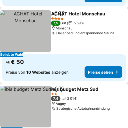
ACHAT Hotel Monschau
Teilen
Zu Favoriten hinzufügen
4 Sterne
7,5
Gut
5 596
Monschau
Hallenbad und entspannende Sauna
Beliebte Wahl
€ 50
Ab
Preise von
10 Websites
anzeigen
Preise sehen
ibis budget Metz Sud
Teilen
Zu Favoriten hinzufügen
2 Sterne
7,4
2 014
Augny
Strategische Autobahnanbindung