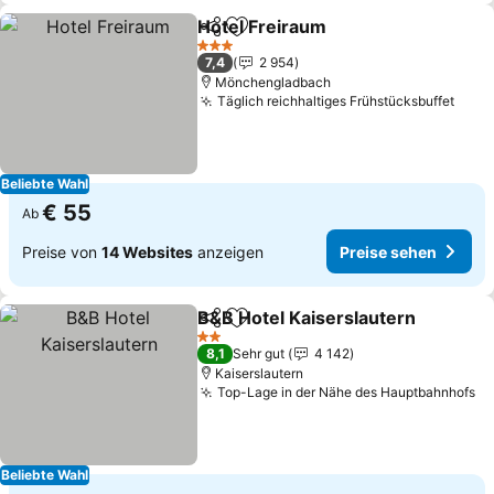
Hotel Freiraum
Teilen
Zu Favoriten hinzufügen
3 Sterne
7,4
2 954
Mönchengladbach
Täglich reichhaltiges Frühstücksbuffet
Beliebte Wahl
€ 55
Ab
Preise von
14 Websites
anzeigen
Preise sehen
B&B Hotel Kaiserslautern
Teilen
Zu Favoriten hinzufügen
2 Sterne
8,1
Sehr gut
4 142
Kaiserslautern
Top-Lage in der Nähe des Hauptbahnhofs
Beliebte Wahl