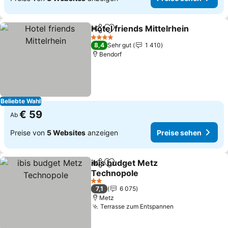
Hotel friends Mittelrhein
Teilen
Zu Favoriten hinzufügen
4 Sterne
8,4
Sehr gut
1 410
Bendorf
Beliebte Wahl
€ 59
Ab
Preise von
5 Websites
anzeigen
Preise sehen
ibis budget Metz
Teilen
Zu Favoriten hinzufügen
Technopole
2 Sterne
7,1
6 075
Metz
Terrasse zum Entspannen