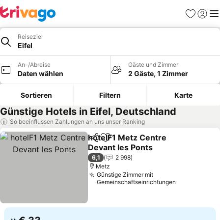
Favoriten
Einlog
Me
Reiseziel
Eifel
An-/Abreise
Gäste und Zimmer
Daten wählen
2 Gäste, 1 Zimmer
Sortieren
Filtern
Karte
Günstige Hotels in Eifel, Deutschland
So beeinflussen Zahlungen an uns unser Ranking
hotelF1 Metz Centre
Teilen
Zu Favoriten hinzufügen
Devant les Ponts
6,1
2 998
Metz
Günstige Zimmer mit
Gemeinschaftseinrichtungen