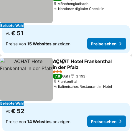
Mönchengladbach
Nahtloser digitaler Check-in
Beliebte Wahl
€ 51
Ab
Preise von
15 Websites
anzeigen
Preise sehen
ACHAT Hotel Frankenthal
Teilen
Zu Favoriten hinzufügen
in der Pfalz
3 Sterne
7,8
Gut
3 193
Frankenthal
Italienisches Restaurant im Hotel
Beliebte Wahl
€ 52
Ab
Preise von
14 Websites
anzeigen
Preise sehen