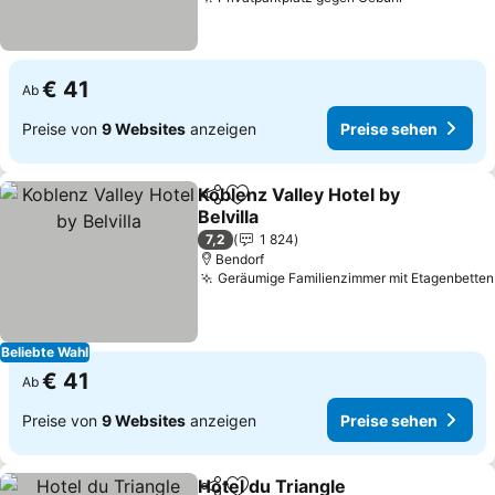
€ 41
Ab
Preise von
9 Websites
anzeigen
Preise sehen
Koblenz Valley Hotel by
Teilen
Zu Favoriten hinzufügen
Belvilla
7,2
1 824
Bendorf
Geräumige Familienzimmer mit Etagenbetten
Beliebte Wahl
€ 41
Ab
Preise von
9 Websites
anzeigen
Preise sehen
Hotel du Triangle