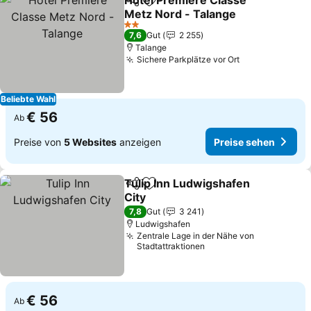
Hotel Première Classe
Teilen
Zu Favoriten hinzufügen
Metz Nord - Talange
2 Sterne
7,6
Gut
2 255
Talange
Sichere Parkplätze vor Ort
Beliebte Wahl
€ 56
Ab
Preise von
5 Websites
anzeigen
Preise sehen
Tulip Inn Ludwigshafen
Teilen
Zu Favoriten hinzufügen
City
7,8
Gut
3 241
Ludwigshafen
Zentrale Lage in der Nähe von
Stadtattraktionen
€ 56
Ab