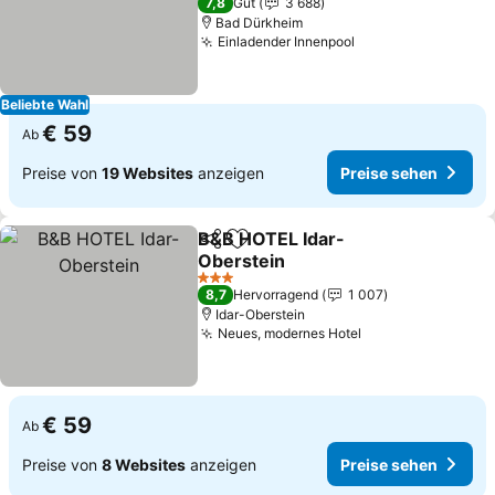
7,8
Gut
3 688
Bad Dürkheim
Einladender Innenpool
Beliebte Wahl
€ 59
Ab
Preise von
19 Websites
anzeigen
Preise sehen
B&B HOTEL Idar-
Teilen
Zu Favoriten hinzufügen
Oberstein
3 Sterne
8,7
Hervorragend
1 007
Idar-Oberstein
Neues, modernes Hotel
€ 59
Ab
Preise von
8 Websites
anzeigen
Preise sehen