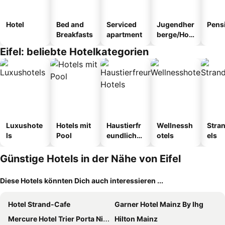
Hotel
Bed and
Serviced
Jugendher
Pens
Breakfasts
apartment
berge/Hos
tel
Eifel: beliebte Hotelkategorien
Luxushote
Hotels mit
Haustierfr
Wellnessh
Stra
ls
Pool
eundliche
otels
els
Hotels
Günstige Hotels in der Nähe von Eifel
Diese Hotels könnten Dich auch interessieren ...
Hotel Strand-Cafe
Garner Hotel Mainz By Ihg
Mercure Hotel Trier Porta Nigra
Hilton Mainz