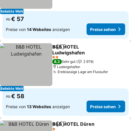
Beliebte Wahl
€ 57
Ab
Preise von
14 Websites
anzeigen
Preise sehen
B&B HOTEL
Teilen
Zu Favoriten hinzufügen
Ludwigshafen
2 Sterne
8,2
Sehr gut
2 979
Ludwigshafen
Erstklassige Lage am Flussufer
Beliebte Wahl
€ 58
Ab
Preise von
13 Websites
anzeigen
Preise sehen
B&B HOTEL Düren
Teilen
Zu Favoriten hinzufügen