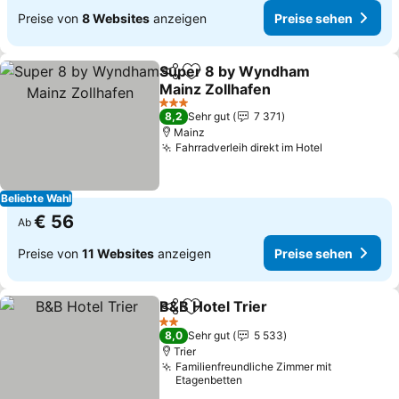
Preise von
8 Websites
anzeigen
Preise sehen
Super 8 by Wyndham
Teilen
Zu Favoriten hinzufügen
Mainz Zollhafen
3 Sterne
8,2
Sehr gut
7 371
Mainz
Fahrradverleih direkt im Hotel
Beliebte Wahl
€ 56
Ab
Preise von
11 Websites
anzeigen
Preise sehen
B&B Hotel Trier
Teilen
Zu Favoriten hinzufügen
2 Sterne
8,0
Sehr gut
5 533
Trier
Familienfreundliche Zimmer mit
Etagenbetten