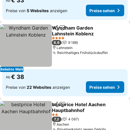
€ 33
Ab
Preise von
5 Websites
anzeigen
Preise sehen
Wyndham Garden
Teilen
Zu Favoriten hinzufügen
Lahnstein Koblenz
4 Sterne
6,6
9 188
Lahnstein
Reichhaltiges Frühstücksbuffet
Beliebte Wahl
€ 38
Ab
Preise von
22 Websites
anzeigen
Preise sehen
bestprice Hotel Aachen
Teilen
Zu Favoriten hinzufügen
Hauptbahnhof
2 Sterne
7,2
4 067
Aachen
Privatparkplatz gegen Gebühr