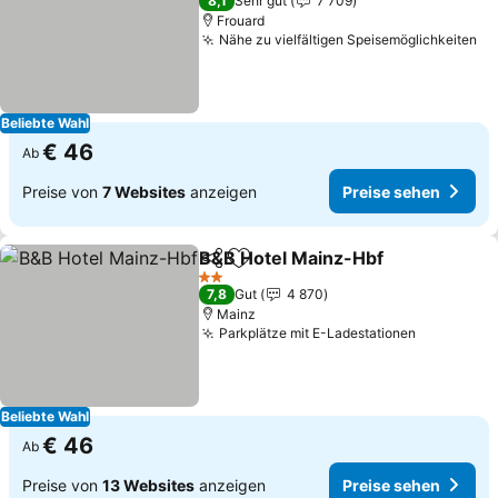
8,1
Sehr gut
7 709
Frouard
Nähe zu vielfältigen Speisemöglichkeiten
Beliebte Wahl
€ 46
Ab
Preise von
7 Websites
anzeigen
Preise sehen
B&B Hotel Mainz-Hbf
Teilen
Zu Favoriten hinzufügen
2 Sterne
7,8
Gut
4 870
Mainz
Parkplätze mit E-Ladestationen
Beliebte Wahl
€ 46
Ab
Preise von
13 Websites
anzeigen
Preise sehen