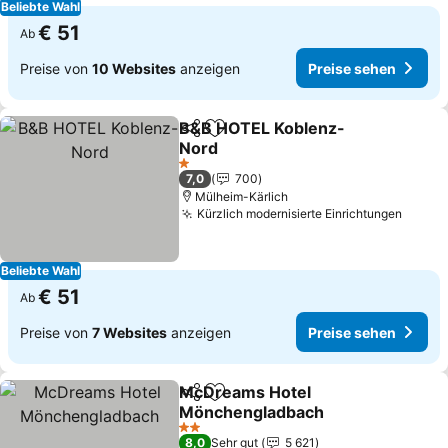
Beliebte Wahl
€ 51
Ab
Preise von
10 Websites
anzeigen
Preise sehen
B&B HOTEL Koblenz-
Teilen
Zu Favoriten hinzufügen
Nord
1 Sterne
7,0
700
Mülheim-Kärlich
Kürzlich modernisierte Einrichtungen
Beliebte Wahl
€ 51
Ab
Preise von
7 Websites
anzeigen
Preise sehen
McDreams Hotel
Teilen
Zu Favoriten hinzufügen
Mönchengladbach
2 Sterne
8,0
Sehr gut
5 621