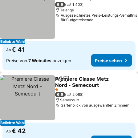
Teilen
Zu Favoriten hinzufügen
5,9
1 402
Talange
Ausgezeichnetes Preis-Leistungs-Verhältnis
für Budgetreisende
Beliebte Wahl
€ 41
Ab
Preise von
7 Websites
anzeigen
Preise sehen
Premiere Classe Metz
Teilen
Zu Favoriten hinzufügen
Nord - Semecourt
1 Sterne
6,6
2 098
Semécourt
Gartenblick von ausgewählten Zimmern
Beliebte Wahl
€ 42
Ab