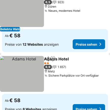
1 Sterne
6,5
923
Düren
Neues, modernes Hotel
Beliebte Wahl
€ 58
Ab
Preise von
12 Websites
anzeigen
Preise sehen
Adams Hotel
Teilen
Zu Favoriten hinzufügen
2 Sterne
6,9
1 657
Metz
Sichere Parkplätze vor Ort verfügbar
€ 58
Ab
Preise von
8 Websites
anzeigen
Preise sehen