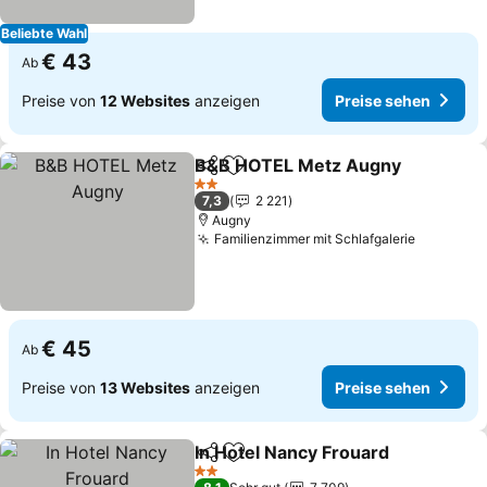
Beliebte Wahl
€ 43
Ab
Preise von
12 Websites
anzeigen
Preise sehen
B&B HOTEL Metz Augny
Teilen
Zu Favoriten hinzufügen
2 Sterne
7,3
2 221
Augny
Familienzimmer mit Schlafgalerie
€ 45
Ab
Preise von
13 Websites
anzeigen
Preise sehen
In Hotel Nancy Frouard
Teilen
Zu Favoriten hinzufügen
2 Sterne