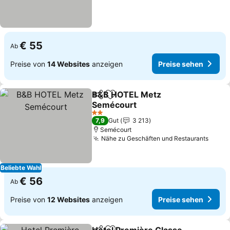
€ 55
Ab
Preise von
14 Websites
anzeigen
Preise sehen
B&B HOTEL Metz
Teilen
Zu Favoriten hinzufügen
Semécourt
2 Sterne
7,9
Gut
3 213
Semécourt
Nähe zu Geschäften und Restaurants
Beliebte Wahl
€ 56
Ab
Preise von
12 Websites
anzeigen
Preise sehen