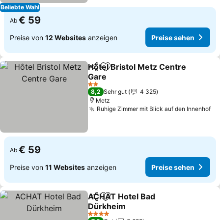
Beliebte Wahl
€ 59
Ab
Preise von
12 Websites
anzeigen
Preise sehen
Hôtel Bristol Metz Centre
Teilen
Zu Favoriten hinzufügen
Gare
2 Sterne
8,2
Sehr gut
4 325
Metz
Ruhige Zimmer mit Blick auf den Innenhof
€ 59
Ab
Preise von
11 Websites
anzeigen
Preise sehen
ACHAT Hotel Bad
Teilen
Zu Favoriten hinzufügen
Dürkheim
4 Sterne