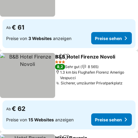
€ 61
Ab
Preise von
3 Websites
anzeigen
Preise sehen
B&B Hotel Firenze Novoli
Teilen
Zu Favoriten hinzufügen
3 Sterne
8,2
Sehr gut
8 565
1.3 km bis Flughafen Florenz Amerigo
Vespucci
Sicherer, umzäunter Privatparkplatz
€ 62
Ab
Preise von
15 Websites
anzeigen
Preise sehen