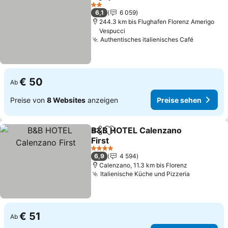
Teilen
Zu Favoriten hinzufügen
2 Sterne
6,1
6 059
244.3 km bis Flughafen Florenz Amerigo
Vespucci
Authentisches italienisches Café
€ 50
Ab
Preise von
8 Websites
anzeigen
Preise sehen
B&B HOTEL Calenzano
Teilen
Zu Favoriten hinzufügen
First
4 Sterne
6,9
4 594
Calenzano, 11.3 km bis Florenz
Italienische Küche und Pizzeria
€ 51
Ab