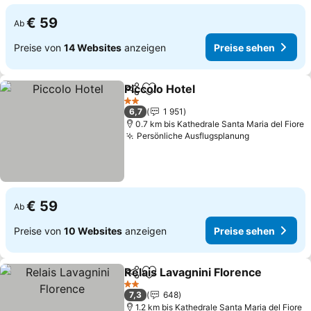
€ 59
Ab
Preise von
14 Websites
anzeigen
Preise sehen
Piccolo Hotel
Teilen
Zu Favoriten hinzufügen
2 Sterne
6,7
1 951
0.7 km bis Kathedrale Santa Maria del Fiore
Persönliche Ausflugsplanung
€ 59
Ab
Preise von
10 Websites
anzeigen
Preise sehen
Relais Lavagnini Florence
Teilen
Zu Favoriten hinzufügen
2 Sterne
7,3
648
1.2 km bis Kathedrale Santa Maria del Fiore