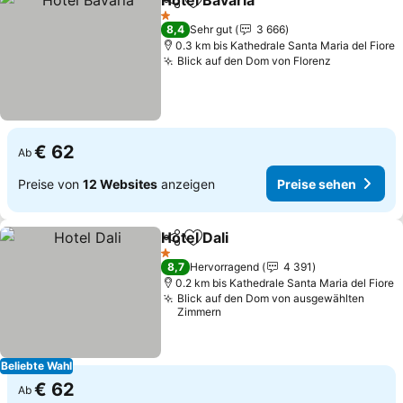
Hotel Bavaria
Teilen
Zu Favoriten hinzufügen
1 Sterne
8,4
Sehr gut
3 666
0.3 km bis Kathedrale Santa Maria del Fiore
Blick auf den Dom von Florenz
€ 62
Ab
Preise von
12 Websites
anzeigen
Preise sehen
Hotel Dali
Teilen
Zu Favoriten hinzufügen
1 Sterne
8,7
Hervorragend
4 391
0.2 km bis Kathedrale Santa Maria del Fiore
Blick auf den Dom von ausgewählten
Zimmern
Beliebte Wahl
€ 62
Ab