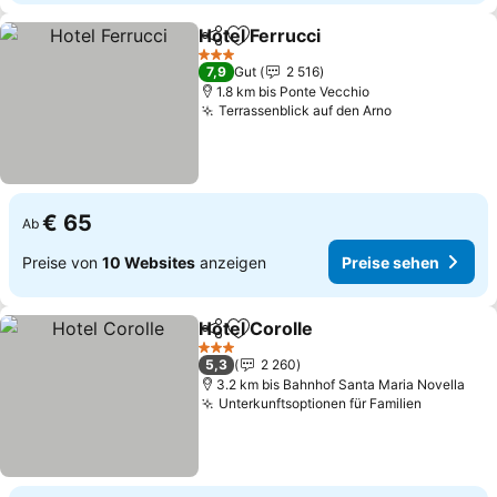
Hotel Ferrucci
Teilen
Zu Favoriten hinzufügen
3 Sterne
7,9
Gut
2 516
1.8 km bis Ponte Vecchio
Terrassenblick auf den Arno
€ 65
Ab
Preise von
10 Websites
anzeigen
Preise sehen
Hotel Corolle
Teilen
Zu Favoriten hinzufügen
3 Sterne
5,3
2 260
3.2 km bis Bahnhof Santa Maria Novella
Unterkunftsoptionen für Familien