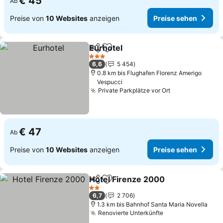
€ 45
Ab
Preise von
10 Websites
anzeigen
Preise sehen
Eurhotel
Teilen
Zu Favoriten hinzufügen
3 Sterne
6,6
5 454
0.8 km bis Flughafen Florenz Amerigo
Vespucci
Private Parkplätze vor Ort
€ 47
Ab
Preise von
10 Websites
anzeigen
Preise sehen
Hotel Firenze 2000
Teilen
Zu Favoriten hinzufügen
2 Sterne
6,7
2 706
1.3 km bis Bahnhof Santa Maria Novella
Renovierte Unterkünfte