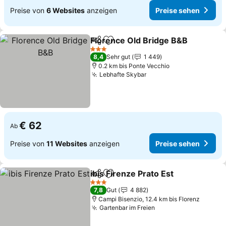
Preise von
6 Websites
anzeigen
Preise sehen
Florence Old Bridge B&B
Teilen
Zu Favoriten hinzufügen
3 Sterne
8,4
Sehr gut
1 449
0.2 km bis Ponte Vecchio
Lebhafte Skybar
€ 62
Ab
Preise von
11 Websites
anzeigen
Preise sehen
ibis Firenze Prato Est
Teilen
Zu Favoriten hinzufügen
3 Sterne
7,8
Gut
4 882
Campi Bisenzio, 12.4 km bis Florenz
Gartenbar im Freien