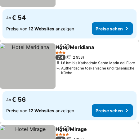
€ 54
Ab
Preise von
12 Websites
anzeigen
Preise sehen
Hotel Meridiana
Teilen
Zu Favoriten hinzufügen
3 Sterne
7,4
2 953
1.6 km bis Kathedrale Santa Maria del Fiore
Authentische toskanische und italienische
Küche
€ 56
Ab
Preise von
12 Websites
anzeigen
Preise sehen
Hotel Mirage
Teilen
Zu Favoriten hinzufügen
4 Sterne