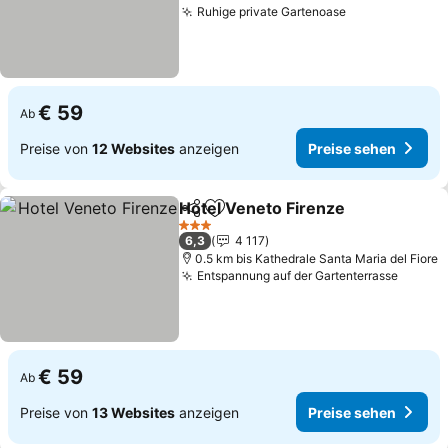
Ruhige private Gartenoase
€ 59
Ab
Preise von
12 Websites
anzeigen
Preise sehen
Hotel Veneto Firenze
Teilen
Zu Favoriten hinzufügen
3 Sterne
6,3
4 117
0.5 km bis Kathedrale Santa Maria del Fiore
Entspannung auf der Gartenterrasse
€ 59
Ab
Preise von
13 Websites
anzeigen
Preise sehen