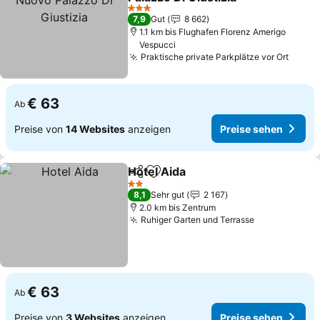
3 Sterne
7,9
Gut
8 662
1.1 km bis Flughafen Florenz Amerigo
Vespucci
Praktische private Parkplätze vor Ort
€ 63
Ab
Preise von
14 Websites
anzeigen
Preise sehen
Hotel Aida
Teilen
Zu Favoriten hinzufügen
2 Sterne
8,1
Sehr gut
2 167
2.0 km bis Zentrum
Ruhiger Garten und Terrasse
€ 63
Ab
Preise von
3 Websites
anzeigen
Preise sehen