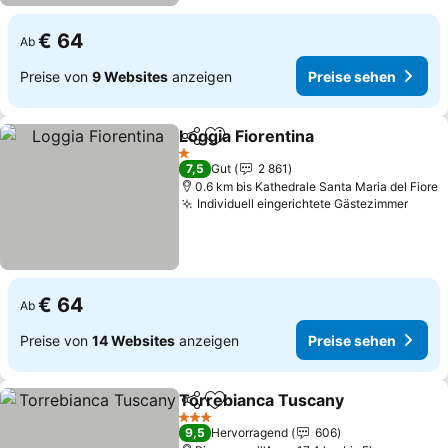
€ 64
Ab
Preise von
9 Websites
anzeigen
Preise sehen
Loggia Fiorentina
Teilen
Zu Favoriten hinzufügen
1 Sterne
7,5
Gut
2 861
0.6 km bis Kathedrale Santa Maria del Fiore
Individuell eingerichtete Gästezimmer
€ 64
Ab
Preise von
14 Websites
anzeigen
Preise sehen
Torrebianca Tuscany
Teilen
Zu Favoriten hinzufügen
3 Sterne
9,5
Hervorragend
606