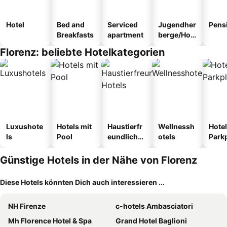
Hotel
Bed and
Serviced
Jugendher
Pens
Breakfasts
apartment
berge/Hos
tel
Florenz: beliebte Hotelkategorien
Luxushote
Hotels mit
Haustierfr
Wellnessh
Hotel
ls
Pool
eundliche
otels
Park
Hotels
Günstige Hotels in der Nähe von Florenz
Diese Hotels könnten Dich auch interessieren ...
NH Firenze
c-hotels Ambasciatori
Mh Florence Hotel & Spa
Grand Hotel Baglioni