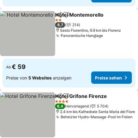
Hotel Montemorello
Teilen
Zu Favoriten hinzufügen
2 Sterne
6,7
214
Sesto Fiorentino, 9.9 km bis Florenz
Panoramische Hanglage
€ 59
Ab
Preise von
5 Websites
anzeigen
Preise sehen
Hotel Grifone Firenze
Teilen
Zu Favoriten hinzufügen
4 Sterne
8,4
Hervorragend
5 704
2.4 km bis Kathedrale Santa Maria del Fiore
Beheizter Hydro-Massage-Pool im Freien