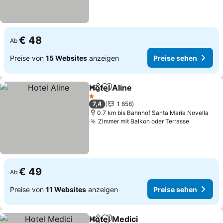
€ 48
Ab
Preise von
15 Websites
anzeigen
Preise sehen
Hotel Aline
Teilen
Zu Favoriten hinzufügen
1 Sterne
7,4
1 658
0.7 km bis Bahnhof Santa Maria Novella
Zimmer mit Balkon oder Terrasse
€ 49
Ab
Preise von
11 Websites
anzeigen
Preise sehen
Hotel Medici