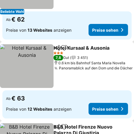
Beliebte Wahl
€ 62
Ab
Preise von
13 Websites
anzeigen
Preise sehen
Hotel Kursaal & Ausonia
Teilen
Zu Favoriten hinzufügen
3 Sterne
7,8
Gut
3 451
0.6 km bis Bahnhof Santa Maria Novella
Panoramablick auf den Dom und die Dächer
€ 63
Ab
Preise von
12 Websites
anzeigen
Preise sehen
B&B Hotel Firenze Nuovo
Teilen
Zu Favoriten hinzufügen
Palazzo Di Giustizia