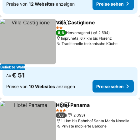
Preise von
12 Websites
anzeigen
Preise sehen
Villa Castiglione
Teilen
Zu Favoriten hinzufügen
2 Sterne
8,6
Hervorragend
2 594
Impruneta, 6.7 km bis Florenz
Traditionelle toskanische Küche
Beliebte Wahl
€ 51
Ab
Preise von
10 Websites
anzeigen
Preise sehen
Hotel Panama
Teilen
Zu Favoriten hinzufügen
3 Sterne
7,3
2 093
1.1 km bis Bahnhof Santa Maria Novella
Private möblierte Balkone