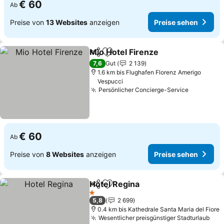
€ 60
Ab
Preise von
13 Websites
anzeigen
Preise sehen
Mio Hotel Firenze
Teilen
Zu Favoriten hinzufügen
7,6
Gut
2 139
1.6 km bis Flughafen Florenz Amerigo
Vespucci
Persönlicher Concierge-Service
€ 60
Ab
Preise von
8 Websites
anzeigen
Preise sehen
Hotel Regina
Teilen
Zu Favoriten hinzufügen
1 Sterne
5,8
2 699
0.4 km bis Kathedrale Santa Maria del Fiore
Wesentlicher preisgünstiger Stadturlaub