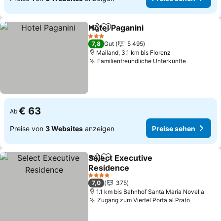
Hotel Paganini
Teilen
Zu Favoriten hinzufügen
3 Sterne
7,8
Gut
5 495
Mailand, 3.1 km bis Florenz
Familienfreundliche Unterkünfte
€ 63
Ab
Preise von
3 Websites
anzeigen
Preise sehen
Select Executive
Teilen
Zu Favoriten hinzufügen
Residence
4 Sterne
7,0
375
1.1 km bis Bahnhof Santa Maria Novella
Zugang zum Viertel Porta al Prato