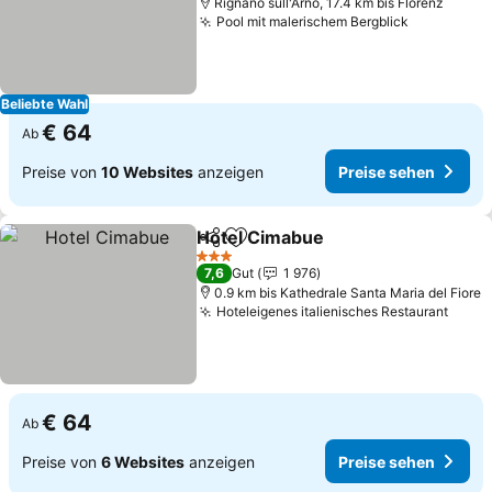
Rignano sull'Arno, 17.4 km bis Florenz
Pool mit malerischem Bergblick
Beliebte Wahl
€ 64
Ab
Preise von
10 Websites
anzeigen
Preise sehen
Hotel Cimabue
Teilen
Zu Favoriten hinzufügen
3 Sterne
7,6
Gut
1 976
0.9 km bis Kathedrale Santa Maria del Fiore
Hoteleigenes italienisches Restaurant
€ 64
Ab
Preise von
6 Websites
anzeigen
Preise sehen