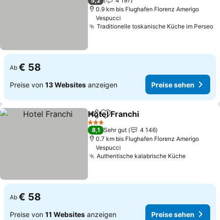
5,2
4 197
0.9 km bis Flughafen Florenz Amerigo
Vespucci
Traditionelle toskanische Küche im Perseo
€ 58
Ab
Preise von
13 Websites
anzeigen
Preise sehen
Hotel Franchi
Teilen
Zu Favoriten hinzufügen
3 Sterne
8,1
Sehr gut
4 146
0.7 km bis Flughafen Florenz Amerigo
Vespucci
Authentische kalabrische Küche
€ 58
Ab
Preise von
11 Websites
anzeigen
Preise sehen