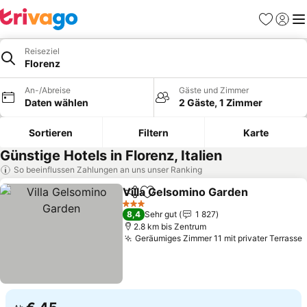
Favoriten
Einlog
Me
Reiseziel
Florenz
An-/Abreise
Gäste und Zimmer
Daten wählen
2 Gäste, 1 Zimmer
Sortieren
Filtern
Karte
Günstige Hotels in Florenz, Italien
So beeinflussen Zahlungen an uns unser Ranking
Villa Gelsomino Garden
Teilen
Zu Favoriten hinzufügen
3 Sterne
8,4
Sehr gut
1 827
2.8 km bis Zentrum
Geräumiges Zimmer 11 mit privater Terrasse