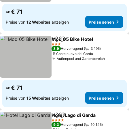
€ 71
Ab
Preise von
12 Websites
anzeigen
Preise sehen
Mod 05 Bike Hotel
Teilen
Zu Favoriten hinzufügen
Preise 
3 Sterne
8,9
Hervorragend
3 196
Castelnuovo del Garda
Außenpool und Gartenbereich
Preise seh
€ 71
Ab
Preise von
15 Websites
anzeigen
Preise sehen
Hotel Lago di Garda
Teilen
Zu Favoriten hinzufügen
Preise
4 Sterne
9,3
Hervorragend
10 146