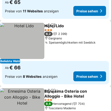
€ 65
Ab
Preise von
11 Websites
anzeigen
Preise sehen
Hotel Lido
Teilen
Zu Favoriten hinzufügen
Preise sehen
3 Sterne
6,2
2 399
Gargnano
Speisemöglichkeiten mit Seeblick
Preise 
Beliebte Wahl
€ 66
Ab
Preise von
8 Websites
anzeigen
Preise sehen
Ennesima Osteria con
Teilen
Zu Favoriten hinzufügen
Alloggio - Bike Hotel
Preise sehen
3 Sterne
8,6
Hervorragend
704
Toscolano Maderno