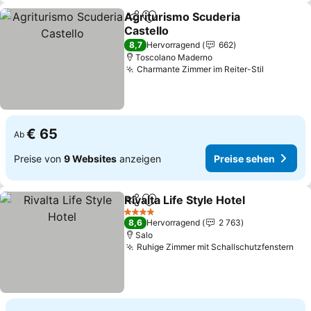
Agriturismo Scuderia
Teilen
Zu Favoriten hinzufügen
Castello
Preise sehen
8,7
Hervorragend
662
Toscolano Maderno
Charmante Zimmer im Reiter-Stil
Preise s
€ 65
Ab
Preise von
9 Websites
anzeigen
Preise sehen
Rivalta Life Style Hotel
Teilen
Zu Favoriten hinzufügen
Prei
4 Sterne
8,6
Hervorragend
2 763
Salo
Ruhige Zimmer mit Schallschutzfenstern
Pre