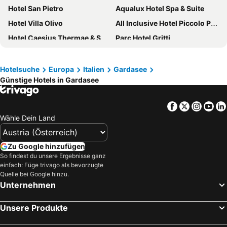
Hotel San Pietro
Aqualux Hotel Spa & Suite
Hotel Villa Olivo
All Inclusive Hotel Piccolo Paradiso
Hotel Caesius Thermae & Spa Resort
Parc Hotel Gritti
Hotel Du Lac et Bellevue
Parc Hotel Flora
Hotel Royal Village
Gardaland Hotel
Hotelsuche
Europa
Italien
Gardasee
Günstige Hotels in Gardasee
Hotel Marina
The Garda Village
Hotel Galeazzi
Parc Hotel Germano Suites & Apartments
Facebook
Twitter
Insta
Yo
Hotel Nettuno
Hotel Sportsman
Wähle Dein Land
Hotel Villa Letizia
Poiano Garda Resort Hotel
Hotel Bella Lazise
Gardaland Hotel Magic & Adventure
Zu Google hinzufügen
Du Lac et Du Parc Grand Resort
Leonardo Hotel Lago di Garda - Wellness and Spa
So findest du unsere Ergebnisse ganz
einfach: Füge trivago als bevorzugte
Hotel Ca' Serena
Hotel Marco Polo
Quelle bei Google hinzu.
Unternehmen
TH Lazise - Hotel Parchi del Garda
Hotel Corte Valier
Astoria Resort
Hotel Riviera
Unsere Produkte
Hotel 4 Stagioni Sensus Spa
Hotel Palme & Suite