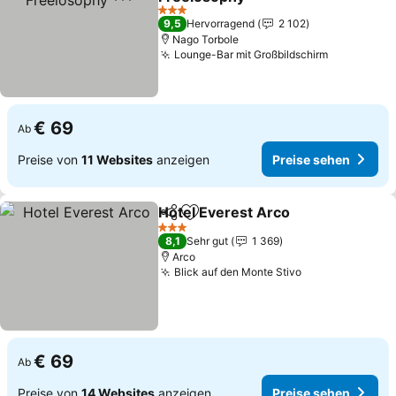
Preise sehen
3 Sterne
9,5
Hervorragend
2 102
Nago Torbole
Lounge-Bar mit Großbildschirm
Preise se
€ 69
Ab
Preise von
11 Websites
anzeigen
Preise sehen
Hotel Everest Arco
Teilen
Zu Favoriten hinzufügen
Preise 
3 Sterne
8,1
Sehr gut
1 369
Arco
Blick auf den Monte Stivo
Preise sehen
€ 69
Ab
Preise von
14 Websites
anzeigen
Preise sehen