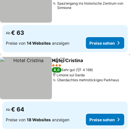
Spaziergang ins historische Zentrum von
Sirmione
€ 63
Ab
Preise von
14 Websites
anzeigen
Preise sehen
Hotel Cristina
Teilen
Zu Favoriten hinzufügen
Preise sehen
3 Sterne
8,0
Sehr gut
4 168
Limone sul Garda
Überdachtes mehrstöckiges Parkhaus
Prei
€ 64
Ab
Preise von
18 Websites
anzeigen
Preise sehen