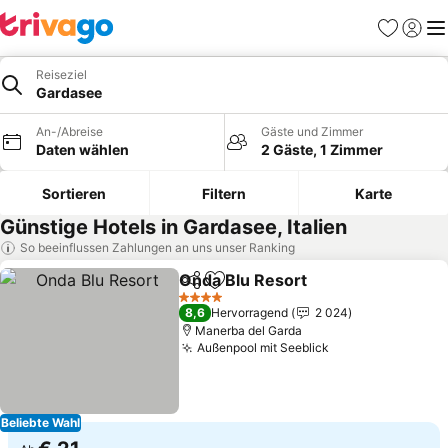
Favoriten
Einlog
Me
Reiseziel
Gardasee
An-/Abreise
Gäste und Zimmer
Daten wählen
2 Gäste, 1 Zimmer
Sortieren
Filtern
Karte
Günstige Hotels in Gardasee, Italien
So beeinflussen Zahlungen an uns unser Ranking
Onda Blu Resort
Teilen
Zu Favoriten hinzufügen
Preise se
4 Sterne
8,6
Hervorragend
2 024
Manerba del Garda
Außenpool mit Seeblick
Preise sehen
Beliebte Wahl