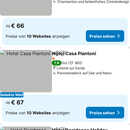
Charmantes und farbenfrohes Zimmerdesign
€ 66
Ab
Preise von
10 Websites
anzeigen
Preise sehen
Hotel Casa Piantoni
Teilen
Zu Favoriten hinzufügen
Preise
1 Sterne
7,8
Gut
862
Limone sul Garda
Panoramablick auf See und Natur
Preise s
Beliebte Wahl
€ 67
Ab
Preise von
10 Websites
anzeigen
Preise sehen