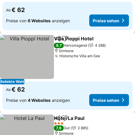
€ 62
Ab
Preise von
6 Websites
anzeigen
Preise sehen
Villa Pioppi Hotel
Teilen
Zu Favoriten hinzufügen
Preise se
8,7
Hervorragend
4 288
Sirmione
Historische Villa am See
Preise sehen
Beliebte Wahl
€ 62
Ab
Preise von
4 Websites
anzeigen
Preise sehen
Hotel La Paul
Teilen
Zu Favoriten hinzufügen
Preise sehen
3 Sterne
7,6
Gut
2 885
Sirmione