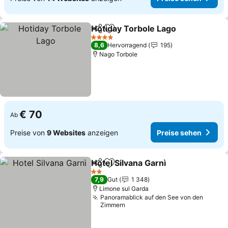
Hotiday Torbole Lago
Teilen
Zu Favoriten hinzufügen
Prei
4 Sterne
8,6
Hervorragend
195
Nago Torbole
€ 70
Ab
Preise von
9 Websites
anzeigen
Preise sehen
Hotel Silvana Garnì
Teilen
Zu Favoriten hinzufügen
Preise 
2 Sterne
7,9
Gut
1 348
Limone sul Garda
Panoramablick auf den See von den
Zimmern