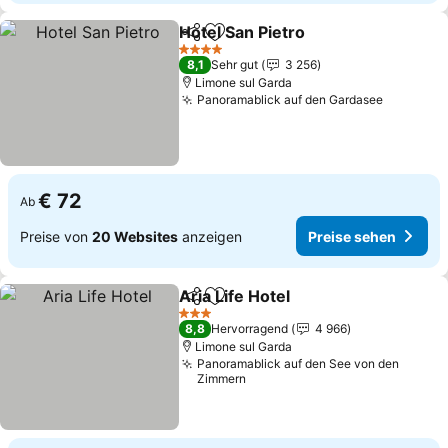
Hotel San Pietro
Teilen
Zu Favoriten hinzufügen
Preise seh
4 Sterne
8,1
Sehr gut
3 256
Limone sul Garda
Panoramablick auf den Gardasee
Preise s
€ 72
Ab
Preise von
20 Websites
anzeigen
Preise sehen
Aria Life Hotel
Teilen
Zu Favoriten hinzufügen
Preise sehe
3 Sterne
8,8
Hervorragend
4 966
Limone sul Garda
Panoramablick auf den See von den
Zimmern