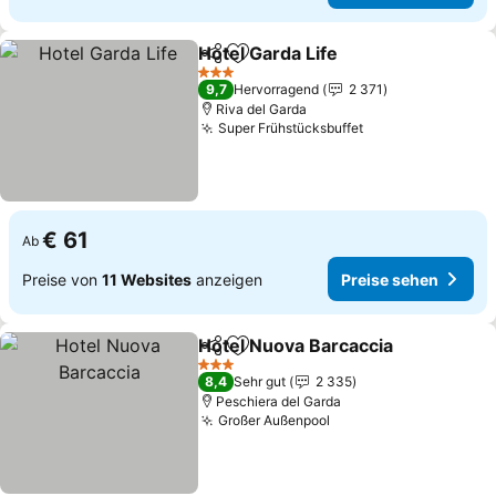
Hotel Garda Life
Teilen
Zu Favoriten hinzufügen
Preise seh
3 Sterne
9,7
Hervorragend
2 371
Riva del Garda
Super Frühstücksbuffet
Preise sehen
€ 61
Ab
Preise von
11 Websites
anzeigen
Preise sehen
Hotel Nuova Barcaccia
Teilen
Zu Favoriten hinzufügen
Pre
3 Sterne
8,4
Sehr gut
2 335
Peschiera del Garda
Großer Außenpool
Preise sehen