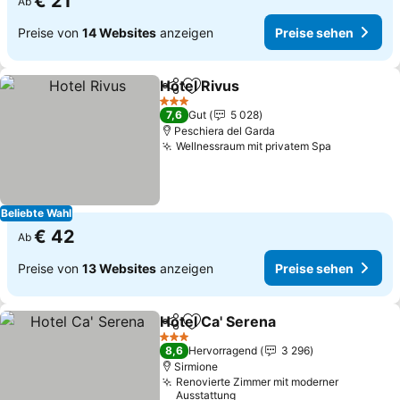
€ 21
Ab
Preise von
14 Websites
anzeigen
Preise sehen
Hotel Rivus
Teilen
Zu Favoriten hinzufügen
Preise sehen
3 Sterne
7,6
Gut
5 028
Peschiera del Garda
Wellnessraum mit privatem Spa
Preise se
Beliebte Wahl
€ 42
Ab
Preise von
13 Websites
anzeigen
Preise sehen
Hotel Ca' Serena
Teilen
Zu Favoriten hinzufügen
Preise se
3 Sterne
8,6
Hervorragend
3 296
Sirmione
Renovierte Zimmer mit moderner
Ausstattung