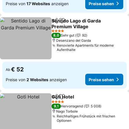
Preise von
17 Websites
anzeigen
Preise sehen
Sentido Lago di Garda
Teilen
Zu Favoriten hinzufügen
Premium Village
Preise sehen
4 Sterne
8,0
Sehr gut
92
Desenzano del Garda
Renovierte Apartments für moderne
Aufenthalte
€ 52
Ab
Preise von
2 Websites
anzeigen
Preise sehen
Gotì Hotel
Teilen
Zu Favoriten hinzufügen
Preise sehen
4 Sterne
9,1
Hervorragend
5 008
Nago Torbole
Reichhaltiges Frühstück mit frischen
Optionen