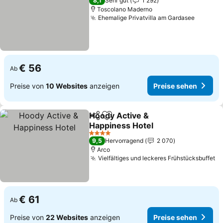
8,1
Sehr gut
1 292
Toscolano Maderno
Ehemalige Privatvilla am Gardasee
Preise 
€ 56
Ab
Preise von
10 Websites
anzeigen
Preise sehen
Hoody Active &
Teilen
Zu Favoriten hinzufügen
Happiness Hotel
Preise sehen
4 Sterne
9,5
Hervorragend
2 070
Arco
Vielfältiges und leckeres Frühstücksbuffet
Pr
€ 61
Ab
Preise von
22 Websites
anzeigen
Preise sehen