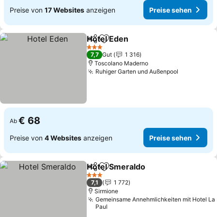
Preise von
17 Websites
anzeigen
Preise sehen
Hotel Eden
Teilen
Zu Favoriten hinzufügen
Preise sehen
3 Sterne
7,7
Gut
1 316
Toscolano Maderno
Ruhiger Garten und Außenpool
Preise seh
€ 68
Ab
Preise von
4 Websites
anzeigen
Preise sehen
Hotel Smeraldo
Teilen
Zu Favoriten hinzufügen
Preise seh
3 Sterne
7,1
1 772
Sirmione
Gemeinsame Annehmlichkeiten mit Hotel La
Paul