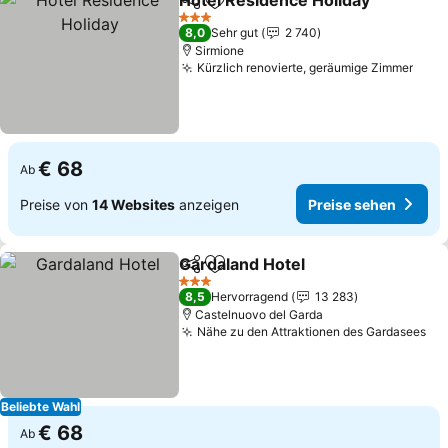
Hotel Residence Holiday
Teilen
Zu Favoriten hinzufügen
P
3 Sterne
8,0
Sehr gut
2 740
Sirmione
Kürzlich renovierte, geräumige Zimmer
Prei
€ 68
Ab
Preise von
14 Websites
anzeigen
Preise sehen
Gardaland Hotel
Teilen
Zu Favoriten hinzufügen
Preise seh
3 Sterne
8,5
Hervorragend
13 283
Castelnuovo del Garda
Nähe zu den Attraktionen des Gardasees
Pr
Beliebte Wahl
€ 68
Ab