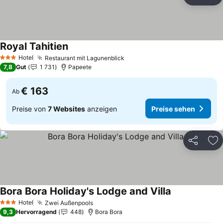
Teilen
Zu
Royal Tahitien
Preise sehen
Hotel
Restaurant mit Lagunenblick
Preise sehen
3 Sterne
7,8
Gut
1 731
Papeete
€ 163
Ab
Preise von
7 Websites
anzeigen
Preise sehen
Teilen
Zu
Bora Bora Holiday's Lodge and Villa
Preise sehen
Hotel
Zwei Außenpools
Preise sehen
3 Sterne
9,3
Hervorragend
448
Bora Bora