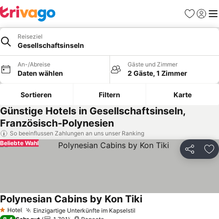
Favoriten
Einlog
Me
Reiseziel
Gesellschaftsinseln
An-/Abreise
Gäste und Zimmer
Daten wählen
2 Gäste, 1 Zimmer
Sortieren
Filtern
Karte
Günstige Hotels in Gesellschaftsinseln,
Französisch-Polynesien
So beeinflussen Zahlungen an uns unser Ranking
Beliebte Wahl
Teilen
Zu
Polynesian Cabins by Kon Tiki
Preise sehen
Hotel
Einzigartige Unterkünfte im Kapselstil
Preise sehen
1 Sterne