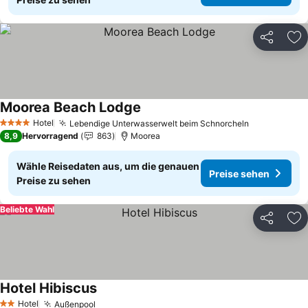
Teilen
Zu
Moorea Beach Lodge
Preise sehen
Hotel
Lebendige Unterwasserwelt beim Schnorcheln
Preise seh
4 Sterne
8,9
Hervorragend
863
Moorea
Wähle Reisedaten aus, um die genauen
Preise sehen
Preise zu sehen
Beliebte Wahl
Teilen
Zu
Hotel Hibiscus
Preise sehen
Hotel
Außenpool
Preise sehen