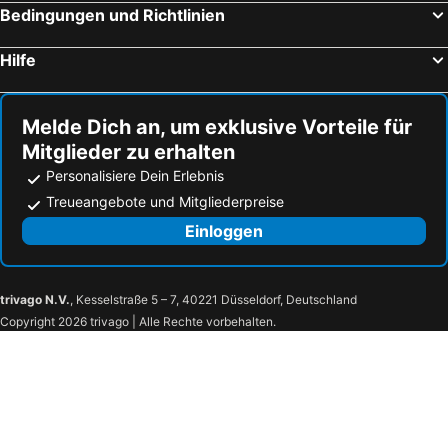
Bedingungen und Richtlinien
Marks Place
Moorea - Fare Taina Iti
Hilfe
Melde Dich an, um exklusive Vorteile für
Mitglieder zu erhalten
Personalisiere Dein Erlebnis
Treueangebote und Mitgliederpreise
Einloggen
trivago N.V.
, Kesselstraße 5 – 7, 40221 Düsseldorf, Deutschland
Copyright 2026 trivago | Alle Rechte vorbehalten.