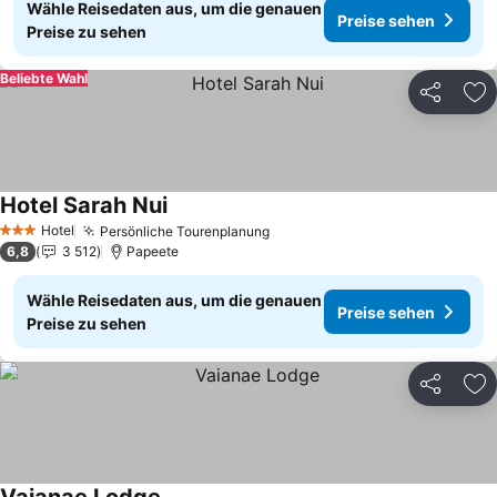
Wähle Reisedaten aus, um die genauen
Preise sehen
Preise zu sehen
Beliebte Wahl
Teilen
Zu
Hotel Sarah Nui
Preise sehen
Hotel
Persönliche Tourenplanung
Preise sehen
3 Sterne
6,8
3 512
Papeete
Wähle Reisedaten aus, um die genauen
Preise sehen
Preise zu sehen
Teilen
Zu