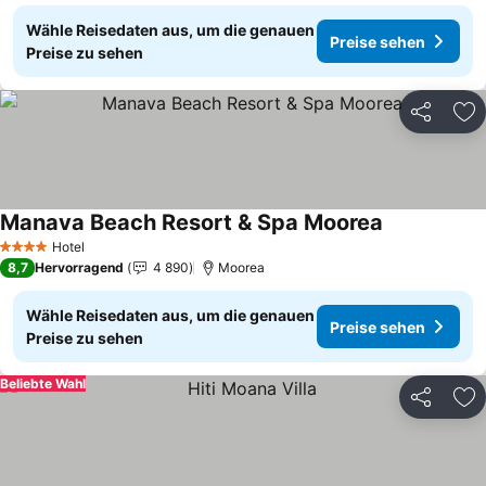
Wähle Reisedaten aus, um die genauen
Preise sehen
Preise zu sehen
Teilen
Zu
Manava Beach Resort & Spa Moorea
Preise sehen
Hotel
4 Sterne
8,7
Hervorragend
4 890
Moorea
Wähle Reisedaten aus, um die genauen
Preise sehen
Preise zu sehen
Beliebte Wahl
Teilen
Zu