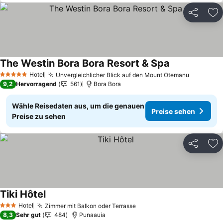
Teilen
Zu
The Westin Bora Bora Resort & Spa
Preise sehen
Hotel
Unvergleichlicher Blick auf den Mount Otemanu
Preise s
5 Sterne
9,2
Hervorragend
561
Bora Bora
Wähle Reisedaten aus, um die genauen
Preise sehen
Preise zu sehen
Teilen
Zu
Tiki Hôtel
Preise sehen
Hotel
Zimmer mit Balkon oder Terrasse
Preise sehen
3 Sterne
8,3
Sehr gut
484
Punaauia