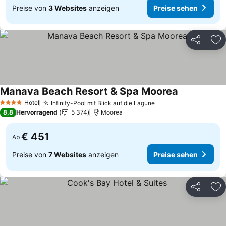
Preise von
3 Websites
anzeigen
Preise sehen
Teilen
Zu
Manava Beach Resort & Spa Moorea
Preise sehen
Hotel
Infinity-Pool mit Blick auf die Lagune
Preise sehen
4 Sterne
8,8
Hervorragend
5 374
Moorea
€ 451
Ab
Preise von
7 Websites
anzeigen
Preise sehen
Teilen
Zu