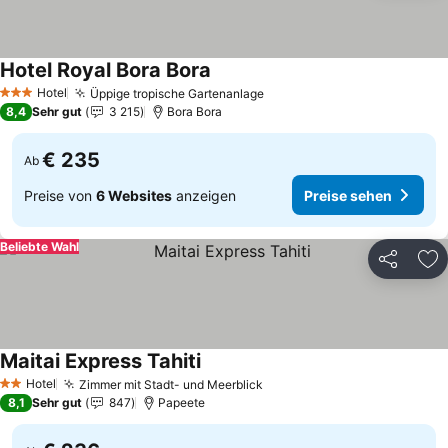
Hotel Royal Bora Bora
Preise sehen
Hotel
Üppige tropische Gartenanlage
Preise sehen
3 Sterne
8,4
Sehr gut
3 215
Bora Bora
€ 235
Ab
Preise von
6 Websites
anzeigen
Preise sehen
Beliebte Wahl
Teilen
Zu
Maitai Express Tahiti
Preise sehen
Hotel
Zimmer mit Stadt- und Meerblick
Preise sehen
2 Sterne
8,1
Sehr gut
847
Papeete