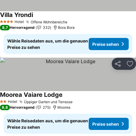
Villa Yrondi
Preise sehen
Hotel
Offene Wohnbereiche
Preise sehen
4 Sterne
8,7
Hervorragend
332
Bora Bora
Wähle Reisedaten aus, um die genauen
Preise sehen
Preise zu sehen
Teilen
Zu
Moorea Vaiare Lodge
Preise sehen
Hotel
Üppiger Garten und Terrasse
Preise sehen
2 Sterne
8,8
Hervorragend
275
Moorea
Wähle Reisedaten aus, um die genauen
Preise sehen
Preise zu sehen