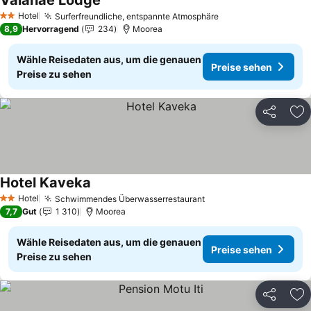
Vaianae Lodge
Preise sehen
Hotel
Surferfreundliche, entspannte Atmosphäre
Preise sehen
2 Sterne
8,9
Hervorragend
234
Moorea
Wähle Reisedaten aus, um die genauen
Preise sehen
Preise zu sehen
Teilen
Zu
Hotel Kaveka
Preise sehen
Hotel
Schwimmendes Überwasserrestaurant
Preise sehen
2 Sterne
7,7
Gut
1 310
Moorea
Wähle Reisedaten aus, um die genauen
Preise sehen
Preise zu sehen
Teilen
Zu