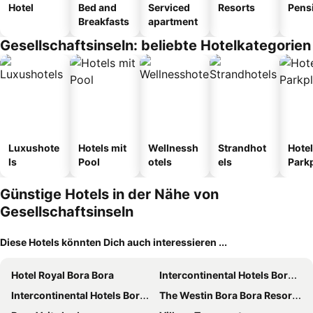
Hotel
Bed and
Serviced
Resorts
Pens
Breakfasts
apartment
Gesellschaftsinseln: beliebte Hotelkategorien
Luxushote
Hotels mit
Wellnessh
Strandhot
Hotel
ls
Pool
otels
els
Park
Günstige Hotels in der Nähe von
Gesellschaftsinseln
Diese Hotels könnten Dich auch interessieren ...
Hotel Royal Bora Bora
Intercontinental Hotels Bora Bora Le Moana Resort By Ihg
Intercontinental Hotels Bora Bora Resort Thalasso Spa By Ihg
The Westin Bora Bora Resort & Spa