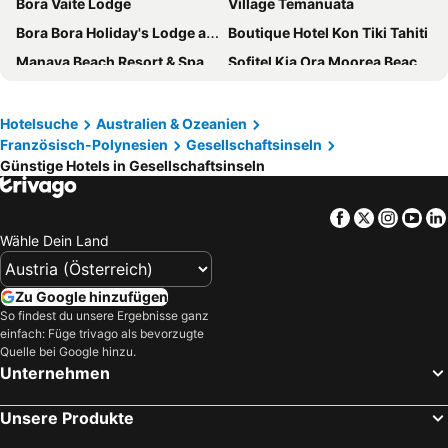
Bora Vaite Lodge
Village Temanuata
Bora Bora Holiday's Lodge and Villa
Boutique Hotel Kon Tiki Tahiti
Manava Beach Resort & Spa Moorea
Sofitel Kia Ora Moorea Beach Resort
Cook's Bay Hotel & Suites
Bora-Bora
Hôtel Fenua Mata'i'oa
Villa Yrondi
Hotelsuche
Australien & Ozeanien
Französisch-Polynesien
Gesellschaftsinseln
Hotel Sarah Nui
Royal Tahitien
Günstige Hotels in Gesellschaftsinseln
Maitai Lapita Village Huahine
Raiatea Lodge Hotel
Moorea Beach Lodge
Hotel Reva Tahiti
Facebook
Twitter
Insta
Yo
Hotel Kaveka
Poerani Moorea
Wähle Dein Land
Polynesian Cabins by Kon Tiki
Maitai Express Tahiti
Pension Motu Iti
Moorea Vaiare Lodge
Zu Google hinzufügen
So findest du unsere Ergebnisse ganz
Hiti Moana Villa
Moorea Golf Lodge
einfach: Füge trivago als bevorzugte
APATOA Beach & Garden Village
Hôtel Atiapiti
Quelle bei Google hinzu.
Unternehmen
Hotel Hibiscus
Linareva Moorea Beach Resort
Tiki Hôtel
Hotel Le Mahana
Unsere Produkte
Heimanarii Walker Paoa
Opoa Beach Hotel