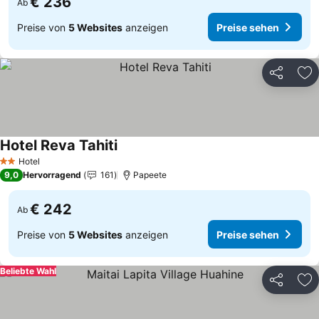
€ 236
Ab
Preise von
5 Websites
anzeigen
Preise sehen
Teilen
Zu
Hotel Reva Tahiti
Preise sehen
Hotel
2 Sterne
9,0
Hervorragend
161
Papeete
€ 242
Ab
Preise von
5 Websites
anzeigen
Preise sehen
Beliebte Wahl
Teilen
Zu