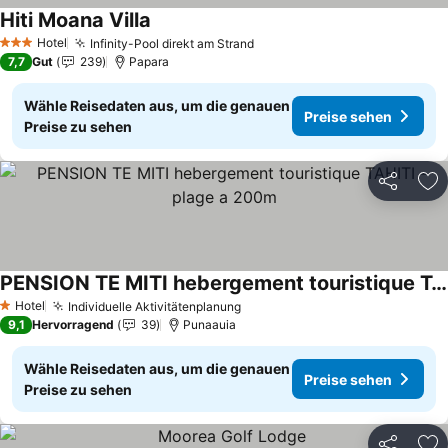
Hiti Moana Villa
Preise sehen
Hotel
Infinity-Pool direkt am Strand
Preise sehen
3 Sterne
7,7
Gut
239
Papara
Wähle Reisedaten aus, um die genauen
Preise sehen
Preise zu sehen
Teilen
Zu
PENSION TE MITI hebergement touristique TAHITI - plage a 200m
Preise sehen
Hotel
Individuelle Aktivitätenplanung
Preise sehen
1 Sterne
9,1
Hervorragend
39
Punaauia
Wähle Reisedaten aus, um die genauen
Preise sehen
Preise zu sehen