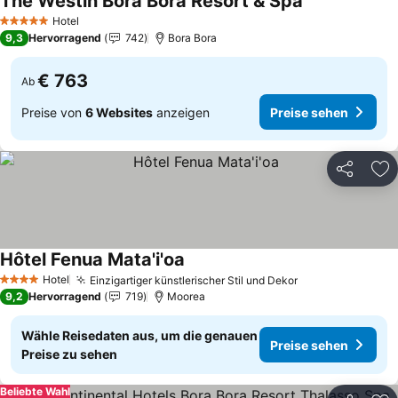
The Westin Bora Bora Resort & Spa
Preise sehen
Hotel
5 Sterne
9,3
Hervorragend
742
Bora Bora
€ 763
Ab
Preise von
6 Websites
anzeigen
Preise sehen
Teilen
Zu
Hôtel Fenua Mata'i'oa
Preise sehen
Hotel
Einzigartiger künstlerischer Stil und Dekor
Preise sehen
4 Sterne
9,2
Hervorragend
719
Moorea
Wähle Reisedaten aus, um die genauen
Preise sehen
Preise zu sehen
Beliebte Wahl