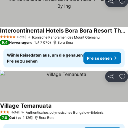
Teilen
Zu
Intercontinental Hotels Bora Bora Resort Thalasso Spa By Ihg
Preise sehen
Hotel
Ikonische Panoramen des Mount Otemanu
Preise sehen
5 Sterne
9,4
Hervorragend
7 070
Bora Bora
Wähle Reisedaten aus, um die genauen
Preise sehen
Preise zu sehen
Teilen
Zu
Village Temanuata
Preise sehen
Hotel
Authentisches polynesisches Bungalow-Erlebnis
Preise seh
3 Sterne
7,8
Gut
1 126
Bora Bora