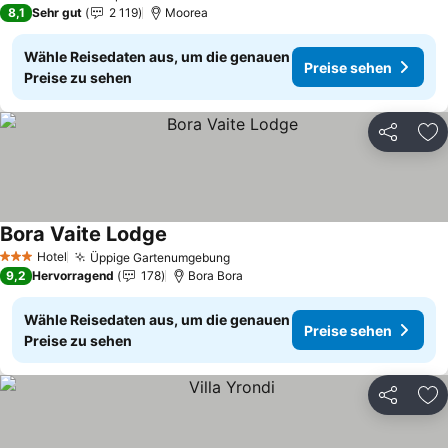
2 Sterne
8,1
Sehr gut
2 119
Moorea
Wähle Reisedaten aus, um die genauen
Preise sehen
Preise zu sehen
Teilen
Zu
Bora Vaite Lodge
Preise sehen
Hotel
Üppige Gartenumgebung
Preise sehen
3 Sterne
9,2
Hervorragend
178
Bora Bora
Wähle Reisedaten aus, um die genauen
Preise sehen
Preise zu sehen
Teilen
Zu