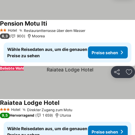
Pension Motu Iti
Preise sehen
Hotel
Restaurantterrasse über dem Wasser
Preise sehen
2 Sterne
6,3
900
Moorea
Wähle Reisedaten aus, um die genauen
Preise sehen
Preise zu sehen
Beliebte Wahl
Teilen
Zu
Raiatea Lodge Hotel
Preise sehen
Hotel
Direkter Zugang zum Motu
Preise sehen
3 Sterne
9,5
Hervorragend
1 659
Uturoa
Wähle Reisedaten aus, um die genauen
Preise sehen
Preise zu sehen