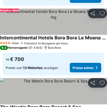
Beliebte Wahl
Teilen
Zu
Intercontinental Hotels Bora Bora Le Moana Resort By Ihg
Preise sehen
Hotel
Frühstück im Bungalow per Kanu
Preise sehen
4 Sterne
9,3
Hervorragend
6 805
Bora Bora
€ 700
Ab
Preise von
13 Websites
anzeigen
Preise sehen
Teilen
Zu