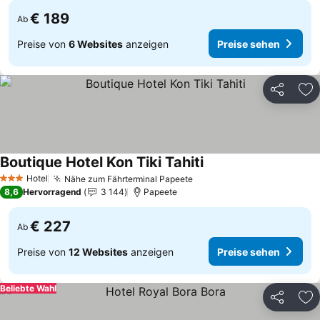
€ 189
Ab
Preise von
6 Websites
anzeigen
Preise sehen
Teilen
Zu
Boutique Hotel Kon Tiki Tahiti
Preise sehen
Hotel
Nähe zum Fährterminal Papeete
Preise sehen
3 Sterne
8,6
Hervorragend
3 144
Papeete
€ 227
Ab
Preise von
12 Websites
anzeigen
Preise sehen
Beliebte Wahl
Teilen
Zu