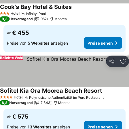
Cook's Bay Hotel & Suites
Preise sehen
Hotel
Infinity-Pool
Preise sehen
3 Sterne
9,3
Hervorragend
962
Moorea
€ 455
Ab
Preise von
5 Websites
anzeigen
Preise sehen
Beliebte Wahl
Teilen
Zu
Sofitel Kia Ora Moorea Beach Resort
Preise sehe
Hotel
Polynesische Authentizität im Pure Restaurant
Preise sehe
4 Sterne
8,8
Hervorragend
7 343
Moorea
€ 575
Ab
Preise von
13 Websites
anzeigen
Preise sehen