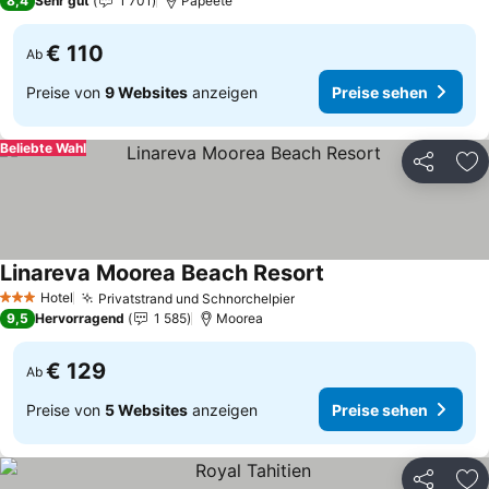
8,4
Sehr gut
1 701
Papeete
€ 110
Ab
Preise von
9 Websites
anzeigen
Preise sehen
Beliebte Wahl
Teilen
Zu
Linareva Moorea Beach Resort
Preise sehen
Hotel
Privatstrand und Schnorchelpier
Preise sehen
3 Sterne
9,5
Hervorragend
1 585
Moorea
€ 129
Ab
Preise von
5 Websites
anzeigen
Preise sehen