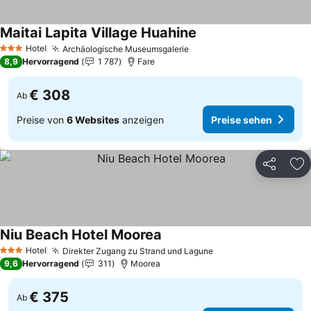
Maitai Lapita Village Huahine
Preise sehen
Hotel
Archäologische Museumsgalerie
Preise sehen
3 Sterne
8,9
Hervorragend
1 787
Fare
€ 308
Ab
Preise von
6 Websites
anzeigen
Preise sehen
Teilen
Zu
Niu Beach Hotel Moorea
Preise sehen
Hotel
Direkter Zugang zu Strand und Lagune
Preise sehen
3 Sterne
9,6
Hervorragend
311
Moorea
€ 375
Ab