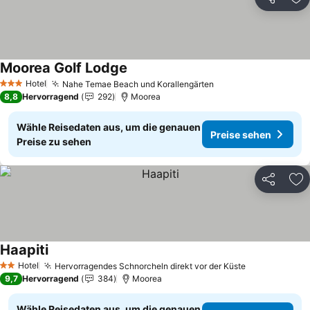
Teilen
Zu
Moorea Golf Lodge
Preise sehen
Hotel
Nahe Temae Beach und Korallengärten
Preise sehen
3 Sterne
8,8
Hervorragend
292
Moorea
Wähle Reisedaten aus, um die genauen
Preise sehen
Preise zu sehen
Teilen
Zu
Haapiti
Preise sehen
Hotel
Hervorragendes Schnorcheln direkt vor der Küste
Preise sehe
2 Sterne
9,7
Hervorragend
384
Moorea
Wähle Reisedaten aus, um die genauen