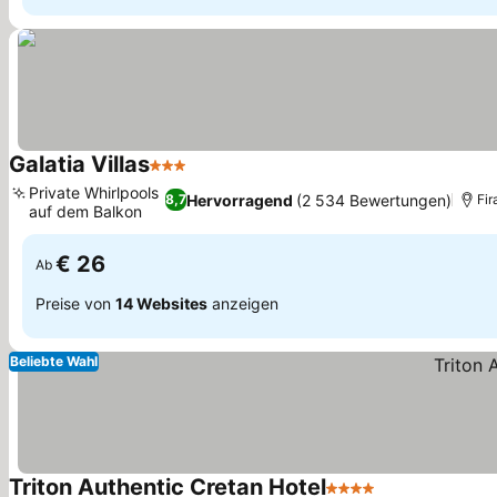
Galatia Villas
3 Sterne
Private Whirlpools
Hervorragend
(2 534 Bewertungen)
8,7
Fir
auf dem Balkon
€ 26
Ab
Preise von
14 Websites
anzeigen
Beliebte Wahl
Triton Authentic Cretan Hotel