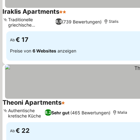
Iraklis Apartments
2 Sterne
Traditionelle
(739 Bewertungen)
6,9
Stalis
griechische
Grillabende
€ 17
Ab
Preise von
6 Websites
anzeigen
Theoni Apartments
1 Sterne
Authentische
Sehr gut
(465 Bewertungen)
8,2
Malia
kretische Küche
€ 22
Ab