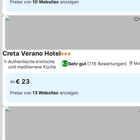
Preise von
10 Websites
anzeigen
Creta Verano Hotel
3 Sterne
Authentische kretische
Sehr gut
(776 Bewertungen)
8,2
Mal
und mediterrane Küche
€ 23
Ab
Preise von
13 Websites
anzeigen