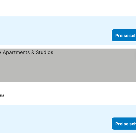
Preise se
nna
Preise se