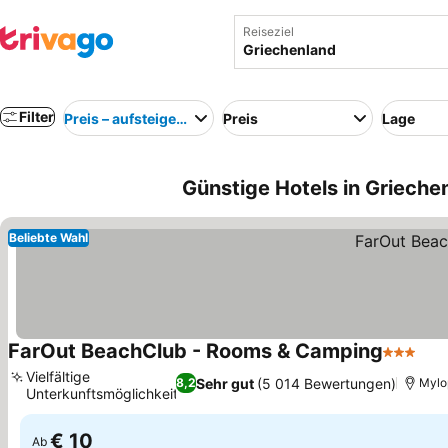
Reiseziel
Filter
Preis – aufsteigend
Preis
Lage
Günstige Hotels in Grieche
Beliebte Wahl
FarOut BeachClub - Rooms & Camping
3 Sterne
Vielfältige
Sehr gut
(5 014 Bewertungen)
8,2
Mylo
Unterkunftsmöglichkeiten
€ 10
Ab