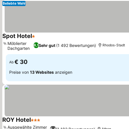
Beliebte Wahl
Spot Hotel
1 Sterne
Möblierter
Sehr gut
(1 492 Bewertungen)
8,1
Rhodos-Stadt
Dachgarten
€ 30
Ab
Preise von
13 Websites
anzeigen
ROY Hotel
3 Sterne
Ausgewählte Zimmer
6,4
Athen