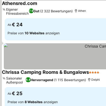
Athensred.com
Eigener
Gut
(2 322 Bewertungen)
7,9
Athen
Fitnessbereich
€ 24
Ab
Preise von
10 Websites
anzeigen
Chrissa Camping Rooms & Bungalows
4 Sterne
Saisonaler
Hervorragend
(1 115 Bewertungen)
8,9
Delphi
Außenpool
€ 25
Ab
Preise von
8 Websites
anzeigen