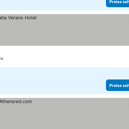
Preise se
ia
Preise se