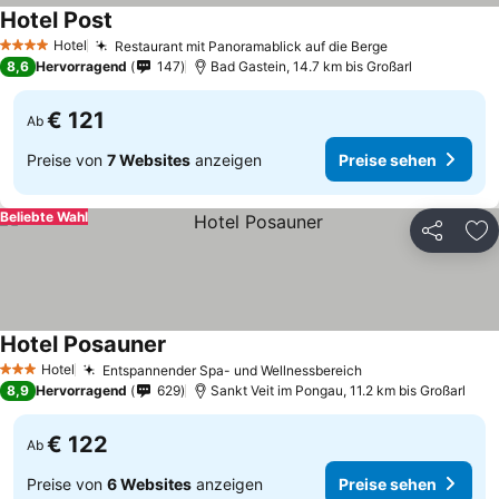
Hotel Post
Hotel
Restaurant mit Panoramablick auf die Berge
4 Sterne
8,6
Hervorragend
147
Bad Gastein, 14.7 km bis Großarl
€ 121
Ab
Preise von
7 Websites
anzeigen
Preise sehen
Beliebte Wahl
Teilen
Zu
Hotel Posauner
Hotel
Entspannender Spa- und Wellnessbereich
3 Sterne
8,9
Hervorragend
629
Sankt Veit im Pongau, 11.2 km bis Großarl
€ 122
Ab
Preise von
6 Websites
anzeigen
Preise sehen