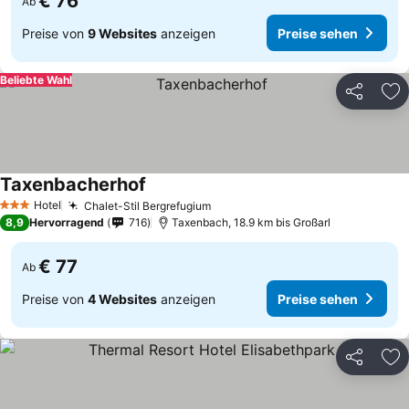
€ 76
Ab
Preise von
9 Websites
anzeigen
Preise sehen
Beliebte Wahl
Teilen
Zu
Taxenbacherhof
Hotel
Chalet-Stil Bergrefugium
3 Sterne
8,9
Hervorragend
716
Taxenbach, 18.9 km bis Großarl
€ 77
Ab
Preise von
4 Websites
anzeigen
Preise sehen
Teilen
Zu