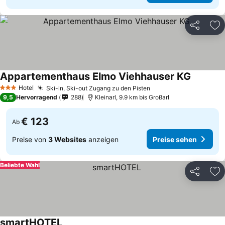
Teilen
Zu
Appartementhaus Elmo Viehhauser KG
Hotel
Ski-in, Ski-out Zugang zu den Pisten
3 Sterne
9,5
Hervorragend
288
Kleinarl, 9.9 km bis Großarl
€ 123
Ab
Preise von
3 Websites
anzeigen
Preise sehen
Beliebte Wahl
Teilen
Zu
smartHOTEL