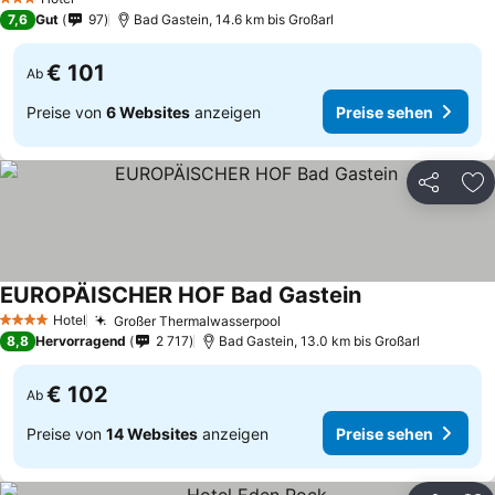
3 Sterne
7,6
Gut
97
Bad Gastein, 14.6 km bis Großarl
€ 101
Ab
Preise von
6 Websites
anzeigen
Preise sehen
Teilen
Zu
EUROPÄISCHER HOF Bad Gastein
Hotel
Großer Thermalwasserpool
4 Sterne
8,8
Hervorragend
2 717
Bad Gastein, 13.0 km bis Großarl
€ 102
Ab
Preise von
14 Websites
anzeigen
Preise sehen