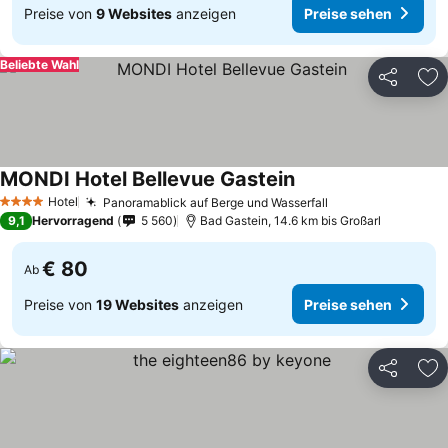
Preise von
9 Websites
anzeigen
Preise sehen
Beliebte Wahl
Teilen
Zu
MONDI Hotel Bellevue Gastein
Hotel
Panoramablick auf Berge und Wasserfall
4 Sterne
9,1
Hervorragend
5 560
Bad Gastein, 14.6 km bis Großarl
€ 80
Ab
Preise von
19 Websites
anzeigen
Preise sehen
Teilen
Zu