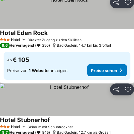
Teilen
Zu
Hotel Eden Rock
Hotel
Direkter Zugang zu den Skiliften
3 Sterne
8,6
Hervorragend
250
Bad Gastein, 14.7 km bis Großarl
€ 105
Ab
Preise von
1 Website
anzeigen
Preise sehen
Teilen
Zu
Hotel Stubnerhof
Hotel
Skiraum mit Schuhtrockner
3 Sterne
8,7
Hervorragend
845
Bad Gastein, 12.7 km bis Großarl