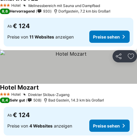
Hotel
Wellnessbereich mit Sauna und Dampfbad
3 Sterne
8,6
Hervorragend
930
Dorfgastein, 7.2 km bis Großarl
€ 124
Ab
Preise von
11 Websites
anzeigen
Preise sehen
Teilen
Zu
Hotel Mozart
Hotel
Direkter Skibus-Zugang
3 Sterne
8,4
Sehr gut
508
Bad Gastein, 14.3 km bis Großarl
€ 124
Ab
Preise von
4 Websites
anzeigen
Preise sehen