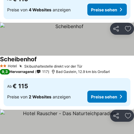
Preise von
4 Websites
anzeigen
Preise sehen
Teilen
Zu
Scheibenhof
Hotel
Skibushaltestelle direkt vor der Tür
2 Sterne
9,3
Hervorragend
117
Bad Gastein, 12.9 km bis Großarl
€ 115
Ab
Preise von
2 Websites
anzeigen
Preise sehen
Teilen
Zu