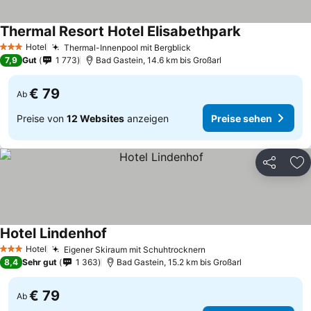
Thermal Resort Hotel Elisabethpark
Hotel
Thermal-Innenpool mit Bergblick
3 Sterne
7,9
Gut
1 773
Bad Gastein, 14.6 km bis Großarl
€ 79
Ab
Preise von
12 Websites
anzeigen
Preise sehen
Teilen
Zu
Hotel Lindenhof
Hotel
Eigener Skiraum mit Schuhtrocknern
3 Sterne
8,4
Sehr gut
1 363
Bad Gastein, 15.2 km bis Großarl
€ 79
Ab