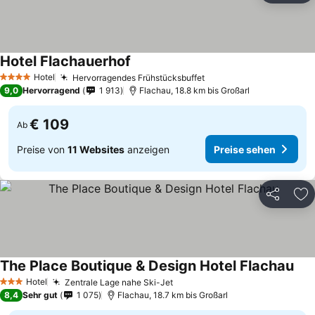
Hotel Flachauerhof
Hotel
Hervorragendes Frühstücksbuffet
4 Sterne
9,0
Hervorragend
1 913
Flachau, 18.8 km bis Großarl
€ 109
Ab
Preise von
11 Websites
anzeigen
Preise sehen
Teilen
Zu
The Place Boutique & Design Hotel Flachau
Hotel
Zentrale Lage nahe Ski-Jet
3 Sterne
8,4
Sehr gut
1 075
Flachau, 18.7 km bis Großarl