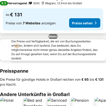
3 Sterne
8,5
Hervorragend
624
Wagrain, 12.9 km bis Großarl
€ 131
Ab
Preise von
7 Websites
anzeigen
Preise sehen
Mehr
Die Preise und Verfügbarkeit, die wir von Buchungswebsites
erhalten, ändern sich laufend. Das bedeutet, dass Du
möglicherweise nicht immer genau dasselbe Angebot findest, das
Du auf trivago gesehen hast, wenn Du auf der Buchungswebsite
landest.
Preisspanne
Die Preise für günstige Hotels in Großarl reichen von
‎€ 65
bis
‎€ 131
pro Nacht.
Andere Unterkünfte in Großarl