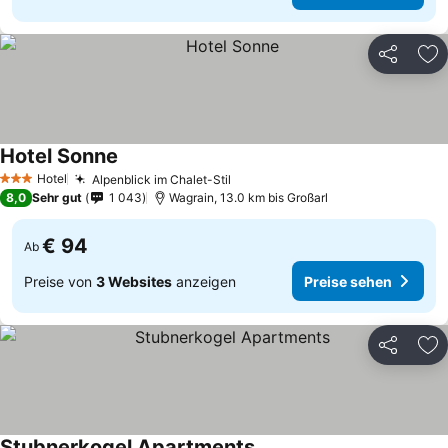
Teilen
Zu
Hotel Sonne
Hotel
Alpenblick im Chalet-Stil
3 Sterne
8,0
Sehr gut
1 043
Wagrain, 13.0 km bis Großarl
€ 94
Ab
Preise von
3 Websites
anzeigen
Preise sehen
Teilen
Zu
Stubnerkogel Apartments