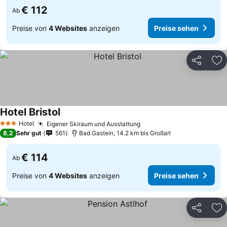
€ 112
Ab
Preise von
4 Websites
anzeigen
Preise sehen
Teilen
Zu
Hotel Bristol
Hotel
Eigener Skiraum und Ausstattung
3 Sterne
8,2
Sehr gut
561
Bad Gastein, 14.2 km bis Großarl
€ 114
Ab
Preise von
4 Websites
anzeigen
Preise sehen
Teilen
Zu