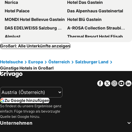
Norica
Hotel Das Gastein
Hotel Palace
Das Alpenhaus Gasteinertal
MONDI Hotel Bellevue Gastein
Hotel Blü Gastein
DAS EDELWEISS Salzburg Mountain Resort
A-ROSA Collection Straubinger Grand Hotel Bad Gastein
Almlust
Thermal Resort Hotel Elisabethpark
Hotel Adapura Wagrain
Urban Nature Bad Gastein - Badeschloss
Großarl: Alle Unterkünfte anzeigen
EUROPÄISCHER HOF Bad Gastein
Hotel Flachauerhof
Hotelsuche
Europa
Österreich
Salzburger Land
Hotel Rauscher - Das Naturteichparadies
Österreichischer Hof
Günstige Hotels in Großarl
Hotel Zum Stern
Hotel Grossarler Hof Superior
Hotel Wagrainerhof
Hotel Tauernhof
Facebook
Twitter
Insta
Yo
Das.Goldberg
smartHOTEL
Sporthotel Wagrain
Hotel Alpina
Zu Google hinzufügen
Alpenland St Johann
Park Hotel Gastein
So findest du unsere Ergebnisse ganz
einfach: Füge trivago als bevorzugte
Hotel Kristall
Hotel Alpenwelt
Quelle bei Google hinzu.
POST POST Hotel - Alpine Boutique Hotel & Spa
Residence AlpenHeart
Unternehmen
Hotel Alte Post
The Comodo Bad Gastein, a Member of Design Hotels