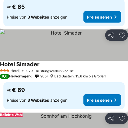
€ 65
Ab
Preise von
3 Websites
anzeigen
Preise sehen
Teilen
Zu
Hotel Simader
Hotel
Skiausrüstungsverleih vor Ort
3 Sterne
8,6
Hervorragend
905
Bad Gastein, 15.6 km bis Großarl
€ 69
Ab
Preise von
3 Websites
anzeigen
Preise sehen
Beliebte Wahl
Teilen
Zu