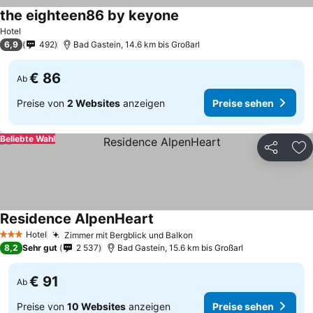
the eighteen86 by keyone
Hotel
6,9
492
Bad Gastein, 14.6 km bis Großarl
€ 86
Ab
Preise von
2 Websites
anzeigen
Preise sehen
Beliebte Wahl
Teilen
Zu
Residence AlpenHeart
Hotel
Zimmer mit Bergblick und Balkon
3 Sterne
8,2
Sehr gut
2 537
Bad Gastein, 15.6 km bis Großarl
€ 91
Ab
Preise von
10 Websites
anzeigen
Preise sehen