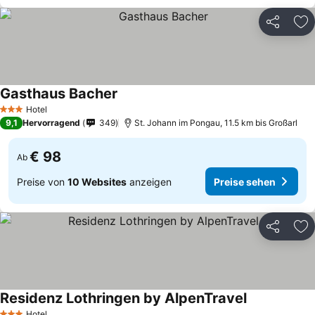
Teilen
Zu
Gasthaus Bacher
Hotel
3 Sterne
9,1
Hervorragend
349
St. Johann im Pongau, 11.5 km bis Großarl
€ 98
Ab
Preise von
10 Websites
anzeigen
Preise sehen
Teilen
Zu
Residenz Lothringen by AlpenTravel
Hotel