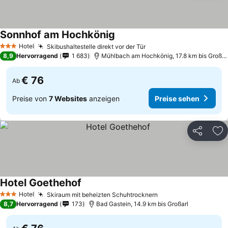
Sonnhof am Hochkönig
Hotel
Skibushaltestelle direkt vor der Tür
3 Sterne
8,9
Hervorragend
1 683
Mühlbach am Hochkönig, 17.8 km bis Großarl
€ 76
Ab
Preise von
7 Websites
anzeigen
Preise sehen
Teilen
Zu
Hotel Goethehof
Hotel
Skiraum mit beheizten Schuhtrocknern
3 Sterne
8,7
Hervorragend
173
Bad Gastein, 14.9 km bis Großarl