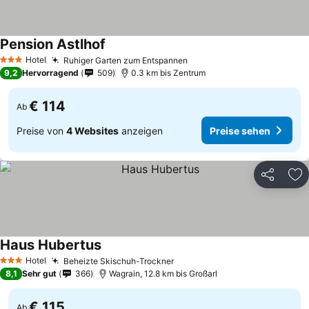
Pension Astlhof
Hotel
Ruhiger Garten zum Entspannen
3 Sterne
9,2
Hervorragend
509
0.3 km bis Zentrum
€ 114
Ab
Preise von
4 Websites
anzeigen
Preise sehen
Teilen
Zu
Haus Hubertus
Hotel
Beheizte Skischuh-Trockner
3 Sterne
8,1
Sehr gut
366
Wagrain, 12.8 km bis Großarl
€ 115
Ab