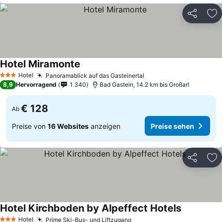
Teilen
Zu
Hotel Miramonte
Hotel
Panoramablick auf das Gasteinertal
3 Sterne
8,9
Hervorragend
1 340
Bad Gastein, 14.2 km bis Großarl
€ 128
Ab
Preise von
16 Websites
anzeigen
Preise sehen
Teilen
Zu
Hotel Kirchboden by Alpeffect Hotels
Hotel
Prime Ski-Bus- und Liftzugang