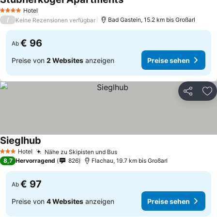
Hotel
4 Sterne
/
Bad Gastein, 15.2 km bis Großarl
Keine Rezensionen verfügbar
€ 96
Ab
Preise von
2 Websites
anzeigen
Preise sehen
Teilen
Zu
Sieglhub
Hotel
Nähe zu Skipisten und Bus
3 Sterne
8,7
Hervorragend
826
Flachau, 19.7 km bis Großarl
€ 97
Ab
Preise von
4 Websites
anzeigen
Preise sehen