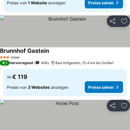
Preise von
1 Website
anzeigen
Preise sehen
Teilen
Zu
Brunnhof Gastein
Hotel
3 Sterne
9,1
Hervorragend
464
Bad Hofgastein, 10.4 km bis Großarl
€ 119
Ab
Preise von
3 Websites
anzeigen
Preise sehen
Teilen
Zu