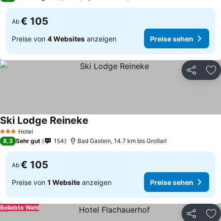
€ 105
Ab
Preise von
4 Websites
anzeigen
Preise sehen
Teilen
Zu
Ski Lodge Reineke
Hotel
3 Sterne
8,3
Sehr gut
154
Bad Gastein, 14.7 km bis Großarl
€ 105
Ab
Preise von
1 Website
anzeigen
Preise sehen
Beliebte Wahl
Teilen
Zu