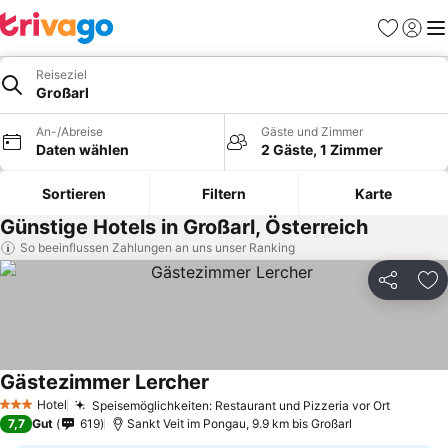
Favoriten
Einlog
Me
Reiseziel
Großarl
An-/Abreise
Gäste und Zimmer
Daten wählen
2 Gäste, 1 Zimmer
Sortieren
Filtern
Karte
Günstige Hotels in Großarl, Österreich
So beeinflussen Zahlungen an uns unser Ranking
Teilen
Zu
Gästezimmer Lercher
Hotel
Speisemöglichkeiten: Restaurant und Pizzeria vor Ort
3 Sterne
7,7
Gut
619
Sankt Veit im Pongau, 9.9 km bis Großarl