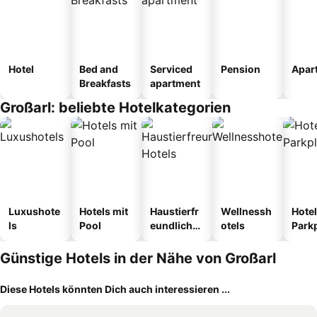
Hotel
Bed and
Serviced
Pension
Apar
Breakfasts
apartment
Großarl: beliebte Hotelkategorien
Luxushote
Hotels mit
Haustierfr
Wellnessh
Hotel
ls
Pool
eundliche
otels
Park
Hotels
Günstige Hotels in der Nähe von Großarl
Diese Hotels könnten Dich auch interessieren ...