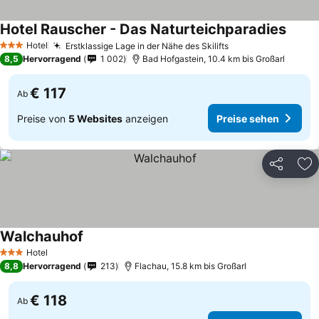
Hotel Rauscher - Das Naturteichparadies
Hotel
Erstklassige Lage in der Nähe des Skilifts
3 Sterne
8,5
Hervorragend
1 002
Bad Hofgastein, 10.4 km bis Großarl
€ 117
Ab
Preise von
5 Websites
anzeigen
Preise sehen
Teilen
Zu
Walchauhof
Hotel
3 Sterne
8,8
Hervorragend
213
Flachau, 15.8 km bis Großarl
€ 118
Ab