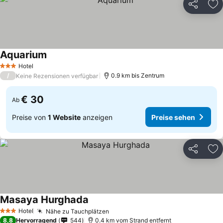
Teilen
Zu
Aquarium
Hotel
3 Sterne
/
0.9 km bis Zentrum
Keine Rezensionen verfügbar
€ 30
Ab
Preise von
1 Website
anzeigen
Preise sehen
Teilen
Zu
Masaya Hurghada
Hotel
Nähe zu Tauchplätzen
3 Sterne
8,8
Hervorragend
544
0.4 km vom Strand entfernt