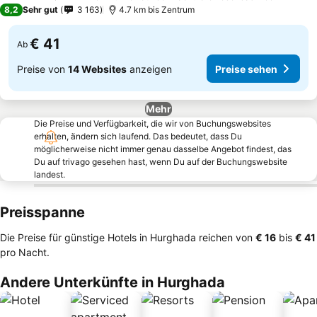
4 Sterne
8,2
Sehr gut
3 163
4.7 km bis Zentrum
€ 41
Ab
Preise von
14 Websites
anzeigen
Preise sehen
Mehr
Die Preise und Verfügbarkeit, die wir von Buchungswebsites
erhalten, ändern sich laufend. Das bedeutet, dass Du
möglicherweise nicht immer genau dasselbe Angebot findest, das
Du auf trivago gesehen hast, wenn Du auf der Buchungswebsite
landest.
Preisspanne
Die Preise für günstige Hotels in Hurghada reichen von
‎€ 16
bis
‎€ 41
pro Nacht.
Andere Unterkünfte in Hurghada