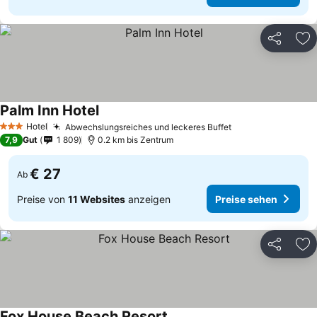
Teilen
Zu
Palm Inn Hotel
Hotel
Abwechslungsreiches und leckeres Buffet
3 Sterne
7,9
Gut
1 809
0.2 km bis Zentrum
€ 27
Ab
Preise von
11 Websites
anzeigen
Preise sehen
Teilen
Zu
Fox House Beach Resort