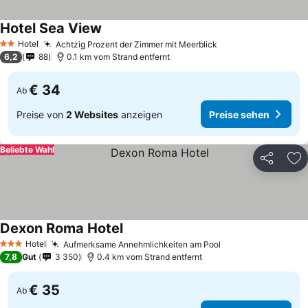
Hotel Sea View
Hotel
Achtzig Prozent der Zimmer mit Meerblick
2 Sterne
6,2
88
0.1 km vom Strand entfernt
€ 34
Ab
Preise von
2 Websites
anzeigen
Preise sehen
Beliebte Wahl
Teilen
Zu
Dexon Roma Hotel
Hotel
Aufmerksame Annehmlichkeiten am Pool
3 Sterne
7,8
Gut
3 350
0.4 km vom Strand entfernt
€ 35
Ab