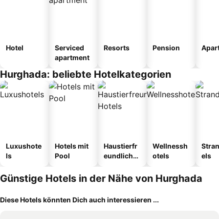
Hotel
Serviced
Resorts
Pension
Apar
apartment
Hurghada: beliebte Hotelkategorien
Luxushote
Hotels mit
Haustierfr
Wellnessh
Stra
ls
Pool
eundliche
otels
els
Hotels
Günstige Hotels in der Nähe von Hurghada
Diese Hotels könnten Dich auch interessieren ...