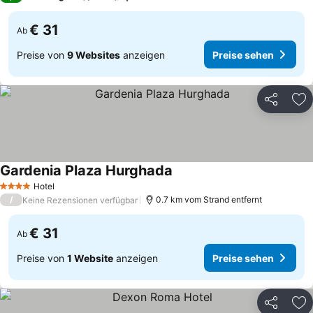
€ 31
Ab
Preise von
9 Websites
anzeigen
Preise sehen
Teilen
Zu
Gardenia Plaza Hurghada
Hotel
4 Sterne
/
0.7 km vom Strand entfernt
Keine Rezensionen verfügbar
€ 31
Ab
Preise von
1 Website
anzeigen
Preise sehen
Teilen
Zu