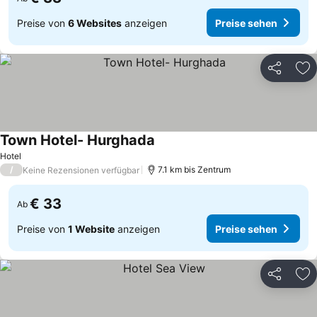
Preise von
6 Websites
anzeigen
Preise sehen
Teilen
Zu
Town Hotel- Hurghada
Hotel
/
7.1 km bis Zentrum
Keine Rezensionen verfügbar
€ 33
Ab
Preise von
1 Website
anzeigen
Preise sehen
Teilen
Zu