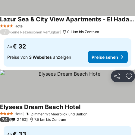
Lazur Sea & City View Apartments - El Hadaba, Hurghada - Egypt
Hotel
4 Sterne
/
0.1 km bis Zentrum
Keine Rezensionen verfügbar
€ 32
Ab
Preise von
3 Websites
anzeigen
Preise sehen
Teilen
Zu
Elysees Dream Beach Hotel
Hotel
Zimmer mit Meerblick und Balkon
4 Sterne
7,4
2 163
7.5 km bis Zentrum
€ 33
Ab