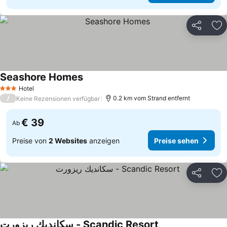
Teilen
Zu
Seashore Homes
Hotel
3 Sterne
/
0.2 km vom Strand entfernt
Keine Rezensionen verfügbar
€ 39
Ab
Preise von
2 Websites
anzeigen
Preise sehen
Teilen
Zu
سكانديك ريزورت - Scandic Resort