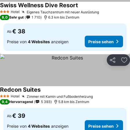
Swiss Wellness Dive Resort
Hotel
Eigenes Tauchzentrum mit neuer Ausrüstung
3 Sterne
8,0
Sehr gut
1 710
6.3 km bis Zentrum
€ 38
Ab
Preise von
4 Websites
anzeigen
Preise sehen
Teilen
Zu
Redcon Suites
Hotel
Zimmer mit Kamin und Fußbodenheizung
3 Sterne
9,4
Hervorragend
5 393
5.8 km bis Zentrum
€ 39
Ab
Preise von
4 Websites
anzeigen
Preise sehen