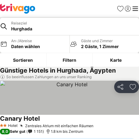
Favoriten
Einlog
Me
Reiseziel
Hurghada
An-/Abreise
Gäste und Zimmer
Daten wählen
2 Gäste, 1 Zimmer
Sortieren
Filtern
Karte
Günstige Hotels in Hurghada, Ägypten
So beeinflussen Zahlungen an uns unser Ranking
Teilen
Zu
Canary Hotel
Hotel
Zentrales Atrium mit einfachen Räumen
2 Sterne
8,0
Sehr gut
1 151
1.8 km bis Zentrum