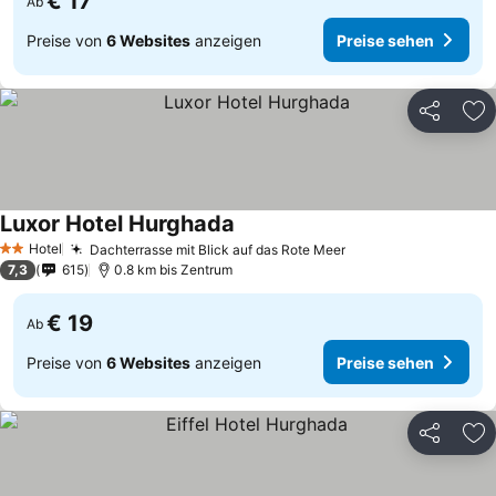
€ 17
Ab
Preise von
6 Websites
anzeigen
Preise sehen
Teilen
Zu
Luxor Hotel Hurghada
Hotel
Dachterrasse mit Blick auf das Rote Meer
2 Sterne
7,3
615
0.8 km bis Zentrum
€ 19
Ab
Preise von
6 Websites
anzeigen
Preise sehen
Teilen
Zu