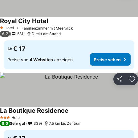
Royal City Hotel
Hotel
Familienzimmer mit Meerblick
1 Sterne
6,7
581
Direkt am Strand
€ 17
Ab
Preise von
4 Websites
anzeigen
Preise sehen
Teilen
Zu
La Boutique Residence
Hotel
3 Sterne
8,0
Sehr gut
339
7.5 km bis Zentrum