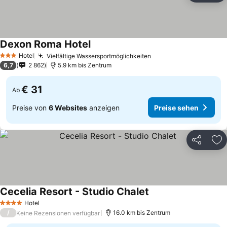
Dexon Roma Hotel
Hotel
Vielfältige Wassersportmöglichkeiten
3 Sterne
6,7
2 862
5.9 km bis Zentrum
€ 31
Ab
Preise von
6 Websites
anzeigen
Preise sehen
Teilen
Zu
Cecelia Resort - Studio Chalet
Hotel
4 Sterne
/
16.0 km bis Zentrum
Keine Rezensionen verfügbar