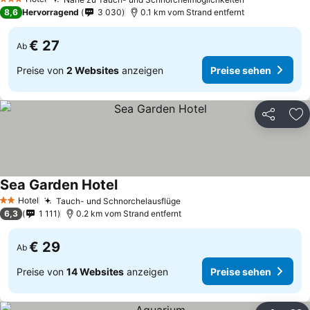
3 Sterne
8,6
Hervorragend
3 030
0.1 km vom Strand entfernt
€ 27
Ab
Preise von
2 Websites
anzeigen
Preise sehen
Teilen
Zu
Sea Garden Hotel
Hotel
Tauch- und Schnorchelausflüge
2 Sterne
6,3
1 111
0.2 km vom Strand entfernt
€ 29
Ab
Preise von
14 Websites
anzeigen
Preise sehen