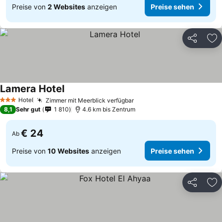
Preise von
2 Websites
anzeigen
Preise sehen
Teilen
Zu
Lamera Hotel
Hotel
Zimmer mit Meerblick verfügbar
3 Sterne
8,1
Sehr gut
1 810
4.6 km bis Zentrum
€ 24
Ab
Preise von
10 Websites
anzeigen
Preise sehen
Teilen
Zu