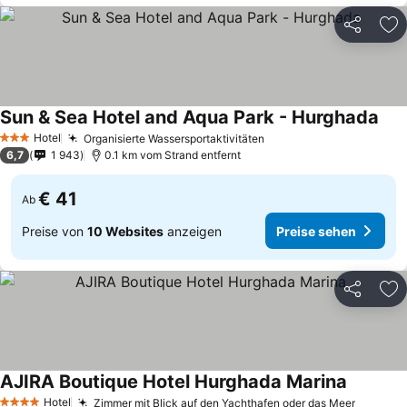
Teilen
Zu
Sun & Sea Hotel and Aqua Park - Hurghada
Hotel
Organisierte Wassersportaktivitäten
3 Sterne
6,7
1 943
0.1 km vom Strand entfernt
€ 41
Ab
Preise von
10 Websites
anzeigen
Preise sehen
Teilen
Zu
AJIRA Boutique Hotel Hurghada Marina
Hotel
Zimmer mit Blick auf den Yachthafen oder das Meer