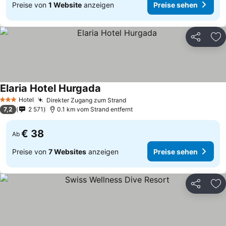
Preise von
1 Website
anzeigen
Preise sehen
Teilen
Zu
Elaria Hotel Hurgada
Hotel
Direkter Zugang zum Strand
3 Sterne
7,2
2 571
0.1 km vom Strand entfernt
€ 38
Ab
Preise von
7 Websites
anzeigen
Preise sehen
Teilen
Zu