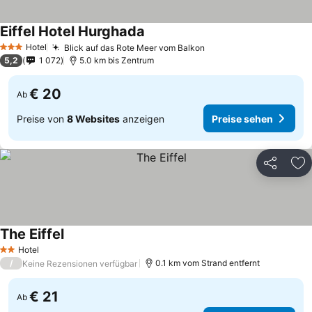
Eiffel Hotel Hurghada
Hotel
Blick auf das Rote Meer vom Balkon
3 Sterne
5,2
1 072
5.0 km bis Zentrum
€ 20
Ab
Preise von
8 Websites
anzeigen
Preise sehen
Teilen
Zu
The Eiffel
Hotel
2 Sterne
/
0.1 km vom Strand entfernt
Keine Rezensionen verfügbar
€ 21
Ab