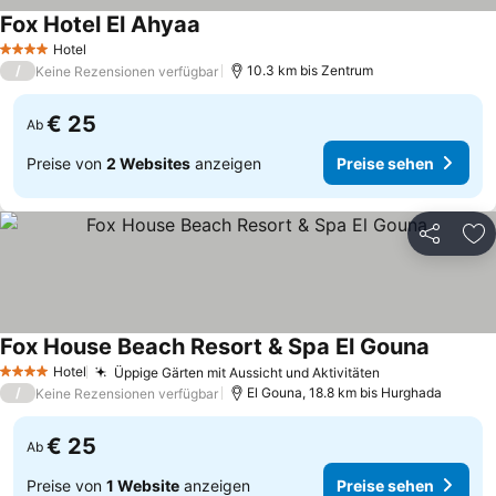
Fox Hotel El Ahyaa
Hotel
4 Sterne
/
10.3 km bis Zentrum
Keine Rezensionen verfügbar
€ 25
Ab
Preise von
2 Websites
anzeigen
Preise sehen
Teilen
Zu
Fox House Beach Resort & Spa El Gouna
Hotel
Üppige Gärten mit Aussicht und Aktivitäten
4 Sterne
/
El Gouna, 18.8 km bis Hurghada
Keine Rezensionen verfügbar
€ 25
Ab
Preise von
1 Website
anzeigen
Preise sehen