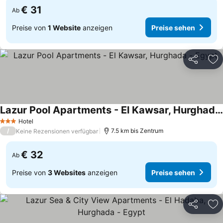
€ 31
Ab
Preise von
1 Website
anzeigen
Preise sehen
Teilen
Zu
Lazur Pool Apartments - El Kawsar, Hurghada - Egypt
Hotel
3 Sterne
/
7.5 km bis Zentrum
Keine Rezensionen verfügbar
€ 32
Ab
Preise von
3 Websites
anzeigen
Preise sehen
Teilen
Zu