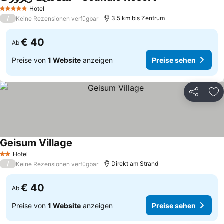
Hotel
5 Sterne
/
3.5 km bis Zentrum
Keine Rezensionen verfügbar
€ 40
Ab
Preise von
1 Website
anzeigen
Preise sehen
Teilen
Zu
Geisum Village
Hotel
2 Sterne
/
Direkt am Strand
Keine Rezensionen verfügbar
€ 40
Ab
Preise von
1 Website
anzeigen
Preise sehen