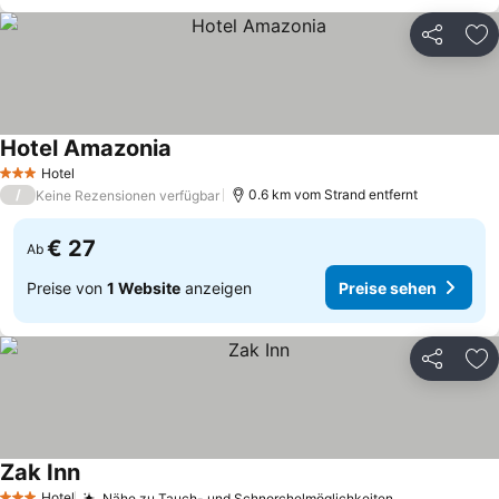
Teilen
Zu
Hotel Amazonia
Hotel
3 Sterne
/
0.6 km vom Strand entfernt
Keine Rezensionen verfügbar
€ 27
Ab
Preise von
1 Website
anzeigen
Preise sehen
Teilen
Zu
Zak Inn
Hotel
Nähe zu Tauch- und Schnorchelmöglichkeiten