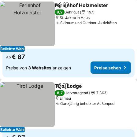
Ferienhof Holzmeister
Teilen
Zu Favoriten hinzufügen
Pre
8,2
Sehr gut
197
St. Jakob in Haus
Skiraum und Outdoor-Aktivitäten
Preise s
Beliebte Wahl
€ 87
Ab
Preise von
3 Websites
anzeigen
Preise sehen
Tirol Lodge
Teilen
Zu Favoriten hinzufügen
Preise sehen
8,7
Hervorragend
7 363
Ellmau
Ganzjährig beheizter Außenpool
Preise se
Beliebte Wahl