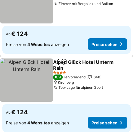
Zimmer mit Bergblick und Balkon
Preise s
€ 124
Ab
Preise von
4 Websites
anzeigen
Preise sehen
Alpen Glück Hotel Unterm
Teilen
Zu Favoriten hinzufügen
Rain
Preise sehen
4 Sterne
8,9
Hervorragend
640
Kirchberg
Top-Lage für alpinen Sport
Preise sehen
€ 124
Ab
Preise von
4 Websites
anzeigen
Preise sehen