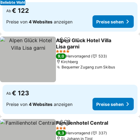
Beliebte Wahl
€ 122
Ab
Preise von
4 Websites
anzeigen
Preise sehen
Alpen Glück Hotel Villa
Teilen
Zu Favoriten hinzufügen
Lisa garni
Preise sehen
4 Sterne
9,0
Hervorragend
533
Kirchberg
Bequemer Zugang zum Skibus
Preise seh
€ 123
Ab
Preise von
4 Websites
anzeigen
Preise sehen
Familienhotel Central
Teilen
Zu Favoriten hinzufügen
Prei
3 Sterne
9,3
Hervorragend
337
St. Johann in Tirol