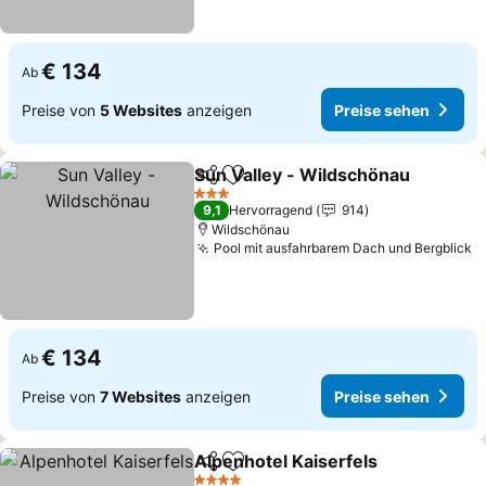
€ 134
Ab
Preise von
5 Websites
anzeigen
Preise sehen
Sun Valley - Wildschönau
Teilen
Zu Favoriten hinzufügen
3 Sterne
9,1
Hervorragend
914
Wildschönau
Pool mit ausfahrbarem Dach und Bergblick
P
€ 134
Ab
Preise von
7 Websites
anzeigen
Preise sehen
Alpenhotel Kaiserfels
Teilen
Zu Favoriten hinzufügen
Prei