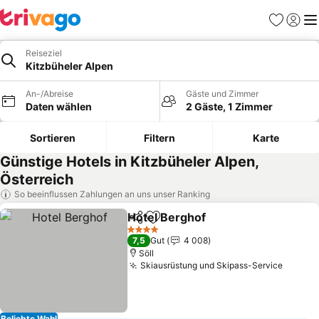
Favoriten
Einlog
Me
Reiseziel
Kitzbüheler Alpen
An-/Abreise
Gäste und Zimmer
Daten wählen
2 Gäste, 1 Zimmer
Sortieren
Filtern
Karte
Günstige Hotels in Kitzbüheler Alpen,
Österreich
So beeinflussen Zahlungen an uns unser Ranking
Hotel Berghof
Teilen
Zu Favoriten hinzufügen
Preise sehen
4 Sterne
7,5
Gut
4 008
Söll
Skiausrüstung und Skipass-Service
Preise
Beliebte Wahl