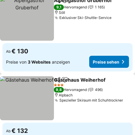
Alpengasthof Gruberhof
Teilen
Zu Favoriten hinzufügen
P
9,1
Hervorragend
1 165
Söll
Exklusiver Ski-Shuttle-Service
Preise se
€ 130
Ab
Preise von
3 Websites
anzeigen
Preise sehen
Gästehaus Weiherhof
Teilen
Zu Favoriten hinzufügen
Prei
3 Sterne
9,8
Hervorragend
496
Alpbach
Spezieller Skiraum mit Schuhtrockner
Preis
€ 132
Ab