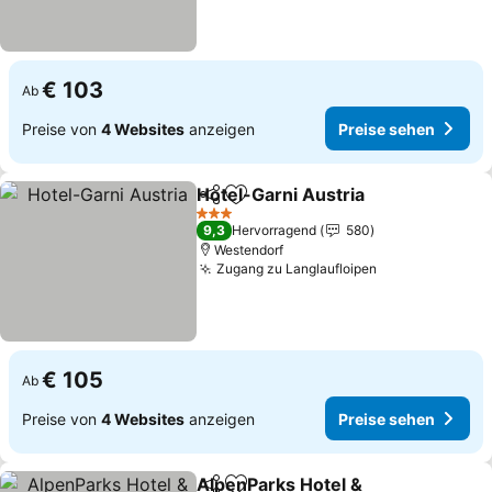
€ 103
Ab
Preise von
4 Websites
anzeigen
Preise sehen
Hotel-Garni Austria
Teilen
Zu Favoriten hinzufügen
Preise
3 Sterne
9,3
Hervorragend
580
Westendorf
Zugang zu Langlaufloipen
Preise sehen
€ 105
Ab
Preise von
4 Websites
anzeigen
Preise sehen
AlpenParks Hotel &