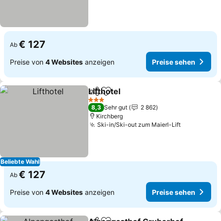
€ 127
Ab
Preise von
4 Websites
anzeigen
Preise sehen
Lifthotel
Teilen
Zu Favoriten hinzufügen
Preise sehen
3 Sterne
8,3
Sehr gut
2 862
Kirchberg
Ski-in/Ski-out zum Maierl-Lift
Preise seh
Beliebte Wahl
€ 127
Ab
Preise von
4 Websites
anzeigen
Preise sehen