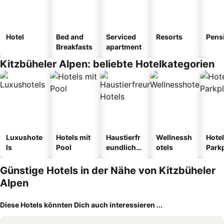
Hotel
Bed and
Serviced
Resorts
Pens
Breakfasts
apartment
Kitzbüheler Alpen: beliebte Hotelkategorien
Luxushote
Hotels mit
Haustierfr
Wellnessh
Hotel
ls
Pool
eundliche
otels
Park
Hotels
Günstige Hotels in der Nähe von Kitzbüheler
Alpen
Diese Hotels könnten Dich auch interessieren ...