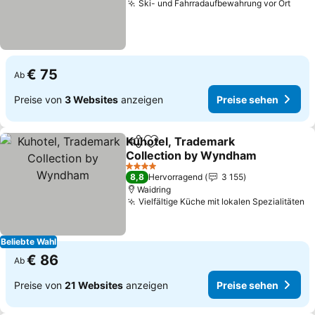
Ski- und Fahrradaufbewahrung vor Ort
Prei
€ 75
Ab
Preise von
3 Websites
anzeigen
Preise sehen
Kuhotel, Trademark
Teilen
Zu Favoriten hinzufügen
Collection by Wyndham
Preise sehen
4 Sterne
8,8
Hervorragend
3 155
Waidring
Vielfältige Küche mit lokalen Spezialitäten
P
Beliebte Wahl
€ 86
Ab
Preise von
21 Websites
anzeigen
Preise sehen