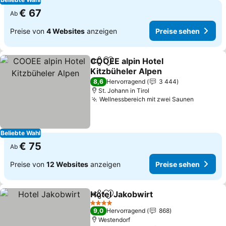
€ 67
Ab
Preise von
4 Websites
anzeigen
Preise sehen
COOEE alpin Hotel
Teilen
Zu Favoriten hinzufügen
Kitzbüheler Alpen
Preise sehen
8,6
Hervorragend
3 444
St. Johann in Tirol
Wellnessbereich mit zwei Saunen
Preise s
Beliebte Wahl
€ 75
Ab
Preise von
12 Websites
anzeigen
Preise sehen
Hotel Jakobwirt
Teilen
Zu Favoriten hinzufügen
Preise seh
4 Sterne
9,0
Hervorragend
868
Westendorf