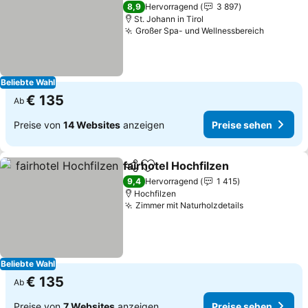
4 Sterne
8,9
Hervorragend
3 897
St. Johann in Tirol
Großer Spa- und Wellnessbereich
Preise s
Beliebte Wahl
€ 135
Ab
Preise von
14 Websites
anzeigen
Preise sehen
fairhotel Hochfilzen
Teilen
Zu Favoriten hinzufügen
Preise
9,4
Hervorragend
1 415
Hochfilzen
Zimmer mit Naturholzdetails
Preise sehe
Beliebte Wahl
€ 135
Ab
Preise von
7 Websites
anzeigen
Preise sehen