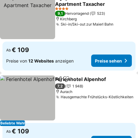
Teilen
Zu Favoriten hinzufügen
Apartment Taxacher
Preise sehen
4 Sterne
9,1
Hervorragend
523
Kirchberg
Ski-in/Ski-out zur Maierl Bahn
Preise seh
€ 109
Ab
Preise von
12 Websites
anzeigen
Preise sehen
Ferienhotel Alpenhof
Teilen
Zu Favoriten hinzufügen
Preis
7,2
1 948
Aurach
Hausgemachte Frühstücks-Köstlichkeiten
P
Beliebte Wahl
€ 109
Ab