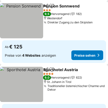
Pension Sonnwend
Teilen
Zu Favoriten hinzufügen
Preise
3 Sterne
9,5
Hervorragend
182
Westendorf
Direkter Zugang zu den Skipisten
Preise s
€ 125
Ab
Preise von
4 Websites
anzeigen
Preise sehen
Sporthotel Austria
Teilen
Zu Favoriten hinzufügen
Preise 
4 Sterne
9,0
Hervorragend
622
St. Johann in Tirol
Traditioneller österreichischer Charme und
Dekor