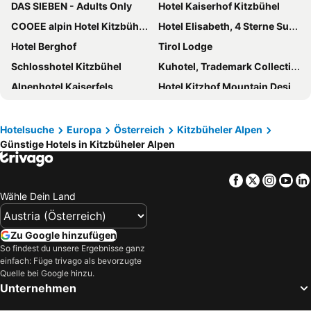
DAS SIEBEN - Adults Only
Hotel Kaiserhof Kitzbühel
COOEE alpin Hotel Kitzbüheler Alpen
Hotel Elisabeth, 4 Sterne Superior
Hotel Berghof
Tirol Lodge
Schlosshotel Kitzbühel
Kuhotel, Trademark Collection by Wyndham
Alpenhotel Kaiserfels
Hotel Kitzhof Mountain Design Resort
ADEA Lifestyle Suites Fieberbrunn
VAYA Fieberbrunn
AlpenParks Hotel & Apartment Taxacher
Waidringer Hof 4 Sterne Superior
Hotelsuche
Europa
Österreich
Kitzbüheler Alpen
Günstige Hotels in Kitzbüheler Alpen
Lifthotel
Family Hotel Schloss Rosenegg
Grand Tirolia Kitzbühel - Member of Hommage Luxury Hotels Collection
Hotel & Spa Sonne 4 Sterne Superior
Facebook
Twitter
Insta
Yo
Hotel Sonnalp
Alpen Glück Hotel Unterm Rain
Wähle Dein Land
Lisi Family Hotel
Q Hotel Maria Theresia
Gasthof Obermair
Hotel Panorama Royal
Zu Google hinzufügen
Sporthotel Ellmau in Tirol
Hotel Wirtshaus Post
So findest du unsere Ergebnisse ganz
einfach: Füge trivago als bevorzugte
Hotel Sonnschein
Hotel Schneeberger
Quelle bei Google hinzu.
Unternehmen
Alpen Glück Hotel Kirchberger Hof
Schloss Münichau
Das Hohe Salve Sportresort
Hotel Kroneck