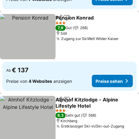
Pension Konrad
Teilen
Zu Favoriten hinzufügen
Preise seh
3 Sterne
7,9
Gut
268
Söll
Zugang zur SkiWelt Wilder Kaiser
Preise s
€ 137
Ab
Preise von
4 Websites
anzeigen
Preise sehen
Almhof Kitzlodge - Alpine
Teilen
Zu Favoriten hinzufügen
Lifestyle Hotel
Preise sehen
3 Sterne
8,3
Sehr gut
568
Kirchberg
Erstklassiger Ski-in/Ski-out-Zugang
Preise