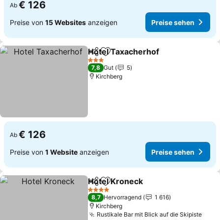
€ 126
Ab
Preise von
15 Websites
anzeigen
Preise sehen
Hotel Taxacherhof
Teilen
Zu Favoriten hinzufügen
Preise 
3 Sterne
7,8
Gut
5
Kirchberg
€ 126
Ab
Preise von
1 Website
anzeigen
Preise sehen
Hotel Kroneck
Teilen
Zu Favoriten hinzufügen
Preise sehe
4 Sterne
8,7
Hervorragend
1 616
Kirchberg
Rustikale Bar mit Blick auf die Skipiste
Prei