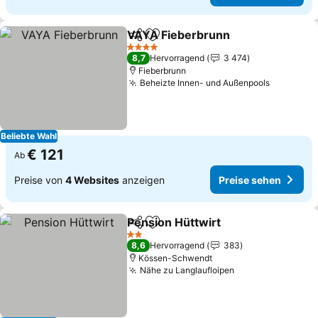
VAYA Fieberbrunn
Teilen
Zu Favoriten hinzufügen
Preise 
4 Sterne
8,7
Hervorragend
3 474
Fieberbrunn
Beheizte Innen- und Außenpools
Preise s
Beliebte Wahl
€ 121
Ab
Preise von
4 Websites
anzeigen
Preise sehen
Pension Hüttwirt
Teilen
Zu Favoriten hinzufügen
Preise se
2 Sterne
8,6
Hervorragend
383
Kössen-Schwendt
Nähe zu Langlaufloipen
Preise sehen