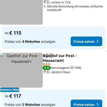
St. Johann in Tirol
Stilvolle Einrichtung mit smarter, einfacher
Unterkunft
€ 115
Ab
Preise von
4 Websites
anzeigen
Preise sehen
Gasthof zur Post -
Teilen
Zu Favoriten hinzufügen
Hauserwirt
Preise sehen
3 Sterne
8,9
Hervorragend
656
St. Jakob in Haus
Beliebte Wahl
€ 117
Ab
Preise von
2 Websites
anzeigen
Preise sehen