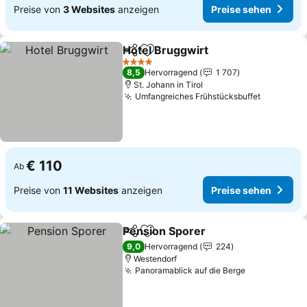
Preise von
3 Websites
anzeigen
Preise sehen
Hotel Bruggwirt
Teilen
Zu Favoriten hinzufügen
Preise seh
4 Sterne
8,5
Hervorragend
1 707
St. Johann in Tirol
Umfangreiches Frühstücksbuffet
Preise s
€ 110
Ab
Preise von
11 Websites
anzeigen
Preise sehen
Pension Sporer
Teilen
Zu Favoriten hinzufügen
Preise seh
9,0
Hervorragend
224
Westendorf
Panoramablick auf die Berge
Preise sehe