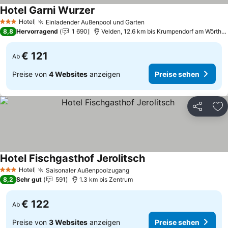
Hotel Garni Wurzer
Hotel
Einladender Außenpool und Garten
3 Sterne
8,8
Hervorragend
1 690
Velden, 12.6 km bis Krumpendorf am Wörtherse
€ 121
Ab
Preise von
4 Websites
anzeigen
Preise sehen
Teilen
Zu
Hotel Fischgasthof Jerolitsch
Hotel
Saisonaler Außenpoolzugang
3 Sterne
8,2
Sehr gut
591
1.3 km bis Zentrum
€ 122
Ab
Preise von
3 Websites
anzeigen
Preise sehen