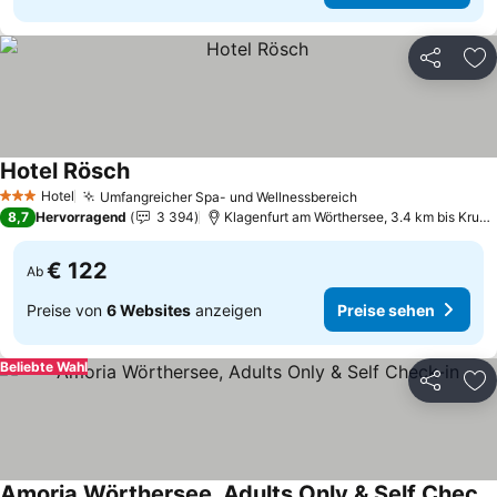
Teilen
Zu
Hotel Rösch
Hotel
Umfangreicher Spa- und Wellnessbereich
3 Sterne
8,7
Hervorragend
3 394
Klagenfurt am Wörthersee, 3.4 km bis Krumpendorf am Wörtherse
€ 122
Ab
Preise von
6 Websites
anzeigen
Preise sehen
Beliebte Wahl
Teilen
Zu
Amoria Wörthersee, Adults Only & Self Check-in