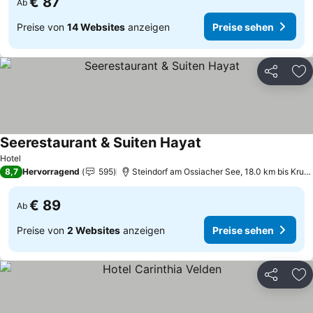
€ 87
Ab
Preise von
14 Websites
anzeigen
Preise sehen
Teilen
Zu
Seerestaurant & Suiten Hayat
Hotel
8,7
Hervorragend
595
Steindorf am Ossiacher See, 18.0 km bis Krumpendorf am Wörtherse
€ 89
Ab
Preise von
2 Websites
anzeigen
Preise sehen
Teilen
Zu