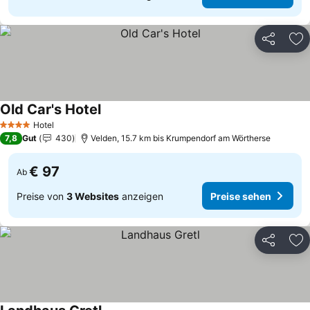
Teilen
Zu
Old Car's Hotel
Hotel
4 Sterne
7,8
Gut
430
Velden, 15.7 km bis Krumpendorf am Wörtherse
€ 97
Ab
Preise von
3 Websites
anzeigen
Preise sehen
Teilen
Zu