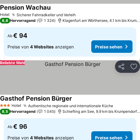
Pension Wachau
Hotel
Sicherer Fahrradkeller und Verleih
8,8
Hervorragend
1 324
Klagenfurt am Wörthersee, 4.1 km bis Krumpendorf am Wörtherse
€ 94
Ab
Preise von
4 Websites
anzeigen
Preise sehen
Beliebte Wahl
Teilen
Zu
Gasthof Pension Bürger
Hotel
Authentische regionale und internationale Küche
3 Sterne
8,5
Hervorragend
1 045
Schiefling am See, 9.9 km bis Krumpendorf am Wörtherse
€ 96
Ab
Preise von
4 Websites
anzeigen
Preise sehen