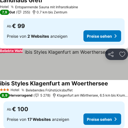
Landhaus Gretl
Hotel
Entspannende Sauna mit Infrarotkabine
7,9
Gut
255
0.7 km bis Zentrum
€ 99
Ab
Preise von
2 Websites
anzeigen
Preise sehen
Beliebte Wahl
Teilen
Zu
ibis Styles Klagenfurt am Woerthersee
Hotel
Belebendes Frühstücksbuffet
3 Sterne
8,9
Hervorragend
5 278
Klagenfurt am Wörthersee, 6.5 km bis Krumpendorf am Wörtherse
€ 100
Ab
Preise von
17 Websites
anzeigen
Preise sehen