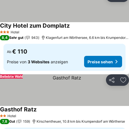
City Hotel zum Domplatz
Hotel
3 Sterne
8,4
Sehr gut
943
Klagenfurt am Wörthersee, 6.6 km bis Krumpendorf am Wörtherse
€ 110
Ab
Preise von
3 Websites
anzeigen
Preise sehen
Beliebte Wahl
Teilen
Zu
Gasthof Ratz
Hotel
2 Sterne
7,8
Gut
159
Kirschentheuer, 10.8 km bis Krumpendorf am Wörtherse