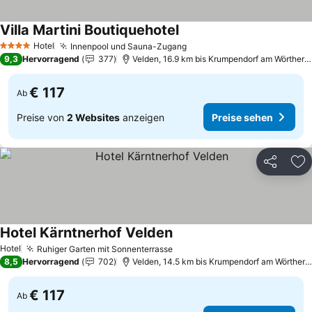
Villa Martini Boutiquehotel
Hotel
Innenpool und Sauna-Zugang
4 Sterne
9,3
Hervorragend
377
Velden, 16.9 km bis Krumpendorf am Wörtherse
€ 117
Ab
Preise von
2 Websites
anzeigen
Preise sehen
Teilen
Zu
Hotel Kärntnerhof Velden
Hotel
Ruhiger Garten mit Sonnenterrasse
8,5
Hervorragend
702
Velden, 14.5 km bis Krumpendorf am Wörtherse
€ 117
Ab