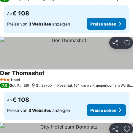
€ 108
Ab
Preise von
3 Websites
anzeigen
Preise sehen
Teilen
Zu
Der Thomashof
Hotel
3 Sterne
7,5
Gut
59
St. Jakob im Rosental, 16.1 km bis Krumpendorf am Wörtherse
€ 108
Ab
Preise von
3 Websites
anzeigen
Preise sehen
Teilen
Zu