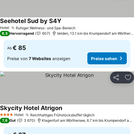
Seehotel Sud by S4Y
Hotel
Ruhiger Wellness- und Spa-Bereich
8,5
Hervorragend
607
Velden, 13.1 km bis Krumpendorf am Wörtherse
€ 85
Ab
Preise von
7 Websites
anzeigen
Preise sehen
Teilen
Zu
Skycity Hotel Atrigon
Hotel
Reichhaltiges Frühstücksbuffet täglich
4 Sterne
7,6
Gut
3 670
Klagenfurt am Wörthersee, 6.7 km bis Krumpendorf am Wörtherse