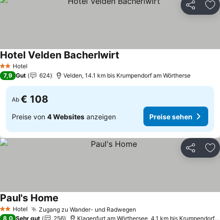
Teilen
Zu
Hotel Velden Bacherlwirt
Hotel
2 Sterne
7,9
Gut
624
Velden, 14.1 km bis Krumpendorf am Wörtherse
€ 108
Ab
Preise von
4 Websites
anzeigen
Preise sehen
Teilen
Zu
Paul's Home
Hotel
Zugang zu Wander- und Radwegen
2 Sterne
8,0
Sehr gut
256
Klagenfurt am Wörthersee, 4.1 km bis Krumpendorf am Wörtherse