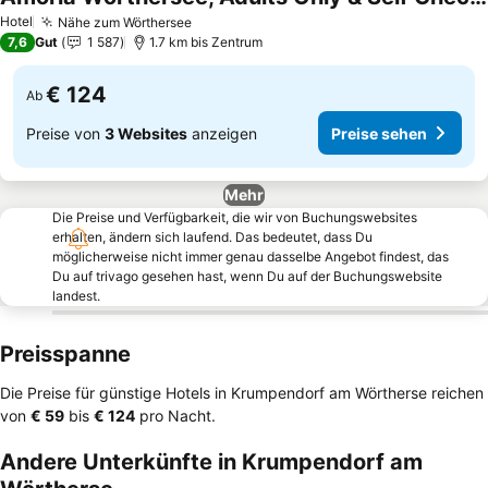
Hotel
Nähe zum Wörthersee
7,6
Gut
1 587
1.7 km bis Zentrum
€ 124
Ab
Preise von
3 Websites
anzeigen
Preise sehen
Mehr
Die Preise und Verfügbarkeit, die wir von Buchungswebsites
erhalten, ändern sich laufend. Das bedeutet, dass Du
möglicherweise nicht immer genau dasselbe Angebot findest, das
Du auf trivago gesehen hast, wenn Du auf der Buchungswebsite
landest.
Preisspanne
Die Preise für günstige Hotels in Krumpendorf am Wörtherse reichen
von
‎€ 59
bis
‎€ 124
pro Nacht.
Andere Unterkünfte in Krumpendorf am