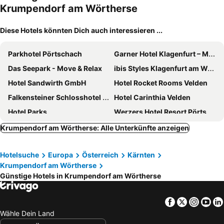
Krumpendorf am Wörtherse
Diese Hotels könnten Dich auch interessieren ...
Parkhotel Pörtschach
Garner Hotel Klagenfurt – Moser Verdino By Ihg
Das Seepark - Move & Relax
ibis Styles Klagenfurt am Woerthersee
Hotel Sandwirth GmbH
Hotel Rocket Rooms Velden
Falkensteiner Schlosshotel Velden – The Leading Hotels of the World
Hotel Carinthia Velden
Hotel Parks
Werzers Hotel Resort Pörtschach
Amoria Wörthersee, Adults Only & Self Check-in
ibis Woerthersee
Krumpendorf am Wörtherse: Alle Unterkünfte anzeigen
Skycity Hotel Atrigon
Hotel Villa Flora
Hotelsuche
Europa
Österreich
Kärnten
B&B HOTEL Klagenfurt-City
Hotel Fuchs & Hase SELF CHECK IN
Krumpendorf am Wörtherse
Hotel Kärntnerhof Velden
Seehotel Europa
Günstige Hotels in Krumpendorf am Wörtherse
das Balance - Spa & Golf Hotel am Wörthersee
Seehotel Hubertushof
Boutiquehotel Caravella Velden by S4Y
Seehotel Dr. Jilly
Facebook
Twitter
Insta
Yo
Wähle Dein Land
Vitalhotel Marienhof
Hotel Garni Wurzer