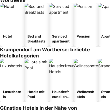
Wörtherse
Hotel
Bed and
Serviced
Pension
Apar
Breakfasts
apartment
Krumpendorf am Wörtherse: beliebte
Hotelkategorien
Luxushote
Hotels mit
Haustierfr
Wellnessh
Stra
ls
Pool
eundliche
otels
els
Hotels
Günstige Hotels in der Nähe von