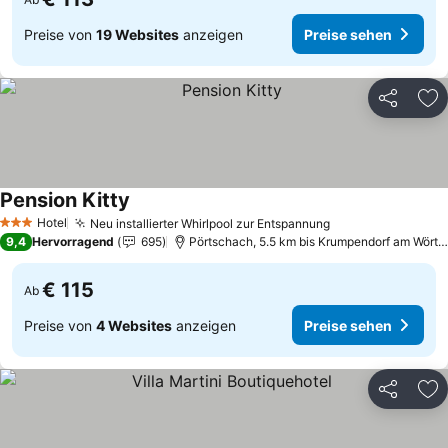
Preise von
19 Websites
anzeigen
Preise sehen
Teilen
Zu
Pension Kitty
Hotel
Neu installierter Whirlpool zur Entspannung
3 Sterne
9,4
Hervorragend
695
Pörtschach, 5.5 km bis Krumpendorf am Wörtherse
€ 115
Ab
Preise von
4 Websites
anzeigen
Preise sehen
Teilen
Zu