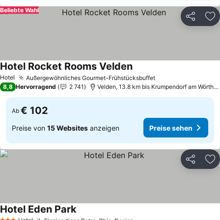
Beliebte Wahl
Teilen
Zu
Hotel Rocket Rooms Velden
Hotel
Außergewöhnliches Gourmet-Frühstücksbuffet
8,8
Hervorragend
2 741
Velden, 13.8 km bis Krumpendorf am Wörtherse
€ 102
Ab
Preise von
15 Websites
anzeigen
Preise sehen
Teilen
Zu
Hotel Eden Park