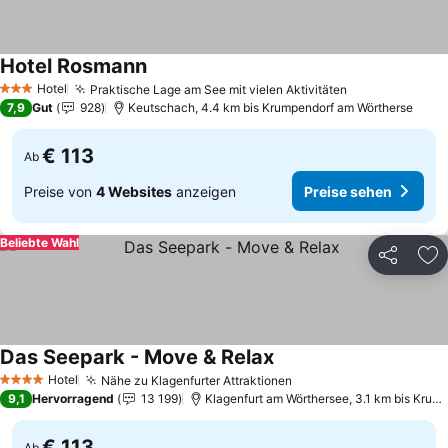
Hotel Rosmann
Hotel
Praktische Lage am See mit vielen Aktivitäten
3 Sterne
7,9
Gut
928
Keutschach, 4.4 km bis Krumpendorf am Wörtherse
€ 113
Ab
Preise von
4 Websites
anzeigen
Preise sehen
Beliebte Wahl
Teilen
Zu
Das Seepark - Move & Relax
Hotel
Nähe zu Klagenfurter Attraktionen
4 Sterne
9,1
Hervorragend
13 199
Klagenfurt am Wörthersee, 3.1 km bis Krumpendorf am Wörtherse
€ 113
Ab