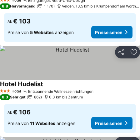
Hotel
Einzigartiges Retro-Chic-Design
3 Sterne
8,8
Hervorragend
1 170
Velden, 13.5 km bis Krumpendorf am Wörtherse
€ 103
Ab
Preise von
5 Websites
anzeigen
Preise sehen
Teilen
Zu
Hotel Hudelist
Hotel
Entspannende Wellnesseinrichtungen
3 Sterne
8,3
Sehr gut
862
0.3 km bis Zentrum
€ 106
Ab
Preise von
11 Websites
anzeigen
Preise sehen