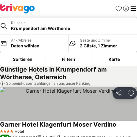
Favoriten
Einlog
Me
Reiseziel
Krumpendorf am Wörtherse
An-/Abreise
Gäste und Zimmer
Daten wählen
2 Gäste, 1 Zimmer
Sortieren
Filtern
Karte
Günstige Hotels in Krumpendorf am
Wörtherse, Österreich
So beeinflussen Zahlungen an uns unser Ranking
Teilen
Zu
Garner Hotel Klagenfurt Moser Verdino
Hotel
4 Sterne