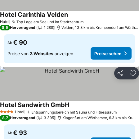
Hotel Carinthia Velden
Hotel
Top Lage am See und im Stadtzentrum
8,5
Hervorragend
1 288
Velden, 13.8 km bis Krumpendorf am Wörtherse
€ 90
Ab
Preise von
3 Websites
anzeigen
Preise sehen
Teilen
Zu
Hotel Sandwirth GmbH
Hotel
Entspannungsbereich mit Sauna und Fitnessraum
4 Sterne
8,7
Hervorragend
3 395
Klagenfurt am Wörthersee, 6.3 km bis Krumpendorf am Wörtherse
€ 93
Ab