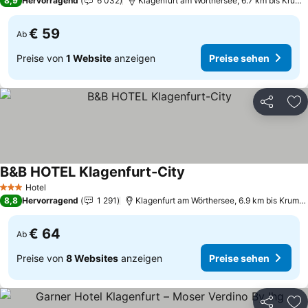
8,9
Hervorragend
6 032
Klagenfurt am Wörthersee, 6.7 km bis Krumpendorf am Wörtherse
€ 59
Ab
Preise von
1 Website
anzeigen
Preise sehen
Teilen
Zu
B&B HOTEL Klagenfurt-City
Hotel
3 Sterne
8,8
Hervorragend
1 291
Klagenfurt am Wörthersee, 6.9 km bis Krumpendorf am Wörtherse
€ 64
Ab
Preise von
8 Websites
anzeigen
Preise sehen