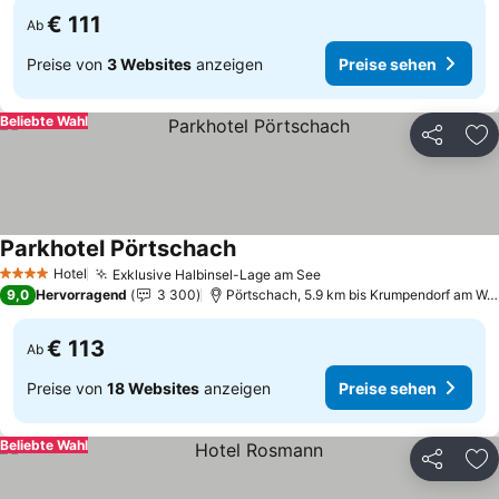
€ 111
Ab
Preise von
3 Websites
anzeigen
Preise sehen
Beliebte Wahl
Teilen
Zu
Parkhotel Pörtschach
Hotel
Exklusive Halbinsel-Lage am See
4 Sterne
9,0
Hervorragend
3 300
Pörtschach, 5.9 km bis Krumpendorf am Wörtherse
€ 113
Ab
Preise von
18 Websites
anzeigen
Preise sehen
Beliebte Wahl
Teilen
Zu