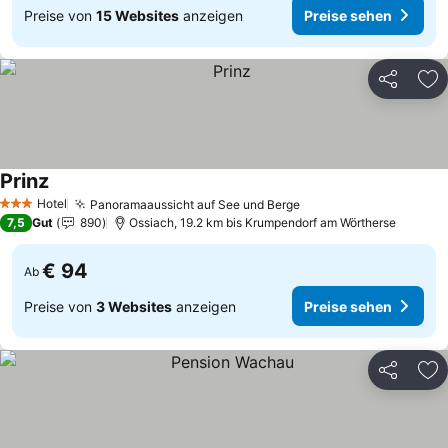
Preise von
15 Websites
anzeigen
Preise sehen
Teilen
Zu
Prinz
Hotel
Panoramaaussicht auf See und Berge
3 Sterne
7,5
Gut
890
Ossiach, 19.2 km bis Krumpendorf am Wörtherse
€ 94
Ab
Preise von
3 Websites
anzeigen
Preise sehen
Teilen
Zu