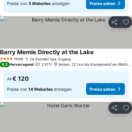
Preise von
3 Websites
anzeigen
Preise sehen
Teilen
Zu
Barry Memle Directly at the Lake
Hotel
24 Stunden Spa-Zugang
4 Sterne
9,3
Hervorragend
2 971
Velden, 13.1 km bis Krumpendorf am Wörtherse
€ 120
Ab
Preise von
14 Websites
anzeigen
Preise sehen
Teilen
Zu