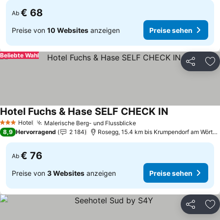
€ 68
Ab
Preise von
10 Websites
anzeigen
Preise sehen
Beliebte Wahl
Teilen
Zu
Hotel Fuchs & Hase SELF CHECK IN
Hotel
Malerische Berg- und Flussblicke
3 Sterne
8,9
Hervorragend
2 184
Rosegg, 15.4 km bis Krumpendorf am Wörtherse
€ 76
Ab
Preise von
3 Websites
anzeigen
Preise sehen
Teilen
Zu